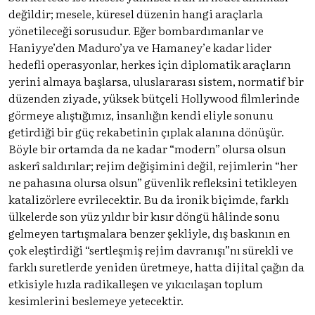
değildir; mesele, küresel düzenin hangi araçlarla
yönetileceği sorusudur. Eğer bombardımanlar ve
Haniyye’den Maduro’ya ve Hamaney’e kadar lider
hedefli operasyonlar, herkes için diplomatik araçların
yerini almaya başlarsa, uluslararası sistem, normatif bir
düzenden ziyade, yüksek bütçeli Hollywood filmlerinde
görmeye alıştığımız, insanlığın kendi eliyle sonunu
getirdiği bir güç rekabetinin çıplak alanına dönüşür.
Böyle bir ortamda da ne kadar “modern” olursa olsun
askerî saldırılar; rejim değişimini değil, rejimlerin “her
ne pahasına olursa olsun” güvenlik refleksini tetikleyen
katalizörlere evrilecektir. Bu da ironik biçimde, farklı
ülkelerde son yüz yıldır bir kısır döngü hâlinde sonu
gelmeyen tartışmalara benzer şekliyle, dış baskının en
çok eleştirdiği “sertleşmiş rejim davranışı”nı sürekli ve
farklı suretlerde yeniden üretmeye, hatta dijital çağın da
etkisiyle hızla radikalleşen ve yıkıcılaşan toplum
kesimlerini beslemeye yetecektir.