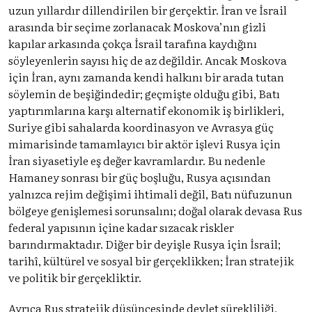
uzun yıllardır dillendirilen bir gerçektir. İran ve İsrail
arasında bir seçime zorlanacak Moskova’nın gizli
kapılar arkasında çokça İsrail tarafına kaydığını
söyleyenlerin sayısı hiç de az değildir. Ancak Moskova
için İran, aynı zamanda kendi halkını bir arada tutan
söylemin de beşiğindedir; geçmişte olduğu gibi, Batı
yaptırımlarına karşı alternatif ekonomik iş birlikleri,
Suriye gibi sahalarda koordinasyon ve Avrasya güç
mimarisinde tamamlayıcı bir aktör işlevi Rusya için
İran siyasetiyle eş değer kavramlardır. Bu nedenle
Hamaney sonrası bir güç boşluğu, Rusya açısından
yalnızca rejim değişimi ihtimali değil, Batı nüfuzunun
bölgeye genişlemesi sorunsalını; doğal olarak devasa Rus
federal yapısının içine kadar sızacak riskler
barındırmaktadır. Diğer bir deyişle Rusya için İsrail;
tarihî, kültürel ve sosyal bir gerçeklikken; İran stratejik
ve politik bir gerçekliktir.
Ayrıca Rus stratejik düşüncesinde devlet sürekliliği,