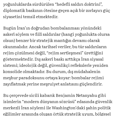
yoğunluklarda sürdürülen “hedefli saldırı doktrini”,
diplomatik baskının ötesine geçen açık bir zorlayıcı güç
siyasetini temsil etmektedir.
Bugün İran’ın doğrudan bombalanması yönündeki
askerî söylem ve fiilî saldırılar (hangi yoğunlukta olursa
olsun) benzer bir stratejik mantığın devamı olarak
okunmalıdır. Ancak tarihsel veriler, bu tür saldırıların
rejim çözülmesi değil, “rejim sertleşmesi” ürettiğini
göstermektedir. Dış askerî baskı arttıkça İran siyasal
sistemi; ideolojik değil, güvenlikçi reflekslerle yeniden
konsolide olmaktadır. Bu durum, dış müdahalenin
meşhur paradoksunu ortaya koyar: bombalar rejimi
zayıflatmak yerine meşruiyet anlatısını güçlendirir.
Bu çerçevede sicili kabarık Benjamin Netanyahu gibi
isimlerin “modern dünyanın sözcüsü” edasında güvenlik
merkezli İran söylemi ile Washington’daki şahin politik
eğilimler arasında oluşan örtük stratejik uyum, bölgesel