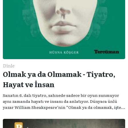
Dinle
Olmak ya da Olmamak - Tiyatro,
Hayat ve İnsan
Sanatın 6. dalı tiyatro, sahnede sadece bir oyun sunmuyor
aynı zamanda hayatı ve insanı da anlatıyor. Dünyaca ünlü
yazar William Sheakspeare’nin “Olmak ya da olmamak, işte
bütün mesele bu” sözünden ilham aldığımız podcast
serimizde; tiyatroyu, alanının uzman isimleriyle
konuşuyoruz..