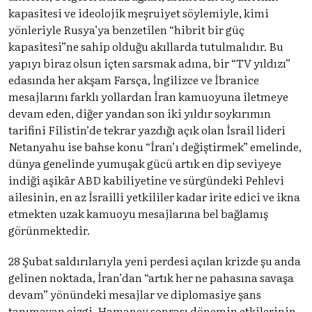
kapasitesi ve ideolojik meşruiyet söylemiyle, kimi
yönleriyle Rusya’ya benzetilen “hibrit bir güç
kapasitesi”ne sahip olduğu akıllarda tutulmalıdır. Bu
yapıyı biraz olsun içten sarsmak adına, bir “TV yıldızı”
edasında her akşam Farsça, İngilizce ve İbranice
mesajlarını farklı yollardan İran kamuoyuna iletmeye
devam eden, diğer yandan son iki yıldır soykırımın
tarifini Filistin’de tekrar yazdığı açık olan İsrail lideri
Netanyahu ise bahse konu “İran’ı değiştirmek” emelinde,
dünya genelinde yumuşak gücü artık en dip seviyeye
indiği aşikâr ABD kabiliyetine ve sürgündeki Pehlevi
ailesinin, en az İsrailli yetkililer kadar irite edici ve ikna
etmekten uzak kamuoyu mesajlarına bel bağlamış
görünmektedir.
28 Şubat saldırılarıyla yeni perdesi açılan krizde şu anda
gelinen noktada, İran’dan “artık her ne pahasına savaşa
devam” yönündeki mesajlar ve diplomasiye şans
tanımayan çizgi, Hamaney sonrası dönemin etkilerinin,