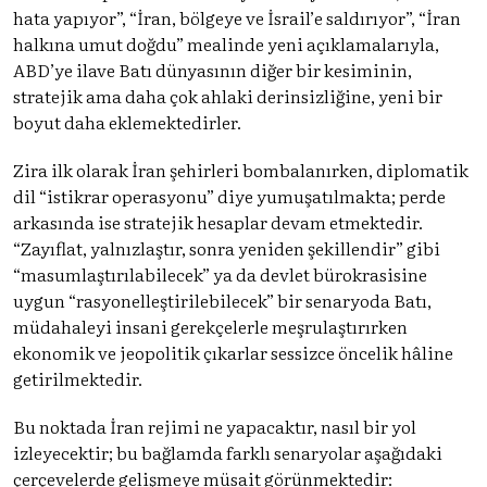
hata yapıyor”, “İran, bölgeye ve İsrail’e saldırıyor”, “İran
halkına umut doğdu” mealinde yeni açıklamalarıyla,
ABD’ye ilave Batı dünyasının diğer bir kesiminin,
stratejik ama daha çok ahlaki derinsizliğine, yeni bir
boyut daha eklemektedirler.
Zira ilk olarak İran şehirleri bombalanırken, diplomatik
dil “istikrar operasyonu” diye yumuşatılmakta; perde
arkasında ise stratejik hesaplar devam etmektedir.
“Zayıflat, yalnızlaştır, sonra yeniden şekillendir” gibi
“masumlaştırılabilecek” ya da devlet bürokrasisine
uygun “rasyonelleştirilebilecek” bir senaryoda Batı,
müdahaleyi insani gerekçelerle meşrulaştırırken
ekonomik ve jeopolitik çıkarlar sessizce öncelik hâline
getirilmektedir.
Bu noktada İran rejimi ne yapacaktır, nasıl bir yol
izleyecektir; bu bağlamda farklı senaryolar aşağıdaki
çerçevelerde gelişmeye müsait görünmektedir: