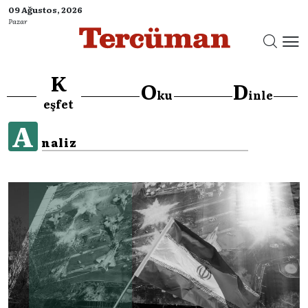
09 Ağustos, 2026
Pazar
K
O
D
ku
inle
eşfet
A
naliz