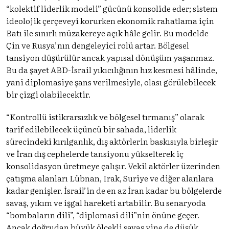
“kolektif liderlik modeli” gücünü konsolide eder; sistem
ideolojik çerçeveyi korurken ekonomik rahatlama için
Batı ile sınırlı müzakereye açık hâle gelir. Bu modelde
Çin ve Rusya’nın dengeleyici rolü artar. Bölgesel
tansiyon düşürülür ancak yapısal dönüşüm yaşanmaz.
Bu da şayet ABD-İsrail yıkıcılığının hız kesmesi hâlinde,
yani diplomasiye şans verilmesiyle, olası görülebilecek
bir çizgi olabilecektir.
“Kontrollü istikrarsızlık ve bölgesel tırmanış” olarak
tarif edilebilecek üçüncü bir sahada, liderlik
sürecindeki kırılganlık, dış aktörlerin baskısıyla birleşir
ve İran dış cephelerde tansiyonu yükselterek iç
konsolidasyon üretmeye çalışır. Vekil aktörler üzerinden
çatışma alanları Lübnan, Irak, Suriye ve diğer alanlara
kadar genişler. İsrail’in de en az İran kadar bu bölgelerde
savaş, yıkım ve işgal hareketi artabilir. Bu senaryoda
“bombaların dili”, “diplomasi dili”nin önüne geçer.
Ancak doğrudan büyük ölçekli savaş yine de düşük