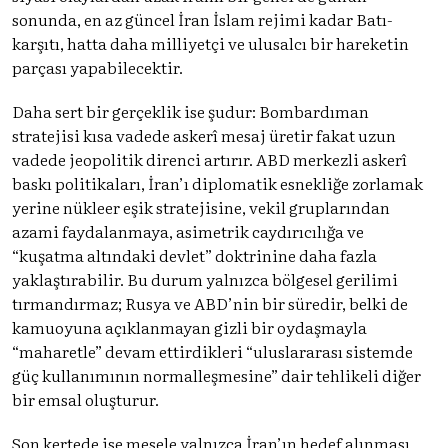
sonunda, en az güncel İran İslam rejimi kadar Batı-
karşıtı, hatta daha milliyetçi ve ulusalcı bir hareketin
parçası yapabilecektir.
Daha sert bir gerçeklik ise şudur: Bombardıman
stratejisi kısa vadede askerî mesaj üretir fakat uzun
vadede jeopolitik direnci artırır. ABD merkezli askerî
baskı politikaları, İran’ı diplomatik esnekliğe zorlamak
yerine nükleer eşik stratejisine, vekil gruplarından
azami faydalanmaya, asimetrik caydırıcılığa ve
“kuşatma altındaki devlet” doktrinine daha fazla
yaklaştırabilir. Bu durum yalnızca bölgesel gerilimi
tırmandırmaz; Rusya ve ABD’nin bir süredir, belki de
kamuoyuna açıklanmayan gizli bir oydaşmayla
“maharetle” devam ettirdikleri “uluslararası sistemde
güç kullanımının normalleşmesine” dair tehlikeli diğer
bir emsal oluşturur.
Son kertede ise mesele yalnızca İran’ın hedef alınması