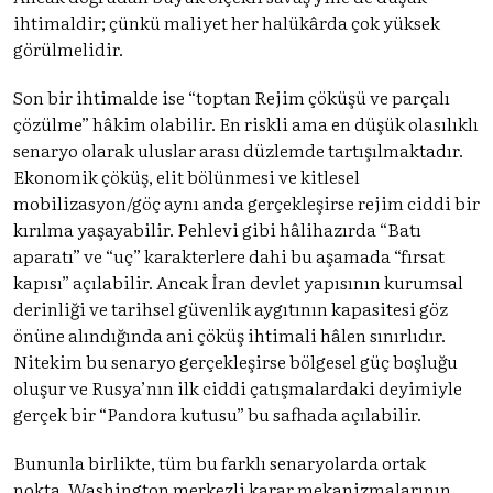
ihtimaldir; çünkü maliyet her halükârda çok yüksek
görülmelidir.
Son bir ihtimalde ise “toptan Rejim çöküşü ve parçalı
çözülme” hâkim olabilir. En riskli ama en düşük olasılıklı
senaryo olarak uluslar arası düzlemde tartışılmaktadır.
Ekonomik çöküş, elit bölünmesi ve kitlesel
mobilizasyon/göç aynı anda gerçekleşirse rejim ciddi bir
kırılma yaşayabilir. Pehlevi gibi hâlihazırda “Batı
aparatı” ve “uç” karakterlere dahi bu aşamada “fırsat
kapısı” açılabilir. Ancak İran devlet yapısının kurumsal
derinliği ve tarihsel güvenlik aygıtının kapasitesi göz
önüne alındığında ani çöküş ihtimali hâlen sınırlıdır.
Nitekim bu senaryo gerçekleşirse bölgesel güç boşluğu
oluşur ve Rusya’nın ilk ciddi çatışmalardaki deyimiyle
gerçek bir “Pandora kutusu” bu safhada açılabilir.
Bununla birlikte, tüm bu farklı senaryolarda ortak
nokta, Washington merkezli karar mekanizmalarının,