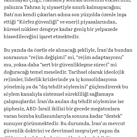
yalnızca Tahran iç siyasetiyle sınırlı kalmayacağını;
Batı’nın kendi çıkarları adına son yüzyılda özenle inşa
ettiği “Körfez güvenliği” ve enerji piyasalarından,
küresel nükleer dengeye kadar geniş bir yelpazede
hissedileceğini işaret etmektedir.
Bu yazıda da özetle ele alınacağı şekliyle, İran’da bundan
sonrasının “rejim değişimi” mi, “rejim adaptasyonu”
mu, yoksa daha “sert bir güvenlikleşme süreci” mi
doğuracağı temel meseledir. Tarihsel olarak ideolojik
rejimler, liderlik krizlerinde ya iç konsolidasyona
yönelmiş ya da “dış tehdit söylemini” güçlendirerek bu
söylem kanalıyla sistemsel sürekliliği sağlamaya
çalışmışlardır. İran’da anılan dış tehdit söylemine ise
şüphesiz, ABD-İsrail ikilisi bir gecede megatonlara
varan bomba kullanımlarıyla sonuna kadar “destek”
sunuyor görünmektedir. Bu durumda, İran’ın mevcut
güvenlik doktrini ve devrimsel meşruiyet yapısı da