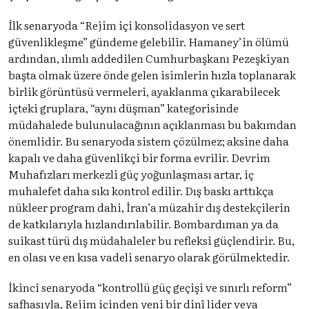
İlk senaryoda “Rejim içi konsolidasyon ve sert
güvenlikleşme” gündeme gelebilir. Hamaney’in ölümü
ardından, ılımlı addedilen Cumhurbaşkanı Pezeşkiyan
başta olmak üzere önde gelen isimlerin hızla toplanarak
birlik görüntüsü vermeleri, ayaklanma çıkarabilecek
içteki gruplara, “aynı düşman” kategorisinde
müdahalede bulunulacağının açıklanması bu bakımdan
önemlidir. Bu senaryoda sistem çözülmez; aksine daha
kapalı ve daha güvenlikçi bir forma evrilir. Devrim
Muhafızları merkezli güç yoğunlaşması artar, iç
muhalefet daha sıkı kontrol edilir. Dış baskı arttıkça
nükleer program dahi, İran’a müzahir dış destekçilerin
de katkılarıyla hızlandırılabilir. Bombardıman ya da
suikast türü dış müdahaleler bu refleksi güçlendirir. Bu,
en olası ve en kısa vadeli senaryo olarak görülmektedir.
İkinci senaryoda “kontrollü güç geçişi ve sınırlı reform”
safhasıyla, Rejim içinden yeni bir dinî lider veya