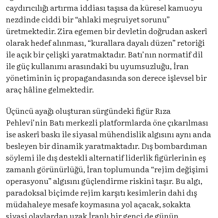
caydırıcılığı artırma iddiası taşısa da küresel kamuoyu
nezdinde ciddi bir “ahlaki meşruiyet sorunu”
üretmektedir. Zira egemen bir devletin doğrudan askerî
olarak hedef alınması, “kurallara dayalı düzen” retoriği
ile açık bir çelişki yaratmaktadır. Batı’nın normatif dil
ile güç kullanımı arasındaki bu uyumsuzluğu, İran
yönetiminin iç propagandasında son derece işlevsel bir
araç hâline gelmektedir.
Üçüncü ayağı oluşturan sürgündeki figür Rıza
Pehlevi’nin Batı merkezli platformlarda öne çıkarılması
ise askerî baskı ile siyasal mühendislik algısını aynı anda
besleyen bir dinamik yaratmaktadır. Dış bombardıman
söylemi ile dış destekli alternatif liderlik figürlerinin eş
zamanlı görünürlüğü, İran toplumunda “rejim değişimi
operasyonu” algısını güçlendirme riskini taşır. Bu algı,
paradoksal biçimde rejim karşıtı kesimlerin dahi dış
müdahaleye mesafe koymasına yol açacak, sokakta
siyasi olaylardan uzak İranlı bir genci de günün