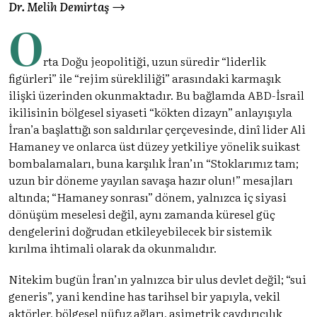
Dr. Melih Demirtaş
O
rta Doğu jeopolitiği, uzun süredir “liderlik
figürleri” ile “rejim sürekliliği” arasındaki karmaşık
ilişki üzerinden okunmaktadır. Bu bağlamda ABD-İsrail
ikilisinin bölgesel siyaseti “kökten dizayn” anlayışıyla
İran’a başlattığı son saldırılar çerçevesinde, dinî lider Ali
Hamaney ve onlarca üst düzey yetkiliye yönelik suikast
bombalamaları, buna karşılık İran’ın “Stoklarımız tam;
uzun bir döneme yayılan savaşa hazır olun!” mesajları
altında; “Hamaney sonrası” dönem, yalnızca iç siyasi
dönüşüm meselesi değil, aynı zamanda küresel güç
dengelerini doğrudan etkileyebilecek bir sistemik
kırılma ihtimali olarak da okunmalıdır.
Nitekim bugün İran’ın yalnızca bir ulus devlet değil; “sui
generis”, yani kendine has tarihsel bir yapıyla, vekil
aktörler, bölgesel nüfuz ağları, asimetrik caydırıcılık