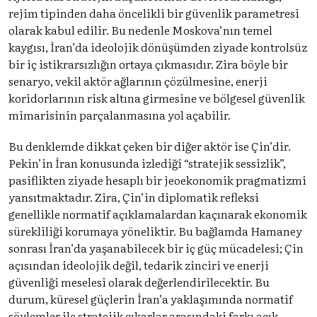
rejim tipinden daha öncelikli bir güvenlik parametresi
olarak kabul edilir. Bu nedenle Moskova’nın temel
kaygısı, İran’da ideolojik dönüşümden ziyade kontrolsüz
bir iç istikrarsızlığın ortaya çıkmasıdır. Zira böyle bir
senaryo, vekil aktör ağlarının çözülmesine, enerji
koridorlarının risk altına girmesine ve bölgesel güvenlik
mimarisinin parçalanmasına yol açabilir.
Bu denklemde dikkat çeken bir diğer aktör ise Çin’dir.
Pekin’in İran konusunda izlediği “stratejik sessizlik”,
pasiflikten ziyade hesaplı bir jeoekonomik pragmatizmi
yansıtmaktadır. Zira, Çin’in diplomatik refleksi
genellikle normatif açıklamalardan kaçınarak ekonomik
sürekliliği korumaya yöneliktir. Bu bağlamda Hamaney
sonrası İran’da yaşanabilecek bir iç güç mücadelesi; Çin
açısından ideolojik değil, tedarik zinciri ve enerji
güvenliği meselesi olarak değerlendirilecektir. Bu
durum, küresel güçlerin İran’a yaklaşımında normatif
söylemler ile stratejik çıkarlar arasındaki farkı açık