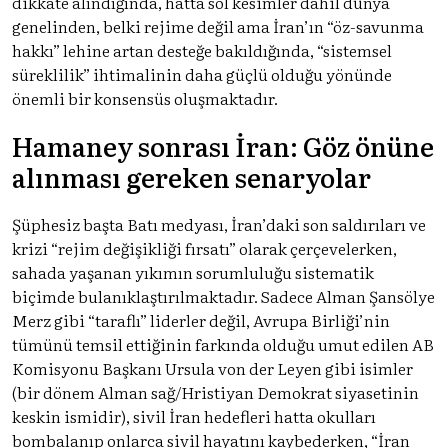
dikkate alındığında, hatta sol kesimler dahil dünya
genelinden, belki rejime değil ama İran’ın “öz-savunma
hakkı” lehine artan desteğe bakıldığında, “sistemsel
süreklilik” ihtimalinin daha güçlü olduğu yönünde
önemli bir konsensüs oluşmaktadır.
Hamaney sonrası İran: Göz önüne
alınması gereken senaryolar
Şüphesiz başta Batı medyası, İran’daki son saldırıları ve
krizi “rejim değişikliği fırsatı” olarak çerçevelerken,
sahada yaşanan yıkımın sorumluluğu sistematik
biçimde bulanıklaştırılmaktadır. Sadece Alman Şansölye
Merz gibi “taraflı” liderler değil, Avrupa Birliği’nin
tümünü temsil ettiğinin farkında olduğu umut edilen AB
Komisyonu Başkanı Ursula von der Leyen gibi isimler
(bir dönem Alman sağ/Hristiyan Demokrat siyasetinin
keskin ismidir), sivil İran hedefleri hatta okulları
bombalanıp onlarca sivil hayatını kaybederken, “İran