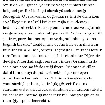
özellikle ABD güncel yönetimi ve iç sorunları altında,
bölgesel gerilimi bilinçli olarak yüksek tutacağı
gerçeğidir. Operasyonlar doğrudan rejimi devirmekten
çok ülkeyi uzun süreli istikrarsızlığa sürüklemeyi
hedefleyebilecektir. Batı söylemi demokrasi ve özgürlük
vurgusu yaparken, sahadaki gerçeklik, “altyapısı çökmüş
şehirler, parçalanmış toplum ve dış müdahaleye daha
bağımlı bir ülke” denklemine uygun hâle getirilmelidir;
bu bilhassa ABD’nin, benzeri geçmişteki “müdahalecilik
ruhu”nu anlamak adına da kritik bir tablodur. Diğer bir
deyişle, Amerikalı sağcı senatör Lindsey Graham’ın da
son olarak basına ifade ettiği üzere, “bir anda siviller
dahil tüm sahayı dümdüz etmekten” çekinmeyen
Amerikan askerî saldırıları, 2. Dünya Savaşı’ndan bu
yana sürdüğü gibi, açık bir “güç gösterisi” olarak
sunulmaya devam edecek; ardından gelen diplomatik dil
ise herkesin imrendiği modernist bir “barış ve güvenlik”
retoriğiyle paketlenecektir.