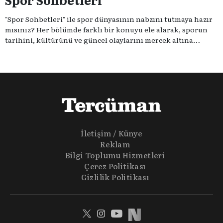
"Spor Sohbetleri" ile spor dünyasının nabzını tutmaya hazır
mısınız? Her bölümde farklı bir konuyu ele alarak, sporun
tarihini, kültürünü ve güncel olaylarını mercek altına
alıyoruz. Taktik teknikten ziyade sporun toplumsal
etkilerini masaya yatıyoruz. Eğer siz de sporun sadece spor
olmadığına inananlardansanız "Spor Sohbetleri" tam size
göre.
İletişim / Künye
Reklam
Bilgi Toplumu Hizmetleri
Çerez Politikası
Gizlilik Politikası