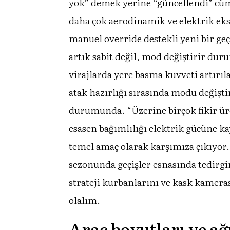
yok” demek yerine “güncellendi” cüm
daha çok aerodinamik ve elektrik eks
manuel override destekli yeni bir geç
artık sabit değil, mod değiştirir du
virajlarda yere basma kuvveti artırıl
atak hazırlığı sırasında modu değişt
durumunda. “Üzerine birçok fikir üret
esasen bağımlılığı elektrik gücüne k
temel amaç olarak karşımıza çıkıyor.
sezonunda geçişler esnasında tedirgi
strateji kurbanlarını ve kask kamer
olalım.
Araç boyutları ve ağ