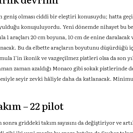
geniş olması ciddi bir eleştiri konusuydu; hatta geçiş
uyulduğu konuşuluyordu. Yeni dönemde nihayet bu bek
mula 1 araçları 20 cm boyuna, 10 cm de enine daralaca
anacak. Bu da elbette araçların boyutunu düşürdüğü i
mula 1’in ikonik ve vazgeçilmez pistleri olsa da son y
aman zaman azaldığı Monaco gibi sokak pistlerinde d
mesiyle seyir zevki hâliyle daha da katlanacak. Minimu
akım – 22 pilot
nra griddeki takım sayısını da değiştiriyor ve artık 1
di gibi iki yeni marka bu spora katılsa da Sauber takı