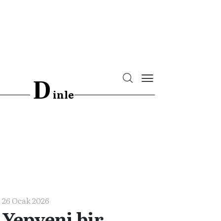
D
inle
26 Ocak 2026
Yepyeni bir