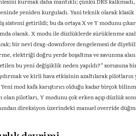
lesini kurmak daha mantıklı; çünkü DRS kalkmadı, r
eninde yeniden kurguladı. Yani teknik olarak klasik
iş sistemi getirildi; bu da ortaya X ve Y modunu çıkar
rumda olacak. X modu ile düzlüklerde sürüklenme azalt
acak; bir nevi drag–downforce dengelemesi de diyebilir
irme, elektriği doğru yerde boşaltma ve savunma ala
ilen bu yeni değişiklik neden yapıldı?” sorusuna birç
aydırmak ve kirli hava etkisinin azaltılarak pilotlar
 Yeni mod kafa karıştırıcı olduğu kadar birçok bilin
n olan pilotları, Y modunu çok erken açıp düzlük sonu
asından direksiyon üzerindeki manuel override düğmes
ırlık devrimi