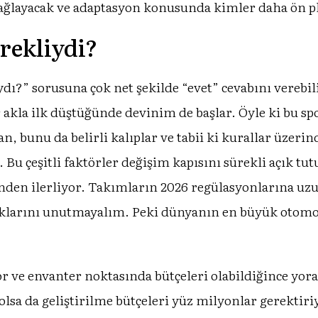
 sağlayacak ve adaptasyon konusunda kimler daha ön p
rekliydi?
dı?” sorusuna çok net şekilde “evet” cevabını verebil
r akla ilk düştüğünde devinim de başlar. Öyle ki bu sp
n, bunu da belirli kalıplar ve tabii ki kurallar üzeri
 Bu çeşitli faktörler değişim kapısını sürekli açık t
zerinden ilerliyor. Takımların 2026 regülasyonlarına 
tıklarını unutmayalım. Peki dünyanın en büyük otomo
r ve envanter noktasında bütçeleri olabildiğince yora
olsa da geliştirilme bütçeleri yüz milyonlar gerektir