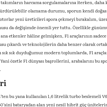
li takımların harcama sorgulamalarına iterken, daha
e sürdürülebilir olamama durumu, sporun kendi doğas
otorlar yeni üreticileri spora çekmeyi bırakalım, üze
usu da değişimde önemli yer tuttu. Özellikle günümü
a ana etkenler hâline gelmişken, F1 araçlarının sadece
usu çıkardı ve teknolojilerin daha benzer olarak ort
ı sık sık duyduğumuz modern toplumlarda, F1 araçlar
. Yani özetle F1 dünyası başrollerini, arabalarını bu
.
ri
14’ten bu yana kullanılan 1,6 litrelik turbo beslemeli 
’sini bataryadan alan yeni nesil hibrit güç üniteleri