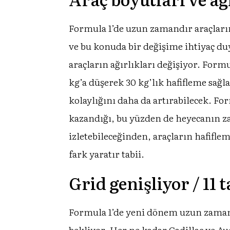
Formula 1’de uzun zamandır araçların 
ve bu konuda bir değişime ihtiyaç d
araçların ağırlıkları değişiyor. For
kg’a düşerek 30 kg’lık hafifleme sağl
kolaylığını daha da artırabilecek. For
kazandığı, bu yüzden de heyecanın z
izletebileceğinden, araçların hafifle
fark yaratır tabii.
Grid genişliyor / 11 t
Formula 1’de yeni dönem uzun zaman so
bekliyor. Her ne kadar Cadillac ve Au