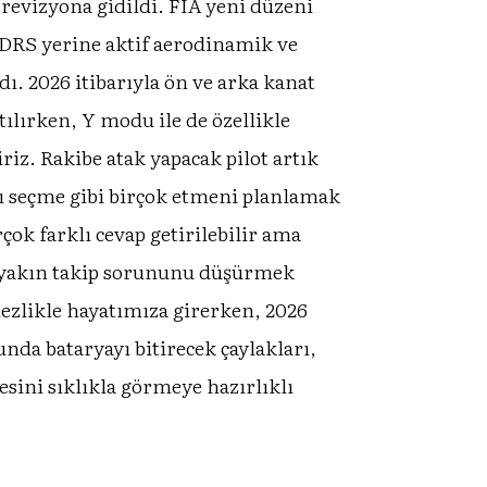
evizyona gidildi. FIA yeni düzeni
 DRS yerine aktif aerodinamik ve
dı. 2026 itibarıyla ön ve arka kanat
ılırken, Y modu ile de özellikle
iz. Rakibe atak yapacak pilot artık
nı seçme gibi birçok etmeni planlamak
ok farklı cevap getirilebilir ama
ın yakın takip sorununu düşürmek
mezlikle hayatımıza girerken, 2026
nda bataryayı bitirecek çaylakları,
ini sıklıkla görmeye hazırlıklı