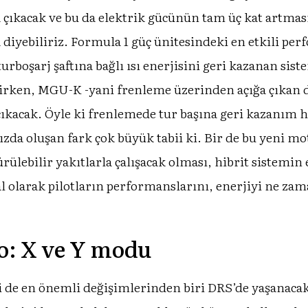
çıkacak ve bu da elektrik gücünün tam üç kat artması
 diyebiliriz. Formula 1 güç ünitesindeki en etkili pe
rboşarj şaftına bağlı ısı enerjisini geri kazanan sis
eşirken, MGU-K -yani frenleme üzerinden açığa çıka
çıkacak. Öyle ki frenlemede tur başına geri kazanım h
ızda oluşan fark çok büyük tabii ki. Bir de bu yeni mo
ebilir yakıtlarla çalışacak olması, hibrit sistemin e
al olarak pilotların performanslarını, enerjiyi ne za
ro: X ve Y modu
i de en önemli değişimlerinden biri DRS’de yaşanacak