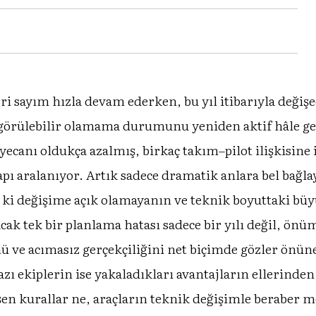
i sayım hızla devam ederken, bu yıl itibarıyla değişec
ngörülebilir olamama durumunu yeniden aktif hâle ge
 heyecanı oldukça azalmış, birkaç takım–pilot ilişkisin
kapı aralanıyor. Artık sadece dramatik anlara bel bağl
e ki değişime açık olamayanın ve teknik boyuttaki b
acak tek bir planlama hatası sadece bir yılı değil, ön
ve acımasız gerçekçiliğini net biçimde gözler önüne 
ı ekiplerin ise yakaladıkları avantajların ellerinden 
en kurallar ne, araçların teknik değişimle beraber m