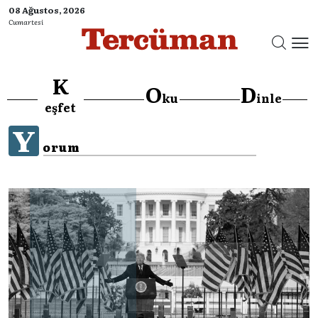
08 Ağustos, 2026
Cumartesi
K
O
D
ku
inle
eşfet
Y
orum