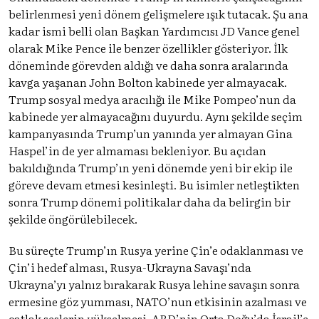
belirlenmesi yeni dönem gelişmelere ışık tutacak. Şu ana
kadar ismi belli olan Başkan Yardımcısı JD Vance genel
olarak Mike Pence ile benzer özellikler gösteriyor. İlk
döneminde görevden aldığı ve daha sonra aralarında
kavga yaşanan John Bolton kabinede yer almayacak.
Trump sosyal medya aracılığı ile Mike Pompeo’nun da
kabinede yer almayacağını duyurdu. Aynı şekilde seçim
kampanyasında Trump’un yanında yer almayan Gina
Haspel’in de yer almaması bekleniyor. Bu açıdan
bakıldığında Trump’ın yeni dönemde yeni bir ekip ile
göreve devam etmesi kesinleşti. Bu isimler netleştikten
sonra Trump dönemi politikalar daha da belirgin bir
şekilde öngörülebilecek.
Bu süreçte Trump’ın Rusya yerine Çin’e odaklanması ve
Çin’i hedef alması, Rusya-Ukrayna Savaşı’nda
Ukrayna’yı yalnız bırakarak Rusya lehine savaşın sonra
ermesine göz yumması, NATO’nun etkisinin azalması ve
çatlak seslerin yükselmesi, ABD’nin Orta Doğu’da İsrail’e