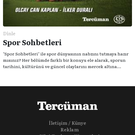
Dinle
Spor Sohbetleri
"Spor Sohbetleri" ile spor dünyasının nabzını tutmaya hazır
mısınız? Her bölümde farklı bir konuyu ele alarak, sporun
tarihini, kültürünü ve güncel olaylarını mercek altına
alıyoruz. Taktik teknikten ziyade sporun toplumsal
etkilerini masaya yatıyoruz. Eğer siz de sporun sadece spor
olmadığına inananlardansanız "Spor Sohbetleri" tam size
göre.
İletişim / Künye
Reklam