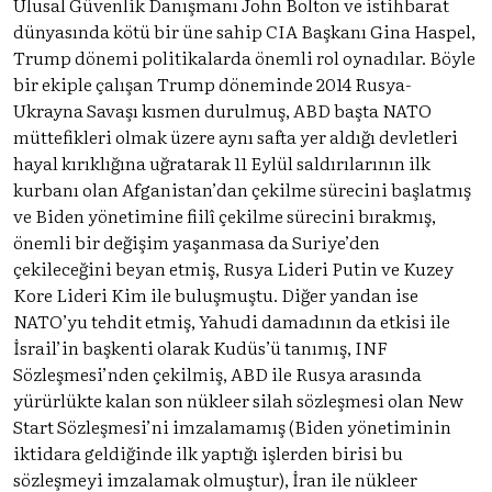
Ulusal Güvenlik Danışmanı John Bolton ve istihbarat
dünyasında kötü bir üne sahip CIA Başkanı Gina Haspel,
Trump dönemi politikalarda önemli rol oynadılar. Böyle
bir ekiple çalışan Trump döneminde 2014 Rusya-
Ukrayna Savaşı kısmen durulmuş, ABD başta NATO
müttefikleri olmak üzere aynı safta yer aldığı devletleri
hayal kırıklığına uğratarak 11 Eylül saldırılarının ilk
kurbanı olan Afganistan’dan çekilme sürecini başlatmış
ve Biden yönetimine fiilî çekilme sürecini bırakmış,
önemli bir değişim yaşanmasa da Suriye’den
çekileceğini beyan etmiş, Rusya Lideri Putin ve Kuzey
Kore Lideri Kim ile buluşmuştu. Diğer yandan ise
NATO’yu tehdit etmiş, Yahudi damadının da etkisi ile
İsrail’in başkenti olarak Kudüs’ü tanımış, INF
Sözleşmesi’nden çekilmiş, ABD ile Rusya arasında
yürürlükte kalan son nükleer silah sözleşmesi olan New
Start Sözleşmesi’ni imzalamamış (Biden yönetiminin
iktidara geldiğinde ilk yaptığı işlerden birisi bu
sözleşmeyi imzalamak olmuştur), İran ile nükleer