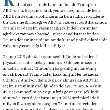
adikal çıkışları ile tanınan Donald Trump’un
ABD’nin 47. Başkanı olarak yeniden seçilmesi ile hem
ABD hem de dünya politikasında belirsizlik ve krizlerle
bir döneme girileceği ve ABD’nin küresel politikalarında
önemli bir değişim yaşanacağı şeklindeki yorumlar
ağırlık kazanmaya başladı. Birçok analist tarafından
Trump döneminde bir anlamda küresel politikalarda bir
çalkantı yaşanacağı iddia ediliyor.
Trump 2016 yılında başkan seçildiğinde bu beklenti
piyasalara daha fazla yansımıştı. O dönemin seçim
anketleri Hillary Clinton’un başkanlığını ilan etmiş
ancak Donald Trump zafer kazanmıştı. Her ne kadar
Clinton 2,9 milyon daha fazla oy almışsa da ABD’nin
seçim sisteminin özelliğinden dolayı Trump, ABD’nin
45. Başkanı seçilmiş ve o gün kriz göstergesi şeklinde
altın %5 civarı değer kazanmıştı. 2024 seçimlerinde 6
milyon fazla oy alarak seçilen Trump’un zaferinden
sonra ise altının %3 değer kaybetmesi bir anlamda yeni