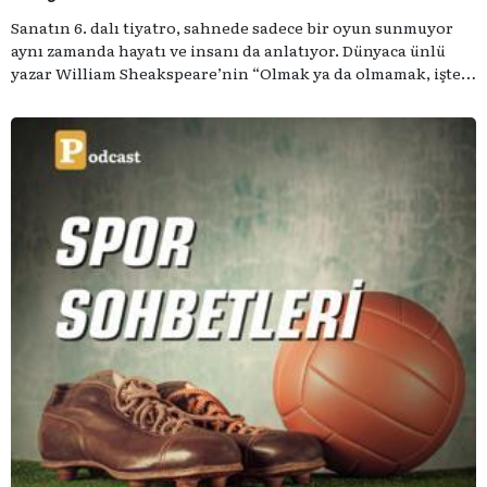
Sanatın 6. dalı tiyatro, sahnede sadece bir oyun sunmuyor
aynı zamanda hayatı ve insanı da anlatıyor. Dünyaca ünlü
yazar William Sheakspeare’nin “Olmak ya da olmamak, işte
bütün mesele bu” sözünden ilham aldığımız podcast
serimizde; tiyatroyu, alanının uzman isimleriyle
konuşuyoruz..