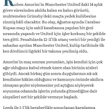
uben Amorim'in Manchester United'daki 14 aylık
görev süresinden akılda kalan en kalıcı görüntü,
muhtemelen Grimsby'deki maçta yedek kulübesine
sinmiş hâli olacaktır. Bu olay, Ağustos ayında Carabao
Kupası maçı için sahil kasabasına yapılan bir gezi
sırasında yaşandı ve United için işler korkunç bir şekilde
ters gitti. Penaltılarda 12-11’lik utanç verici bir yenilgi ile
sahadan ayrılan Manchester United, kulüp tarihinde ilk
kez dördüncü ligdeki bir takıma yenilmiş oldu.
Amorim'in maç sonrası yorumları, işin kendisi için çok
ağır olduğunu kabul etmek üzere olan birinin sözleri
gibiydi. Ancak birkaç gün sonra duygularının sık sık
kendisine hâkim olduğunu ve kamuoyu önünde akıllıca
olmayan şeyler söylemesine yol açtığını söyleyerek
soyunma odasında işlerin yolunda gitmediğine dair
sinyalleri net bir şekilde vermeye başladı.
Leeds ile 1-1’lik beraberlikle sonuçlanan karşılaşma