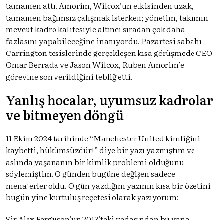
tamamen attı. Amorim, Wilcox’un etkisinden uzak,
tamamen bağımsız çalışmak isterken; yönetim, takımın
mevcut kadro kalitesiyle altıncı sıradan çok daha
fazlasını yapabileceğine inanıyordu. Pazartesi sabahı
Carrington tesislerinde gerçekleşen kısa görüşmede CEO
Omar Berrada ve Jason Wilcox, Ruben Amorim’e
görevine son verildiğini tebliğ etti.
Yanlış hocalar, uyumsuz kadrolar
ve bitmeyen döngü
11 Ekim 2024 tarihinde “Manchester United kimliğini
kaybetti, hükümsüzdür!” diye bir yazı yazmıştım ve
aslında yaşananın bir kimlik problemi olduğunu
söylemiştim. O günden bugüne değişen sadece
menajerler oldu. O gün yazdığım yazının kısa bir özetini
bugün yine kurtuluş reçetesi olarak yazıyorum:
Sir Alex Ferguson’un 2013’teki vedasından bu yana