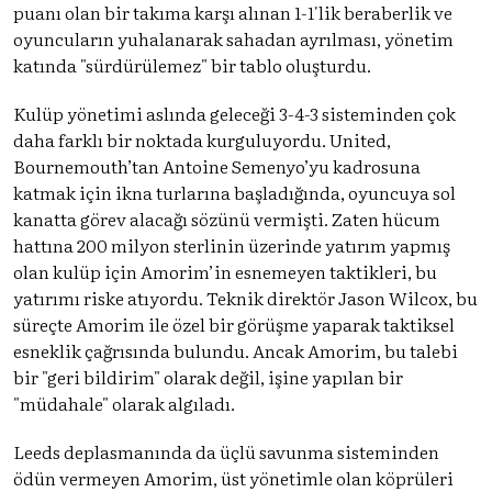
puanı olan bir takıma karşı alınan 1-1'lik beraberlik ve
oyuncuların yuhalanarak sahadan ayrılması, yönetim
katında "sürdürülemez" bir tablo oluşturdu.
Kulüp yönetimi aslında geleceği 3-4-3 sisteminden çok
daha farklı bir noktada kurguluyordu. United,
Bournemouth’tan Antoine Semenyo’yu kadrosuna
katmak için ikna turlarına başladığında, oyuncuya sol
kanatta görev alacağı sözünü vermişti. Zaten hücum
hattına 200 milyon sterlinin üzerinde yatırım yapmış
olan kulüp için Amorim’in esnemeyen taktikleri, bu
yatırımı riske atıyordu. Teknik direktör Jason Wilcox, bu
süreçte Amorim ile özel bir görüşme yaparak taktiksel
esneklik çağrısında bulundu. Ancak Amorim, bu talebi
bir "geri bildirim" olarak değil, işine yapılan bir
"müdahale" olarak algıladı.
Leeds deplasmanında da üçlü savunma sisteminden
ödün vermeyen Amorim, üst yönetimle olan köprüleri