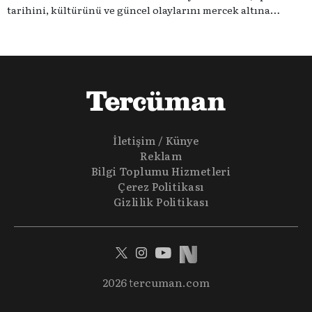
tarihini, kültürünü ve güncel olaylarını mercek altına
alıyoruz. Taktik teknikten ziyade sporun toplumsal
etkilerini masaya yatıyoruz. Eğer siz de sporun sadece spor
olmadığına inananlardansanız "Spor Sohbetleri" tam size
göre.
İletişim / Künye
Reklam
Bilgi Toplumu Hizmetleri
Çerez Politikası
Gizlilik Politikası
2026 tercuman.com