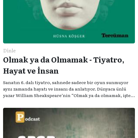
Dinle
Olmak ya da Olmamak - Tiyatro,
Hayat ve İnsan
Sanatın 6. dalı tiyatro, sahnede sadece bir oyun sunmuyor
aynı zamanda hayatı ve insanı da anlatıyor. Dünyaca ünlü
yazar William Sheakspeare’nin “Olmak ya da olmamak, işte
bütün mesele bu” sözünden ilham aldığımız podcast
serimizde; tiyatroyu, alanının uzman isimleriyle
konuşuyoruz..