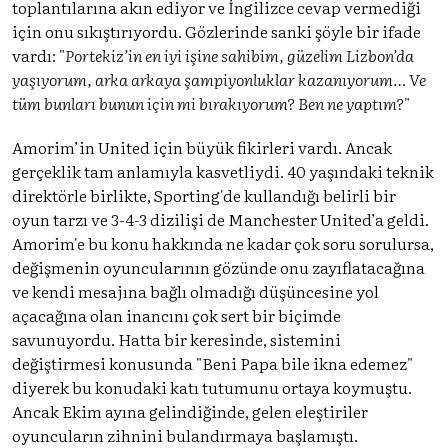
toplantılarına akın ediyor ve İngilizce cevap vermediği
için onu sıkıştırıyordu. Gözlerinde sanki şöyle bir ifade
vardı: "
Portekiz’in en iyi işine sahibim, güzelim Lizbon’da
yaşıyorum, arka arkaya şampiyonluklar kazanıyorum… Ve
tüm bunları bunun için mi bırakıyorum? Ben ne yaptım?
"
Amorim’in United için büyük fikirleri vardı. Ancak
gerçeklik tam anlamıyla kasvetliydi. 40 yaşındaki teknik
direktörle birlikte, Sporting'de kullandığı belirli bir
oyun tarzı ve 3-4-3 dizilişi de Manchester United’a geldi.
Amorim'e bu konu hakkında ne kadar çok soru sorulursa,
değişmenin oyuncularının gözünde onu zayıflatacağına
ve kendi mesajına bağlı olmadığı düşüncesine yol
açacağına olan inancını çok sert bir biçimde
savunuyordu. Hatta bir keresinde, sistemini
değiştirmesi konusunda "Beni Papa bile ikna edemez"
diyerek bu konudaki katı tutumunu ortaya koymuştu.
Ancak Ekim ayına gelindiğinde, gelen eleştiriler
oyuncuların zihnini bulandırmaya başlamıştı.