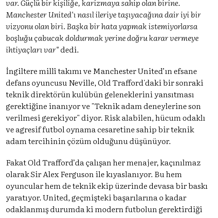
var. Güçlü bir kişiliğe, karizmaya sahip olan birine.
Manchester United'ı nasıl ileriye taşıyacağına dair iyi bir
vizyonu olan biri. Başka bir hata yapmak istemiyorlarsa
boşluğu çabucak doldurmak yerine doğru karar vermeye
ihtiyaçları var"
dedi.
İngiltere millî takımı ve Manchester United’ın efsane
defans oyuncusu Neville, Old Trafford'daki bir sonraki
teknik direktörün kulübün geleneklerini yansıtması
gerektiğine inanıyor ve "Teknik adam deneylerine son
verilmesi gerekiyor" diyor. Risk alabilen, hücum odaklı
ve agresif futbol oynama cesaretine sahip bir teknik
adam tercihinin çözüm olduğunu düşünüyor.
Fakat Old Trafford’da çalışan her menajer, kaçınılmaz
olarak Sir Alex Ferguson ile kıyaslanıyor. Bu hem
oyuncular hem de teknik ekip üzerinde devasa bir baskı
yaratıyor. United, geçmişteki başarılarına o kadar
odaklanmış durumda ki modern futbolun gerektirdiği