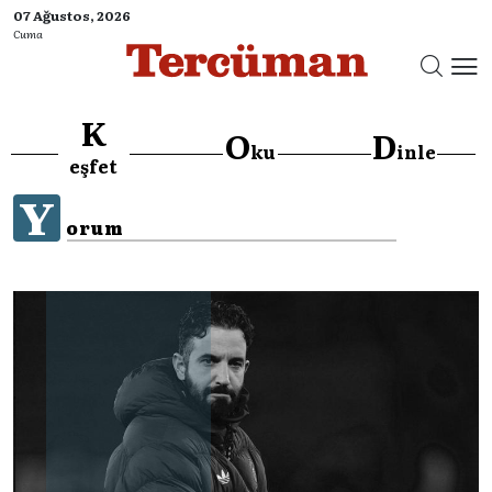
07 Ağustos, 2026
Cuma
K
O
D
ku
inle
eşfet
Y
orum