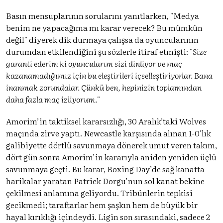
Basın mensuplarının sorularını yanıtlarken, "Medya
benim ne yapacağıma mı karar verecek? Bu mümkün
değil" diyerek dik durmaya çalışsa da oyuncularının
durumdan etkilendiğini şu sözlerle itiraf etmişti: "
Size
garanti ederim ki oyuncularım sizi dinliyor ve maç
kazanamadığımız için bu eleştirileri içselleştiriyorlar. Bana
inanmak zorundalar. Çünkü ben, hepinizin toplamından
daha fazla maç izliyorum.
"
Amorim’in taktiksel kararsızlığı, 30 Aralık’taki Wolves
maçında zirve yaptı. Newcastle karşısında alınan 1-0'lık
galibiyette dörtlü savunmaya dönerek umut veren takım,
dört gün sonra Amorim’in kararıyla aniden yeniden üçlü
savunmaya geçti. Bu karar, Boxing Day’de sağ kanatta
harikalar yaratan Patrick Dorgu’nun sol kanat bekine
çekilmesi anlamına geliyordu. Tribünlerin tepkisi
gecikmedi; taraftarlar hem şaşkın hem de büyük bir
hayal kırıklığı içindeydi. Ligin son sırasındaki, sadece 2