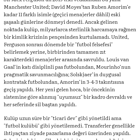
Manchester United; David Moyes’tan Ruben Amorim’e
kadar 11 farklı isimle (geçici menajerler dâhil) eski
şaşaalı günlerine dönmeyi denedi. Ancak gelinen
noktada kulüp, milyarlarca sterlinlik harcamaya rağmen
bir kimlik krizinin pençesinden kurtulamadı. United,
Ferguson sonrası dönemde bir "futbol felsefesi"
belirlemek yerine, birbirinden tamamen zıt
karakterdeki menajerler arasında savruldu. Louis van
Gaal’in katı disiplinli pas futbolundan, Mourinho’nun
pragmatik savunmacılığına; Solskjaer’in duygusal
kontratak futbolundan, Amorim’in 3-4-3 takıntısına
geçiş yapıldı. Her yeni gelen hoca, bir öncekinin
sistemine göre alınmış "uyumsuz" bir kadro devraldı ve
her seferinde sil baştan yapıldı.
Kulüp uzun süre bir "ticari dev" gibi yönetildi ama
"futbol kulübü" gibi yönetilemedi. Transferler genellikle
ihtiyaçtan ziyade pazarlama değeri üzerinden yapıldı.