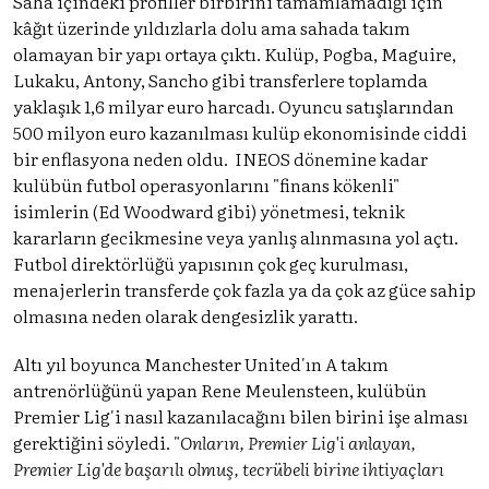
Saha içindeki profiller birbirini tamamlamadığı için
kâğıt üzerinde yıldızlarla dolu ama sahada takım
olamayan bir yapı ortaya çıktı. Kulüp, Pogba, Maguire,
Lukaku, Antony, Sancho gibi transferlere toplamda
yaklaşık 1,6 milyar euro harcadı. Oyuncu satışlarından
500 milyon euro kazanılması kulüp ekonomisinde ciddi
bir enflasyona neden oldu. INEOS dönemine kadar
kulübün futbol operasyonlarını "finans kökenli"
isimlerin (Ed Woodward gibi) yönetmesi, teknik
kararların gecikmesine veya yanlış alınmasına yol açtı.
Futbol direktörlüğü yapısının çok geç kurulması,
menajerlerin transferde çok fazla ya da çok az güce sahip
olmasına neden olarak dengesizlik yarattı.
Altı yıl boyunca Manchester United'ın A takım
antrenörlüğünü yapan Rene Meulensteen, kulübün
Premier Lig'i nasıl kazanılacağını bilen birini işe alması
gerektiğini söyledi. "
Onların, Premier Lig'i anlayan,
Premier Lig'de başarılı olmuş, tecrübeli birine ihtiyaçları