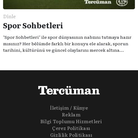
Dinle
Spor Sohbetleri
"Spor Sohbetleri" ile spor dünyasının nabzını tutmaya hazır
mısınız? Her bölümde farklı bir konuyu ele alarak, sporun
tarihini, kültürünü ve güncel olaylarını mercek altına
alıyoruz. Taktik teknikten ziyade sporun toplumsal
etkilerini masaya yatıyoruz. Eğer siz de sporun sadece spor
olmadığına inananlardansanız "Spor Sohbetleri" tam size
göre.
İletişim / Künye
Reklam
Bilgi Toplumu Hizmetleri
Çerez Politikası
Gizlilik Politikası