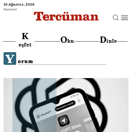
10 Ağustos, 2026
Pazartesi
K
O
D
ku
inle
eşfet
Y
orum