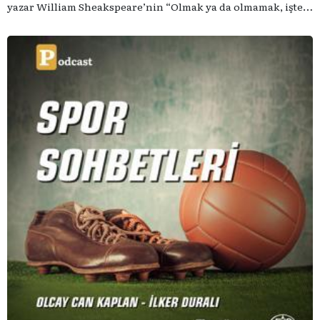
yazar William Sheakspeare’nin “Olmak ya da olmamak, işte
bütün mesele bu” sözünden ilham aldığımız podcast
serimizde; tiyatroyu, alanının uzman isimleriyle
konuşuyoruz..