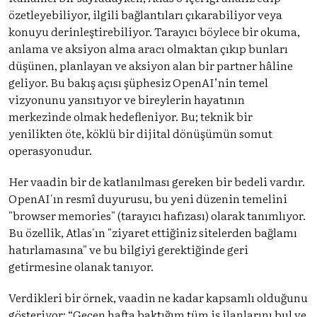
özetleyebiliyor, ilgili bağlantıları çıkarabiliyor veya
konuyu derinleştirebiliyor. Tarayıcı böylece bir okuma,
anlama ve aksiyon alma aracı olmaktan çıkıp bunları
düşünen, planlayan ve aksiyon alan bir partner hâline
geliyor. Bu bakış açısı şüphesiz OpenAI’nin temel
vizyonunu yansıtıyor ve bireylerin hayatının
merkezinde olmak hedefleniyor. Bu; teknik bir
yenilikten öte, köklü bir dijital dönüşümün somut
operasyonudur.
Her vaadin bir de katlanılması gereken bir bedeli vardır.
OpenAI'ın resmî duyurusu, bu yeni düzenin temelini
"browser memories" (tarayıcı hafızası) olarak tanımlıyor.
Bu özellik, Atlas'ın "ziyaret ettiğiniz sitelerden bağlamı
hatırlamasına" ve bu bilgiyi gerektiğinde geri
getirmesine olanak tanıyor.
Verdikleri bir örnek, vaadin ne kadar kapsamlı olduğunu
gösteriyor: “Geçen hafta baktığım tüm iş ilanlarını bul ve