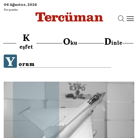
06 Ağustos, 2026
Perşembe
K
O
D
ku
inle
eşfet
Y
orum