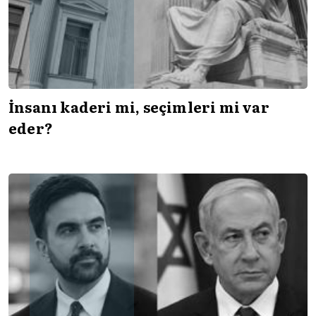
İnsanı kaderi mi, seçimleri mi var
eder?