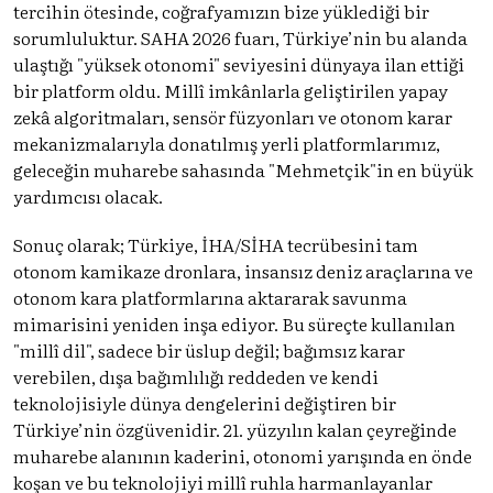
tercihin ötesinde, coğrafyamızın bize yüklediği bir
sorumluluktur. SAHA 2026 fuarı, Türkiye’nin bu alanda
ulaştığı "yüksek otonomi" seviyesini dünyaya ilan ettiği
bir platform oldu. Millî imkânlarla geliştirilen yapay
zekâ algoritmaları, sensör füzyonları ve otonom karar
mekanizmalarıyla donatılmış yerli platformlarımız,
geleceğin muharebe sahasında "Mehmetçik"in en büyük
yardımcısı olacak.
Sonuç olarak; Türkiye, İHA/SİHA tecrübesini tam
otonom kamikaze dronlara, insansız deniz araçlarına ve
otonom kara platformlarına aktararak savunma
mimarisini yeniden inşa ediyor. Bu süreçte kullanılan
"millî dil", sadece bir üslup değil; bağımsız karar
verebilen, dışa bağımlılığı reddeden ve kendi
teknolojisiyle dünya dengelerini değiştiren bir
Türkiye’nin özgüvenidir. 21. yüzyılın kalan çeyreğinde
muharebe alanının kaderini, otonomi yarışında en önde
koşan ve bu teknolojiyi millî ruhla harmanlayanlar