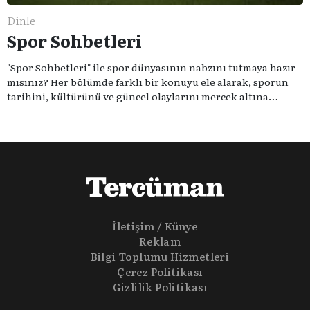
Dinle
Spor Sohbetleri
"Spor Sohbetleri" ile spor dünyasının nabzını tutmaya hazır
mısınız? Her bölümde farklı bir konuyu ele alarak, sporun
tarihini, kültürünü ve güncel olaylarını mercek altına
alıyoruz. Taktik teknikten ziyade sporun toplumsal
etkilerini masaya yatıyoruz. Eğer siz de sporun sadece spor
olmadığına inananlardansanız "Spor Sohbetleri" tam size
göre.
İletişim / Künye
Reklam
Bilgi Toplumu Hizmetleri
Çerez Politikası
Gizlilik Politikası