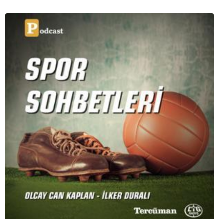
bütün mesele bu” sözünden ilham aldığımız podcast
serimizde; tiyatroyu, alanının uzman isimleriyle
konuşuyoruz..