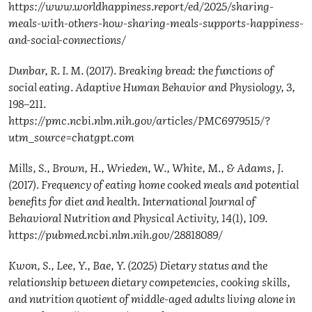
https://www.worldhappiness.report/ed/2025/sharing-
meals-with-others-how-sharing-meals-supports-happiness-
and-social-connections/
Dunbar, R. I. M. (2017). Breaking bread: the functions of
social eating. Adaptive Human Behavior and Physiology, 3,
198–211.
https://pmc.ncbi.nlm.nih.gov/articles/PMC6979515/?
utm_source=chatgpt.com
Mills, S., Brown, H., Wrieden, W., White, M., & Adams, J.
(2017). Frequency of eating home cooked meals and potential
benefits for diet and health. International Journal of
Behavioral Nutrition and Physical Activity, 14(1), 109.
https://pubmed.ncbi.nlm.nih.gov/28818089/
Kwon, S., Lee, Y., Bae, Y. (2025) Dietary status and the
relationship between dietary competencies, cooking skills,
and nutrition quotient of middle-aged adults living alone in