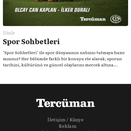
Dinle
Spor Sohbetleri
"Spor Sohbetleri" ile spor dünyasının nabzını tutmaya hazır
mısınız? Her bölümde farklı bir konuyu ele alarak, sporun
tarihini, kültürünü ve güncel olaylarını mercek altına
alıyoruz. Taktik teknikten ziyade sporun toplumsal
etkilerini masaya yatıyoruz. Eğer siz de sporun sadece spor
olmadığına inananlardansanız "Spor Sohbetleri" tam size
göre.
İletişim / Künye
Reklam