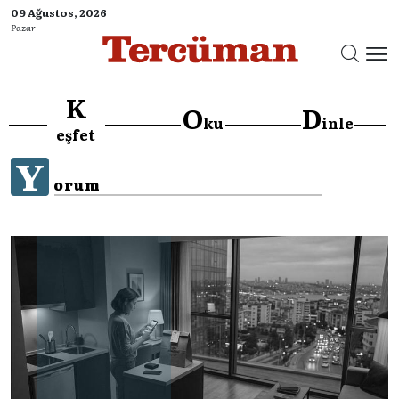
09 Ağustos, 2026
Pazar
K
O
D
ku
inle
eşfet
Y
orum