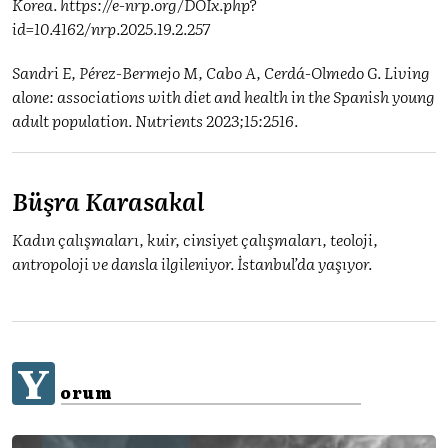
Korea.
https://e-nrp.org/DOIx.php?
id=10.4162/nrp.2025.19.2.257
Sandri E, Pérez-Bermejo M, Cabo A, Cerdá-Olmedo G. Living
alone: associations with diet and health in the Spanish young
adult population. Nutrients 2023;15:2516.
Büşra Karasakal
Kadın çalışmaları, kuir, cinsiyet çalışmaları, teoloji,
antropoloji ve dansla ilgileniyor. İstanbul’da yaşıyor.
Y
orum