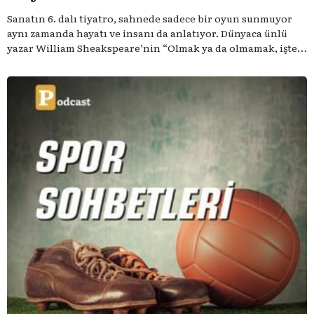
Sanatın 6. dalı tiyatro, sahnede sadece bir oyun sunmuyor
aynı zamanda hayatı ve insanı da anlatıyor. Dünyaca ünlü
yazar William Sheakspeare’nin “Olmak ya da olmamak, işte
bütün mesele bu” sözünden ilham aldığımız podcast
serimizde; tiyatroyu, alanının uzman isimleriyle
konuşuyoruz..