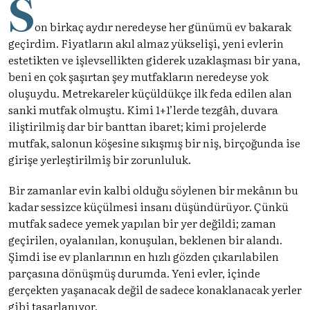
S
on birkaç aydır neredeyse her günümü ev bakarak
geçirdim. Fiyatların akıl almaz yükselişi, yeni evlerin
estetikten ve işlevsellikten giderek uzaklaşması bir yana,
beni en çok şaşırtan şey mutfakların neredeyse yok
oluşuydu. Metrekareler küçüldükçe ilk feda edilen alan
sanki mutfak olmuştu. Kimi 1+1’lerde tezgâh, duvara
iliştirilmiş dar bir banttan ibaret; kimi projelerde
mutfak, salonun köşesine sıkışmış bir niş, birçoğunda ise
girişe yerleştirilmiş bir zorunluluk.
Bir zamanlar evin kalbi olduğu söylenen bir mekânın bu
kadar sessizce küçülmesi insanı düşündürüyor. Çünkü
mutfak sadece yemek yapılan bir yer değildi; zaman
geçirilen, oyalanılan, konuşulan, beklenen bir alandı.
Şimdi ise ev planlarının en hızlı gözden çıkarılabilen
parçasına dönüşmüş durumda. Yeni evler, içinde
gerçekten yaşanacak değil de sadece konaklanacak yerler
gibi tasarlanıyor.