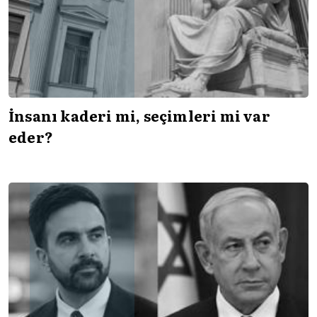
İnsanı kaderi mi, seçimleri mi var
eder?