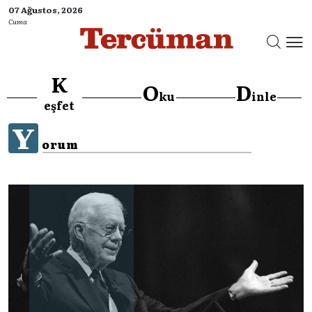
07 Ağustos, 2026
Cuma
K
O
D
ku
inle
eşfet
Y
orum