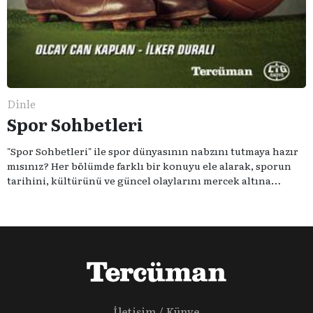
Dinle
Spor Sohbetleri
"Spor Sohbetleri" ile spor dünyasının nabzını tutmaya hazır
mısınız? Her bölümde farklı bir konuyu ele alarak, sporun
tarihini, kültürünü ve güncel olaylarını mercek altına
alıyoruz. Taktik teknikten ziyade sporun toplumsal
etkilerini masaya yatıyoruz. Eğer siz de sporun sadece spor
olmadığına inananlardansanız "Spor Sohbetleri" tam size
göre.
İletişim / Künye