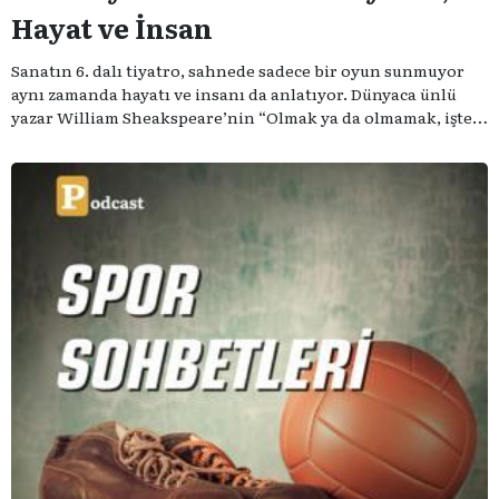
Hayat ve İnsan
Sanatın 6. dalı tiyatro, sahnede sadece bir oyun sunmuyor
aynı zamanda hayatı ve insanı da anlatıyor. Dünyaca ünlü
yazar William Sheakspeare’nin “Olmak ya da olmamak, işte
bütün mesele bu” sözünden ilham aldığımız podcast
serimizde; tiyatroyu, alanının uzman isimleriyle
konuşuyoruz..