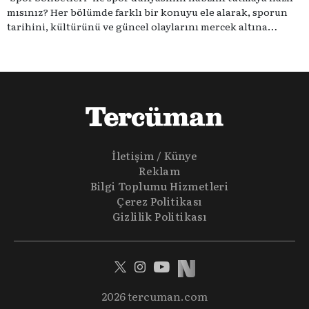
mısınız? Her bölümde farklı bir konuyu ele alarak, sporun
tarihini, kültürünü ve güncel olaylarını mercek altına
alıyoruz. Taktik teknikten ziyade sporun toplumsal
etkilerini masaya yatıyoruz. Eğer siz de sporun sadece spor
olmadığına inananlardansanız "Spor Sohbetleri" tam size
göre.
İletişim / Künye
Reklam
Bilgi Toplumu Hizmetleri
Çerez Politikası
Gizlilik Politikası
2026 tercuman.com