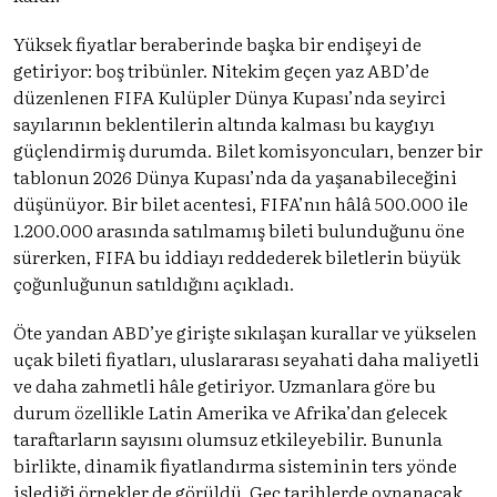
Yüksek fiyatlar beraberinde başka bir endişeyi de
getiriyor: boş tribünler. Nitekim geçen yaz ABD’de
düzenlenen FIFA Kulüpler Dünya Kupası’nda seyirci
sayılarının beklentilerin altında kalması bu kaygıyı
güçlendirmiş durumda. Bilet komisyoncuları, benzer bir
tablonun 2026 Dünya Kupası’nda da yaşanabileceğini
düşünüyor. Bir bilet acentesi, FIFA’nın hâlâ 500.000 ile
1.200.000 arasında satılmamış bileti bulunduğunu öne
sürerken, FIFA bu iddiayı reddederek biletlerin büyük
çoğunluğunun satıldığını açıkladı.
Öte yandan ABD’ye girişte sıkılaşan kurallar ve yükselen
uçak bileti fiyatları, uluslararası seyahati daha maliyetli
ve daha zahmetli hâle getiriyor. Uzmanlara göre bu
durum özellikle Latin Amerika ve Afrika’dan gelecek
taraftarların sayısını olumsuz etkileyebilir. Bununla
birlikte, dinamik fiyatlandırma sisteminin ters yönde
işlediği örnekler de görüldü. Geç tarihlerde oynanacak