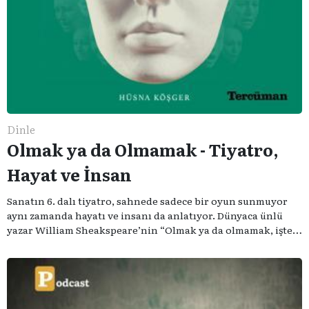
Dinle
Olmak ya da Olmamak - Tiyatro,
Hayat ve İnsan
Sanatın 6. dalı tiyatro, sahnede sadece bir oyun sunmuyor
aynı zamanda hayatı ve insanı da anlatıyor. Dünyaca ünlü
yazar William Sheakspeare’nin “Olmak ya da olmamak, işte
bütün mesele bu” sözünden ilham aldığımız podcast
serimizde; tiyatroyu, alanının uzman isimleriyle
konuşuyoruz..