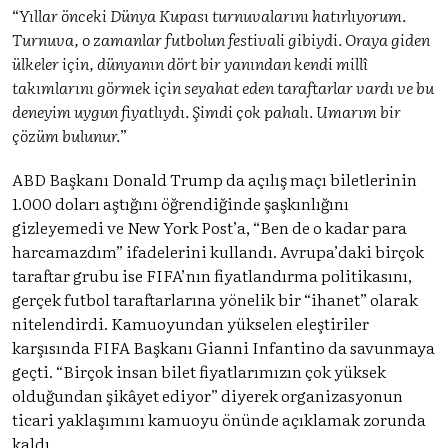
“
Yıllar önceki Dünya Kupası turnuvalarını hatırlıyorum.
Turnuva, o zamanlar futbolun festivali gibiydi. Oraya giden
ülkeler için, dünyanın dört bir yanından kendi millî
takımlarını görmek için seyahat eden taraftarlar vardı ve bu
deneyim uygun fiyatlıydı. Şimdi çok pahalı. Umarım bir
çözüm bulunur.
”
ABD Başkanı Donald Trump da açılış maçı biletlerinin
1.000 doları aştığını öğrendiğinde şaşkınlığını
gizleyemedi ve New York Post’a, “Ben de o kadar para
harcamazdım” ifadelerini kullandı. Avrupa’daki birçok
taraftar grubu ise FIFA’nın fiyatlandırma politikasını,
gerçek futbol taraftarlarına yönelik bir “ihanet” olarak
nitelendirdi. Kamuoyundan yükselen eleştiriler
karşısında FIFA Başkanı Gianni Infantino da savunmaya
geçti. “Birçok insan bilet fiyatlarımızın çok yüksek
olduğundan şikâyet ediyor” diyerek organizasyonun
ticari yaklaşımını kamuoyu önünde açıklamak zorunda
kaldı.