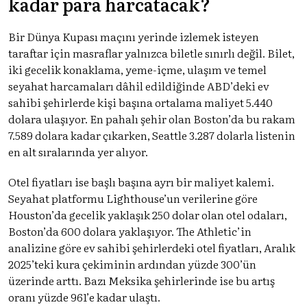
kadar para harcatacak?
Bir Dünya Kupası maçını yerinde izlemek isteyen
taraftar için masraflar yalnızca biletle sınırlı değil. Bilet,
iki gecelik konaklama, yeme-içme, ulaşım ve temel
seyahat harcamaları dâhil edildiğinde ABD’deki ev
sahibi şehirlerde kişi başına ortalama maliyet 5.440
dolara ulaşıyor. En pahalı şehir olan Boston’da bu rakam
7.589 dolara kadar çıkarken, Seattle 3.287 dolarla listenin
en alt sıralarında yer alıyor.
Otel fiyatları ise başlı başına ayrı bir maliyet kalemi.
Seyahat platformu Lighthouse’un verilerine göre
Houston’da gecelik yaklaşık 250 dolar olan otel odaları,
Boston’da 600 dolara yaklaşıyor. The Athletic’in
analizine göre ev sahibi şehirlerdeki otel fiyatları, Aralık
2025’teki kura çekiminin ardından yüzde 300’ün
üzerinde arttı. Bazı Meksika şehirlerinde ise bu artış
oranı yüzde 961’e kadar ulaştı.