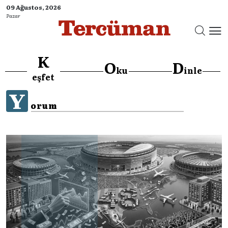
09 Ağustos, 2026
Pazar
K
O
D
ku
inle
eşfet
Y
orum