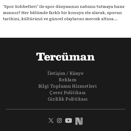
"Spor Sohbetleri" ile spor dünyasının nabzını tutmaya hazır
mısınız? Her bölümde farklı bir konuyu ele alarak, sporun
tarihini, kültürünü ve güncel olaylarını mercek altına
alıyoruz. Taktik teknikten ziyade sporun toplumsal
etkilerini masaya yatıyoruz. Eğer siz de sporun sadece spor
olmadığına inananlardansanız "Spor Sohbetleri" tam size
göre.
İletişim / Künye
Reklam
Bilgi Toplumu Hizmetleri
Çerez Politikası
Gizlilik Politikası