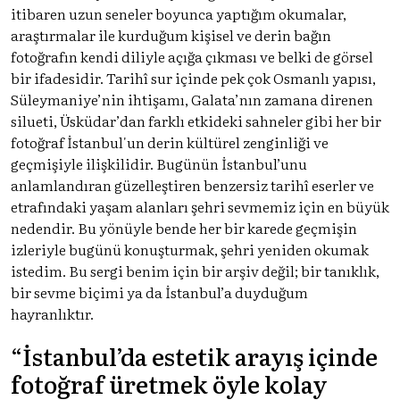
itibaren uzun seneler boyunca yaptığım okumalar,
araştırmalar ile kurduğum kişisel ve derin bağın
fotoğrafın kendi diliyle açığa çıkması ve belki de görsel
bir ifadesidir. Tarihî sur içinde pek çok Osmanlı yapısı,
Süleymaniye’nin ihtişamı, Galata’nın zamana direnen
silueti, Üsküdar’dan farklı etkideki sahneler gibi her bir
fotoğraf İstanbul'un derin kültürel zenginliği ve
geçmişiyle ilişkilidir. Bugünün İstanbul’unu
anlamlandıran güzelleştiren benzersiz tarihî eserler ve
etrafındaki yaşam alanları şehri sevmemiz için en büyük
nedendir. Bu yönüyle bende her bir karede geçmişin
izleriyle bugünü konuşturmak, şehri yeniden okumak
istedim. Bu sergi benim için bir arşiv değil; bir tanıklık,
bir sevme biçimi ya da İstanbul’a duyduğum
hayranlıktır.
“İstanbul’da estetik arayış içinde
fotoğraf üretmek öyle kolay