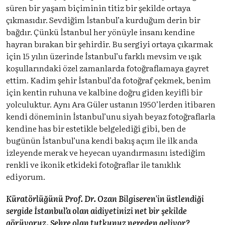
süren bir yaşam biçiminin titiz bir şekilde ortaya
çıkmasıdır. Sevdiğim İstanbul’a kurduğum derin bir
bağdır. Çünkü İstanbul her yönüyle insanı kendine
hayran bırakan bir şehirdir. Bu sergiyi ortaya çıkarmak
için 15 yılın üzerinde İstanbul’u farklı mevsim ve ışık
koşullarındaki özel zamanlarda fotoğraflamaya gayret
ettim. Kadim şehir İstanbul’da fotoğraf çekmek, benim
için kentin ruhuna ve kalbine doğru giden keyifli bir
yolculuktur. Aynı Ara Güler ustanın 1950’lerden itibaren
kendi döneminin İstanbul’unu siyah beyaz fotoğraflarla
kendine has bir estetikle belgelediği gibi, ben de
bugünün İstanbul’una kendi bakış açım ile ilk anda
izleyende merak ve heyecan uyandırmasını istediğim
renkli ve ikonik etkideki fotoğraflar ile tanıklık
ediyorum.
Küratörlüğünü Prof. Dr. Ozan Bilgiseren'in üstlendiği
sergide İstanbul’a olan aidiyetinizi net bir şekilde
görüyoruz. Şehre olan tutkunuz nereden geliyor?