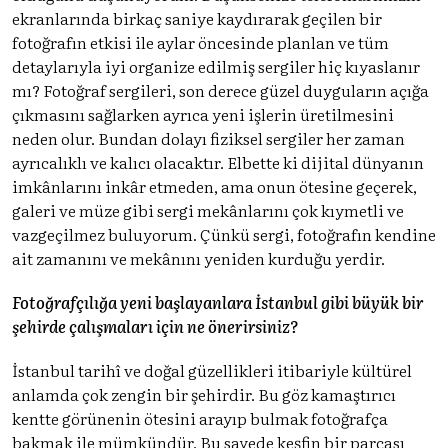
ekranlarında birkaç saniye kaydırarak geçilen bir
fotoğrafın etkisi ile aylar öncesinde planlan ve tüm
detaylarıyla iyi organize edilmiş sergiler hiç kıyaslanır
mı? Fotoğraf sergileri, son derece güzel duyguların açığa
çıkmasını sağlarken ayrıca yeni işlerin üretilmesini
neden olur. Bundan dolayı fiziksel sergiler her zaman
ayrıcalıklı ve kalıcı olacaktır. Elbette ki dijital dünyanın
imkânlarını inkâr etmeden, ama onun ötesine geçerek,
galeri ve müze gibi sergi mekânlarını çok kıymetli ve
vazgeçilmez buluyorum. Çünkü sergi, fotoğrafın kendine
ait zamanını ve mekânını yeniden kurduğu yerdir.
Fotoğrafçılığa yeni başlayanlara İstanbul gibi büyük bir
şehirde çalışmaları için ne önerirsiniz?
İstanbul tarihî ve doğal güzellikleri itibariyle kültürel
anlamda çok zengin bir şehirdir. Bu göz kamaştırıcı
kentte görünenin ötesini arayıp bulmak fotoğrafça
bakmak ile mümkündür. Bu sayede keşfin bir parçası