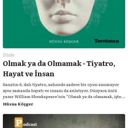
Dinle
Olmak ya da Olmamak - Tiyatro,
Hayat ve İnsan
Sanatın 6. dalı tiyatro, sahnede sadece bir oyun sunmuyor
aynı zamanda hayatı ve insanı da anlatıyor. Dünyaca ünlü
yazar William Sheakspeare’nin “Olmak ya da olmamak, işte
bütün mesele bu” sözünden ilham aldığımız podcast
Hüsna Köşger
serimizde; tiyatroyu, alanının uzman isimleriyle
konuşuyoruz..