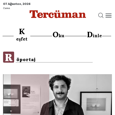
07 Ağustos, 2026
Cuma
K
O
D
ku
inle
}
eşfet
R
öportaj