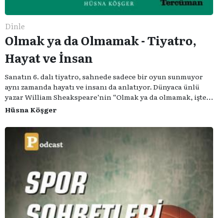
Dinle
Olmak ya da Olmamak - Tiyatro,
Hayat ve İnsan
Sanatın 6. dalı tiyatro, sahnede sadece bir oyun sunmuyor
aynı zamanda hayatı ve insanı da anlatıyor. Dünyaca ünlü
yazar William Sheakspeare’nin “Olmak ya da olmamak, işte
bütün mesele bu” sözünden ilham aldığımız podcast
Hüsna Köşger
serimizde; tiyatroyu, alanının uzman isimleriyle
konuşuyoruz..