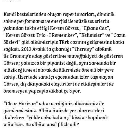
Kendi bestelerinden oluşan repertuvarları, dinamik
sahne performansı ve enerjisi ile müzikseverlerin
yakından takip ettiği Kerem Görsev, “Efsane Caz”,
“Kerem Görsev Trio - I Remember”, “Kelimeler” ve “Cazın
Sözleri” gibi albümleriyle Türk cazının gelişmesine katkı
sağladı. 2010 Aralık'ta çıkardığı “Therapy” albümü
ile Grammy’e aday gösterilme muvaffakiyeti de gösteren
Görsev; yalnızca bir piyanist değil, aynı zamanda bir
müzik eğitmeni olarak da ülkemizde önemli bir yere
sahip. Üzerinde sanatçı egosundan izler taşımayan
Görsev, dış dünyadaki eleştirileri ve etkileşimleri de
önemseyen yapısıyla dikkat çekiyor.
“Clear Horizon” adını verdiğiniz albümünüz ile
gündemdesiniz. Albümünüzde yer alan eserleri
dinlerken, “çölde vaha bulmuş” hissine kapılmak
mümkün. Bu albüm nasıl filizlendi?