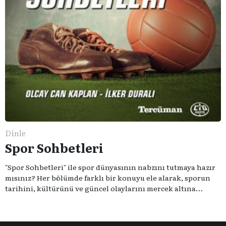
Dinle
Spor Sohbetleri
"Spor Sohbetleri" ile spor dünyasının nabzını tutmaya hazır
mısınız? Her bölümde farklı bir konuyu ele alarak, sporun
tarihini, kültürünü ve güncel olaylarını mercek altına
alıyoruz. Taktik teknikten ziyade sporun toplumsal
etkilerini masaya yatıyoruz. Eğer siz de sporun sadece spor
olmadığına inananlardansanız "Spor Sohbetleri" tam size