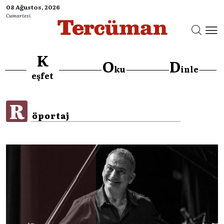
08 Ağustos, 2026
Cumartesi
K
O
D
ku
inle
}
eşfet
R
öportaj