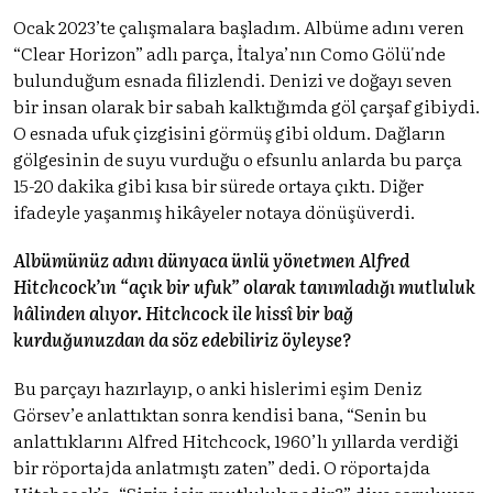
Ocak 2023’te çalışmalara başladım. Albüme adını veren
“Clear Horizon” adlı parça, İtalya’nın Como Gölü'nde
bulunduğum esnada filizlendi. Denizi ve doğayı seven
bir insan olarak bir sabah kalktığımda göl çarşaf gibiydi.
O esnada ufuk çizgisini görmüş gibi oldum. Dağların
gölgesinin de suyu vurduğu o efsunlu anlarda bu parça
15-20 dakika gibi kısa bir sürede ortaya çıktı. Diğer
ifadeyle yaşanmış hikâyeler notaya dönüşüverdi.
Albümünüz adını dünyaca ünlü yönetmen Alfred
Hitchcock’ın “açık bir ufuk” olarak tanımladığı mutluluk
hâlinden alıyor. Hitchcock ile hissî bir bağ
kurduğunuzdan da söz edebiliriz öyleyse?
Bu parçayı hazırlayıp, o anki hislerimi eşim Deniz
Görsev’e anlattıktan sonra kendisi bana, “Senin bu
anlattıklarını Alfred Hitchcock, 1960’lı yıllarda verdiği
bir röportajda anlatmıştı zaten” dedi. O röportajda
Hitchcock’a, “Sizin için mutluluk nedir?” diye soruluyor.