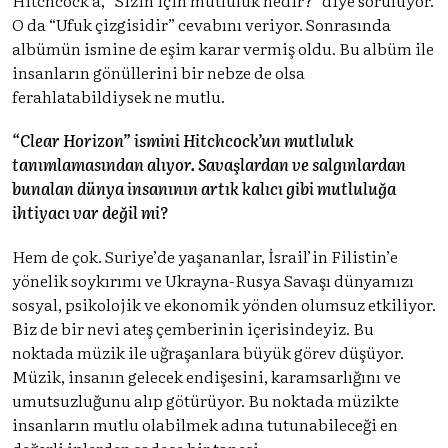
O da “Ufuk çizgisidir” cevabını veriyor. Sonrasında
albümün ismine de eşim karar vermiş oldu. Bu albüm ile
insanların gönüllerini bir nebze de olsa
ferahlatabildiysek ne mutlu.
“Clear Horizon” ismini Hitchcock’un mutluluk
tanımlamasından alıyor. Savaşlardan ve salgınlardan
bunalan dünya insanının artık kalıcı gibi mutluluğa
ihtiyacı var değil mi?
Hem de çok. Suriye’de yaşananlar, İsrail’in Filistin’e
yönelik soykırımı ve Ukrayna-Rusya Savaşı dünyamızı
sosyal, psikolojik ve ekonomik yönden olumsuz etkiliyor.
Biz de bir nevi ateş çemberinin içerisindeyiz. Bu
noktada müzik ile uğraşanlara büyük görev düşüyor.
Müzik, insanın gelecek endişesini, karamsarlığını ve
umutsuzluğunu alıp götürüyor. Bu noktada müzikte
insanların mutlu olabilmek adına tutunabileceği en
değerli iplerden sadece bir tanesi.