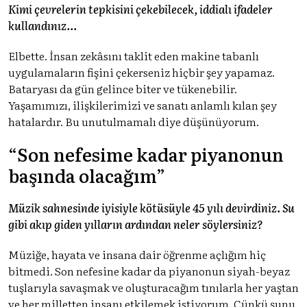
Kimi çevrelerin tepkisini çekebilecek, iddialı ifadeler
kullandınız...
Elbette. İnsan zekâsını taklit eden makine tabanlı
uygulamaların fişini çekerseniz hiçbir şey yapamaz.
Bataryası da gün gelince biter ve tükenebilir.
Yaşamımızı, ilişkilerimizi ve sanatı anlamlı kılan şey
hatalardır. Bu unutulmamalı diye düşünüyorum.
“Son nefesime kadar piyanonun
başında olacağım”
Müzik sahnesinde iyisiyle kötüsüyle 45 yılı devirdiniz. Su
gibi akıp giden yılların ardından neler söylersiniz?
Müziğe, hayata ve insana dair öğrenme açlığım hiç
bitmedi. Son nefesine kadar da piyanonun siyah-beyaz
tuşlarıyla savaşmak ve oluşturacağım tınılarla her yaştan
ve her milletten insanı etkilemek istiyorum. Çünkü şunu