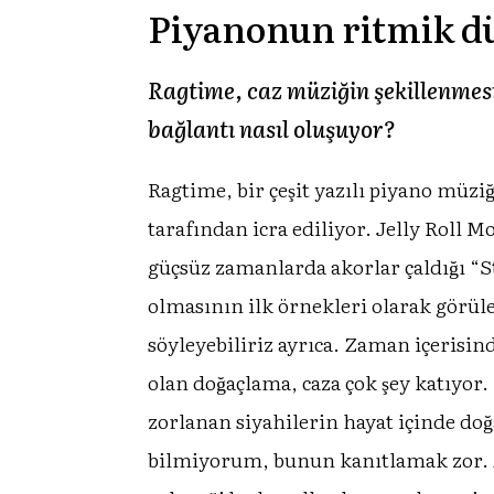
Piyanonun ritmik dü
Ragtime, caz müziğin şekillenmesi
bağlantı nasıl oluşuyor?
Ragtime, bir çeşit yazılı piyano müzi
tarafından icra ediliyor. Jelly Roll M
güçsüz zamanlarda akorlar çaldığı “
olmasının ilk örnekleri olarak görü
söyleyebiliriz ayrıca. Zaman içerisi
olan doğaçlama, caza çok şey katıy
zorlanan siyahilerin hayat içinde do
bilmiyorum, bunun kanıtlamak zor. Ama