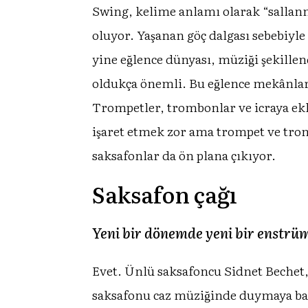
Swing, kelime anlamı olarak “sallanm
oluyor. Yaşanan göç dalgası sebebiyl
yine eğlence dünyası, müziği şekille
oldukça önemli. Bu eğlence mekânla
Trompetler, trombonlar ve icraya ekl
işaret etmek zor ama trompet ve trom
saksafonlar da ön plana çıkıyor.
Saksafon çağı
Yeni bir dönemde yeni bir enstr
Evet. Ünlü saksafoncu Sidnet Bechet,
saksafonu caz müziğinde duymaya bas