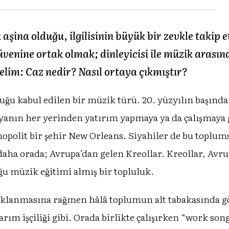
ina olduğu, ilgilisinin büyük bir zevkle takip et
üvenine ortak olmak; dinleyicisi ile müzik arasın
elim: Caz nedir? Nasıl ortaya çıkmıştır?
 kabul edilen bir müzik türü. 20. yüzyılın başında N
anın her yerinden yatırım yapmaya ya da çalışmaya gel
mopolit bir şehir New Orleans. Siyahiler de bu toplumsa
p daha orada; Avrupa’dan gelen Kreollar. Kreollar, Avrup
̆u müzik eğitimi almış bir topluluk.
saklanmasına rağmen hâlâ toplumun alt tabakasında g
e tarım işçiliği gibi. Orada birlikte çalışırken “work