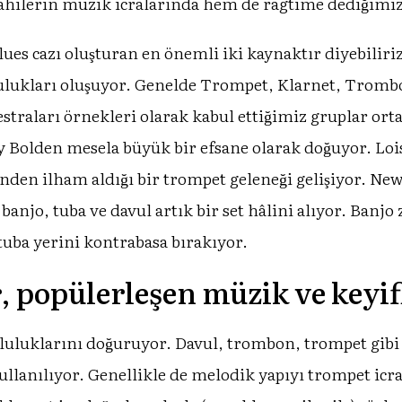
ahilerin müzik icralarında hem de ragtime dediğimiz k
Blues cazı oluşturan en önemli iki kaynaktır diyebilir
lulukları oluşuyor. Genelde Trompet, Klarnet, Trombon
straları örnekleri olarak kabul ettiğimiz gruplar orta
ddy Bolden mesela büyük bir efsane olarak doğuyor. 
nden ilham aldığı bir trompet geleneği gelişiyor. New 
 banjo, tuba ve davul artık bir set hâlini alıyor. Banj
 tuba yerini kontrabasa bırakıyor.
, popülerleşen müzik ve keyif
opluluklarını doğuruyor. Davul, trombon, trompet gibi a
ullanılıyor. Genellikle de melodik yapıyı trompet icr