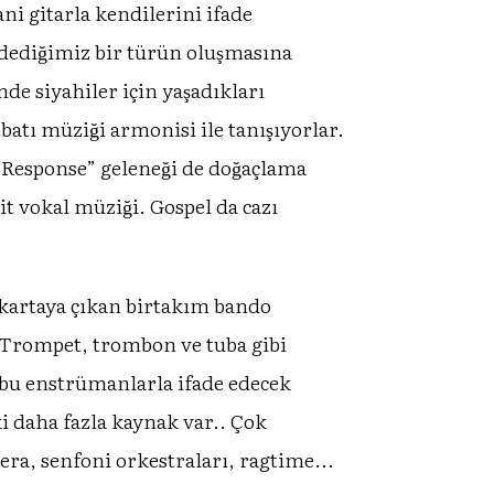
yani gitarla kendilerini ifade
dediğimiz bir türün oluşmasına
e siyahiler için yaşadıkları
atı müziği armonisi ile tanışıyorlar.
d Response” geleneği de doğaçlama
it vokal müziği. Gospel da cazı
 Iskartaya çıkan birtakım bando
r. Trompet, trombon ve tuba gibi
, bu enstrümanlarla ifade edecek
ki daha fazla kaynak var.. Çok
opera, senfoni orkestraları, ragtime...