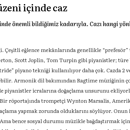
zeni içinde caz
nde önemli bildiğimiz kadarıyla. Cazı hangi yönl
ği. Çeşitli eğlence mekânlarında genellikle “prefeso
orton, Scott Joplin, Tom Turpin gibi piyanistler; türe 
Stride” piyano tekniği kullanılıyor daha çok. Cazda 2 v
lebilir. Armonik dil bakımından Ragtime müziğinin ço
nde piyanistler icralarına doğaçlama unsurunu ekliyor
or. Bir röportajında trompetçi Wynton Marsalis, Ameri
ğaçlama yapmak zorunda olduklarını söylüyor. Onun 
 bence sosyal durumu müzikle bağdaştırmak için iy