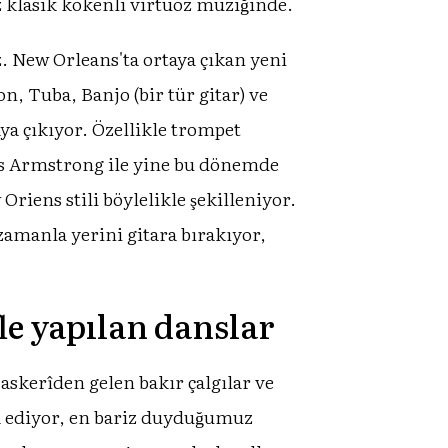
lasik kökenli virtüöz müziğinde.
iz. New Orleans'ta ortaya çıkan yeni
, Tuba, Banjo (bir tür gitar) ve
ya çıkıyor. Özellikle trompet
Lois Armstrong ile yine bu dönemde
Oriens stili böylelikle şekilleniyor.
o zamanla yerini gitara bırakıyor,
le yapılan danslar
skerîden gelen bakır çalgılar ve
a ediyor, en bariz duyduğumuz