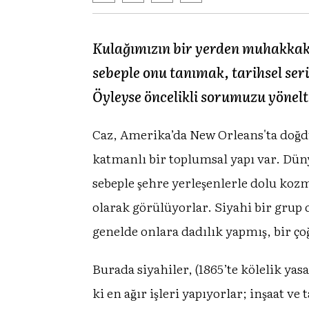
Kulağımızın bir yerden muhakkak aş
sebeple onu tanımak, tarihsel ser
Öyleyse öncelikli sorumuzu yönelt
Caz, Amerika’da New Orleans'ta doğduğu
katmanlı bir toplumsal yapı var. Düny
sebeple şehre yerleşenlerle dolu koz
olarak görülüyorlar. Siyahi bir gru
genelde onlara dadılık yapmış, bir çog
Burada siyahiler, (1865’te kölelik ya
ki en ağır işleri yapıyorlar; inşaat v