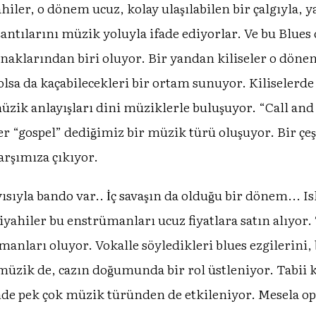
hiler, o dönem ucuz, kolay ulaşılabilen bir çalgıyla, 
şantılarını müzik yoluyla ifade ediyorlar. Ve bu Blues 
aklarından biri oluyor. Bir yandan kiliseler o dönemd
lsa da kaçabilecekleri bir ortam sunuyor. Kiliselerde b
müzik anlayışları dini müziklerle buluşuyor. “Call an
gospel” dediğimiz bir müzik türü oluşuyor. Bir çeş
rşımıza çıkıyor.
ısıyla bando var.. İç savaşın da olduğu bir dönem...
siyahiler bu enstrümanları ucuz fiyatlara satın alıyo
̈manları oluyor. Vokalle söyledikleri blues ezgilerini
 müzik de, cazın doğumunda bir rol üstleniyor. Tabii 
sinde pek çok müzik türünden de etkileniyor. Mesela 