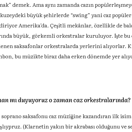
ak” demek. Ama aynı zamanda cazın popülerleşmeye b
e kuzeydeki büyük şehirlerde “swing” yani caz popüler
ndiriyor Amerika’da. Çeşitli mekânlar, özellikle de bal
rında büyük, görkemli orkestralar kuruluyor. İşte b
enen saksafonlar orkestralarda yerlerini alıyorlar. 
bon, bu müzikte biraz daha erken dönemde yer alıyor
üman mı duyuyoruz o zaman caz orkestralarında?
 soprano saksafonu caz müziğine kazandıran ilk isim 
̧lıypruz. (Klarnetin yakın bir akrabası olduğunu ve