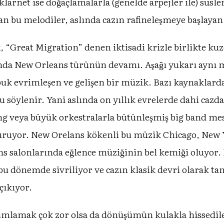
larnet ise doğaçlamalarla (genelde arpejler ile) süs
n bu melodiler, aslında cazın rafineleşmeye başlaya
 “Great Migration” denen iktisadi krizle birlikte kuze
ında New Orleans türünün devamı. Aşağı yukarı aynı 
abuk evrimleşen ve gelişen bir müzik. Bazı kaynaklarda
uğu söylenir. Yani aslında on yıllık evrelerde dahi cazd
 veya büyük orkestralarla bütünleşmiş big band mes
uruyor. New Orelans kökenli bu müzik Chicago, New Y
 dans salonlarında eğlence müziğinin bel kemiği oluy
 bu dönemde sivriliyor ve cazın klasik devri olarak 
çıkıyor.
ımlamak çok zor olsa da dönüşümün kulakla hissedile