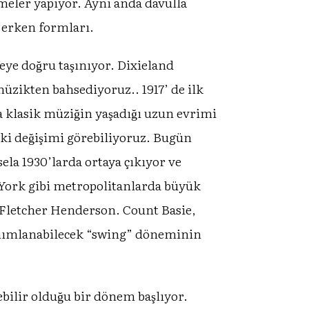
lemeler yapıyor. Aynı anda davulla
n erken formları.
ye doğru taşınıyor. Dixieland
müzikten bahsediyoruz.. 1917’ de ilk
 klasik müziğin yaşadığı uzun evrimi
aki değişimi görebiliyoruz. Bugün
ela 1930’larda ortaya çıkıyor ve
ork gibi metropolitanlarda büyük
or. Fletcher Henderson. Count Basie,
tanımlanabilecek “swing” döneminin
bilir olduğu bir dönem başlıyor.