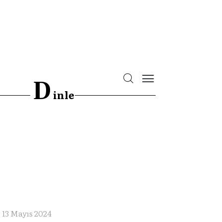
D
inle
13 Mayıs 2024