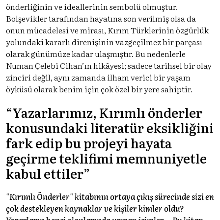
önderliğinin ve ideallerinin sembolü olmuştur.
Bolşevikler tarafından hayatına son verilmiş olsa da
onun mücadelesi ve mirası, Kırım Türklerinin özgürlük
yolundaki kararlı direnişinin vazgeçilmez bir parçası
olarak günümüze kadar ulaşmıştır. Bu nedenlerle
Numan Çelebi Cihan’ın hikâyesi; sadece tarihsel bir olay
zinciri değil, aynı zamanda ilham verici bir yaşam
öyküsü olarak benim için çok özel bir yere sahiptir.
“Yazarlarımız, Kırımlı önderler
konusundaki literatür eksikliğini
fark edip bu projeyi hayata
geçirme teklifimi memnuniyetle
kabul ettiler”
"Kırımlı Önderler" kitabının ortaya çıkış sürecinde sizi en
çok destekleyen kaynaklar ve kişiler kimler oldu?
Yazarların hepsi alanlarında uzman isimler… Bu kitap