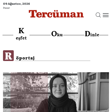
09 Ağustos, 2026
Pazar
K
O
D
ku
inle
}
eşfet
R
öportaj