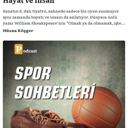
Sanatın 6. dalı tiyatro, sahnede sadece bir oyun sunmuyor
aynı zamanda hayatı ve insanı da anlatıyor. Dünyaca ünlü
yazar William Sheakspeare’nin “Olmak ya da olmamak, işte
bütün mesele bu” sözünden ilham aldığımız podcast
Hüsna Köşger
serimizde; tiyatroyu, alanının uzman isimleriyle
konuşuyoruz..