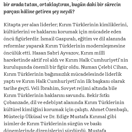
bir arada tutan, ortaklaştıran, bugün dahi bir sürecin
parçası hâline getiren şey neydi?
Kitapta yer alan liderler; Kırım Türklerinin kimliklerini,
kültürlerini ve haklarını korumak için mücadele eden
öncü figürlerdir. İsmail Gaspıralı, eğitim ve dil alanında
reformlar yaparak Kırım Türklerinin modernleşmesine
öncülük etti. Hasan Sabri Ayvazov, Kırım millî
hareketinde aktif rol aldı ve Kırım Halk Cumhuriyeti’nin
kuruluşunda önemli bir figür oldu. Numan Çelebi Cihan,
Kırım Türklerinin bağımsızlık mücadelesinde liderlik
yaptı ve Kırım Halk Cumhuriyeti’nin ilk başkanı olarak
tarihe geçti. Veli İbrahim, Sovyet rejimi altında bile
Kırım Türklerinin haklarını savundu. Bekir Sıtkı
Çobanzade, dil ve edebiyat alanında Kırım Türklerinin
kültürel kimliğini korumak için çalıştı. Ahmet Özenbaşlı,
Müstecip Ülküsal ve Dr. Edige Mustafa Kırımal gibi
isimler de Kırım Türklerinin sürgün ve baskı
dönemlerinde direnişlerini sürdürdü. Mustafa