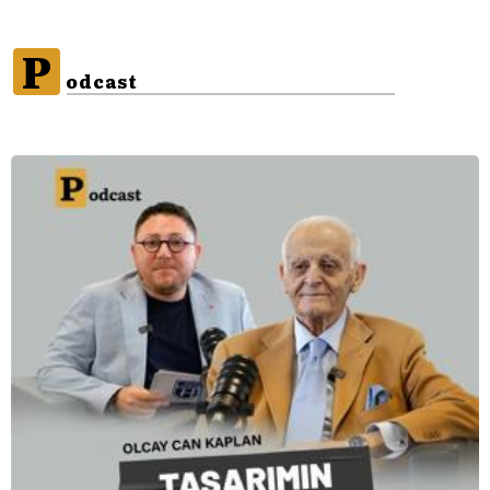
P
odcast