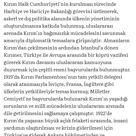
Kırım Halk Cumhuriyeti’nin kurulması sürecinde
Harbiye ve Hariciye Bakanlığı görevini üstlenerek,
askerî ve dış politika alanında ülkenin yönetiminin
oluşturulmasına katkıda bulunmuş, uluslararası
arenada Kırım’ın bağımsızlık mücadelesini savunmak
amacıyla diplomatik temaslara girişmiştir. Almanların
Kırım’dan çekilmesinin ardından İstanbul’a dönen
Kırımer, Türkiye ile Avrupa arasında bir köprü vazifesi
görerek Kırım davasını uluslararası kamuoyuna
duyurmak için çeşitli resmi başvurularda bulunmuştur.
1919’da Kırım Parlamentosu’nun tam yetkili delegesi
olarak atanmasıyla İsviçre, Fransa, İngiltere gibi
ülkelerin yetkilileriyle temas kurmuş; Milletler
Cemiyeti’ne başvurularda bulunarak Kırım’ın yaşadığı
sorunların ve millî mücadelenin uluslararası arenada
dile getirilmesini sağlamaya çalışmıştır. 1922’de
Kırım’da yaşanan büyük açlık felaketi sırasında, insani
yardımın ulaştırılması ve krizin giderilmesi için
Türkiye’ye giderek Ankara hükûmetinden ve