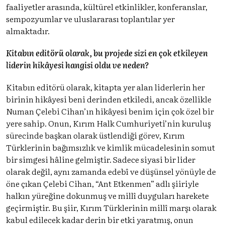
faaliyetler arasında, kültürel etkinlikler, konferanslar,
sempozyumlar ve uluslararası toplantılar yer
almaktadır.
Kitabın editörü olarak, bu projede sizi en çok etkileyen
liderin hikâyesi hangisi oldu ve neden?
Kitabın editörü olarak, kitapta yer alan liderlerin her
birinin hikâyesi beni derinden etkiledi, ancak özellikle
Numan Çelebi Cihan’ın hikâyesi benim için çok özel bir
yere sahip. Onun, Kırım Halk Cumhuriyeti’nin kuruluş
sürecinde başkan olarak üstlendiği görev, Kırım
Türklerinin bağımsızlık ve kimlik mücadelesinin somut
bir simgesi hâline gelmiştir. Sadece siyasi bir lider
olarak değil, aynı zamanda edebî ve düşünsel yönüyle de
öne çıkan Çelebi Cihan, “Ant Etkenmen” adlı şiiriyle
halkın yüreğine dokunmuş ve millî duyguları harekete
geçirmiştir. Bu şiir, Kırım Türklerinin millî marşı olarak
kabul edilecek kadar derin bir etki yaratmış, onun