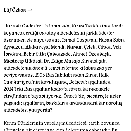
Elif Özkan
"Kırımlı Önderler" kitabınızda, Kırım Türklerinin tarih
boyunca verdiği varoluş mücadelesini farklı liderler
üzerinden ele alıyorsunuz. İsmail Gaspıralı, Hasan Sabri
Aymazov, Abdürreşid Mehdi, Numan Çelebi Cihan, Veli
İbrahim, Bekir Sıtkı Çobanzade, Ahmet Özenbaşlı,
Müstecip Ülküsal, Dr. Edige Musafa Kırımal gibi
mücadelenin önemli temsilcilerine kitabınızda yer
veriyorsunuz. 1905 Rus İnkılabı’ndan Kırım Halk
Cumhuriyeti’nin kuruluşuna, Bolşevik işgalinden
2014’teki Rus işgaline kadarki süreci bu mücadele
etrafından okuyabiliyoruz. Öncelikle, bu süreçte neler
yaşandı; işgallerin, baskıların ardında nasıl bir varoluş
mücadelesi yatıyordu?
Kırım Türklerinin varoluş mücadelesi, tarih boyunca
süregelen bir direniş ve kimlik koruma çabasıdır. Bu