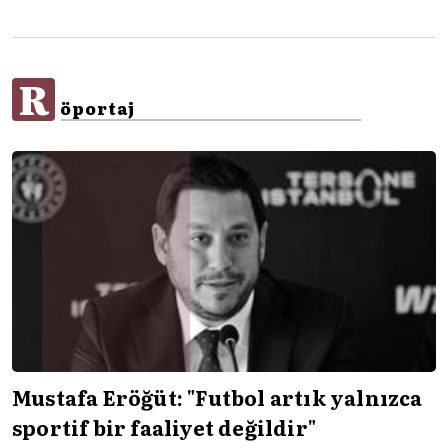
R
öportaj
Mustafa Eröğüt: "Futbol artık yalnızca
sportif bir faaliyet değildir"