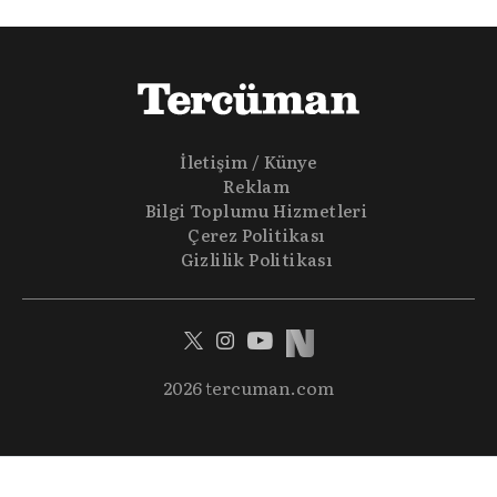
etkilerini masaya yatıyoruz. Eğer siz de sporun sadece spor
olmadığına inananlardansanız "Spor Sohbetleri" tam size
göre.
İletişim / Künye
Reklam
Bilgi Toplumu Hizmetleri
Çerez Politikası
Gizlilik Politikası
2026 tercuman.com