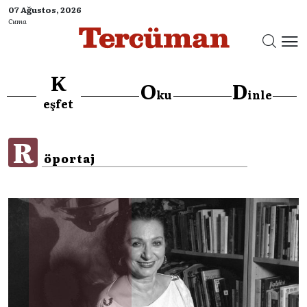
07 Ağustos, 2026
Cuma
K
O
D
ku
inle
}
eşfet
R
öportaj