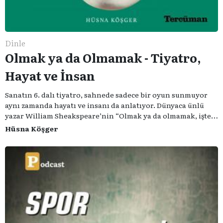
Dinle
Olmak ya da Olmamak - Tiyatro,
Hayat ve İnsan
Sanatın 6. dalı tiyatro, sahnede sadece bir oyun sunmuyor
aynı zamanda hayatı ve insanı da anlatıyor. Dünyaca ünlü
yazar William Sheakspeare’nin “Olmak ya da olmamak, işte
bütün mesele bu” sözünden ilham aldığımız podcast
Hüsna Köşger
serimizde; tiyatroyu, alanının uzman isimleriyle
konuşuyoruz..