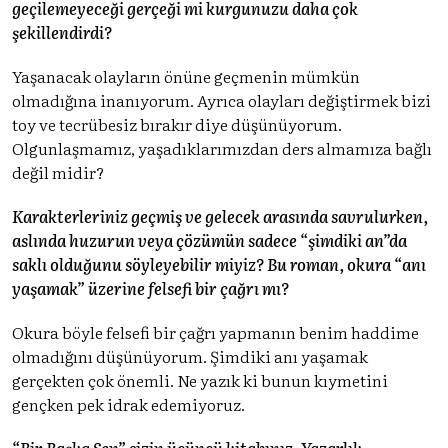
geçilemeyeceği gerçeği mi kurgunuzu daha çok
şekillendirdi?
Yaşanacak olayların önüne geçmenin mümkün
olmadığına inanıyorum. Ayrıca olayları değiştirmek bizi
toy ve tecrübesiz bırakır diye düşünüyorum.
Olgunlaşmamız, yaşadıklarımızdan ders almamıza bağlı
değil midir?
Karakterleriniz geçmiş ve gelecek arasında savrulurken,
aslında huzurun veya çözümün sadece “şimdiki an”da
saklı olduğunu söyleyebilir miyiz? Bu roman, okura “anı
yaşamak” üzerine felsefi bir çağrı mı?
Okura böyle felsefi bir çağrı yapmanın benim haddime
olmadığını düşünüyorum. Şimdiki anı yaşamak
gerçekten çok önemli. Ne yazık ki bunun kıymetini
gençken pek idrak edemiyoruz.
“Bir Başka Sen” sizin üçüncü kitabınız. Yazarlık