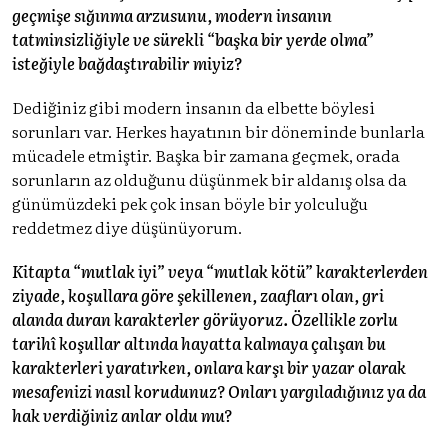
geçmişe sığınma arzusunu, modern insanın
tatminsizliğiyle ve sürekli “başka bir yerde olma”
isteğiyle bağdaştırabilir miyiz?
Dediğiniz gibi modern insanın da elbette böylesi
sorunları var. Herkes hayatının bir döneminde bunlarla
mücadele etmiştir. Başka bir zamana geçmek, orada
sorunların az olduğunu düşünmek bir aldanış olsa da
günümüzdeki pek çok insan böyle bir yolculuğu
reddetmez diye düşünüyorum.
Kitapta “mutlak iyi” veya “mutlak kötü” karakterlerden
ziyade, koşullara göre şekillenen, zaafları olan, gri
alanda duran karakterler görüyoruz. Özellikle zorlu
tarihî koşullar altında hayatta kalmaya çalışan bu
karakterleri yaratırken, onlara karşı bir yazar olarak
mesafenizi nasıl korudunuz? Onları yargıladığınız ya da
hak verdiğiniz anlar oldu mu?