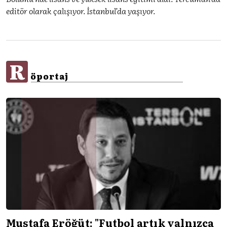
editör olarak çalışıyor. İstanbul’da yaşıyor.
R
öportaj
Mustafa Eröğüt: "Futbol artık yalnızca