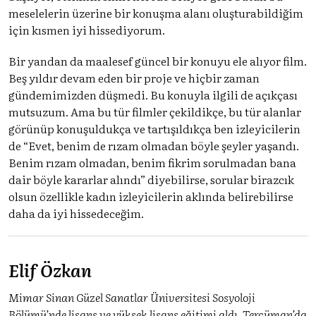
meselelerin üzerine bir konuşma alanı oluşturabildiğim
için kısmen iyi hissediyorum.
Bir yandan da maalesef güncel bir konuyu ele alıyor film.
Beş yıldır devam eden bir proje ve hiçbir zaman
gündemimizden düşmedi. Bu konuyla ilgili de açıkçası
mutsuzum. Ama bu tür filmler çekildikçe, bu tür alanlar
görünüp konuşuldukça ve tartışıldıkça ben izleyicilerin
de “Evet, benim de rızam olmadan böyle şeyler yaşandı.
Benim rızam olmadan, benim fikrim sorulmadan bana
dair böyle kararlar alındı” diyebilirse, sorular birazcık
olsun özellikle kadın izleyicilerin aklında belirebilirse
daha da iyi hissedeceğim.
Elif Özkan
Mimar Sinan Güzel Sanatlar Üniversitesi Sosyoloji
Bölümü’nde lisans ve yüksek lisans eğitimi aldı. Tercüman’da