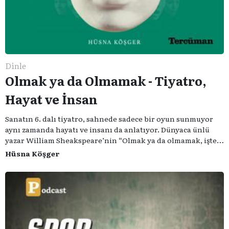
Dinle
Olmak ya da Olmamak - Tiyatro,
Hayat ve İnsan
Sanatın 6. dalı tiyatro, sahnede sadece bir oyun sunmuyor
aynı zamanda hayatı ve insanı da anlatıyor. Dünyaca ünlü
yazar William Sheakspeare’nin “Olmak ya da olmamak, işte
bütün mesele bu” sözünden ilham aldığımız podcast
Hüsna Köşger
serimizde; tiyatroyu, alanının uzman isimleriyle
konuşuyoruz..