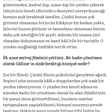
göstermeden, kadraj dışı, uzam dışı bir yerden çekerek
izleyicinin kendi zihninde o deneyimi nereye koyacağı
kısmını açık bırakmak istedim. Çünkü bunun çok
görünür olmasının birincisi hikâyeye bir katkısı yoktu,
ikincisi bunun görünür ve tanımlanır olmaması benim
daha çok istediğim bir şeydi. Aslında bir insana izni
olmadan dokunmanın en basit hâli bile bir tacizdir. O
yüzden muğlaklığı özellikle tercih ettim.
İlk uzun metraj filminizi çektiniz. Bir kadın yönetmen
olarak Gülizar'ın sizde bıraktığı hissiyat nedir?
Zor bir filmdi. Çünkü filmin psikolojisi gerçekten ağırdı.
Beşinci yılın sonunda hâlâ o duygulardan çok uzak bir
yerden izlemiyorum. O yüzden ben kendi adıma en
azından kadın bir yönetmen olarak bu alan ihlallerinin
bir parça olsun görünebilmesi, bunların üzerine
tartışmaların yapılabilmesi; bireysel sınırımız nerede
başlıyor, ötekinin sınırı nerede bitiyor gibi bütün bu