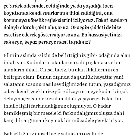
çekirdek ailesinde, evliliğinde ya da yaşadığı taciz
boyutunda kendi sınırlarının ihlal edildiğini, onu
korumaya yönelik reflekslerini izliyoruz. Fakat bunlara
dolaylı olarak şahit oluyoruz. Örneğin şiddeti de bize
estetize ederek göstermiyorsunuz. Bu hassasiyetinizi
sahneye, beyaz perdeye nasıl taşıdınız?
Filmin aslında -sizin de belirttiğiniz gibi- odağında alan
ihlali var. Kadınların alanlarına sahip çıkması ve bu
alanların ihlali. Cinsel taciz, bu alan ihlallerinin en
belirgin olanı. Bunun dışında da günlük hayatta; yani
salatanın sosunu nasıl sevdiğimizden tutun, yaşadığımız
odayı kendi zevkimize göre dizayn etmeye kadar birçok
detayın içerisinde biz alan ihlali yaşıyoruz. Fakat bu
ihlalle ilgili farkındalığımız oluşmuyor. O kadar
kemikleşmiş bir mesele ki farkındalığımız oluşsa dahi
karşı bir argüman koymak bir mücadele gerektiriyor.
Bahsettiğiniz cinsel taciz sahnesini özellikle