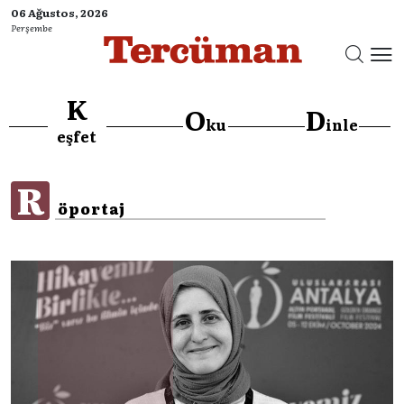
06 Ağustos, 2026
Perşembe
K
O
D
ku
inle
}
eşfet
R
öportaj