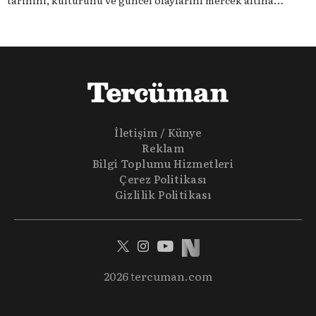
tarihini, kültürünü ve güncel olaylarını mercek altına
alıyoruz. Taktik teknikten ziyade sporun toplumsal
etkilerini masaya yatıyoruz. Eğer siz de sporun sadece spor
olmadığına inananlardansanız "Spor Sohbetleri" tam size
göre.
İletişim / Künye
Reklam
Bilgi Toplumu Hizmetleri
Çerez Politikası
Gizlilik Politikası
2026 tercuman.com