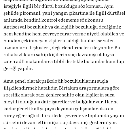
isteğiyle ilgili bir dürtü bozukluğu söz konusu. Aynı
şekilde piromani, yani yangın çıkartma ile ilgili dürtüsel
anlamda kendini kontrol edememe söz konusu.
Antisosyal bozukluk ya da kişilik bozukluğu dediğimiz
hem kendine hem çevreye zarar verme niyeti olabilen ve
bundan çekinmeyen kişilerin aldığı tanılar ise zaten
uzmanların teşhisleri, değerlendirmeleri ile yapılır. Bu
rahatsızlıklara sahip kişilerin suç davranışı olduysa
zaten adli makamlarca tıbbi destekle bu tanılar konulup
gereği yapılır.
Ama genel olarak psikolojik bozukluklarını suçla
ilişkilendirmek hatalıdır. Birtakım araştırmalara göre
spesifik olarak bazı genlere sahip olan kişilerin suça
meyilli olduğuna dair işaretler ve bulgular var. Her ne
kadar genetik altyapıya dayanan çalışmalar olsa da
birey eğer sağlıklı bir ailede, çevrede ve toplumda yaşam
sürecini devam ettirmişse suç davranışı göstermiyor.
Yani genetik olarak bende o gen olsa bile sağlıklı bir