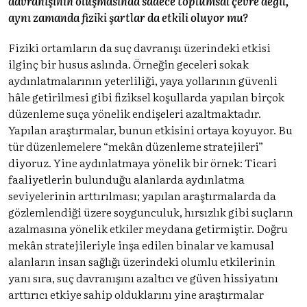
davranışının oluşmasında sadece toplumsal çevre değil,
aynı zamanda fiziki şartlar da etkili oluyor mu?
Fiziki ortamların da suç davranışı üzerindeki etkisi
ilginç bir husus aslında. Örneğin geceleri sokak
aydınlatmalarının yeterliliği, yaya yollarının güvenli
hâle getirilmesi gibi fiziksel koşullarda yapılan birçok
düzenleme suça yönelik endişeleri azaltmaktadır.
Yapılan araştırmalar, bunun etkisini ortaya koyuyor. Bu
tür düzenlemelere “mekân düzenleme stratejileri”
diyoruz. Yine aydınlatmaya yönelik bir örnek: Ticari
faaliyetlerin bulunduğu alanlarda aydınlatma
seviyelerinin arttırılması; yapılan araştırmalarda da
gözlemlendiği üzere soygunculuk, hırsızlık gibi suçların
azalmasına yönelik etkiler meydana getirmiştir. Doğru
mekân stratejileriyle inşa edilen binalar ve kamusal
alanların insan sağlığı üzerindeki olumlu etkilerinin
yanı sıra, suç davranışını azaltıcı ve güven hissiyatını
arttırıcı etkiye sahip olduklarını yine araştırmalar