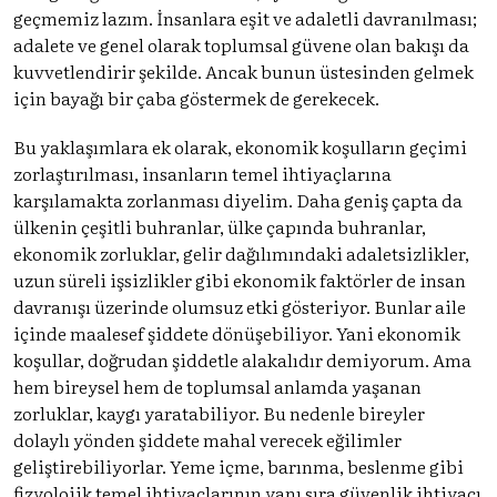
geçmemiz lazım. İnsanlara eşit ve adaletli davranılması;
adalete ve genel olarak toplumsal güvene olan bakışı da
kuvvetlendirir şekilde. Ancak bunun üstesinden gelmek
için bayağı bir çaba göstermek de gerekecek.
Bu yaklaşımlara ek olarak, ekonomik koşulların geçimi
zorlaştırılması, insanların temel ihtiyaçlarına
karşılamakta zorlanması diyelim. Daha geniş çapta da
ülkenin çeşitli buhranlar, ülke çapında buhranlar,
ekonomik zorluklar, gelir dağılımındaki adaletsizlikler,
uzun süreli işsizlikler gibi ekonomik faktörler de insan
davranışı üzerinde olumsuz etki gösteriyor. Bunlar aile
içinde maalesef şiddete dönüşebiliyor. Yani ekonomik
koşullar, doğrudan şiddetle alakalıdır demiyorum. Ama
hem bireysel hem de toplumsal anlamda yaşanan
zorluklar, kaygı yaratabiliyor. Bu nedenle bireyler
dolaylı yönden şiddete mahal verecek eğilimler
geliştirebiliyorlar. Yeme içme, barınma, beslenme gibi
fizyolojik temel ihtiyaçlarının yanı sıra güvenlik ihtiyacı