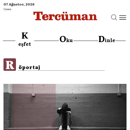
07 Ağustos, 2026
Cuma
K
O
D
ku
inle
}
eşfet
R
öportaj