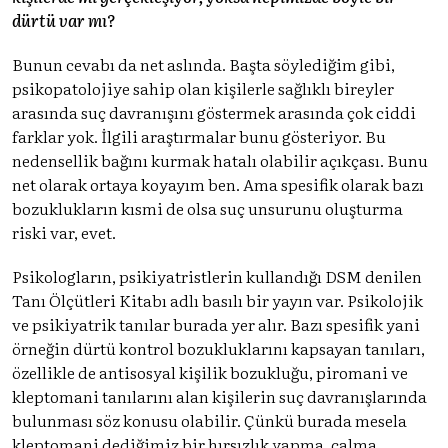
dürtü var mı?
Bunun cevabı da net aslında. Başta söylediğim gibi,
psikopatolojiye sahip olan kişilerle sağlıklı bireyler
arasında suç davranışını göstermek arasında çok ciddi
farklar yok. İlgili araştırmalar bunu gösteriyor. Bu
nedensellik bağını kurmak hatalı olabilir açıkçası. Bunu
net olarak ortaya koyayım ben. Ama spesifik olarak bazı
bozuklukların kısmi de olsa suç unsurunu oluşturma
riski var, evet.
Psikologların, psikiyatristlerin kullandığı DSM denilen
Tanı Ölçütleri Kitabı adlı basılı bir yayın var. Psikolojik
ve psikiyatrik tanılar burada yer alır. Bazı spesifik yani
örneğin dürtü kontrol bozukluklarını kapsayan tanıları,
özellikle de antisosyal kişilik bozukluğu, piromani ve
kleptomani tanılarını alan kişilerin suç davranışlarında
bulunması söz konusu olabilir. Çünkü burada mesela
kleptomani dediğimiz bir hırsızlık yapma, çalma