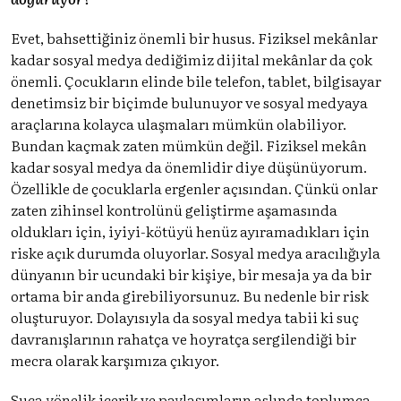
Evet, bahsettiğiniz önemli bir husus. Fiziksel mekânlar
kadar sosyal medya dediğimiz dijital mekânlar da çok
önemli. Çocukların elinde bile telefon, tablet, bilgisayar
denetimsiz bir biçimde bulunuyor ve sosyal medyaya
araçlarına kolayca ulaşmaları mümkün olabiliyor.
Bundan kaçmak zaten mümkün değil. Fiziksel mekân
kadar sosyal medya da önemlidir diye düşünüyorum.
Özellikle de çocuklarla ergenler açısından. Çünkü onlar
zaten zihinsel kontrolünü geliştirme aşamasında
oldukları için, iyiyi-kötüyü henüz ayıramadıkları için
riske açık durumda oluyorlar. Sosyal medya aracılığıyla
dünyanın bir ucundaki bir kişiye, bir mesaja ya da bir
ortama bir anda girebiliyorsunuz. Bu nedenle bir risk
oluşturuyor. Dolayısıyla da sosyal medya tabii ki suç
davranışlarının rahatça ve hoyratça sergilendiği bir
mecra olarak karşımıza çıkıyor.
Suça yönelik içerik ve paylaşımların aslında toplumca