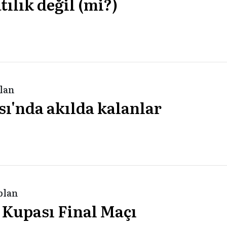
ılık değil (mi?)
plan
ı'nda akılda kalanlar
plan
 Kupası Final Maçı