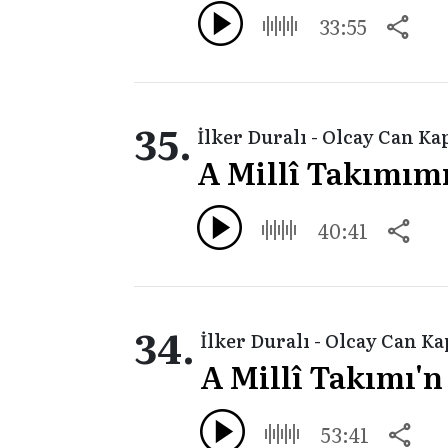
33:55
35.
İlker Duralı - Olcay Can Ka
A Millî Takımımı
40:41
34.
İlker Duralı - Olcay Can K
A Millî Takımı'n
53:41