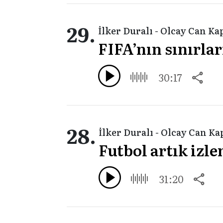
29.
İlker Duralı - Olcay Can Ka
FIFA’nın sınırlar
30:17
28.
İlker Duralı - Olcay Can Ka
Futbol artık izl
31:20