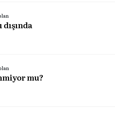
plan
ı dışında
plan
enmiyor mu?