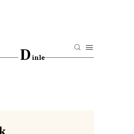
D
inle
ık