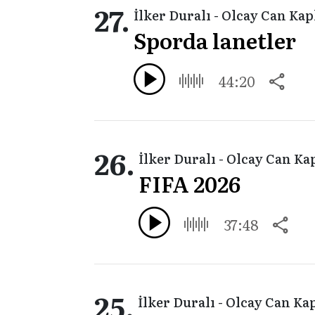
27.
İlker Duralı - Olcay Can Ka
Sporda lanetler
44:20
26.
İlker Duralı - Olcay Can Ka
FIFA 2026
37:48
25.
İlker Duralı - Olcay Can Ka