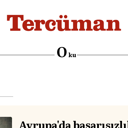
O
ku
Avrupa'da başarısızl