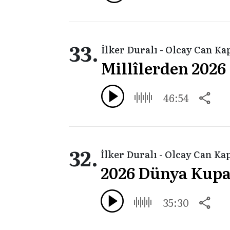
33.
İlker Duralı - Olcay Can Ka
Millîlerden 2026
46:54
32.
İlker Duralı - Olcay Can Ka
2026 Dünya Kupas
35:30