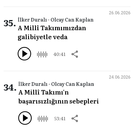
26.06.2026
35.
İlker Duralı - Olcay Can Kaplan
A Millî Takımımızdan
galibiyetle veda
40:41
24.06.2026
34.
İlker Duralı - Olcay Can Kaplan
A Millî Takımı'n
başarısızlığının sebepleri
53:41