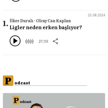
23.08.2024
1.
İlker Duralı - Olcay Can Kaplan
Ligler neden erken başlıyor?
27:39
P
odcast