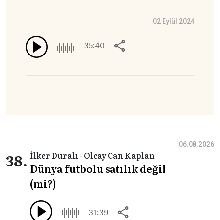
02 Eylül 2024
35:40
06.08.2026
38.
İlker Duralı - Olcay Can Kaplan
Dünya futbolu satılık değil
(mi?)
31:39