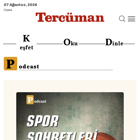
07 Ağustos, 2026
Cuma
K
O
D
ku
inle
eşfet
P
odcast