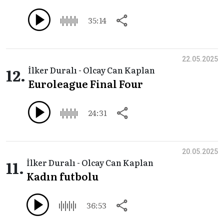
35:14
22.05.2025
12.
İlker Duralı - Olcay Can Kaplan
Euroleague Final Four
24:31
20.05.2025
11.
İlker Duralı - Olcay Can Kaplan
Kadın futbolu
36:53