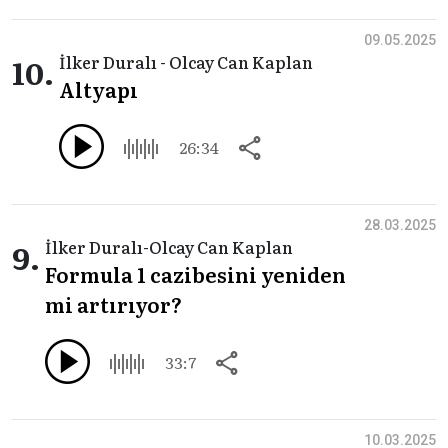
09.05.2025
10.
İlker Duralı - Olcay Can Kaplan
Altyapı
26:34
28.03.2025
9.
İlker Duralı-Olcay Can Kaplan
Formula 1 cazibesini yeniden
mi artırıyor?
33:7
10.03.2025