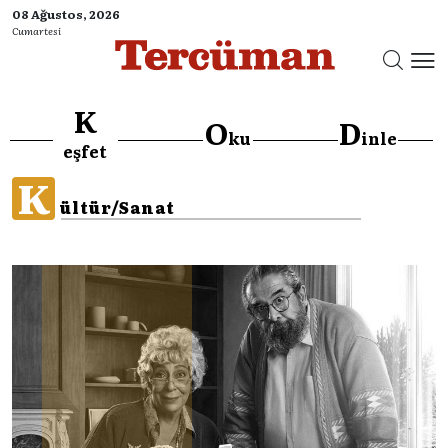
08 Ağustos, 2026
Cumartesi
K
O
D
ku
inle
eşfet
K
ültür/Sanat