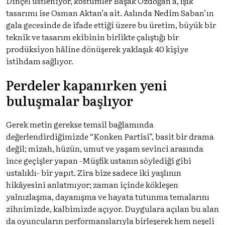
Dinçel üstleniyor, kostümler Başak Özdoğan’a, ışık
tasarımı ise Osman Aktan’a ait. Aslında Nedim Saban’ın
gala gecesinde de ifade ettiği üzere bu üretim, büyük bir
teknik ve tasarım ekibinin birlikte çalıştığı bir
prodüksiyon hâline dönüşerek yaklaşık 40 kişiye
istihdam sağlıyor.
Perdeler kapanırken yeni
buluşmalar başlıyor
Gerek metin gerekse temsil bağlamında
değerlendirdiğimizde “Konken Partisi”, basit bir drama
değil; mizah, hüzün, umut ve yaşam sevinci arasında
ince geçişler yapan -Müşfik ustanın söylediği gibi
ustalıklı- bir yapıt. Zira bize sadece iki yaşlının
hikâyesini anlatmıyor; zaman içinde kökleşen
yalnızlaşma, dayanışma ve hayata tutunma temalarını
zihnimizde, kalbimizde açıyor. Duygulara açılan bu alan
da oyuncuların performanslarıyla birleşerek hem neşeli