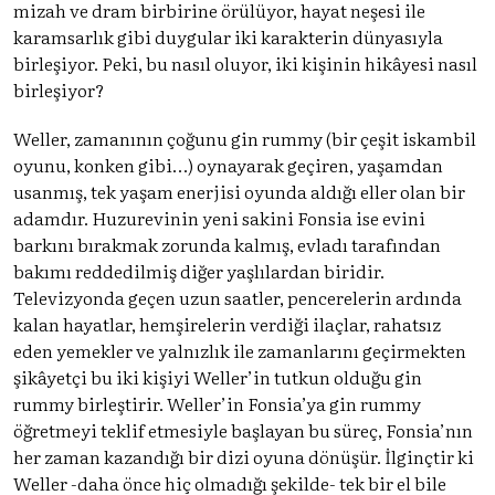
mizah ve dram birbirine örülüyor, hayat neşesi ile
karamsarlık gibi duygular iki karakterin dünyasıyla
birleşiyor. Peki, bu nasıl oluyor, iki kişinin hikâyesi nasıl
birleşiyor?
Weller, zamanının çoğunu gin rummy (bir çeşit iskambil
oyunu, konken gibi…) oynayarak geçiren, yaşamdan
usanmış, tek yaşam enerjisi oyunda aldığı eller olan bir
adamdır. Huzurevinin yeni sakini Fonsia ise evini
barkını bırakmak zorunda kalmış, evladı tarafından
bakımı reddedilmiş diğer yaşlılardan biridir.
Televizyonda geçen uzun saatler, pencerelerin ardında
kalan hayatlar, hemşirelerin verdiği ilaçlar, rahatsız
eden yemekler ve yalnızlık ile zamanlarını geçirmekten
şikâyetçi bu iki kişiyi Weller’in tutkun olduğu gin
rummy birleştirir. Weller’in Fonsia’ya gin rummy
öğretmeyi teklif etmesiyle başlayan bu süreç, Fonsia’nın
her zaman kazandığı bir dizi oyuna dönüşür. İlginçtir ki
Weller -daha önce hiç olmadığı şekilde- tek bir el bile