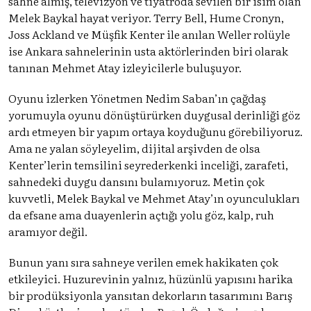
sahne almış, televizyon ve tiyatroda sevilen bir isim olan
Melek Baykal hayat veriyor. Terry Bell, Hume Cronyn,
Joss Ackland ve Müşfik Kenter ile anılan Weller rolüyle
ise Ankara sahnelerinin usta aktörlerinden biri olarak
tanınan Mehmet Atay izleyicilerle buluşuyor.
Oyunu izlerken Yönetmen Nedim Saban’ın çağdaş
yorumuyla oyunu dönüştürürken duygusal derinliği göz
ardı etmeyen bir yapım ortaya koyduğunu görebiliyoruz.
Ama ne yalan söyleyelim, dijital arşivden de olsa
Kenter’lerin temsilini seyrederkenki inceliği, zarafeti,
sahnedeki duygu dansını bulamıyoruz. Metin çok
kuvvetli, Melek Baykal ve Mehmet Atay’ın oyunculukları
da efsane ama duayenlerin açtığı yolu göz, kalp, ruh
aramıyor değil.
Bunun yanı sıra sahneye verilen emek hakikaten çok
etkileyici. Huzurevinin yalnız, hüzünlü yapısını harika
bir prodüksiyonla yansıtan dekorların tasarımını Barış