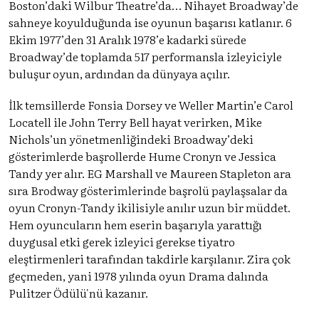
Boston’daki Wilbur Theatre’da… Nihayet Broadway’de
sahneye koyulduğunda ise oyunun başarısı katlanır. 6
Ekim 1977’den 31 Aralık 1978’e kadarki sürede
Broadway’de toplamda 517 performansla izleyiciyle
buluşur oyun, ardından da dünyaya açılır.
İlk temsillerde Fonsia Dorsey ve Weller Martin’e Carol
Locatell ile John Terry Bell hayat verirken, Mike
Nichols’un yönetmenliğindeki Broadway’deki
gösterimlerde başrollerde Hume Cronyn ve Jessica
Tandy yer alır. EG Marshall ve Maureen Stapleton ara
sıra Brodway gösterimlerinde başrolü paylaşsalar da
oyun Cronyn-Tandy ikilisiyle anılır uzun bir müddet.
Hem oyuncuların hem eserin başarıyla yarattığı
duygusal etki gerek izleyici gerekse tiyatro
eleştirmenleri tarafından takdirle karşılanır. Zira çok
geçmeden, yani 1978 yılında oyun Drama dalında
Pulitzer Ödülü'nü kazanır.