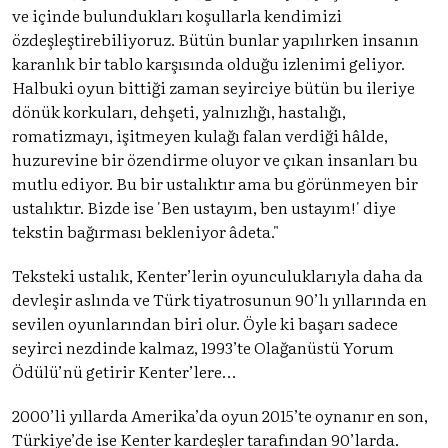
ve içinde bulundukları koşullarla kendimizi
özdeşleştirebiliyoruz. Bütün bunlar yapılırken insanın
karanlık bir tablo karşısında olduğu izlenimi geliyor.
Halbuki oyun bittiği zaman seyirciye bütün bu ileriye
dönük korkuları, dehşeti, yalnızlığı, hastalığı,
romatizmayı, işitmeyen kulağı falan verdiği hâlde,
huzurevine bir özendirme oluyor ve çıkan insanları bu
mutlu ediyor. Bu bir ustalıktır ama bu görünmeyen bir
ustalıktır. Bizde ise 'Ben ustayım, ben ustayım!' diye
tekstin bağırması bekleniyor âdeta."
Teksteki ustalık, Kenter’lerin oyunculuklarıyla daha da
devleşir aslında ve Türk tiyatrosunun 90’lı yıllarında en
sevilen oyunlarından biri olur. Öyle ki başarı sadece
seyirci nezdinde kalmaz, 1993’te Olağanüstü Yorum
Ödülü’nü getirir Kenter’lere…
2000’li yıllarda Amerika’da oyun 2015’te oynanır en son,
Türkiye’de ise Kenter kardeşler tarafından 90’larda.