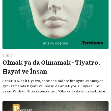
Dinle
Olmak ya da Olmamak - Tiyatro,
Hayat ve İnsan
Sanatın 6. dalı tiyatro, sahnede sadece bir oyun sunmuyor
aynı zamanda hayatı ve insanı da anlatıyor. Dünyaca ünlü
yazar William Sheakspeare’nin “Olmak ya da olmamak, işte
bütün mesele bu” sözünden ilham aldığımız podcast
serimizde; tiyatroyu, alanının uzman isimleriyle
konuşuyoruz..