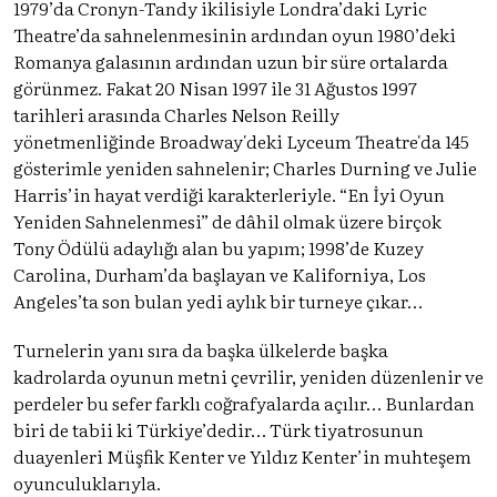
1979’da Cronyn-Tandy ikilisiyle Londra’daki Lyric
Theatre’da sahnelenmesinin ardından oyun 1980’deki
Romanya galasının ardından uzun bir süre ortalarda
görünmez. Fakat 20 Nisan 1997 ile 31 Ağustos 1997
tarihleri ​​arasında Charles Nelson Reilly
yönetmenliğinde Broadway'deki Lyceum Theatre'da 145
gösterimle yeniden sahnelenir; Charles Durning ve Julie
Harris’in hayat verdiği karakterleriyle. “En İyi Oyun
Yeniden Sahnelenmesi” de dâhil olmak üzere birçok
Tony Ödülü adaylığı alan bu yapım; 1998’de Kuzey
Carolina, Durham’da başlayan ve Kaliforniya, Los
Angeles’ta son bulan yedi aylık bir turneye çıkar…
Turnelerin yanı sıra da başka ülkelerde başka
kadrolarda oyunun metni çevrilir, yeniden düzenlenir ve
perdeler bu sefer farklı coğrafyalarda açılır… Bunlardan
biri de tabii ki Türkiye’dedir… Türk tiyatrosunun
duayenleri Müşfik Kenter ve Yıldız Kenter’in muhteşem
oyunculuklarıyla.