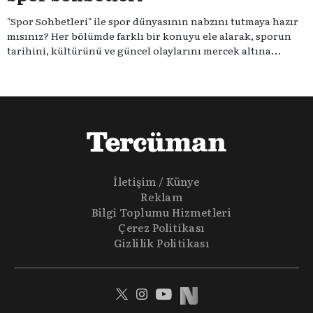
"Spor Sohbetleri" ile spor dünyasının nabzını tutmaya hazır
mısınız? Her bölümde farklı bir konuyu ele alarak, sporun
tarihini, kültürünü ve güncel olaylarını mercek altına
alıyoruz. Taktik teknikten ziyade sporun toplumsal
etkilerini masaya yatıyoruz. Eğer siz de sporun sadece spor
olmadığına inananlardansanız "Spor Sohbetleri" tam size
göre.
İletişim / Künye
Reklam
Bilgi Toplumu Hizmetleri
Çerez Politikası
Gizlilik Politikası