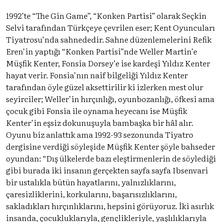
1992’te “The Gin Game”, “Konken Partisi” olarak Seçkin
Selvi tarafından Türkçeye çevrilen eser; Kent Oyuncuları
Tiyatrosu’nda sahnededir. Sahne düzenlemelerini Refik
Eren’in yaptığı “Konken Partisi”nde Weller Martin’e
Müşfik Kenter, Fonsia Dorsey’e ise kardeşi Yıldız Kenter
hayat verir. Fonsia’nın naif bilgeliği Yıldız Kenter
tarafından öyle güzel aksettirilir ki izlerken mest olur
seyirciler; Weller’in hırçınlığı, oyunbozanlığı, öfkesi ama
çocuk gibi Fonsia ile oynama heyecanı ise Müşfik
Kenter’in eşsiz dokunuşuyla bambaşka bir hâl alır.
Oyunu biz anlattık ama 1992-93 sezonunda Tiyatro
dergisine verdiği söyleşide Müşfik Kenter şöyle bahseder
oyundan: “Dış ülkelerde bazı eleştirmenlerin de söylediği
gibi burada iki insanın gerçekten sayfa sayfa Ibsenvari
bir ustalıkla bütün hayatlarını, yalnızlıklarını,
çaresizliklerini, korkularını, başarısızlıklarını,
sakladıkları hırçınlıklarını, hepsini görüyoruz. İki asırlık
insanda, çocukluklarıyla, gençlikleriyle, yaşlılıklarıyla