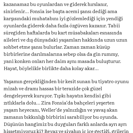
kazanamaz bu oyunlardan ve giderek hırslanır,
sinirlenir… Fonsia ise başta acemi şansı dediği ama
karşısındaki muhatabını iyi gözlemlediği için yendiği
oyunlarda giderek daha fazla özgüven kazanır. Tabii
süregiden haftalarda bu kart müsabakaları esnasında
aileleri ve dış dünyadaki yaşamları hakkında uzun uzun
sohbet etme şansı bulurlar. Zaman zaman küsüp
birbirlerine darılmalarına sebep olsa da gin rummy,
yani konken onları her daim aynı masada buluşturur.
Hayat, böylelikle birlikte daha kolay akar…
Yaşamın gerçekliğinden bir kesit sunan bu tiyatro oyunu
mizah ve dramı hassas bir terazide çok güzel
dengeleyerek kuruyor. Tıpkı hayatın kendisi gibi
zıtlıklarla dolu… Zira Fonsia’da bahçeleri yeşerten
yaşam heyecanı, Weller’de yalnızlığın ve yavaş akan
zamanın bıkkınlığı birbirini sarabiliyor bu oyunda.
Düşünün hangimiz bu duyguları farklı anlarda ayrı ayrı
hissetmiyoruz ki? Beyaz ve siyahın iç içe geçtiği, grilerin