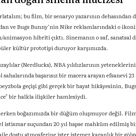
rlatalım; bu film, bir senaryo yazarının dehasından 
n ve Bugs Bunny’nin Nike reklamlarındaki o ikonik i
n/animasyon hibriti çıktı. Sinemanın o saf, sanatsal 
püler kültür prototipi duruyor karşımızda.
zaylılar (Nerdlucks), NBA yıldızlarının yeteneklerin
l sahalarında başarısız bir macera arayan efsanevi 
eyzbola geçişi gibi gerçek bir hayat hikâyesinin, Bu
e" bir halkla ilişkiler hamlesiydi.
izlerken boğazımızda bir düğüm oluşmuyor değil. Fil
nsel istismar suçundan 20 yıl hapse mahkûm edilmiş bi
ile dostu atmosferine ister istemez karanlık bir gölg