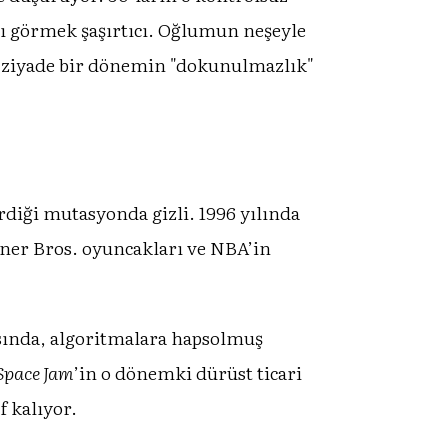
ını görmek şaşırtıcı. Oğlumun neşeyle
n ziyade bir dönemin "dokunulmazlık"
rdiği mutasyonda gizli. 1996 yılında
arner Bros. oyuncakları ve NBA’in
sında, algoritmalara hapsolmuş
Space Jam
’in o dönemki dürüst ticari
f kalıyor.