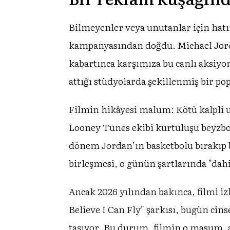
Bilmeyenler veya unutanlar için hatı
kampanyasından doğdu. Michael Jorda
kabartınca karşımıza bu canlı aksiyo
attığı stüdyolarda şekillenmiş bir po
Filmin hikâyesi malum: Kötü kalpli u
Looney Tunes ekibi kurtuluşu beyzbo
dönem Jordan’ın basketbolu bırakıp b
birleşmesi, o günün şartlarında "dahic
Ancak 2026 yılından bakınca, filmi 
Believe I Can Fly" şarkısı, bugün ci
taşıyor. Bu durum, filmin o masum, a