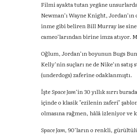
Filmi ayakta tutan yegâne unsurlard
Newman’ı Wayne Knight, Jordan’ın o 
inme gibi beliren Bill Murray ise si
cameo’larından birine imza atıyor. M
Oğlum, Jordan’ın boyunun Bugs Bunny
Kelly’nin suçları ne de Nike’ın satış
(underdogs) zaferine odaklanmıştı.
İşte
Space Jam
’in 30 yıllık sırrı bura
içinde o klasik "ezilenin zaferi" şab
olmasına rağmen, hâlâ izleniyor ve 
Space Jam
, 90’ların o renkli, gürült