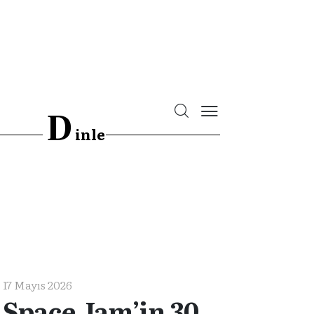
D
inle
17 Mayıs 2026
Space Jam’in 30