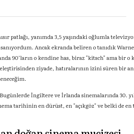
ısır patlağı, yanımda 3,5 yaşındaki oğlumla televi
zi sanıyordum. Ancak ekranda beliren o tanıdık Warne
r anda 90’ların o kendine has, biraz "kitsch" ama bir 
 eleştirisinden ziyade, hatıralarının izini süren bir 
sleneceğim.
a! Bugünlerde İngiltere ve İrlanda sinemalarında 30. 
nema tarihinin en dürüst, en "açıkgöz" ve belki de e
dan doğan sinema mucizesi