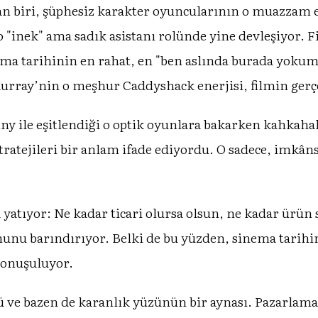
an biri, şüphesiz karakter oyuncularının o muazzam e
"inek" ama sadık asistanı rolünde yine devleşiyor. F
nema tarihinin en rahat, en "ben aslında burada yok
urray’nin o meşhur Caddyshack enerjisi, filmin gerç
 ile eşitlendiği o optik oyunlara bakarken kahkahal
 stratejileri bir anlam ifade ediyordu. O sadece, imkân
da yatıyor: Ne kadar ticari olursa olsun, ne kadar ürü
lonunu barındırıyor. Belki de bu yüzden, sinema tarihi
konuşuluyor.
ülü ve bazen de karanlık yüzünün bir aynası. Pazarlam