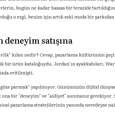
erlerin, bugün ne kadar hassas bir terazide tartıldığ
duğu o ezgi, benim için artık eski moda bir şarkıda
n deneyim satışına
ivlik" kılan nedir? Cevap, pazarlama kültürünün geçi
atlik bir ürün kataloğuydu. Jordan’ın ayakkabıları, W
ada eritilmişti.
 "göze parmak" yapılmıyor. Günümüzün dijital dünya
r; ona bir "deneyim" ve "aidiyet" sunmanız gerekiyor.
 sinsi pazarlama stratejilerinin yanında neredeyse nai