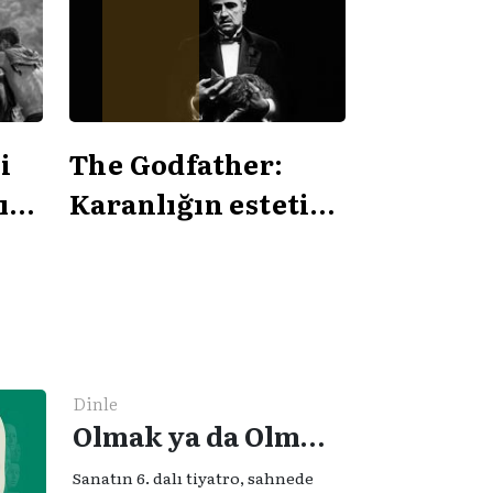
i
The Godfather:
ın
Karanlığın estetiği
sı
ve gücün mimarisi
Dinle
Olmak ya da Olmamak - Tiyatro, Hayat ve İnsan
Sanatın 6. dalı tiyatro, sahnede