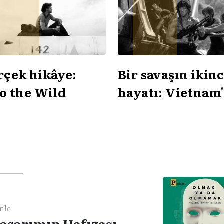
rçek hikâye:
Bir savaşın ikinc
to the Wild
hayatı: Vietnam'
sinemadaki inşa
nle
asarımın Hafızası