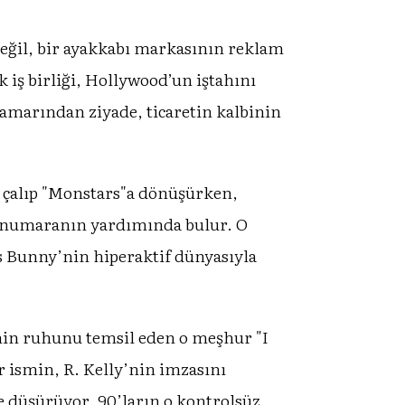
değil, bir ayakkabı markasının reklam
ş birliği, Hollywood’un iştahını
damarından ziyade, ticaretin kalbinin
i çalıp "Monstars"a dönüşürken,
23 numaranın yardımında bulur. O
gs Bunny’nin hiperaktif dünyasıyla
min ruhunu temsil eden o meşhur "I
r ismin, R. Kelly’nin imzasını
e düşürüyor. 90’ların o kontrolsüz