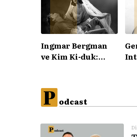
Ingmar Bergman
Ge
ve Kim Ki-duk:
In
Pieta imgesi
P
odcast
Di
T