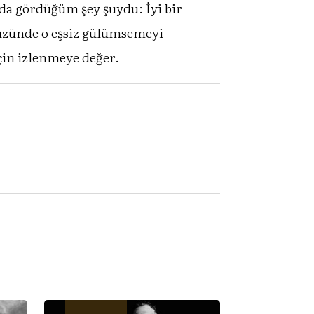
nda gördüğüm şey şuydu: İyi bir
 yüzünde o eşsiz gülümsemeyi
çin izlenmeye değer.