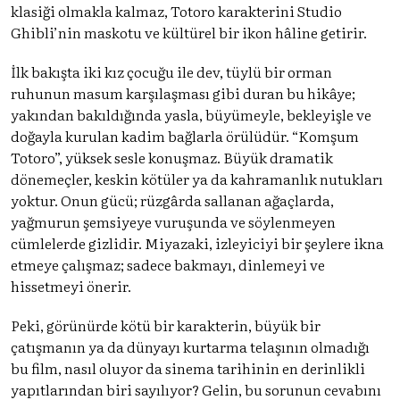
klasiği olmakla kalmaz, Totoro karakterini Studio
Ghibli’nin maskotu ve kültürel bir ikon hâline getirir.
İlk bakışta iki kız çocuğu ile dev, tüylü bir orman
ruhunun masum karşılaşması gibi duran bu hikâye;
yakından bakıldığında yasla, büyümeyle, bekleyişle ve
doğayla kurulan kadim bağlarla örülüdür. “Komşum
Totoro”, yüksek sesle konuşmaz. Büyük dramatik
dönemeçler, keskin kötüler ya da kahramanlık nutukları
yoktur. Onun gücü; rüzgârda sallanan ağaçlarda,
yağmurun şemsiyeye vuruşunda ve söylenmeyen
cümlelerde gizlidir. Miyazaki, izleyiciyi bir şeylere ikna
etmeye çalışmaz; sadece bakmayı, dinlemeyi ve
hissetmeyi önerir.
Peki, görünürde kötü bir karakterin, büyük bir
çatışmanın ya da dünyayı kurtarma telaşının olmadığı
bu film, nasıl oluyor da sinema tarihinin en derinlikli
yapıtlarından biri sayılıyor? Gelin, bu sorunun cevabını