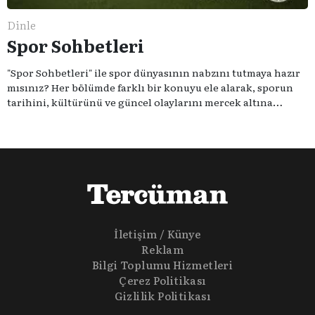
Dinle
Spor Sohbetleri
"Spor Sohbetleri" ile spor dünyasının nabzını tutmaya hazır
mısınız? Her bölümde farklı bir konuyu ele alarak, sporun
tarihini, kültürünü ve güncel olaylarını mercek altına
alıyoruz. Taktik teknikten ziyade sporun toplumsal
etkilerini masaya yatıyoruz. Eğer siz de sporun sadece spor
olmadığına inananlardansanız "Spor Sohbetleri" tam size
göre.
İletişim / Künye
Reklam
Bilgi Toplumu Hizmetleri
Çerez Politikası
Gizlilik Politikası