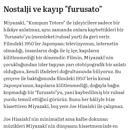
Nostalji ve kayıp "furusato"
Miyazaki, “Komşum Totoro” ile izleyicilere sadece bir
hikâye anlatmaz, aynı zamanda onlara kaybettikleri bir
"furusato"yu (memleket/ruhsal yurt) da geri verir.
Filmdeki 1950'ler Japonyası; televizyonun, internetin
olmadığı, insanların doğa ile iç içe, kapıların
kilitlenmediği bir dönemdir. Filmin, Miyazaki’nin
çocukluğundan izler taşıyan yarı otobiyografik bir anlatı
olduğunu, kendi ifadeleri doğrultusunda biliyoruz. Bu
çerçeve ile baktığımızda filmdeki 1950’lerin kırsal
Japonya’sının; kapıların kilitlenmediği, doğayla bağın
kopmadığı bir “furusato”yu, yani kaybedilmiş bir ruhsal
yurdu temsil ettiğini görürüz. Bunu her hâliyle bize
hissettiren Miyazaki, boş yere Joe Hisaishi ile çalışmaz.
Joe Hisaishi’nin minimalist ama kalbe dokunan
müzikleri Miyazaki’nin dünyasını hissetmemizde en