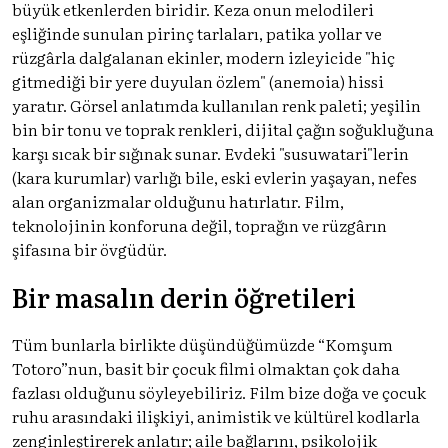
büyük etkenlerden biridir. Keza onun melodileri
eşliğinde sunulan pirinç tarlaları, patika yollar ve
rüzgârla dalgalanan ekinler, modern izleyicide "hiç
gitmediği bir yere duyulan özlem" (anemoia) hissi
yaratır. Görsel anlatımda kullanılan renk paleti; yeşilin
bin bir tonu ve toprak renkleri, dijital çağın soğukluğuna
karşı sıcak bir sığınak sunar. Evdeki "susuwatari"lerin
(kara kurumlar) varlığı bile, eski evlerin yaşayan, nefes
alan organizmalar olduğunu hatırlatır. Film,
teknolojinin konforuna değil, toprağın ve rüzgârın
şifasına bir övgüdür.
Bir masalın derin öğretileri
Tüm bunlarla birlikte düşündüğümüzde “Komşum
Totoro”nun, basit bir çocuk filmi olmaktan çok daha
fazlası olduğunu söyleyebiliriz. Film bize doğa ve çocuk
ruhu arasındaki ilişkiyi, animistik ve kültürel kodlarla
zenginleştirerek anlatır; aile bağlarını, psikolojik