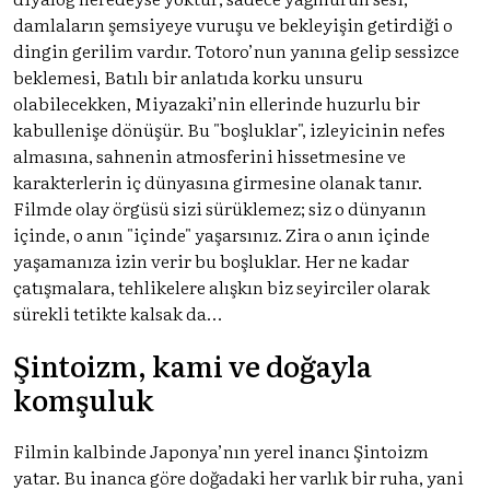
damlaların şemsiyeye vuruşu ve bekleyişin getirdiği o
dingin gerilim vardır. Totoro’nun yanına gelip sessizce
beklemesi, Batılı bir anlatıda korku unsuru
olabilecekken, Miyazaki’nin ellerinde huzurlu bir
kabullenişe dönüşür. Bu "boşluklar", izleyicinin nefes
almasına, sahnenin atmosferini hissetmesine ve
karakterlerin iç dünyasına girmesine olanak tanır.
Filmde olay örgüsü sizi sürüklemez; siz o dünyanın
içinde, o anın "içinde" yaşarsınız. Zira o anın içinde
yaşamanıza izin verir bu boşluklar. Her ne kadar
çatışmalara, tehlikelere alışkın biz seyirciler olarak
sürekli tetikte kalsak da…
Şintoizm, kami ve doğayla
komşuluk
Filmin kalbinde Japonya’nın yerel inancı Şintoizm
yatar. Bu inanca göre doğadaki her varlık bir ruha, yani