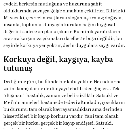
evdeki herkesin mutluğuna ve huzuruna şahit
olduklarında yavaşça gölge olmaktan çekilirler. Biliriz ki
Miyazaki, çevreci mesajlarını sloganlaştırmaz; doğayla,
insanla, toplumla, dünyayla kurulan bağın duygusal
değerini sadece ön plana çıkarır. Bu minik yaratıkların
ara sıra karşımıza çıkmaları da elbette boşa değildir; bu
seyirde korkuya yer yoktur, derin duygulara saygı vardır.
Korkuya değil, kaygıya, kayba
tutunuş
Dediğimiz gibi, bu filmde bir kötü yoktur. Ne cadılar ne
zalim komşular ne de dünyayı tehdit eden güçler… Tek
“düşman”; hastalık, zaman ve belirsizliktir. Satsuki ve
Mei’nin anneleri hastanede tedavi altındadır; çocukların
bu durumu tam olarak kavrayamadıkları ama derinden
hissettikleri bir kayıp korkusu vardır. Yani tam olarak,
gerçek bir korku, gerçek bir kayıp endişesi. Satsuki,