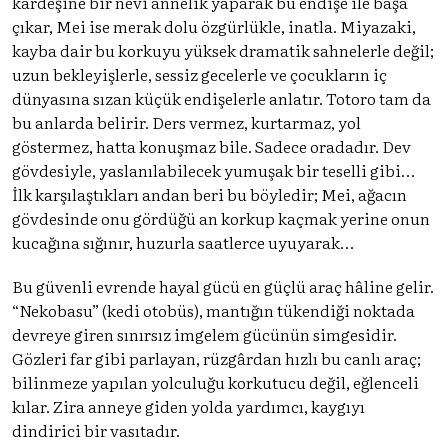
kardeşine bir nevi annelik yaparak bu endişe ile başa
çıkar, Mei ise merak dolu özgürlükle, inatla. Miyazaki,
kayba dair bu korkuyu yüksek dramatik sahnelerle değil;
uzun bekleyişlerle, sessiz gecelerle ve çocukların iç
dünyasına sızan küçük endişelerle anlatır. Totoro tam da
bu anlarda belirir. Ders vermez, kurtarmaz, yol
göstermez, hatta konuşmaz bile. Sadece oradadır. Dev
gövdesiyle, yaslanılabilecek yumuşak bir teselli gibi…
İlk karşılaştıkları andan beri bu böyledir; Mei, ağacın
gövdesinde onu gördüğü an korkup kaçmak yerine onun
kucağına sığınır, huzurla saatlerce uyuyarak…
Bu güvenli evrende hayal gücü en güçlü araç hâline gelir.
“Nekobasu” (kedi otobüs), mantığın tükendiği noktada
devreye giren sınırsız imgelem gücünün simgesidir.
Gözleri far gibi parlayan, rüzgârdan hızlı bu canlı araç;
bilinmeze yapılan yolculuğu korkutucu değil, eğlenceli
kılar. Zira anneye giden yolda yardımcı, kaygıyı
dindirici bir vasıtadır.