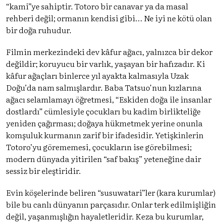
“kami”ye sahiptir. Totoro bir canavar ya da masal
rehberi değil; ormanın kendisi gibi… Ne iyi ne kötü olan
bir doğa ruhudur.
Filmin merkezindeki dev kâfur ağacı, yalnızca bir dekor
değildir; koruyucu bir varlık, yaşayan bir hafızadır. Ki
kâfur ağaçları binlerce yıl ayakta kalmasıyla Uzak
Doğu’da nam salmışlardır. Baba Tatsuo’nun kızlarına
ağacı selamlamayı öğretmesi, “Eskiden doğa ile insanlar
dostlardı” cümlesiyle çocukları bu kadim birlikteliğe
yeniden çağırması; doğaya hükmetmek yerine onunla
komşuluk kurmanın zarif bir ifadesidir. Yetişkinlerin
Totoro’yu görememesi, çocukların ise görebilmesi;
modern dünyada yitirilen “saf bakış” yeteneğine dair
sessiz bir eleştiridir.
Evin köşelerinde beliren “susuwatari”ler (kara kurumlar)
bile bu canlı dünyanın parçasıdır. Onlar terk edilmişliğin
değil, yaşanmışlığın hayaletleridir. Keza bu kurumlar,