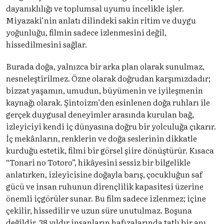
dayanıklılığı ve toplumsal uyumu incelikle işler.
Miyazaki’nin anlatı dilindeki sakin ritim ve duygu
yoğunluğu, filmin sadece izlenmesini değil,
hissedilmesini sağlar.
Burada doğa, yalnızca bir arka plan olarak sunulmaz,
nesneleştirilmez. Özne olarak doğrudan karşımızdadır;
bizzat yaşamın, umudun, büyümenin ve iyileşmenin
kaynağı olarak. Şintoizm’den esinlenen doğa ruhları ile
gerçek duygusal deneyimler arasında kurulan bağ,
izleyiciyi kendi iç dünyasına doğru bir yolculuğa çıkarır.
İç mekânların, renklerin ve doğa seslerinin dikkatle
kurduğu estetik, filmi bir görsel şiire dönüştürür. Kısaca
“Tonari no Totoro”, hikâyesini sessiz bir bilgelikle
anlatırken, izleyicisine doğayla barış, çocukluğun saf
gücü ve insan ruhunun dirençlilik kapasitesi üzerine
önemli içgörüler sunar. Bu film sadece izlenmez; içine
çekilir, hissedilir ve uzun süre unutulmaz. Boşuna
değildir, 38 yıldır insanların hafızalarında tatlı bir anı