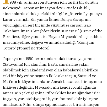
988 yılı, animasyon dünyası için tarihi bir dönüm
noktasıydı. Japon animasyon devi Studio Ghibli,
sinemalarda oldukça riskli bir "çifte gösterim" yapmaya
karar vermişti. Bir yanda İkinci Dünya Savaşı’nın
yıkıcılığını en sert biçimde yüzümüze çarpan Isao
Takahata imzalı “Ateşböceklerinin Mezarı” (Grave of the
Fireflies), diğer yanda ise Hayao Miyazaki’nin çocukluk
masumiyetine, doğaya ve umuda adadığı “Komşum
Totoro” (Tonari no Totoro).
Japonya’nın 1950’lerin sonlarındaki kırsal yaşamını
(Satoyama) fon alan film, hasta annelerine yakın
olabilmek için akademisyen olan babalarıyla birlikte
eski bir köy evine taşınan iki kız kardeşin, Satsuki ve
Mei’nin hikâyesini anlatır. Ancak bu sadece bir taşınma
hikâyesi değildir; Miyazaki’nin kendi çocukluğunda
annesinin çektiği spinal tüberküloz hastalığından izler
taşıyan, yarı otobiyografik, yarı fantastik bir iyileşme
anlatısıdır. Film, dünya çapında sadece bir animasyon