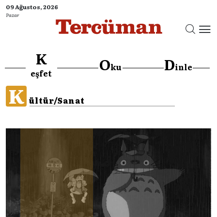
09 Ağustos, 2026
Pazar
K
O
D
ku
inle
eşfet
K
ültür/Sanat