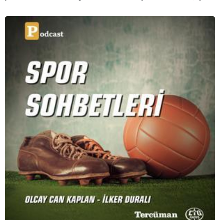
bütün mesele bu” sözünden ilham aldığımız podcast
serimizde; tiyatroyu, alanının uzman isimleriyle
konuşuyoruz..