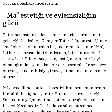
dört ana başlıkta inceleyelim.
"Ma" estetiği ve eylemsizliğin
gücü
Batı sinemasının neden–sonuç zincirine dayalı anlatı
geleneğinin aksine, “Komşum Totoro” Japon estetiğinde
“ma” olarak adlandırılan boşlukları merkeze alır. “Ma”,
iki hareket arasındaki duraksama, iki ses arasındaki
sessizliktir. Filmde sıkça karşılaştığımız, hiçbir “şeyin”
olmadığı anlar -yani akan bir dere, esen rüzgâr, sessizce
oturan çocuklar- hikâyeyi yavaşlatmaz; aksine ona nefes
aldırır.
Miyazaki filmde bu kasıtlı sessizlik anlarını muntazam
bir bütünlük içinde yaratır. Bunun en çarpıcı örneği,
Satsuki’nin yağmur altında, otobüs durağında babasını
beklediği sahnedir. Dakikalarca süren bu sahnede
diyalog neredeyse yoktur; sadece yağmurun sesi,