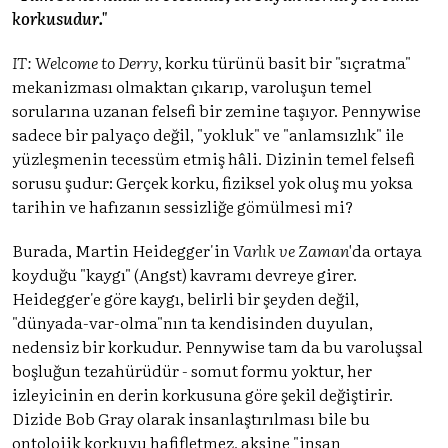
korkusudur."
IT: Welcome to Derry
, korku türünü basit bir "sıçratma"
mekanizması olmaktan çıkarıp, varoluşun temel
sorularına uzanan felsefi bir zemine taşıyor. Pennywise
sadece bir palyaço değil, "yokluk" ve "anlamsızlık" ile
yüzleşmenin tecessüm etmiş hâli. Dizinin temel felsefi
sorusu şudur: Gerçek korku, fiziksel yok oluş mu yoksa
tarihin ve hafızanın sessizliğe gömülmesi mi?
Burada, Martin Heidegger'in
Varlık ve Zaman'
da ortaya
koyduğu "kaygı" (Angst) kavramı devreye girer.
Heidegger'e göre kaygı, belirli bir şeyden değil,
"dünyada-var-olma"nın ta kendisinden duyulan,
nedensiz bir korkudur. Pennywise tam da bu varoluşsal
boşluğun tezahürüdür - somut formu yoktur, her
izleyicinin en derin korkusuna göre şekil değiştirir.
Dizide Bob Gray olarak insanlaştırılması bile bu
ontolojik korkuyu hafifletmez, aksine "insan