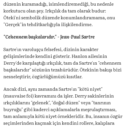
düzenin kuramadığı, isimlendiremediği, bu nedenle
korkutucu olan şey. Irkçılık da tam olarak budur:
Öteki'ni sembolik düzende konumlandıramama, onu
"Gerçek"in tehditkarlığıyla ilişkilendirme.
"Cehennem başkalarıdır." - Jean-Paul Sartre
Sartre'ın varoluşçu felsefesi, dizinin karakter
gelişimlerinde kendini gösterir. Hanlon ailesinin
Derry'de karşılaştığı ırkçılık, tam da Sartre'ın "cehennem
başkalarıdır" sözünün tezahürüdür. Ötekinin bakışı bizi
nesneleştirir, özgürlüğümüzü kısıtlar.
Ancak dizi, aynı zamanda Sartre'ın "kötü niyet"
(mauvaise foi) kavramını da işler. Derry sakinlerinin
ırkçılıklarını "gelenek", "doğal düzen" veya "tanrının
buyruğu" gibi kaderci açıklamalarla meşrulaştırması,
tam anlamıyla kötü niyet örnekleridir. Bu, insanın özgür
seçimlerinden kaçmak için kendini rollere, kalıplara