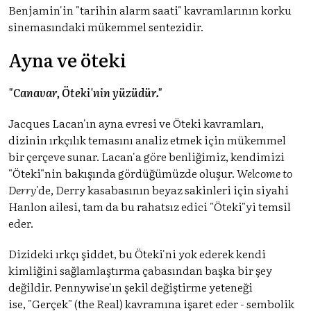
Benjamin'in "tarihin alarm saati" kavramlarının korku
sinemasındaki mükemmel sentezidir.
Ayna ve öteki
"Canavar, Öteki'nin yüzüdür."
Jacques Lacan'ın ayna evresi ve Öteki kavramları,
dizinin ırkçılık temasını analiz etmek için mükemmel
bir çerçeve sunar. Lacan'a göre benliğimiz, kendimizi
"Öteki"nin bakışında gördüğümüzde oluşur.
Welcome to
Derry
'de, Derry kasabasının beyaz sakinleri için siyahi
Hanlon ailesi, tam da bu rahatsız edici "Öteki"yi temsil
eder.
Dizideki ırkçı şiddet, bu Öteki'ni yok ederek kendi
kimliğini sağlamlaştırma çabasından başka bir şey
değildir. Pennywise'ın şekil değiştirme yeteneği
ise, "Gerçek" (the Real) kavramına işaret eder - sembolik