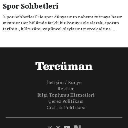
Spor Sohbetleri
"Spor Sohbetleri" ile spor dünyasının nabzını tutmaya hazır
mısınız? Her bölümde farklı bir konuyu ele alarak, sporun
tarihini, kültürünü ve güncel olaylarını mercek altına
alıyoruz. Taktik teknikten ziyade sporun toplumsal
etkilerini masaya yatıyoruz. Eğer siz de sporun sadece spor
olmadığına inananlardansanız "Spor Sohbetleri" tam size
göre.
İletişim / Künye
Reklam
Bilgi Toplumu Hizmetleri
Çerez Politikası
Gizlilik Politikası