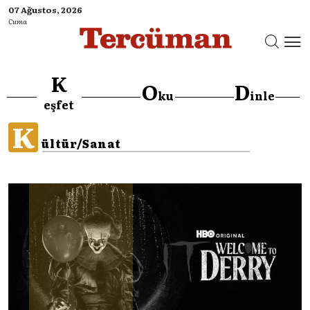
07 Ağustos, 2026
Cuma
K
O
D
ku
inle
eşfet
K
ültür/Sanat