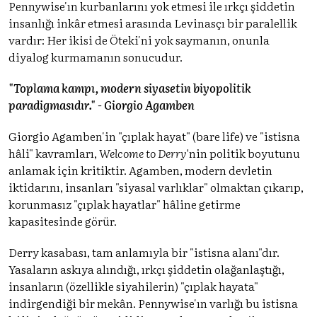
Pennywise'ın kurbanlarını yok etmesi ile ırkçı şiddetin
insanlığı inkâr etmesi arasında Levinasçı bir paralellik
vardır: Her ikisi de Öteki'ni yok saymanın, onunla
diyalog kurmamanın sonucudur.
"Toplama kampı, modern siyasetin biyopolitik
paradigmasıdır." - Giorgio Agamben
Giorgio Agamben'in "çıplak hayat" (bare life) ve "istisna
hâli" kavramları,
Welcome to Derry'
nin politik boyutunu
anlamak için kritiktir. Agamben, modern devletin
iktidarını, insanları "siyasal varlıklar" olmaktan çıkarıp,
korunmasız "çıplak hayatlar" hâline getirme
kapasitesinde görür.
Derry kasabası, tam anlamıyla bir "istisna alanı"dır.
Yasaların askıya alındığı, ırkçı şiddetin olağanlaştığı,
insanların (özellikle siyahilerin) "çıplak hayata"
indirgendiği bir mekân. Pennywise'ın varlığı bu istisna