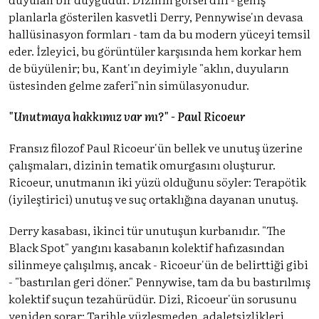
planlarla gösterilen kasvetli Derry, Pennywise'ın devasa
hallüsinasyon formları - tam da bu modern yüceyi temsil
eder. İzleyici, bu görüntüler karşısında hem korkar hem
de büyülenir; bu, Kant'ın deyimiyle "aklın, duyuların
üstesinden gelme zaferi"nin simülasyonudur.
"Unutmaya hakkımız var mı?" - Paul Ricoeur
Fransız filozof Paul Ricoeur'ün bellek ve unutuş üzerine
çalışmaları, dizinin tematik omurgasını oluşturur.
Ricoeur, unutmanın iki yüzü olduğunu söyler: Terapötik
(iyileştirici) unutuş ve suç ortaklığına dayanan unutuş.
Derry kasabası, ikinci tür unutuşun kurbanıdır. "The
Black Spot" yangını kasabanın kolektif hafızasından
silinmeye çalışılmış, ancak - Ricoeur'ün de belirttiği gibi
- "bastırılan geri döner." Pennywise, tam da bu bastırılmış
kolektif suçun tezahürüdür. Dizi, Ricoeur'ün sorusunu
yeniden sorar: Tarihle yüzleşmeden, adaletsizlikleri