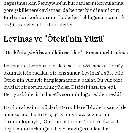
hapsetmesidir. Pennywise'ın kurbanlarını korkularına
göre şekillenerek avlaması da benzer bir dinamiktir:
Kurbanlar, korkularının "kaderleri" olduğuna inanarak
özgür iradelerini teslim ederler.
Levinas ve "Öteki'nin Yüzü"
"Öteki'nin yüzü bana 'öldürme' der." - Emmanuel Levinas
Emmanuel Levinas'ın etik felsefesi,
Welcome to Derry
'yi
okumak için radikal bir lens sunar. Levinas'a göre etik,
Öteki'nin yüzüyle karşılaşmamızla başlar. Bu yüz bize
mutlak bir sorumluluk yükler. Dizideki asıl trajedi,
Derry sakinlerinin bu etik sorumluluğu reddetmesidir.
Hanlon ailesinin yüzleri, Derry'lilere "biz de insanız" der
ama kasaba halkı bu çağrıyı duymaz. Levinas'ın
terminolojisiyle, "Öteki'ni öldürmek" sadece fiziksel
değil, onun farklılığını, benzersizliğini inkardır.