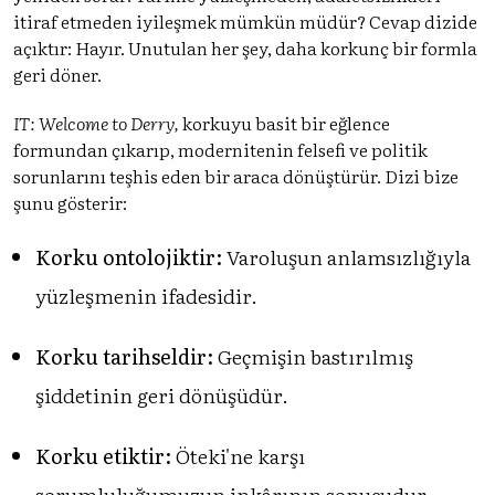
itiraf etmeden iyileşmek mümkün müdür? Cevap dizide
açıktır: Hayır. Unutulan her şey, daha korkunç bir formla
geri döner.
IT: Welcome to Derry,
korkuyu basit bir eğlence
formundan çıkarıp, modernitenin felsefi ve politik
sorunlarını teşhis eden bir araca dönüştürür. Dizi bize
şunu gösterir:
Korku ontolojiktir:
Varoluşun anlamsızlığıyla
yüzleşmenin ifadesidir.
Korku tarihseldir:
Geçmişin bastırılmış
şiddetinin geri dönüşüdür.
Korku etiktir:
Öteki'ne karşı
sorumluluğumuzun inkârının sonucudur.