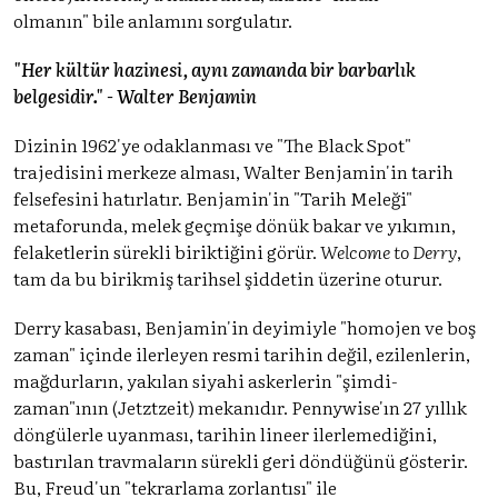
olmanın" bile anlamını sorgulatır.
"Her kültür hazinesi, aynı zamanda bir barbarlık
belgesidir." - Walter Benjamin
Dizinin 1962'ye odaklanması ve "The Black Spot"
trajedisini merkeze alması, Walter Benjamin'in tarih
felsefesini hatırlatır. Benjamin'in "Tarih Meleği"
metaforunda, melek geçmişe dönük bakar ve yıkımın,
felaketlerin sürekli biriktiğini görür.
Welcome to Derry
,
tam da bu birikmiş tarihsel şiddetin üzerine oturur.
Derry kasabası, Benjamin'in deyimiyle "homojen ve boş
zaman" içinde ilerleyen resmi tarihin değil, ezilenlerin,
mağdurların, yakılan siyahi askerlerin "şimdi-
zaman"ının (Jetztzeit) mekanıdır. Pennywise'ın 27 yıllık
döngülerle uyanması, tarihin lineer ilerlemediğini,
bastırılan travmaların sürekli geri döndüğünü gösterir.
Bu, Freud'un "tekrarlama zorlantısı" ile