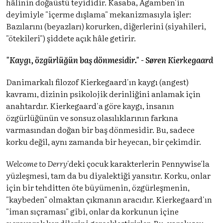
hâlinin doğaüstü teyididir. Kasaba, Agamben'in
deyimiyle "içerme dışlama" mekanizmasıyla işler:
Bazılarını (beyazları) korurken, diğerlerini (siyahileri,
"ötekileri") şiddete açık hâle getirir.
"Kaygı, özgürlüğün baş dönmesidir." - Søren Kierkegaard
Danimarkalı filozof Kierkegaard'ın kaygı (angest)
kavramı, dizinin psikolojik derinliğini anlamak için
anahtardır. Kierkegaard'a göre kaygı, insanın
özgürlüğünün ve sonsuz olasılıklarının farkına
varmasından doğan bir baş dönmesidir. Bu, sadece
korku değil, aynı zamanda bir heyecan, bir çekimdir.
Welcome to Derry
'deki çocuk karakterlerin Pennywise'la
yüzleşmesi, tam da bu diyalektiği yansıtır. Korku, onlar
için bir tehditten öte büyümenin, özgürleşmenin,
"kaybeden" olmaktan çıkmanın aracıdır. Kierkegaard'ın
"iman sıçraması" gibi, onlar da korkunun içine
sıçrayarak kendilerini gerçekleştirirler. Bu, varoluşçu