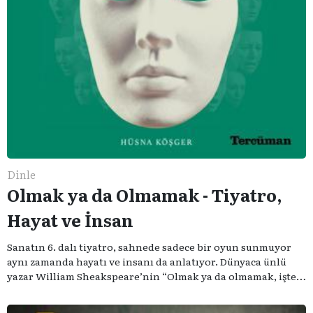
Dinle
Olmak ya da Olmamak - Tiyatro,
Hayat ve İnsan
Sanatın 6. dalı tiyatro, sahnede sadece bir oyun sunmuyor
aynı zamanda hayatı ve insanı da anlatıyor. Dünyaca ünlü
yazar William Sheakspeare’nin “Olmak ya da olmamak, işte
bütün mesele bu” sözünden ilham aldığımız podcast
serimizde; tiyatroyu, alanının uzman isimleriyle