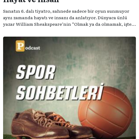
Sanatın 6. dalı tiyatro, sahnede sadece bir oyun sunmuyor
aynı zamanda hayatı ve insanı da anlatıyor. Dünyaca ünlü
yazar William Sheakspeare’nin “Olmak ya da olmamak, işte
bütün mesele bu” sözünden ilham aldığımız podcast
serimizde; tiyatroyu, alanının uzman isimleriyle
konuşuyoruz..