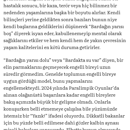
hastalık sonucu, bir kaza, terör veya hiç bilinmez bir
nedenden yaşamlarına başka bir boyutu alırlar. Kendi
bilinçleri yerine geldikten sonra bazıları bunun niye
kendi başlarına geldiklerini düşünerek “Bardağın yarısı
boş” diyerek isyan eder, kabullenemeyip mental olarak
sağlıklarını etkiler ve hem kendi hem de yakın çevresinin
yaşam kalitelerini en kötü duruma getirirler.
“Bardağın yarısı dolu” veya “Bardakta su var” diyen, bir
elin parmaklarını geçmeyecek engelli bireyi uzun
süredir görmedim. Genelde toplumun engelli bireye
uygun gördüğü model, bunu yapmalarını
engellemekteydi. 2024 yılında Paralimpik Oyunlar’da
alınan olağanüstü başarılara kadar engelli bireylere
bakış açımızda büyük bir gelişme olmadı. Onlarla
konuşurken belli etmemeye çalışılsa bile yüzümüzde
istemsiz bir “Yazık!” ifadesi oluyordu. Dikkatli bakanlar
için bu yüzde belli edilmese dahi gözler kalbin aynası
misali bakışlara yansıyordu. Elbette bunun olmasında