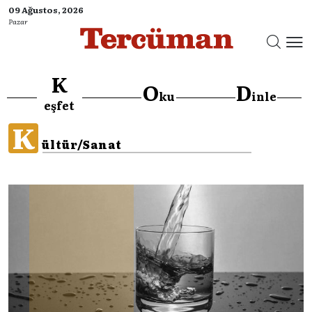
09 Ağustos, 2026
Pazar
K
O
D
ku
inle
eşfet
K
ültür/Sanat