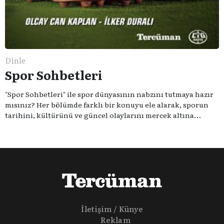
Dinle
Spor Sohbetleri
"Spor Sohbetleri" ile spor dünyasının nabzını tutmaya hazır
mısınız? Her bölümde farklı bir konuyu ele alarak, sporun
tarihini, kültürünü ve güncel olaylarını mercek altına
alıyoruz. Taktik teknikten ziyade sporun toplumsal
etkilerini masaya yatıyoruz. Eğer siz de sporun sadece spor
olmadığına inananlardansanız "Spor Sohbetleri" tam size
göre.
İletişim / Künye
Reklam