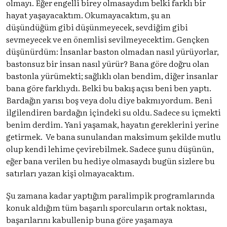
olmayı. Eğer engelli birey olmasaydım belki farklı bir
hayat yaşayacaktım. Okumayacaktım, şu an
düşündüğüm gibi düşünmeyecek, sevdiğim gibi
sevmeyecek ve en önemlisi sevilmeyecektim. Gençken
düşünürdüm: İnsanlar baston olmadan nasıl yürüyorlar,
bastonsuz bir insan nasıl yürür? Bana göre doğru olan
bastonla yürümekti; sağlıklı olan bendim, diğer insanlar
bana göre farklıydı. Belki bu bakış açısı beni ben yaptı.
Bardağın yarısı boş veya dolu diye bakmıyordum. Beni
ilgilendiren bardağın içindeki su oldu. Sadece su içmekti
benim derdim. Yani yaşamak, hayatın gereklerini yerine
getirmek. Ve bana sunulandan maksimum şekilde mutlu
olup kendi lehime çevirebilmek. Sadece şunu düşünün,
eğer bana verilen bu hediye olmasaydı bugün sizlere bu
satırları yazan kişi olmayacaktım.
Şu zamana kadar yaptığım paralimpik programlarında
konuk aldığım tüm başarılı sporcuların ortak noktası,
başarılarını kabullenip buna göre yaşamaya