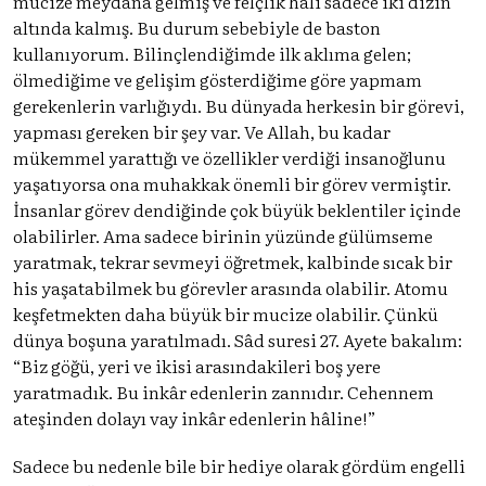
mucize meydana gelmiş ve felçlik hâli sadece iki dizin
altında kalmış. Bu durum sebebiyle de baston
kullanıyorum. Bilinçlendiğimde ilk aklıma gelen;
ölmediğime ve gelişim gösterdiğime göre yapmam
gerekenlerin varlığıydı. Bu dünyada herkesin bir görevi,
yapması gereken bir şey var. Ve Allah, bu kadar
mükemmel yarattığı ve özellikler verdiği insanoğlunu
yaşatıyorsa ona muhakkak önemli bir görev vermiştir.
İnsanlar görev dendiğinde çok büyük beklentiler içinde
olabilirler. Ama sadece birinin yüzünde gülümseme
yaratmak, tekrar sevmeyi öğretmek, kalbinde sıcak bir
his yaşatabilmek bu görevler arasında olabilir. Atomu
keşfetmekten daha büyük bir mucize olabilir. Çünkü
dünya boşuna yaratılmadı. Sâd suresi 27. Ayete bakalım:
“Biz göğü, yeri ve ikisi arasındakileri boş yere
yaratmadık. Bu inkâr edenlerin zannıdır. Cehennem
ateşinden dolayı vay inkâr edenlerin hâline!”
Sadece bu nedenle bile bir hediye olarak gördüm engelli