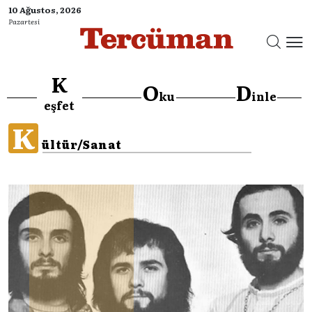
10 Ağustos, 2026
Pazartesi
K
O
D
ku
inle
eşfet
K
ültür/Sanat