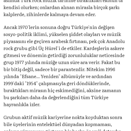
kendisi olurken; onlardan alınan mirasla birçok şarkı
kalplerde, zihinlerde kalmaya devam eder.
Ancak 1970'lerin sonuna doğru Türkiye'nin değişen
sosyo-politik iklimi, yükselen şiddet olayları ve müzik
piyasasını ele geçiren arabesk fırtınası, pek çok Anadolu
rock grubu gibi Üç Hürel'i de etkiler. Kardeşlerin askere
gitmesi ve dönemin getirdiği zorunluluklar neticesinde
grup 1977 yılında müziğe uzun süre ara verir. Fakat bu
bir bitiş değil, sadece bir parantezdir. Nitekim 1996
yılında "Efsane... Yeniden" albümüyle ve ardından
1999'daki "1954" çalışmasıyla geri döndüklerinde,
bıraktıkları mirasın hiç eskimediğini, aksine zamanın
bu şarkıları daha da değerlendiğini tüm Türkiye
hayranlıkla izler.
Grubun aktif müzik kariyerine nokta koyduktan sonra
bile üyelerinin entelektüel dünyadan kopmaması,
onların vizyonunu gösteren bir başka önemli detaydır.