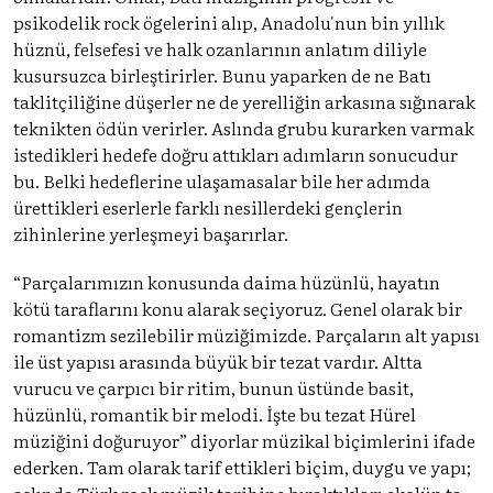
psikodelik rock ögelerini alıp, Anadolu'nun bin yıllık
hüznü, felsefesi ve halk ozanlarının anlatım diliyle
kusursuzca birleştirirler. Bunu yaparken de ne Batı
taklitçiliğine düşerler ne de yerelliğin arkasına sığınarak
teknikten ödün verirler. Aslında grubu kurarken varmak
istedikleri hedefe doğru attıkları adımların sonucudur
bu. Belki hedeflerine ulaşamasalar bile her adımda
ürettikleri eserlerle farklı nesillerdeki gençlerin
zihinlerine yerleşmeyi başarırlar.
“Parçalarımızın konusunda daima hüzünlü, hayatın
kötü taraflarını konu alarak seçiyoruz. Genel olarak bir
romantizm sezilebilir müziğimizde. Parçaların alt yapısı
ile üst yapısı arasında büyük bir tezat vardır. Altta
vurucu ve çarpıcı bir ritim, bunun üstünde basit,
hüzünlü, romantik bir melodi. İşte bu tezat Hürel
müziğini doğuruyor” diyorlar müzikal biçimlerini ifade
ederken. Tam olarak tarif ettikleri biçim, duygu ve yapı;
aslında Türk rock müzik tarihine bıraktıkları ekolün ta