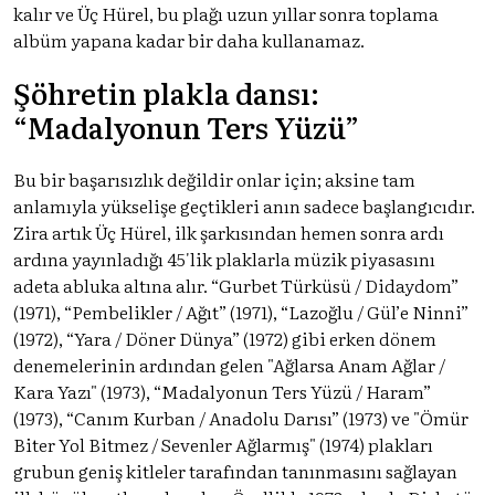
kalır ve Üç Hürel, bu plağı uzun yıllar sonra toplama
albüm yapana kadar bir daha kullanamaz.
Şöhretin plakla dansı:
“Madalyonun Ters Yüzü”
Bu bir başarısızlık değildir onlar için; aksine tam
anlamıyla yükselişe geçtikleri anın sadece başlangıcıdır.
Zira artık Üç Hürel, ilk şarkısından hemen sonra ardı
ardına yayınladığı 45'lik plaklarla müzik piyasasını
adeta abluka altına alır. “Gurbet Türküsü / Didaydom”
(1971), “Pembelikler / Ağıt” (1971), “Lazoğlu / Gül’e Ninni”
(1972), “Yara / Döner Dünya” (1972) gibi erken dönem
denemelerinin ardından gelen "Ağlarsa Anam Ağlar /
Kara Yazı" (1973), “Madalyonun Ters Yüzü / Haram”
(1973), “Canım Kurban / Anadolu Darısı” (1973) ve "Ömür
Biter Yol Bitmez / Sevenler Ağlarmış" (1974) plakları
grubun geniş kitleler tarafından tanınmasını sağlayan