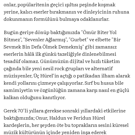
onlar, popülaritenin geçici ışıltısı peşinde koşmak
yerine, kalıcı eserler bırakmanın ve dinleyicinin ruhuna
dokunmanın formülünü bulmaya odaklanırlar.
Bugün geriye dönüp baktığımızda "Ömür Biter Yol
Bitmez", "Sevenler Ağlarmış", "Gurbet" ve elbette "Bir
Sevmek Bin Defa Ölmek Demekmiş" gibi zamansız
eserlerin hâlâ ilk günkü tazeliğiyle dinlenebilmesi
tesadüf olamaz. Günümüzün dijital ve hızlı tüketim
çağında bile yeni nesil rock grupları ve alternatif
müzisyenler, Üç Hürel’in açtığı o patikadan ilham alarak
kendi yollarını çizmeye çalışıyorlar. Sırf bu husus bile
samimiyetin ve özgünlüğün zamana karşı nasıl en güçlü
kalkan olduğunu kanıtlıyor.
Gerek 70’li yıllara gerekse sonraki yıllardaki etkilerine
baktığımızda; Onur, Haldun ve Feridun Hürel
kardeşlerin, her şeyden öte bu toprakların sesini küresel
müzik kültürünün içinde yeniden inşa ederek