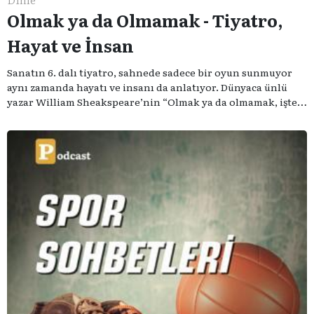
Olmak ya da Olmamak - Tiyatro,
Hayat ve İnsan
Sanatın 6. dalı tiyatro, sahnede sadece bir oyun sunmuyor
aynı zamanda hayatı ve insanı da anlatıyor. Dünyaca ünlü
yazar William Sheakspeare’nin “Olmak ya da olmamak, işte
bütün mesele bu” sözünden ilham aldığımız podcast
serimizde; tiyatroyu, alanının uzman isimleriyle
konuşuyoruz..