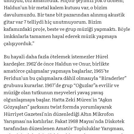
Haldun’un bir metal kalem kutusu var, o bizim
davulumuzdu. Bir tane bit pazarından alınmış akustik
gitar var 7 telliydi hiç unutmuyorum. Bizim
kafamızdaki proje, beste ve grup müziği yapmaktı. Böyle
imkânlarla tamamen hayal ederek müzik yapmaya
çalışıyorduk.”
Bu hayali daha fazla ötelemek istemezler Hürel
kardeşler. 1962’de önce Haldun ve Onur, birlikte
amatörce çalışmalar yapmaya başlarlar, 1965’te
Feridun’un bu çalışmalara dâhil olmasıyla “Biraderler”
grubunu kurarlar. 1967’de grup “Oğuzlar”a evrilir ve
müziğe olan tutkunun meyveleri yavaş yavaş
olgunlaşmaya başlar. Hatta Zeki Müren'in “Aşkın
Gözyaşları” şarkısını twist formda yorumlayarak
Hürriyet Gazetesi'nin düzenlediği Altın Mikrofon
Yarışması'na katılırlar. Fakat 1968 Mayısı’nda Diskotek
tarafından düzenlenen Amatör Topluluklar Yarışması,