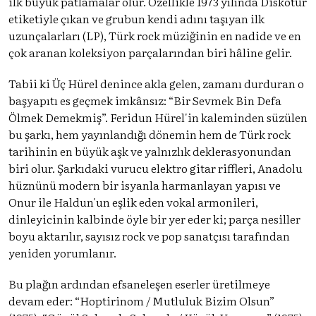
ilk büyük patlamalar olur. Özellikle 1973 yılında Diskotür
etiketiyle çıkan ve grubun kendi adını taşıyan ilk
uzunçalarları (LP), Türk rock müziğinin en nadide ve en
çok aranan koleksiyon parçalarından biri hâline gelir.
Tabii ki Üç Hürel denince akla gelen, zamanı durduran o
başyapıtı es geçmek imkânsız: “Bir Sevmek Bin Defa
Ölmek Demekmiş”. Feridun Hürel'in kaleminden süzülen
bu şarkı, hem yayınlandığı dönemin hem de Türk rock
tarihinin en büyük aşk ve yalnızlık deklerasyonundan
biri olur. Şarkıdaki vurucu elektro gitar riffleri, Anadolu
hüznünü modern bir isyanla harmanlayan yapısı ve
Onur ile Haldun'un eşlik eden vokal armonileri,
dinleyicinin kalbinde öyle bir yer eder ki; parça nesiller
boyu aktarılır, sayısız rock ve pop sanatçısı tarafından
yeniden yorumlanır.
Bu plağın ardından efsaneleşen eserler üretilmeye
devam eder: “Hoptirinom / Mutluluk Bizim Olsun”