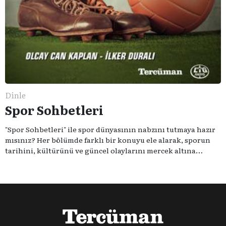
Dinle
Spor Sohbetleri
"Spor Sohbetleri" ile spor dünyasının nabzını tutmaya hazır
mısınız? Her bölümde farklı bir konuyu ele alarak, sporun
tarihini, kültürünü ve güncel olaylarını mercek altına
alıyoruz. Taktik teknikten ziyade sporun toplumsal
etkilerini masaya yatıyoruz. Eğer siz de sporun sadece spor
olmadığına inananlardansanız "Spor Sohbetleri" tam size
göre.