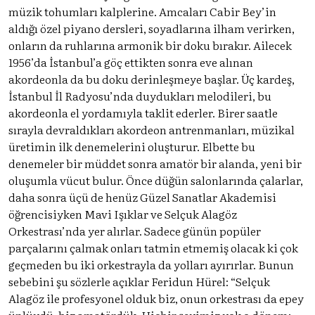
müzik tohumları kalplerine. Amcaları Cabir Bey’in
aldığı özel piyano dersleri, soyadlarına ilham verirken,
onların da ruhlarına armonik bir doku bırakır. Ailecek
1956’da İstanbul’a göç ettikten sonra eve alınan
akordeonla da bu doku derinleşmeye başlar. Üç kardeş,
İstanbul İl Radyosu’nda duydukları melodileri, bu
akordeonla el yordamıyla taklit ederler. Birer saatle
sırayla devraldıkları akordeon antrenmanları, müzikal
üretimin ilk denemelerini oluşturur. Elbette bu
denemeler bir müddet sonra amatör bir alanda, yeni bir
oluşumla vücut bulur. Önce düğün salonlarında çalarlar,
daha sonra üçü de henüz Güzel Sanatlar Akademisi
öğrencisiyken Mavi Işıklar ve Selçuk Alagöz
Orkestrası’nda yer alırlar. Sadece günün popüler
parçalarını çalmak onları tatmin etmemiş olacak ki çok
geçmeden bu iki orkestrayla da yolları ayırırlar. Bunun
sebebini şu sözlerle açıklar Feridun Hürel: “Selçuk
Alagöz ile profesyonel olduk biz, onun orkestrası da epey
ünlüydü, biz amatördük. Hiçbir şeyimiz yok o dönem;