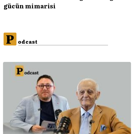
gücün mimarisi
P
odcast