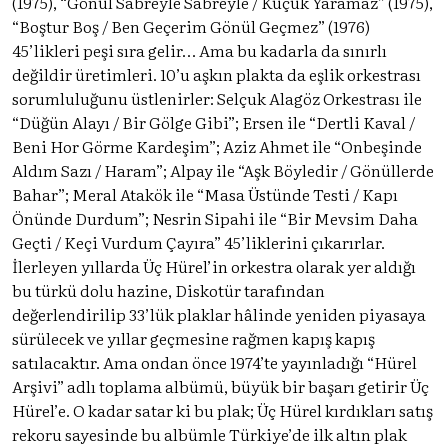
(1975), “Gönül Sabreyle Sabreyle / Küçük Yaramaz” (1975),
“Boştur Boş / Ben Geçerim Gönül Geçmez” (1976)
45’likleri peşi sıra gelir… Ama bu kadarla da sınırlı
değildir üretimleri. 10’u aşkın plakta da eşlik orkestrası
sorumluluğunu üstlenirler: Selçuk Alagöz Orkestrası ile
“Düğün Alayı / Bir Gölge Gibi”; Ersen ile “Dertli Kaval /
Beni Hor Görme Kardeşim”; Aziz Ahmet ile “Onbeşinde
Aldım Sazı / Haram”; Alpay ile “Aşk Böyledir / Gönüllerde
Bahar”; Meral Atakök ile “Masa Üstünde Testi / Kapı
Önünde Durdum”; Nesrin Sipahi ile “Bir Mevsim Daha
Geçti / Keçi Vurdum Çayıra” 45’liklerini çıkarırlar.
İlerleyen yıllarda Üç Hürel’in orkestra olarak yer aldığı
bu türkü dolu hazine, Diskotür tarafından
değerlendirilip 33’lük plaklar hâlinde yeniden piyasaya
sürülecek ve yıllar geçmesine rağmen kapış kapış
satılacaktır. Ama ondan önce 1974’te yayınladığı “Hürel
Arşivi” adlı toplama albümü, büyük bir başarı getirir Üç
Hürel’e. O kadar satar ki bu plak; Üç Hürel kırdıkları satış
rekoru sayesinde bu albümle Türkiye’de ilk altın plak