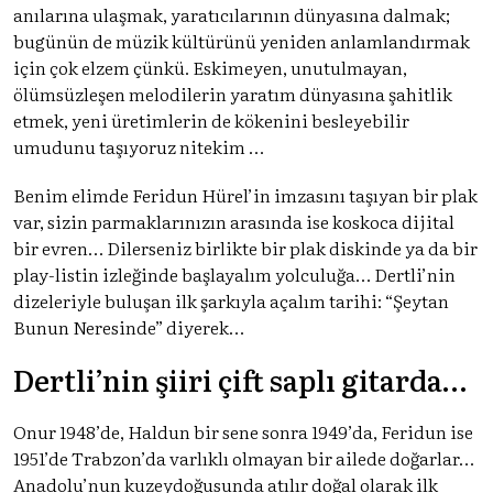
anılarına ulaşmak, yaratıcılarının dünyasına dalmak;
bugünün de müzik kültürünü yeniden anlamlandırmak
için çok elzem çünkü. Eskimeyen, unutulmayan,
ölümsüzleşen melodilerin yaratım dünyasına şahitlik
etmek, yeni üretimlerin de kökenini besleyebilir
umudunu taşıyoruz nitekim …
Benim elimde Feridun Hürel’in imzasını taşıyan bir plak
var, sizin parmaklarınızın arasında ise koskoca dijital
bir evren… Dilerseniz birlikte bir plak diskinde ya da bir
play-listin izleğinde başlayalım yolculuğa… Dertli’nin
dizeleriyle buluşan ilk şarkıyla açalım tarihi: “Şeytan
Bunun Neresinde” diyerek…
Dertli’nin şiiri çift saplı gitarda…
Onur 1948’de, Haldun bir sene sonra 1949’da, Feridun ise
1951’de Trabzon’da varlıklı olmayan bir ailede doğarlar…
Anadolu’nun kuzeydoğusunda atılır doğal olarak ilk