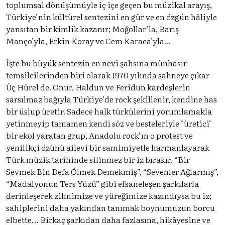
toplumsal dönüşümüyle iç içe geçen bu müzikal arayış,
Türkiye’nin kültürel sentezini en gür ve en özgün hâliyle
yansıtan bir kimlik kazanır; Moğollar’la, Barış
Manço’yla, Erkin Koray ve Cem Karaca’yla...
İşte bu büyük sentezin en nevi şahsına münhasır
temsilcilerinden biri olarak 1970 yılında sahneye çıkar
Üç Hürel de. Onur, Haldun ve Feridun kardeşlerin
sarsılmaz bağıyla Türkiye’de rock şekillenir, kendine has
bir üslup üretir. Sadece halk türkülerini yorumlamakla
yetinmeyip tamamen kendi söz ve besteleriyle "üretici"
bir ekol yaratan grup, Anadolu rock’ın o protest ve
yenilikçi özünü ailevi bir samimiyetle harmanlayarak
Türk müzik tarihinde silinmez bir iz bırakır. “Bir
Sevmek Bin Defa Ölmek Demekmiş”, “Sevenler Ağlarmış”,
“Madalyonun Ters Yüzü” gibi efsaneleşen şarkılarla
derinleşerek zihnimize ve yüreğimize kazındıysa bu iz;
sahiplerini daha yakından tanımak boynumuzun borcu
elbette… Birkaç şarkıdan daha fazlasına, hikâyesine ve