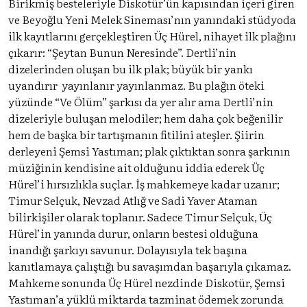
Birikmiş besteleriyle Diskotür’ün kapısından içeri giren
ve Beyoğlu Yeni Melek Sineması’nın yanındaki stüdyoda
ilk kayıtlarını gerçekleştiren Üç Hürel, nihayet ilk plağını
çıkarır: “Şeytan Bunun Neresinde”. Dertli’nin
dizelerinden oluşan bu ilk plak; büyük bir yankı
uyandırır yayınlanır yayınlanmaz. Bu plağın öteki
yüzünde “Ve Ölüm” şarkısı da yer alır ama Dertli’nin
dizeleriyle buluşan melodiler; hem daha çok beğenilir
hem de başka bir tartışmanın fitilini ateşler. Şiirin
derleyeni Şemsi Yastıman; plak çıktıktan sonra şarkının
müziğinin kendisine ait olduğunu iddia ederek Üç
Hürel’i hırsızlıkla suçlar. İş mahkemeye kadar uzanır;
Timur Selçuk, Nevzad Atlığ ve Sadi Yaver Ataman
bilirkişiler olarak toplanır. Sadece Timur Selçuk, Üç
Hürel’in yanında durur, onların bestesi olduğuna
inandığı şarkıyı savunur. Dolayısıyla tek başına
kanıtlamaya çalıştığı bu savaşımdan başarıyla çıkamaz.
Mahkeme sonunda Üç Hürel nezdinde Diskotür, Şemsi
Yastıman’a yüklü miktarda tazminat ödemek zorunda