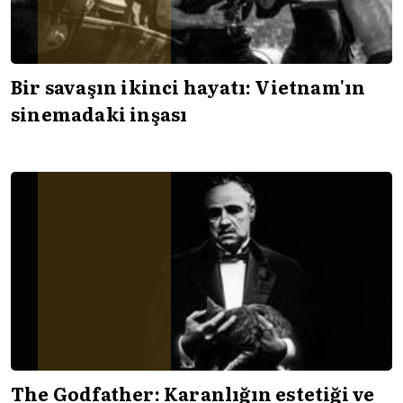
Bir savaşın ikinci hayatı: Vietnam'ın
sinemadaki inşası
The Godfather: Karanlığın estetiği ve