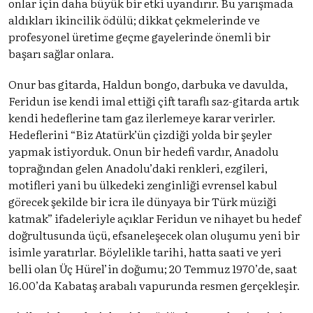
onlar için daha büyük bir etki uyandırır. Bu yarışmada
aldıkları ikincilik ödülü; dikkat çekmelerinde ve
profesyonel üretime geçme gayelerinde önemli bir
başarı sağlar onlara.
Onur bas gitarda, Haldun bongo, darbuka ve davulda,
Feridun ise kendi imal ettiği çift taraflı saz-gitarda artık
kendi hedeflerine tam gaz ilerlemeye karar verirler.
Hedeflerini “Biz Atatürk’ün çizdiği yolda bir şeyler
yapmak istiyorduk. Onun bir hedefi vardır, Anadolu
toprağından gelen Anadolu’daki renkleri, ezgileri,
motifleri yani bu ülkedeki zenginliği evrensel kabul
görecek şekilde bir icra ile dünyaya bir Türk müziği
katmak” ifadeleriyle açıklar Feridun ve nihayet bu hedef
doğrultusunda üçü, efsaneleşecek olan oluşumu yeni bir
isimle yaratırlar. Böylelikle tarihi, hatta saati ve yeri
belli olan Üç Hürel’in doğumu; 20 Temmuz 1970’de, saat
16.00’da Kabataş arabalı vapurunda resmen gerçekleşir.