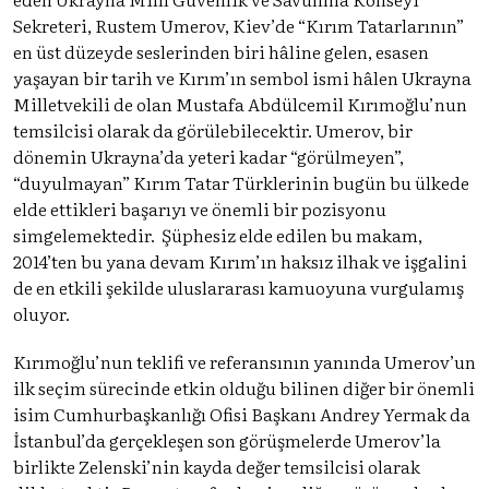
Sekreteri, Rustem Umerov, Kiev’de “Kırım Tatarlarının”
en üst düzeyde seslerinden biri hâline gelen, esasen
yaşayan bir tarih ve Kırım’ın sembol ismi hâlen Ukrayna
Milletvekili de olan Mustafa Abdülcemil Kırımoğlu’nun
temsilcisi olarak da görülebilecektir. Umerov, bir
dönemin Ukrayna’da yeteri kadar “görülmeyen”,
“duyulmayan” Kırım Tatar Türklerinin bugün bu ülkede
elde ettikleri başarıyı ve önemli bir pozisyonu
simgelemektedir. Şüphesiz elde edilen bu makam,
2014’ten bu yana devam Kırım’ın haksız ilhak ve işgalini
de en etkili şekilde uluslararası kamuoyuna vurgulamış
oluyor.
Kırımoğlu’nun teklifi ve referansının yanında Umerov’un
ilk seçim sürecinde etkin olduğu bilinen diğer bir önemli
isim Cumhurbaşkanlığı Ofisi Başkanı Andrey Yermak da
İstanbul’da gerçekleşen son görüşmelerde Umerov’la
birlikte Zelenski’nin kayda değer temsilcisi olarak