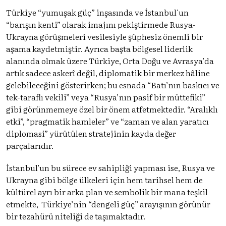
Türkiye “yumuşak güç” inşasında ve İstanbul'un
“barışın kenti” olarak imajını pekiştirmede Rusya-
Ukrayna görüşmeleri vesilesiyle şüphesiz önemli bir
aşama kaydetmiştir. Ayrıca başta bölgesel liderlik
alanında olmak üzere Türkiye, Orta Doğu ve Avrasya’da
artık sadece askerî değil, diplomatik bir merkez hâline
gelebileceğini gösterirken; bu esnada “Batı’nın baskıcı ve
tek-taraflı vekili” veya “Rusya’nın pasif bir müttefiki”
gibi görünmemeye özel bir önem atfetmektedir. “Aralıklı
etki”, “pragmatik hamleler” ve “zaman ve alan yaratıcı
diplomasi” yürütülen stratejinin kayda değer
parçalarıdır.
İstanbul’un bu sürece ev sahipliği yapması ise, Rusya ve
Ukrayna gibi bölge ülkeleri için hem tarihsel hem de
kültürel ayrı bir arka plan ve sembolik bir mana teşkil
etmekte, Türkiye’nin “dengeli güç” arayışının görünür
bir tezahürü niteliği de taşımaktadır.