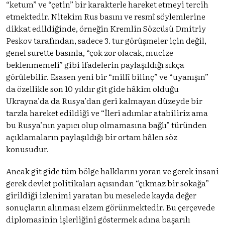
“ketum” ve “çetin” bir karakterle hareket etmeyi tercih
etmektedir. Nitekim Rus basını ve resmî söylemlerine
dikkat edildiğinde, örneğin Kremlin Sözcüsü Dmitriy
Peskov tarafından, sadece 3. tur görüşmeler için değil,
genel surette basınla, “çok zor olacak, mucize
beklenmemeli” gibi ifadelerin paylaşıldığı sıkça
görülebilir. Esasen yeni bir “millî bilinç” ve “uyanışın”
da özellikle son 10 yıldır git gide hâkim olduğu
Ukrayna’da da Rusya’dan geri kalmayan düzeyde bir
tarzla hareket edildiği ve “İleri adımlar atabiliriz ama
bu Rusya’nın yapıcı olup olmamasına bağlı” türünden
açıklamaların paylaşıldığı bir ortam hâlen söz
konusudur.
Ancak git gide tüm bölge halklarını yoran ve gerek insani
gerek devlet politikaları açısından “çıkmaz bir sokağa”
girildiği izlenimi yaratan bu meselede kayda değer
sonuçların alınması elzem görünmektedir. Bu çerçevede
diplomasinin işlerliğini göstermek adına başarılı