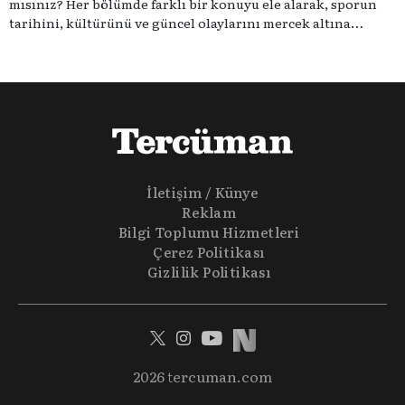
mısınız? Her bölümde farklı bir konuyu ele alarak, sporun
tarihini, kültürünü ve güncel olaylarını mercek altına
alıyoruz. Taktik teknikten ziyade sporun toplumsal
etkilerini masaya yatıyoruz. Eğer siz de sporun sadece spor
olmadığına inananlardansanız "Spor Sohbetleri" tam size
göre.
İletişim / Künye
Reklam
Bilgi Toplumu Hizmetleri
Çerez Politikası
Gizlilik Politikası
2026 tercuman.com