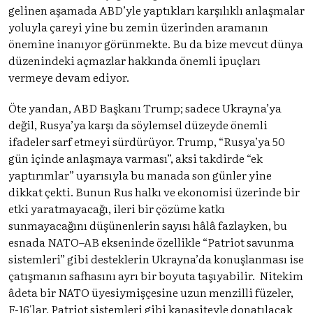
gelinen aşamada ABD’yle yaptıkları karşılıklı anlaşmalar
yoluyla çareyi yine bu zemin üzerinden aramanın
önemine inanıyor görünmekte. Bu da bize mevcut dünya
düzenindeki açmazlar hakkında önemli ipuçları
vermeye devam ediyor.
Öte yandan, ABD Başkanı Trump; sadece Ukrayna’ya
değil, Rusya’ya karşı da söylemsel düzeyde önemli
ifadeler sarf etmeyi sürdürüyor. Trump, “Rusya’ya 50
gün içinde anlaşmaya varması”, aksi takdirde “ek
yaptırımlar” uyarısıyla bu manada son günler yine
dikkat çekti. Bunun Rus halkı ve ekonomisi üzerinde bir
etki yaratmayacağı, ileri bir çözüme katkı
sunmayacağını düşünenlerin sayısı hâlâ fazlayken, bu
esnada NATO–AB ekseninde özellikle “Patriot savunma
sistemleri” gibi desteklerin Ukrayna’da konuşlanması ise
çatışmanın safhasını ayrı bir boyuta taşıyabilir. Nitekim
âdeta bir NATO üyesiymişçesine uzun menzilli füzeler,
F-16'lar, Patriot sistemleri gibi kapasiteyle donatılacak