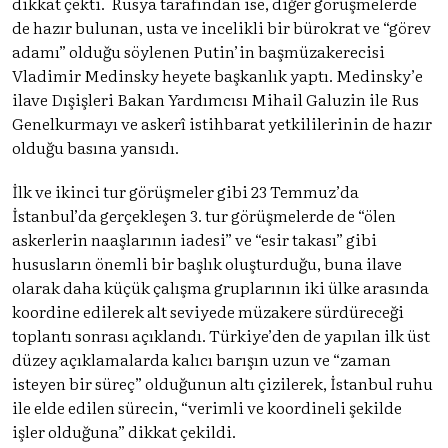
dikkat çekti. Rusya tarafından ise, diğer görüşmelerde
de hazır bulunan, usta ve incelikli bir bürokrat ve “görev
adamı” olduğu söylenen Putin’in başmüzakerecisi
Vladimir Medinsky heyete başkanlık yaptı. Medinsky’e
ilave Dışişleri Bakan Yardımcısı Mihail Galuzin ile Rus
Genelkurmayı ve askerî istihbarat yetkililerinin de hazır
olduğu basına yansıdı.
İlk ve ikinci tur görüşmeler gibi 23 Temmuz’da
İstanbul’da gerçekleşen 3. tur görüşmelerde de “ölen
askerlerin naaşlarının iadesi” ve “esir takası” gibi
hususların önemli bir başlık oluşturduğu, buna ilave
olarak daha küçük çalışma gruplarının iki ülke arasında
koordine edilerek alt seviyede müzakere sürdüreceği
toplantı sonrası açıklandı. Türkiye’den de yapılan ilk üst
düzey açıklamalarda kalıcı barışın uzun ve “zaman
isteyen bir süreç” olduğunun altı çizilerek, İstanbul ruhu
ile elde edilen sürecin, “verimli ve koordineli şekilde
işler olduğuna” dikkat çekildi.