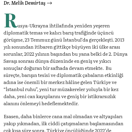
Dr. Melih Demirtaş
R
usya-Ukrayna ihtilafında yeniden yeşeren
diplomatik temas ve kalıcı barış trafiğinde üçüncü
görüşme, 23 Temmuz günü İstanbul’da gerçekleşti. 2013
yılı sonundan itibaren gittikçe büyüyen iki ülke arası
sorunlar, 2022 yılının başından bu yana belki de 2. Dünya
Savaşı sonrası dünya düzeninde en geniş ve yıkıcı
sonuçlar doğuran bir safhada devam etmekte. Bu
süreçte, barışın tesisi ve diplomatik çabaların etkinliği
adına ise önemli bir merkez hâline gelen Türkiye ve
“İstanbul ruhu”, yeni tur müzakereler yoluyla bir kez
daha, yeni can kayıplarını ve geniş bir istikrarsızlık
alanını önlemeyi hedeflemektedir.
Esasen, daha binlerce cana mal olmadan ve altyapıları
yakıp yıkmadan, ilk ciddi çatışmaların başlamasından
çok kısa süre sonra, Türkiye öncülüğünde 2022’de