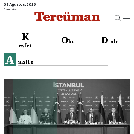
08 Ağustos, 2026
Cumartesi
K
O
D
ku
inle
eşfet
A
naliz