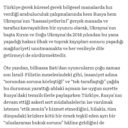
Türkiye gerek küresel gerek bölgesel manalarda hız
verdiği arabuluculuk çalışmalarında hem Rusya hem
Ukrayna’nın “hassasiyetlerini” gerçek manada ve
tarafsız kavrayabilen bir oyuncu olarak, Ukrayna’nın
başta Kırım ve Doğu Ukrayna’da 2014 yılından bu yana
yaşadığı haksız ilhak ve toprak kayıpları sonucu yaşadığı
mağduriyeti unutmamakta ve her vesileyle dile
getirmeyi de sürdürmektedir.
Öte yandan, bilhassa Batı’dan oyuncuların çoğu zaman
son İsrail-Filistin meselesindeki gibi, insaniyet adına
“sorundan soruna körleştiği” ve “tek-taraflaştığı” çağda
bu durumun yarattığı ahlaki açmazı ise uygun surette
Rusya’daki temsilcilerle paylaşırken Türkiye, Rusya’nın
devam ettiği askerî sert müdahalelerin ise varılmak
istenen “etik zemin”e hizmet etmediğini, bilakis, tüm
dünyadaki krizlere kötü bir örnek teşkil eden ayrı bir
“uluslararası hukuk sorunu” hâline geldiğini de