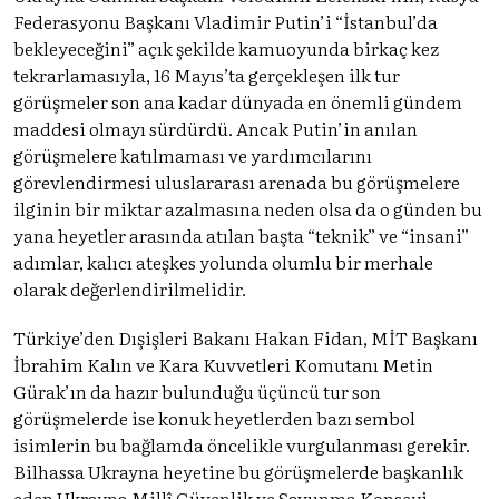
Federasyonu Başkanı Vladimir Putin’i “İstanbul’da
bekleyeceğini” açık şekilde kamuoyunda birkaç kez
tekrarlamasıyla, 16 Mayıs’ta gerçekleşen ilk tur
görüşmeler son ana kadar dünyada en önemli gündem
maddesi olmayı sürdürdü. Ancak Putin’in anılan
görüşmelere katılmaması ve yardımcılarını
görevlendirmesi uluslararası arenada bu görüşmelere
ilginin bir miktar azalmasına neden olsa da o günden bu
yana heyetler arasında atılan başta “teknik” ve “insani”
adımlar, kalıcı ateşkes yolunda olumlu bir merhale
olarak değerlendirilmelidir.
Türkiye’den Dışişleri Bakanı Hakan Fidan, MİT Başkanı
İbrahim Kalın ve Kara Kuvvetleri Komutanı Metin
Gürak’ın da hazır bulunduğu üçüncü tur son
görüşmelerde ise konuk heyetlerden bazı sembol
isimlerin bu bağlamda öncelikle vurgulanması gerekir.
Bilhassa Ukrayna heyetine bu görüşmelerde başkanlık
eden Ukrayna Millî Güvenlik ve Savunma Konseyi