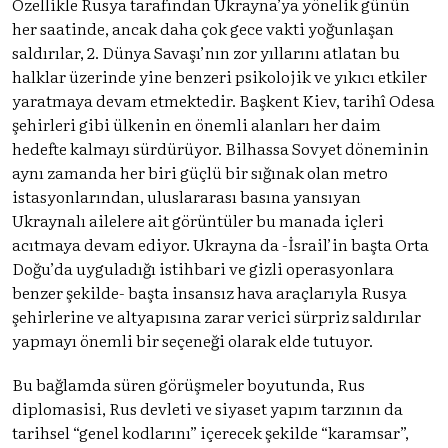
Özellikle Rusya tarafından Ukrayna’ya yönelik günün
her saatinde, ancak daha çok gece vakti yoğunlaşan
saldırılar, 2. Dünya Savaşı’nın zor yıllarını atlatan bu
halklar üzerinde yine benzeri psikolojik ve yıkıcı etkiler
yaratmaya devam etmektedir. Başkent Kiev, tarihî Odesa
şehirleri gibi ülkenin en önemli alanları her daim
hedefte kalmayı sürdürüyor. Bilhassa Sovyet döneminin
aynı zamanda her biri güçlü bir sığınak olan metro
istasyonlarından, uluslararası basına yansıyan
Ukraynalı ailelere ait görüntüler bu manada içleri
acıtmaya devam ediyor. Ukrayna da -İsrail’in başta Orta
Doğu’da uyguladığı istihbari ve gizli operasyonlara
benzer şekilde- başta insansız hava araçlarıyla Rusya
şehirlerine ve altyapısına zarar verici sürpriz saldırılar
yapmayı önemli bir seçeneği olarak elde tutuyor.
Bu bağlamda süren görüşmeler boyutunda, Rus
diplomasisi, Rus devleti ve siyaset yapım tarzının da
tarihsel “genel kodlarını” içerecek şekilde “karamsar”,