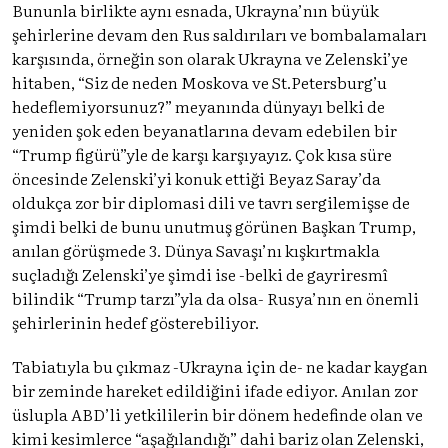
Bununla birlikte aynı esnada, Ukrayna’nın büyük
şehirlerine devam den Rus saldırıları ve bombalamaları
karşısında, örneğin son olarak Ukrayna ve Zelenski’ye
hitaben, “Siz de neden Moskova ve St.Petersburg’u
hedeflemiyorsunuz?” meyanında dünyayı belki de
yeniden şok eden beyanatlarına devam edebilen bir
“Trump figürü”yle de karşı karşıyayız. Çok kısa süre
öncesinde Zelenski’yi konuk ettiği Beyaz Saray’da
oldukça zor bir diplomasi dili ve tavrı sergilemişse de
şimdi belki de bunu unutmuş görünen Başkan Trump,
anılan görüşmede 3. Dünya Savaşı’nı kışkırtmakla
suçladığı Zelenski’ye şimdi ise -belki de gayriresmî
bilindik “Trump tarzı”yla da olsa- Rusya’nın en önemli
şehirlerinin hedef gösterebiliyor.
Tabiatıyla bu çıkmaz -Ukrayna için de- ne kadar kaygan
bir zeminde hareket edildiğini ifade ediyor. Anılan zor
üslupla ABD’li yetkililerin bir dönem hedefinde olan ve
kimi kesimlerce “aşağılandığı” dahi bariz olan Zelenski,