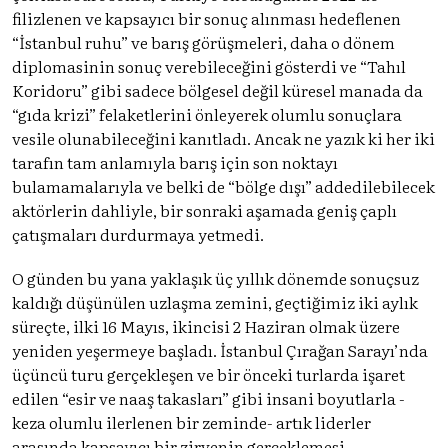
filizlenen ve kapsayıcı bir sonuç alınması hedeflenen
“İstanbul ruhu” ve barış görüşmeleri, daha o dönem
diplomasinin sonuç verebileceğini gösterdi ve “Tahıl
Koridoru” gibi sadece bölgesel değil küresel manada da
“gıda krizi” felaketlerini önleyerek olumlu sonuçlara
vesile olunabileceğini kanıtladı. Ancak ne yazık ki her iki
tarafın tam anlamıyla barış için son noktayı
bulamamalarıyla ve belki de “bölge dışı” addedilebilecek
aktörlerin dahliyle, bir sonraki aşamada geniş çaplı
çatışmaları durdurmaya yetmedi.
O günden bu yana yaklaşık üç yıllık dönemde sonuçsuz
kaldığı düşünülen uzlaşma zemini, geçtiğimiz iki aylık
süreçte, ilki 16 Mayıs, ikincisi 2 Haziran olmak üzere
yeniden yeşermeye başladı. İstanbul Çırağan Sarayı’nda
üçüncü turu gerçekleşen ve bir önceki turlarda işaret
edilen “esir ve naaş takasları” gibi insani boyutlarla -
keza olumlu ilerlenen bir zeminde- artık liderler
arasında kapsayıcı bir zirvenin gerçeklemesi