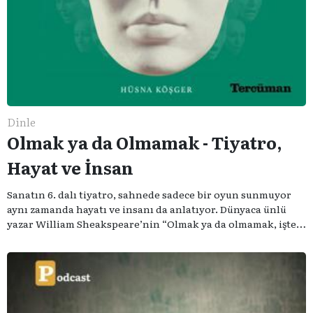
Dinle
Olmak ya da Olmamak - Tiyatro,
Hayat ve İnsan
Sanatın 6. dalı tiyatro, sahnede sadece bir oyun sunmuyor
aynı zamanda hayatı ve insanı da anlatıyor. Dünyaca ünlü
yazar William Sheakspeare’nin “Olmak ya da olmamak, işte
bütün mesele bu” sözünden ilham aldığımız podcast
serimizde; tiyatroyu, alanının uzman isimleriyle
konuşuyoruz..