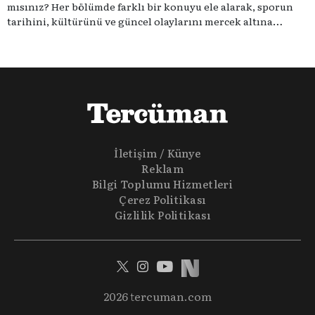
mısınız? Her bölümde farklı bir konuyu ele alarak, sporun
tarihini, kültürünü ve güncel olaylarını mercek altına
alıyoruz. Taktik teknikten ziyade sporun toplumsal
etkilerini masaya yatıyoruz. Eğer siz de sporun sadece spor
olmadığına inananlardansanız "Spor Sohbetleri" tam size
göre.
İletişim / Künye
Reklam
Bilgi Toplumu Hizmetleri
Çerez Politikası
Gizlilik Politikası
2026 tercuman.com