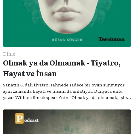
Dinle
Olmak ya da Olmamak - Tiyatro,
Hayat ve İnsan
Sanatın 6. dalı tiyatro, sahnede sadece bir oyun sunmuyor
aynı zamanda hayatı ve insanı da anlatıyor. Dünyaca ünlü
yazar William Sheakspeare’nin “Olmak ya da olmamak, işte
bütün mesele bu” sözünden ilham aldığımız podcast
serimizde; tiyatroyu, alanının uzman isimleriyle
konuşuyoruz..