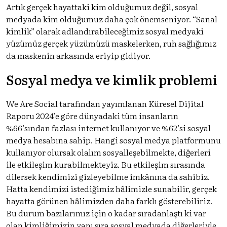
Artık gerçek hayattaki kim olduğumuz değil, sosyal
medyada kim olduğumuz daha çok önemseniyor. “Sanal
kimlik” olarak adlandırabileceğimiz sosyal medyaki
yüzümüz gerçek yüzümüzü maskelerken, ruh sağlığımız
da maskenin arkasında eriyip gidiyor.
Sosyal medya ve kimlik problemi
We Are Social tarafından yayımlanan Küresel Dijital
Raporu 2024’e göre dünyadaki tüm insanların
%66’sından fazlası internet kullanıyor ve %62’si sosyal
medya hesabına sahip. Hangi sosyal medya platformunu
kullanıyor olursak olalım sosyalleşebilmekte, diğerleri
ile etkileşim kurabilmekteyiz. Bu etkileşim sırasında
dilersek kendimizi gizleyebilme imkânına da sahibiz.
Hatta kendimizi istediğimiz hâlimizle sunabilir, gerçek
hayatta görünen hâlimizden daha farklı gösterebiliriz.
Bu durum bazılarımız için o kadar sıradanlaştı ki var
olan kimliğimizin yanı sıra sosyal medyada diğerleriyle