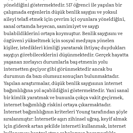
yöneldiğini göstermektedir. 517 öğrenci ile yapılan bir
çalışmada ergenlerin düşük benlik saygısı ve yoksul
aileyi telafi etmek için çevrim içi oyunlara yöneldiğini,
sanal ortamda heyecan, samimiyet ve saygı
bulabildiklerini ortaya koymuştur. Benlik saygısını ve
özgüveni yükseltmek için sosyal medyaya yönelen
kişiler, istedikleri kimliği yaratarak ihtiyaç duydukları
saygıyı görebileceklerini düşünmektedir. Gerçek hayatta
yaşanan zorlayıcı durumlarla baş etmenin yolu
internetten geçiyor gibi görünmektedir ancak bu
durumun da bazı olumsuz sonuçları bulunmaktadır.
Yapılan araştırmalar, düşük benlik saygısının internet
bağımlılığına yol açabildiğini göstermektedir. Yani sanal
bir kimlik yaratmak ve bununla çokça vakit geçirmek,
internet bağımlılığı riskini ortaya çıkarmaktadır.
İnternet bağımlılığının kriterleri Young tarafından şöyle
sıralanmıştır: İnternetle aşırı zihinsel uğraş, keyif almak
için giderek artan şekilde interneti kullanmak, internet
kullanımını kontrol etme çabalarının başarısızlıkla