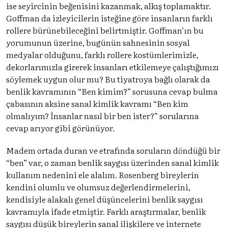
ise seyircinin beğenisini kazanmak, alkış toplamaktır.
Goffman da izleyicilerin isteğine göre insanların farklı
rollere bürünebileceğini belirtmiştir. Goffman’ın bu
yorumunun üzerine, bugünün sahnesinin sosyal
medyalar olduğunu, farklı rollere kostümlerimizle,
dekorlarımızla girerek insanları etkilemeye çalıştığımızı
söylemek uygun olur mu? Bu tiyatroya bağlı olarak da
benlik kavramının “Ben kimim?” sorusuna cevap bulma
çabasının aksine sanal kimlik kavramı “Ben kim
olmalıyım? İnsanlar nasıl bir ben ister?” sorularına
cevap arıyor gibi görünüyor.
Madem ortada duran ve etrafında soruların döndüğü̈ bir
“ben” var, o zaman benlik saygısı üzerinden sanal kimlik
kullanım nedenini ele alalım. Rosenberg bireylerin
kendini olumlu ve olumsuz değerlendirmelerini,
kendisiyle alakalı genel düşüncelerini benlik saygısı
kavramıyla ifade etmiştir. Farklı araştırmalar, benlik
saygısı düşük bireylerin sanal ilişkilere ve internete