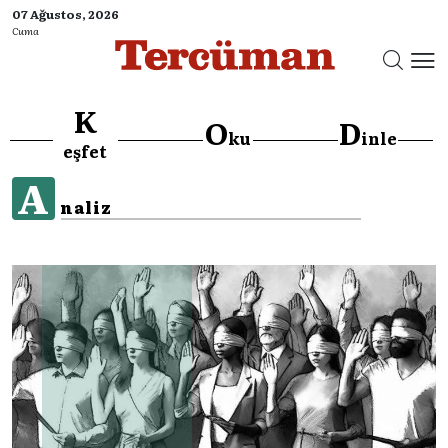
07 Ağustos, 2026
Cuma
K
O
D
ku
inle
eşfet
A
naliz