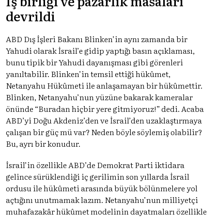
İş birliği ve pazarlık masaları
devrildi
ABD Dış İşleri Bakanı Blinken’in aynı zamanda bir
Yahudi olarak İsrail’e gidip yaptığı basın açıklaması,
bunu tipik bir Yahudi dayanışması gibi görenleri
yanıltabilir. Blinken’in temsil ettiği hükûmet,
Netanyahu Hükûmeti ile anlaşamayan bir hükûmettir.
Blinken, Netanyahu’nun yüzüne bakarak kameralar
önünde “Buradan hiçbir yere gitmiyoruz!” dedi. Acaba
ABD’yi Doğu Akdeniz’den ve İsrail’den uzaklaştırmaya
çalışan bir güç mü var? Neden böyle söylemiş olabilir?
Bu, ayrı bir konudur.
İsrail’in özellikle ABD’de Demokrat Parti iktidara
gelince sürüklendiği iç gerilimin son yıllarda İsrail
ordusu ile hükûmeti arasında büyük bölünmelere yol
açtığını unutmamak lazım. Netanyahu’nun milliyetçi
muhafazakâr hükûmet modelinin dayatmaları özellikle