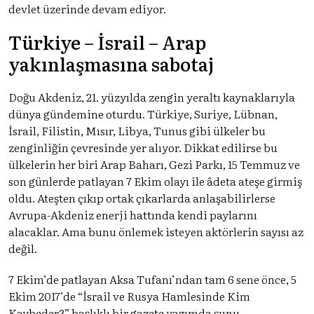
devlet üzerinde devam ediyor.
Türkiye – İsrail – Arap
yakınlaşmasına sabotaj
Doğu Akdeniz, 21. yüzyılda zengin yeraltı kaynaklarıyla
dünya gündemine oturdu. Türkiye, Suriye, Lübnan,
İsrail, Filistin, Mısır, Libya, Tunus gibi ülkeler bu
zenginliğin çevresinde yer alıyor. Dikkat edilirse bu
ülkelerin her biri Arap Baharı, Gezi Parkı, 15 Temmuz ve
son günlerde patlayan 7 Ekim olayı ile âdeta ateşe girmiş
oldu. Ateşten çıkıp ortak çıkarlarda anlaşabilirlerse
Avrupa-Akdeniz enerji hattında kendi paylarını
alacaklar. Ama bunu önlemek isteyen aktörlerin sayısı az
değil.
7 Ekim’de patlayan Aksa Tufanı’ndan tam 6 sene önce, 5
Ekim 2017’de “İsrail ve Rusya Hamlesinde Kim
Kaybeder?” başlıklı bir gazete yazımda şunu