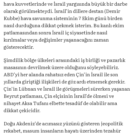
hava kuvvetlerinde ve İsrail yargısında büyük bir darbe
olarak görülmekteydi. İsrail’in dillere destan (Demir
Kubbe) hava savunma sisteminin 7 Ekim günü birden
nasıl durduğuna dikkat çekmek isterim. Bu kanlı ekim
patlamasından sonra İsrail iç siyasetinde nasıl
kırılmalar veya değişimler yaşanacağını zaman
gösterecektir.
Şimdilik bölge ülkeleri arasındaki iş birliği ve pazarlık
masasının devrilmek üzere olduğunu söyleyebiliriz.
ABD’yi her alanda rahatsız eden Çin’in İsrail ile son
yıllarda giriştiği ilişkileri de göz ardı etmemek gerekir.
Çin’in Lübnan ve İsrail ile görüşmeleri sürerken yaşanan
Beyrut patlaması, Çin elçisinin İsrail’de ölmesi ve
nihayet Aksa Tufanı elbette tesadüf de olabilir ama
dikkat çekicidir.
Doğu Akdeniz’de acımasız yüzünü gösteren jeopolitik
rekabet, masum insanların hayatı üzerinden tezahür