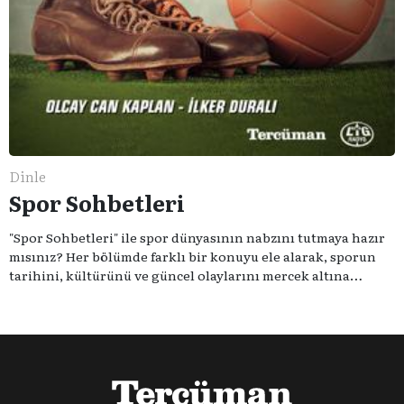
Dinle
Spor Sohbetleri
"Spor Sohbetleri" ile spor dünyasının nabzını tutmaya hazır
mısınız? Her bölümde farklı bir konuyu ele alarak, sporun
tarihini, kültürünü ve güncel olaylarını mercek altına
alıyoruz. Taktik teknikten ziyade sporun toplumsal
etkilerini masaya yatıyoruz. Eğer siz de sporun sadece spor
olmadığına inananlardansanız "Spor Sohbetleri" tam size
göre.