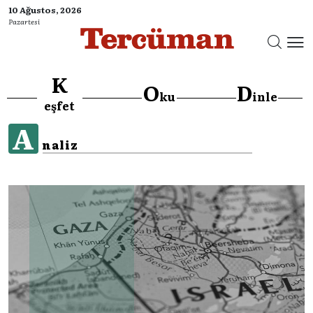
10 Ağustos, 2026
Pazartesi
K
O
D
ku
inle
eşfet
A
naliz