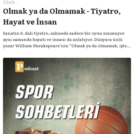
Dinle
Olmak ya da Olmamak - Tiyatro,
Hayat ve İnsan
Sanatın 6. dalı tiyatro, sahnede sadece bir oyun sunmuyor
aynı zamanda hayatı ve insanı da anlatıyor. Dünyaca ünlü
yazar William Sheakspeare’nin “Olmak ya da olmamak, işte
bütün mesele bu” sözünden ilham aldığımız podcast
serimizde; tiyatroyu, alanının uzman isimleriyle
konuşuyoruz..