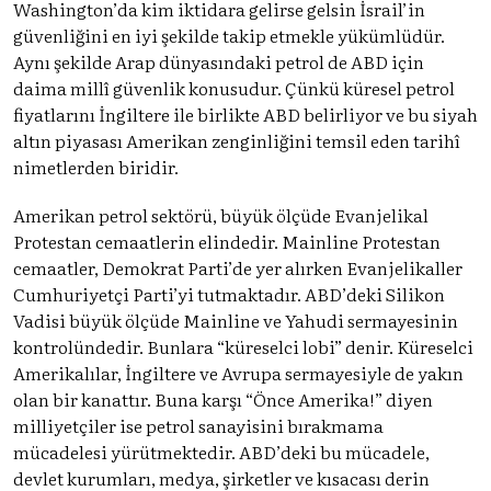
Washington’da kim iktidara gelirse gelsin İsrail’in
güvenliğini en iyi şekilde takip etmekle yükümlüdür.
Aynı şekilde Arap dünyasındaki petrol de ABD için
daima millî güvenlik konusudur. Çünkü küresel petrol
fiyatlarını İngiltere ile birlikte ABD belirliyor ve bu siyah
altın piyasası Amerikan zenginliğini temsil eden tarihî
nimetlerden biridir.
Amerikan petrol sektörü, büyük ölçüde Evanjelikal
Protestan cemaatlerin elindedir. Mainline Protestan
cemaatler, Demokrat Parti’de yer alırken Evanjelikaller
Cumhuriyetçi Parti’yi tutmaktadır. ABD’deki Silikon
Vadisi büyük ölçüde Mainline ve Yahudi sermayesinin
kontrolündedir. Bunlara “küreselci lobi” denir. Küreselci
Amerikalılar, İngiltere ve Avrupa sermayesiyle de yakın
olan bir kanattır. Buna karşı “Önce Amerika!” diyen
milliyetçiler ise petrol sanayisini bırakmama
mücadelesi yürütmektedir. ABD’deki bu mücadele,
devlet kurumları, medya, şirketler ve kısacası derin