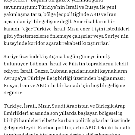
savunmuştum: Türkiye’nin İsrail ve Rusya ile yeni
yakınlaşma tarzı, bölge jeopolitiğinde ABD ve İran
açısından iyi bir gelişme değil. Amerikalıların bir
kanadı, “eğer Türkiye-İsrail-Mısır enerji işini istedikleri
gibi yönetemezlerse önlemeye çalışırlar veya Suriye’nin
kuzeyinde koridor açarak rekabeti kızıştırırlar.”
Suriye üzerindeki çatışma bugün güneye inmiş
bulunuyor. Lübnan, İsrail ve Filistin topraklarını tehdit
ediyor. İsrail, Gazze, Lübnan açıklarındaki kaynakların
Avrupa’ya Türkiye ile iş birliği üzerinden bağlanması;
Rusya, İran ve ABD’nin bir kanadı için hoş bir gelişme
değildir.
Türkiye, İsrail, Mısır, Suudi Arabistan ve Birleşik Arap
Emîrlikleri arasında son yıllarda başlayan bölgesel iş
birliği hamleleri elbette karbon politik çıkarlar üzerinde
gelişmekteydi. Karbon politik, artık ABD’deki iki kanatlı
iç mücadelenin bir kanadına destek, diğer kanadına