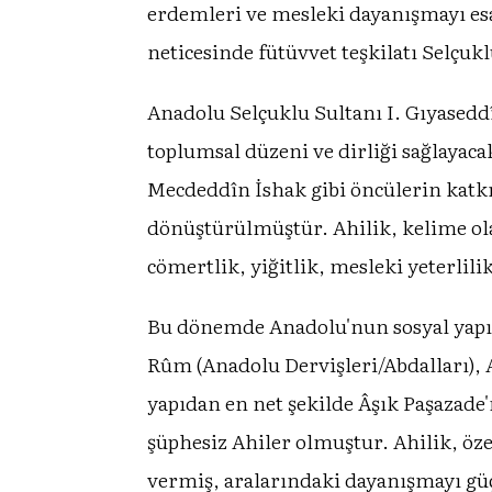
erdemleri ve mesleki dayanışmayı esas 
neticesinde fütüvvet teşkilatı Selçu
Anadolu Selçuklu Sultanı I. Gıyaseddî
toplumsal düzeni ve dirliği sağlayac
Mecdeddîn İshak gibi öncülerin katkıl
dönüştürülmüştür. Ahilik, kelime ol
cömertlik, yiğitlik, mesleki yeterlilik
Bu dönemde Anadolu'nun sosyal yapısı
Rûm (Anadolu Dervişleri/Abdalları), 
yapıdan en net şekilde Âşık Paşazade'
şüphesiz Ahiler olmuştur. Ahilik, öze
vermiş, aralarındaki dayanışmayı güç