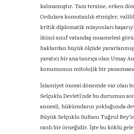
kalmamıştır. Tam tersine, erken dön
Ordulara komutanlık etmişler, valilik
kritik diplomatik misyonları başarıyl
ikinci sınıf vatandaş muamelesi gör
haklardan büyük ölçüde yararlanmışl
yaratıcı bir ana tanrıça olan Umay
konumunun mitolojik bir yansıması
İslamiyet öncesi dönemde var olan bu
Selçuklu Devleti'nde bu durumun som
annesi), hükümdarın yokluğunda devle
Büyük Selçuklu Sultanı Tuğrul Bey'in 
canlı bir örneğidir. İşte bu köklü g