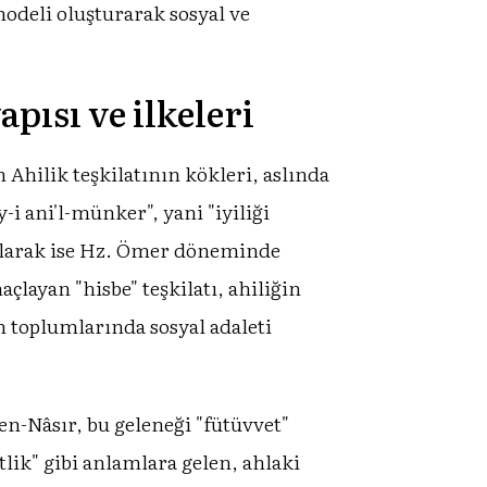
odeli oluşturarak sosyal ve
pısı ve ilkeleri
Ahilik teşkilatının kökleri, aslında
i ani'l-münker", yani "iyiliği
 olarak ise Hz. Ömer döneminde
çlayan "hisbe" teşkilatı, ahiliğin
m toplumlarında sosyal adaleti
en-Nâsır, bu geleneği "fütüvvet"
tlik" gibi anlamlara gelen, ahlaki