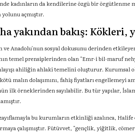
çinde kadınların da kendilerine özgü bir örgütlenme m
 yolunu açmıştır.
ha yakından bakış: Kökleri, ya
en ve Anadolu'nun sosyal dokusunu derinden etkileyen 
nın temel prensiplerinden olan "Emr-i bil-maruf nehy-
ayışı ahiliğin ahlaki temelini oluşturur. Kurumsal
kötü malın dolaşımını, fahiş fiyatları engellemeyi ama
n ilk örneklerinden sayılabilir. Bu tür yapılar, İsla
namıştır.
ayıflamayla bu kurumların etkinliği azalınca, Halife 
rmaya çalışmıştır. Fütüvvet, "gençlik, yiğitlik, cömer