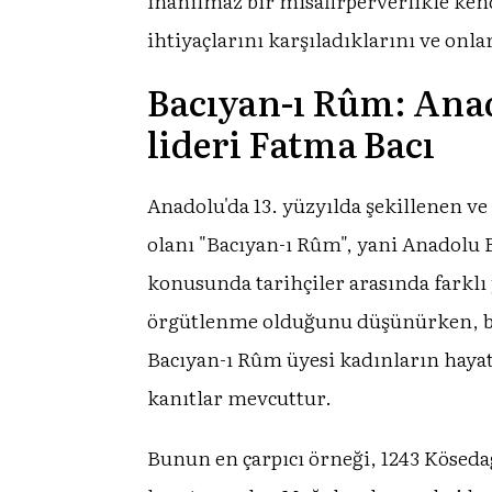
inanılmaz bir misafirperverlikle kend
ihtiyaçlarını karşıladıklarını ve onla
Bacıyan-ı Rûm: Anad
lideri Fatma Bacı
Anadolu'da 13. yüzyılda şekillenen ve 
olanı "Bacıyan-ı Rûm", yani Anadolu 
konusunda tarihçiler arasında farklı
örgütlenme olduğunu düşünürken, ba
Bacıyan-ı Rûm üyesi kadınların hayatı
kanıtlar mevcuttur.
Bunun en çarpıcı örneği, 1243 Kösed