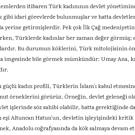
emlerden itibaren Türk kadınının devlet yönetiminde
 gibi idari görevlerde bulunmuşlar ve hatta devletler 
a yerine getirmişlerdir. Pek çok İlk Çağ medeniyetin
ürken, Türklerde kadınlar her zaman değer görmüş; er
ardır. Bu durumun köklerini, Türk mitolojisinin ön
 Ana imgesinde bile görmek mümkündür: Umay Ana, k
dır.
 güçlü kadın profili, Türklerin İslam'ı kabul etmesi
ut örneklerini görürüz. Örneğin, devlet geleneği ol
t işlerinde söz sahibi olabilir, hatta gerektiğinde 
eşi Altuncan Hatun'un, devletin işleyişindeki kritik r
elenek, Anadolu coğrafyasında da kök salmaya devam et