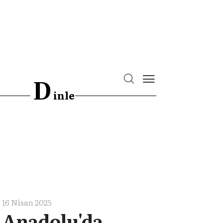
D
inle
16 Nisan 2025
Anadolu'da