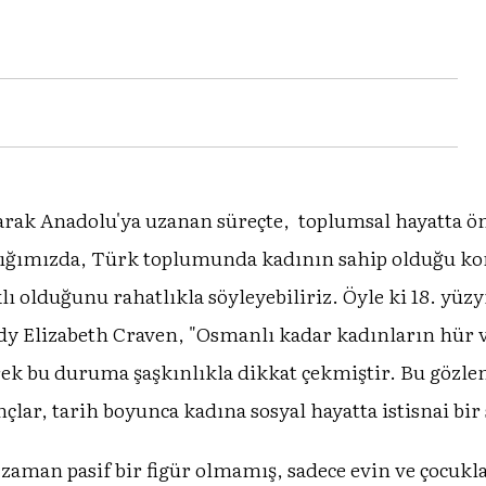
arak Anadolu'ya uzanan süreçte, toplumsal hayatta ön
ktığımızda, Türk toplumunda kadının sahip olduğu k
lı olduğunu rahatlıkla söyleyebiliriz. Öyle ki 18. yü
Lady Elizabeth Craven, "Osmanlı kadar kadınların hür
ek bu duruma şaşkınlıkla dikkat çekmiştir. Bu gözlem
nçlar, tarih boyunca kadına sosyal hayatta istisnai bir
 zaman pasif bir figür olmamış, sadece evin ve çocukl