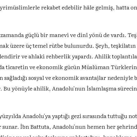
ayrimüslimlerle rekabet edebilir hâle gelmiş, hatta o
zamanda güçlü bir manevi ve dinî yönü de vardı. Teşkil
olmak üzere üç temel rütbe bulunurdu. Şeyh, teşkilatın
endirir ve ahlaki rehberlik yapardı. Ahilik toplantıla
 da ticaretin ve ekonomik gücün Müslüman Türklerin
ın sağladığı sosyal ve ekonomik avantajlar nedeniyl
ir. Bu yönüyle ahilik, Anadolu'nun İslamlaşma sürecin
yüzyılda Anadolu'ya yaptığı gezi sırasında tuttuğu not
r sunar. İbn Battuta, Anadolu'nun hemen her şehrinde