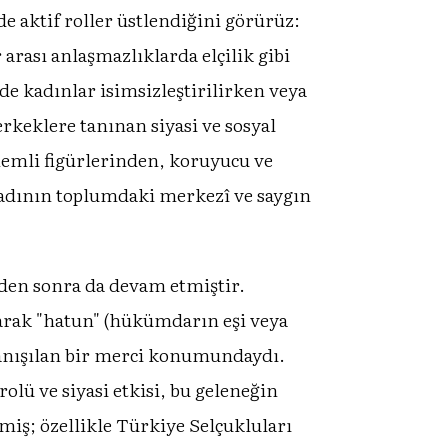
 aktif roller üstlendiğini görürüz:
arası anlaşmazlıklarda elçilik gibi
de kadınlar isimsizleştirilirken veya
keklere tanınan siyasi ve sosyal
emli figürlerinden, koruyucu ve
adının toplumdaki merkezî ve saygın
nden sonra da devam etmiştir.
arak "hatun" (hükümdarın eşi veya
danışılan bir merci konumundaydı.
olü ve siyasi etkisi, bu geleneğin
miş; özellikle Türkiye Selçukluları