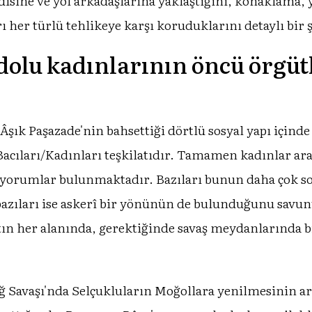
isine ve yol arkadaşlarına yaklaştığını, konaklama, y
rı her türlü tehlikeye karşı koruduklarını detaylı bir ş
olu kadınlarının öncü örgüt
Âşık Paşazade'nin bahsettiği dörtlü sosyal yapı içinde
Bacıları/Kadınları teşkilatıdır. Tamamen kadınlar ara
 yorumlar bulunmaktadır. Bazıları bunun daha çok so
zıları ise askerî bir yönünün de bulunduğunu savun
n her alanında, gerektiğinde savaş meydanlarında bil
ağ Savaşı'nda Selçukluların Moğollara yenilmesinin a