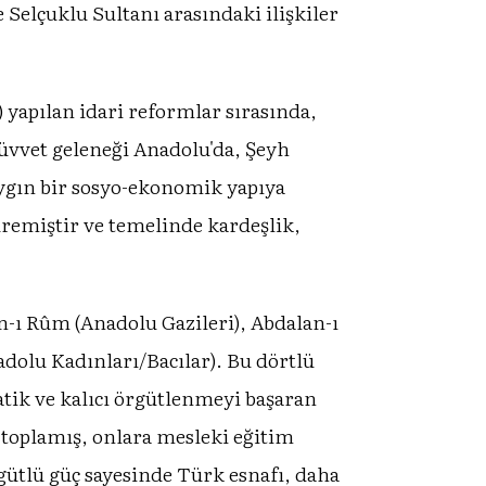
e Selçuklu Sultanı arasındaki ilişkiler
 yapılan idari reformlar sırasında,
tüvvet geleneği Anadolu'da, Şeyh
yaygın bir sosyo-ekonomik yapıya
remiştir ve temelinde kardeşlik,
n-ı Rûm (Anadolu Gazileri), Abdalan-ı
dolu Kadınları/Bacılar). Bu dörtlü
atik ve kalıcı örgütlenmeyi başaran
e toplamış, onlara mesleki eğitim
gütlü güç sayesinde Türk esnafı, daha