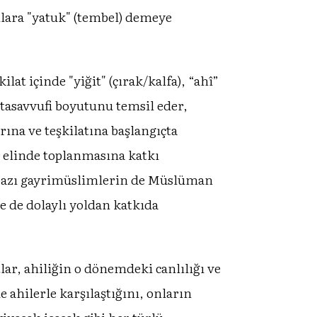
nlara "yatuk" (tembel) demeye
at içinde "yiğit" (çırak/kalfa), “ahî”
 tasavvufi boyutunu temsil eder,
rına ve teşkilatına başlangıçta
 elinde toplanmasına katkı
e bazı gayrimüslimlerin de Müslüman
e de dolaylı yoldan katkıda
lar, ahiliğin o dönemdeki canlılığı ve
 ahilerle karşılaştığını, onların