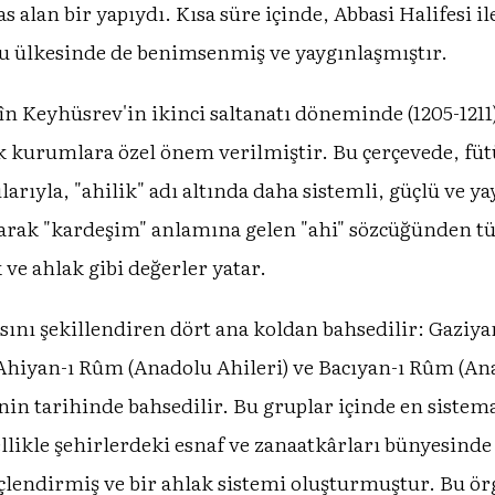
alan bir yapıydı. Kısa süre içinde, Abbasi Halifesi il
klu ülkesinde de benimsenmiş ve yaygınlaşmıştır.
n Keyhüsrev'in ikinci saltanatı döneminde (1205-1211)
ak kurumlara özel önem verilmiştir. Bu çerçevede, fü
arıyla, "ahilik" adı altında daha sistemli, güçlü ve 
arak "kardeşim" anlamına gelen "ahi" sözcüğünden tü
 ve ahlak gibi değerler yatar.
nı şekillendiren dört ana koldan bahsedilir: Gaziya
Ahiyan-ı Rûm (Anadolu Ahileri) ve Bacıyan-ı Rûm (Ana
nin tarihinde bahsedilir. Bu gruplar içinde en sistem
llikle şehirlerdeki esnaf ve zanaatkârları bünyesind
lendirmiş ve bir ahlak sistemi oluşturmuştur. Bu ör