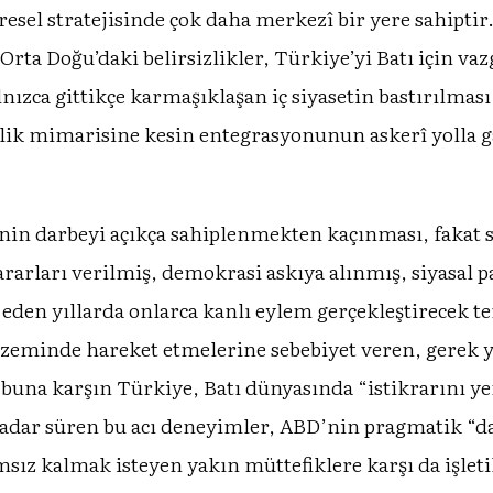
sel stratejisinde çok daha merkezî bir yere sahiptir.
rta Doğu’daki belirsizlikler, Türkiye’yi Batı için vaz
nızca gittikçe karmaşıklaşan iç siyasetin bastırılması
lik mimarisine kesin entegrasyonunun askerî yolla ga
nin darbeyi açıkça sahiplenmekten kaçınması, fakat 
arları verilmiş, demokrasi askıya alınmış, siyasal pa
eden yıllarda onlarca kanlı eylem gerçekleştirecek te
zeminde hareket etmelerine sebebiyet veren, gerek yu
buna karşın Türkiye, Batı dünyasında “istikrarını y
ar süren bu acı deneyimler, ABD’nin pragmatik “darb
sız kalmak isteyen yakın müttefiklere karşı da işleti