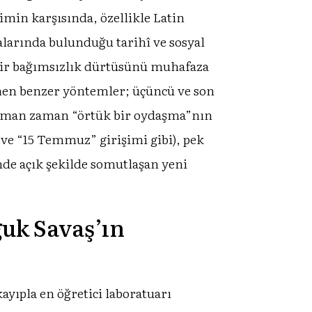
imin karşısında, özellikle Latin
alarında bulunduğu tarihî ve sosyal
 bir bağımsızlık dürtüsünü muhafaza
enen benzer yöntemler; üçüncü ve son
e zaman zaman “örtük bir oydaşma”nın
ve “15 Temmuz” girişimi gibi), pek
de açık şekilde somutlaşan yeni
ğuk Savaş’ın
ayıpla en öğretici laboratuarı