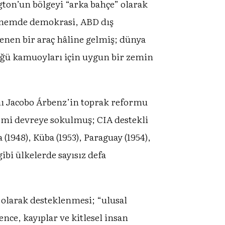
gton’un bölgeyi “arka bahçe” olarak
 dönemde demokrasi, ABD dış
enen bir araç hâline gelmiş; dünya
düğü kamuoyları için uygun bir zemin
nı Jacobo Árbenz’in toprak reformu
lemi devreye sokulmuş; CIA destekli
1948), Küba (1953), Paraguay (1954),
gibi ülkelerde sayısız defa
k olarak desteklenmesi; “ulusal
ence, kayıplar ve kitlesel insan