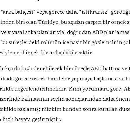
“arka bahçesi” veya görece daha “istikrarsız” gördüğü
rinden biri olan Türkiye, bu açıdan çarpıcı bir örnek 
al ve siyasal arka planlarıyla, doğrudan ABD planlama
bu süreçlerdeki rolünün ise pasif bir gözlemcinin ço
iyle net bir şekilde anlaşılabilecektir.
dukça da hızlı denebilecek bir süreçle ABD hattına ve
kada görece özerk hamleler yapmaya başlaması ve buna 
birlikte değerlendirilmelidir. Kimi yorumlara göre, 
” üzerinde kalmasının seçim sonuçlarından daha önem
şekilde başlamış; nitekim bundan sonra kurulan düzen
hızlı hayata geçirmiştir.