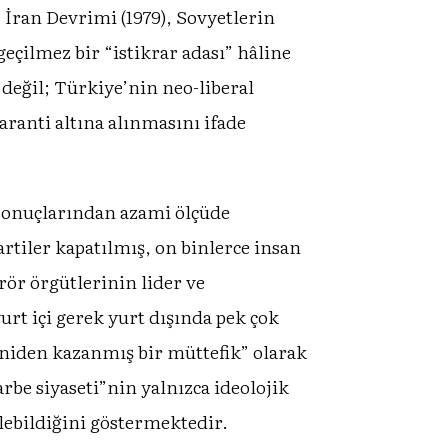
 İran Devrimi (1979), Sovyetlerin
geçilmez bir “istikrar adası” hâline
 değil; Türkiye’nin neo-liberal
ranti altına alınmasını ifade
sonuçlarından azami ölçüde
rtiler kapatılmış, on binlerce insan
rör örgütlerinin lider ve
rt içi gerek yurt dışında pek çok
eniden kazanmış bir müttefik” olarak
e siyaseti”nin yalnızca ideolojik
lebildiğini göstermektedir.