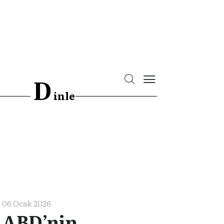
D
inle
06 Ocak 2026
ABD’nin