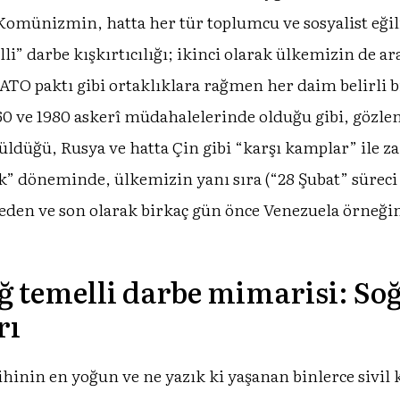
 Komünizmin, hatta her tür toplumcu ve sosyalist eğil
” darbe kışkırtıcılığı; ikinci olarak ülkemizin de ar
NATO paktı gibi ortaklıklara rağmen her daim belirli
960 ve 1980 askerî müdahalelerinde olduğu gibi, gözl
züldüğü, Rusya ve hatta Çin gibi “karşı kamplar” il
” döneminde, ülkemizin yanı sıra (“28 Şubat” süreci 
eden ve son olarak birkaç gün önce Venezuela örneğin
ğ temelli darbe mimarisi: So
rı
inin en yoğun ve ne yazık ki yaşanan binlerce sivil k