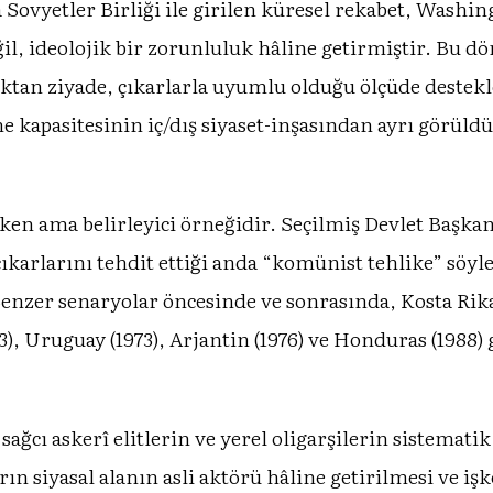
Sovyetler Birliği ile girilen küresel rekabet, Washin
ğil, ideolojik bir zorunluluk hâline getirmiştir. Bu
aktan ziyade, çıkarlarla uyumlu olduğu ölçüde destekl
me kapasitesinin iç/dış siyaset-inşasından ayrı görül
ken ama belirleyici örneğidir. Seçilmiş Devlet Başka
çıkarlarını tehdit ettiği anda “komünist tehlike” söy
nzer senaryolar öncesinde ve sonrasında, Kosta Rika (
973), Uruguay (1973), Arjantin (1976) ve Honduras (1988) 
ağcı askerî elitlerin ve yerel oligarşilerin sistemati
ın siyasal alanın asli aktörü hâline getirilmesi ve işk