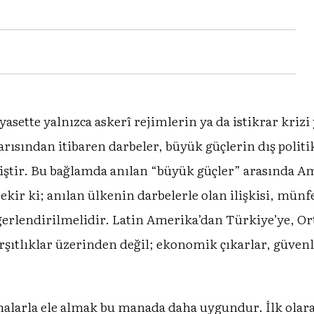
yasette yalnızca askerî rejimlerin ya da istikrar kriz
yarısından itibaren darbeler, büyük güçlerin dış polit
miştir. Bu bağlamda anılan “büyük güçler” arasında Am
ir ki; anılan ülkenin darbelerle olan ilişkisi, münfe
değerlendirilmelidir. Latin Amerika’dan Türkiye’ye, 
arşıtlıklar üzerinden değil; ekonomik çıkarlar, güven
malarla ele almak bu manada daha uygundur. İlk olara