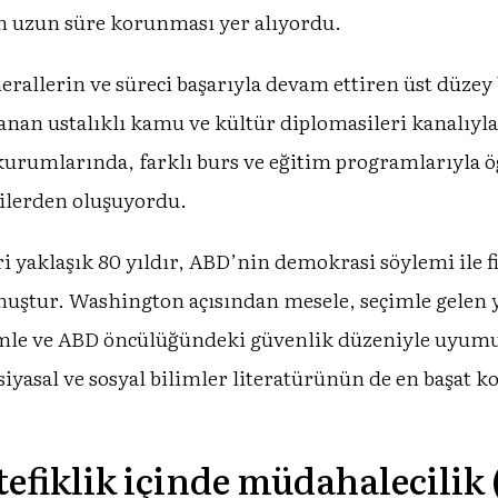
in uzun süre korunması yer alıyordu.
nerallerin ve süreci başarıyla devam ettiren üst dü
gulanan ustalıklı kamu ve kültür diplomasileri kanalı
 kurumlarında, farklı burs ve eğitim programlarıyla ö
ilerden oluşuyordu.
yaklaşık 80 yıldır, ABD’nin demokrasi söylemi ile fiil
oymuştur. Washington açısından mesele, seçimle gelen 
temle ve ABD öncülüğündeki güvenlik düzeniyle uyumu
 siyasal ve sosyal bilimler literatürünün de en başat
efiklik içinde müdahalecilik (