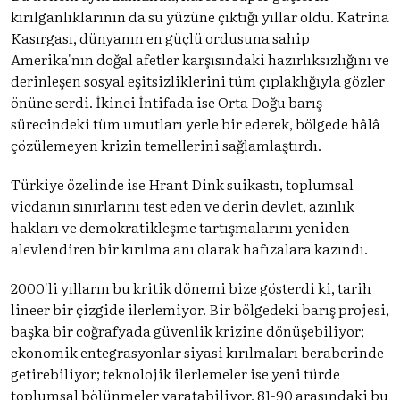
kırılganlıklarının da su yüzüne çıktığı yıllar oldu. Katrina
Kasırgası, dünyanın en güçlü ordusuna sahip
Amerika'nın doğal afetler karşısındaki hazırlıksızlığını ve
derinleşen sosyal eşitsizliklerini tüm çıplaklığıyla gözler
önüne serdi. İkinci İntifada ise Orta Doğu barış
sürecindeki tüm umutları yerle bir ederek, bölgede hâlâ
çözülemeyen krizin temellerini sağlamlaştırdı.
Türkiye özelinde ise Hrant Dink suikastı, toplumsal
vicdanın sınırlarını test eden ve derin devlet, azınlık
hakları ve demokratikleşme tartışmalarını yeniden
alevlendiren bir kırılma anı olarak hafızalara kazındı.
2000'li yılların bu kritik dönemi bize gösterdi ki, tarih
lineer bir çizgide ilerlemiyor. Bir bölgedeki barış projesi,
başka bir coğrafyada güvenlik krizine dönüşebiliyor;
ekonomik entegrasyonlar siyasi kırılmaları beraberinde
getirebiliyor; teknolojik ilerlemeler ise yeni türde
toplumsal bölünmeler yaratabiliyor. 81-90 arasındaki bu