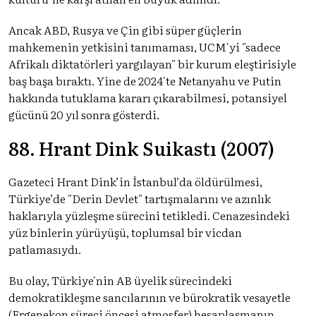
Ancak ABD, Rusya ve Çin gibi süper güçlerin
mahkemenin yetkisini tanımaması, UCM'yi "sadece
Afrikalı diktatörleri yargılayan" bir kurum eleştirisiyle
baş başa bıraktı. Yine de 2024'te Netanyahu ve Putin
hakkında tutuklama kararı çıkarabilmesi, potansiyel
gücünü 20 yıl sonra gösterdi.
88. Hrant Dink Suikastı (2007)
Gazeteci Hrant Dink’in İstanbul’da öldürülmesi,
Türkiye’de "Derin Devlet" tartışmalarını ve azınlık
haklarıyla yüzleşme sürecini tetikledi. Cenazesindeki
yüz binlerin yürüyüşü, toplumsal bir vicdan
patlamasıydı.
Bu olay, Türkiye'nin AB üyelik sürecindeki
demokratikleşme sancılarının ve bürokratik vesayetle
(Ergenekon süreci öncesi atmosfer) hesaplaşmanın