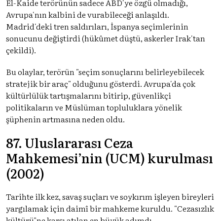
El-Kaide terörünün sadece ABD'ye özgü olmadığı,
Avrupa'nın kalbini de vurabileceği anlaşıldı.
Madrid'deki tren saldırıları, İspanya seçimlerinin
sonucunu değiştirdi (hükûmet düştü, askerler Irak'tan
çekildi).
Bu olaylar, terörün "seçim sonuçlarını belirleyebilecek
stratejik bir araç" olduğunu gösterdi. Avrupa'da çok
kültürlülük tartışmalarını bitirip, güvenlikçi
politikaların ve Müslüman topluluklara yönelik
şüphenin artmasına neden oldu.
87. Uluslararası Ceza
Mahkemesi’nin (UCM) kurulması
(2002)
Tarihte ilk kez, savaş suçları ve soykırım işleyen bireyleri
yargılamak için daimî bir mahkeme kuruldu. "Cezasızlık
kültürü"ne karşı atılan en büyük adımdı.