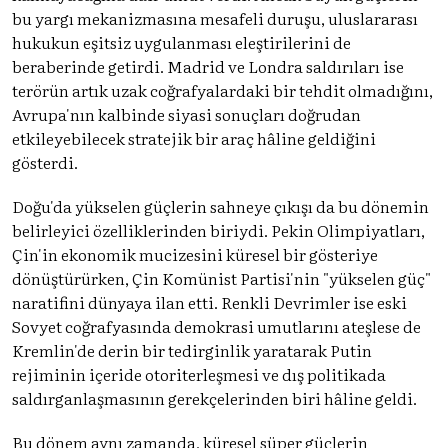
bu yargı mekanizmasına mesafeli duruşu, uluslararası
hukukun eşitsiz uygulanması eleştirilerini de
beraberinde getirdi. Madrid ve Londra saldırıları ise
terörün artık uzak coğrafyalardaki bir tehdit olmadığını,
Avrupa'nın kalbinde siyasi sonuçları doğrudan
etkileyebilecek stratejik bir araç hâline geldiğini
gösterdi.
Doğu'da yükselen güçlerin sahneye çıkışı da bu dönemin
belirleyici özelliklerinden biriydi. Pekin Olimpiyatları,
Çin'in ekonomik mucizesini küresel bir gösteriye
dönüştürürken, Çin Komünist Partisi'nin "yükselen güç"
naratifini dünyaya ilan etti. Renkli Devrimler ise eski
Sovyet coğrafyasında demokrasi umutlarını ateşlese de
Kremlin'de derin bir tedirginlik yaratarak Putin
rejiminin içeride otoriterleşmesi ve dış politikada
saldırganlaşmasının gerekçelerinden biri hâline geldi.
Bu dönem aynı zamanda, küresel süper güçlerin