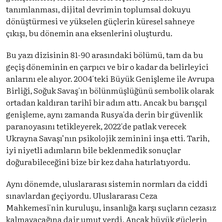
tanımlanması, dijital devrimin toplumsal dokuyu
dönüştürmesi ve yükselen güçlerin küresel sahneye
çıkışı, bu dönemin ana eksenlerini oluşturdu.
Bu yazı dizisinin 81-90 arasındaki bölümü, tam da bu
geçiş döneminin en çarpıcı ve bir o kadar da belirleyici
anlarını ele alıyor. 2004'teki Büyük Genişleme ile Avrupa
Birliği, Soğuk Savaş'ın bölünmüşlüğünü sembolik olarak
ortadan kaldıran tarihî bir adım attı. Ancak bu barışçıl
genişleme, aynı zamanda Rusya'da derin bir güvenlik
paranoyasını tetikleyerek, 2022'de patlak verecek
Ukrayna Savaşı’nın psikolojik zeminini inşa etti. Tarih,
iyi niyetli adımların bile beklenmedik sonuçlar
doğurabileceğini bize bir kez daha hatırlatıyordu.
Aynı dönemde, uluslararası sistemin normları da ciddi
sınavlardan geçiyordu. Uluslararası Ceza
Mahkemesi'nin kuruluşu, insanlığa karşı suçların cezasız
kalmayacağına dair umut verdi. Ancak büyük güçlerin