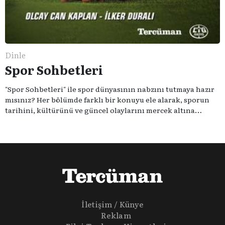
Dinle
Spor Sohbetleri
"Spor Sohbetleri" ile spor dünyasının nabzını tutmaya hazır
mısınız? Her bölümde farklı bir konuyu ele alarak, sporun
tarihini, kültürünü ve güncel olaylarını mercek altına
alıyoruz. Taktik teknikten ziyade sporun toplumsal
etkilerini masaya yatıyoruz. Eğer siz de sporun sadece spor
olmadığına inananlardansanız "Spor Sohbetleri" tam size
göre.
İletişim / Künye
Reklam