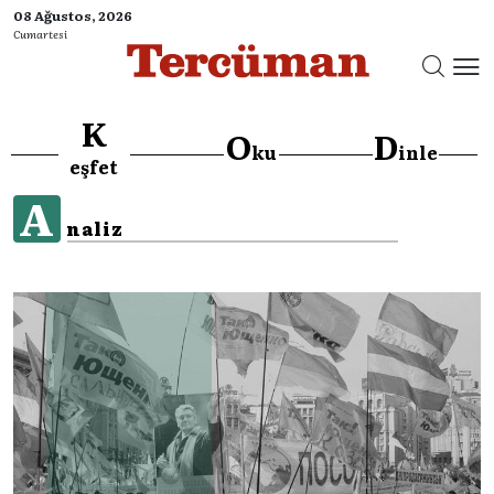
08 Ağustos, 2026
Cumartesi
K
O
D
ku
inle
eşfet
A
naliz