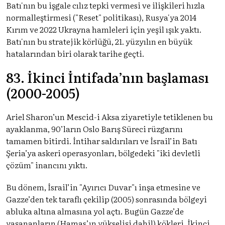
Batı'nın bu işgale cılız tepki vermesi ve ilişkileri hızla
normalleştirmesi ("Reset" politikası), Rusya'ya 2014
Kırım ve 2022 Ukrayna hamleleri için yeşil ışık yaktı.
Batı'nın bu stratejik körlüğü, 21. yüzyılın en büyük
hatalarından biri olarak tarihe geçti.
83. İkinci İntifada’nın başlaması
(2000-2005)
Ariel Sharon’un Mescid-i Aksa ziyaretiyle tetiklenen bu
ayaklanma, 90’ların Oslo Barış Süreci rüzgarını
tamamen bitirdi. İntihar saldırıları ve İsrail’in Batı
Şeria’ya askeri operasyonları, bölgedeki "iki devletli
çözüm" inancını yıktı.
Bu dönem, İsrail’in "Ayırıcı Duvar"ı inşa etmesine ve
Gazze’den tek taraflı çekilip (2005) sonrasında bölgeyi
abluka altına almasına yol açtı. Bugün Gazze’de
yaşananların (Hamas’ın yükselişi dahil) kökleri, İkinci