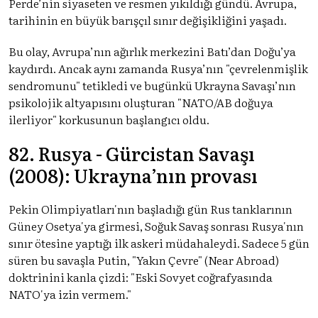
Perde’nin siyaseten ve resmen yıkıldığı gündü. Avrupa,
tarihinin en büyük barışçıl sınır değişikliğini yaşadı.
Bu olay, Avrupa’nın ağırlık merkezini Batı’dan Doğu’ya
kaydırdı. Ancak aynı zamanda Rusya’nın "çevrelenmişlik
sendromunu" tetikledi ve bugünkü Ukrayna Savaşı’nın
psikolojik altyapısını oluşturan "NATO/AB doğuya
ilerliyor" korkusunun başlangıcı oldu.
82. Rusya - Gürcistan Savaşı
(2008): Ukrayna’nın provası
Pekin Olimpiyatları'nın başladığı gün Rus tanklarının
Güney Osetya'ya girmesi, Soğuk Savaş sonrası Rusya'nın
sınır ötesine yaptığı ilk askeri müdahaleydi. Sadece 5 gün
süren bu savaşla Putin, "Yakın Çevre" (Near Abroad)
doktrinini kanla çizdi: "Eski Sovyet coğrafyasında
NATO'ya izin vermem."