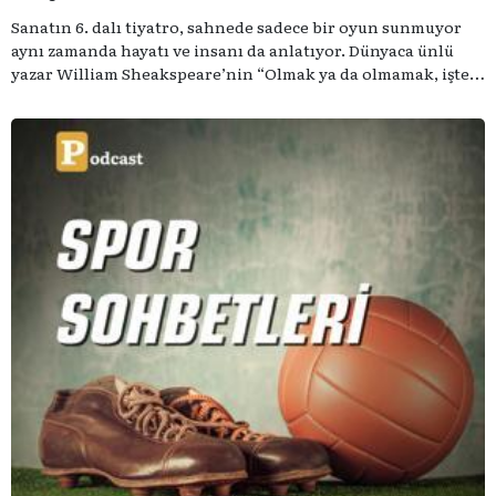
Sanatın 6. dalı tiyatro, sahnede sadece bir oyun sunmuyor
aynı zamanda hayatı ve insanı da anlatıyor. Dünyaca ünlü
yazar William Sheakspeare’nin “Olmak ya da olmamak, işte
bütün mesele bu” sözünden ilham aldığımız podcast
serimizde; tiyatroyu, alanının uzman isimleriyle
konuşuyoruz..