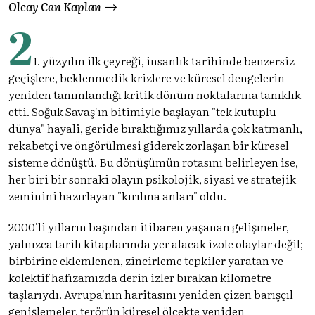
Olcay Can Kaplan
2
1. yüzyılın ilk çeyreği, insanlık tarihinde benzersiz
geçişlere, beklenmedik krizlere ve küresel dengelerin
yeniden tanımlandığı kritik dönüm noktalarına tanıklık
etti. Soğuk Savaş'ın bitimiyle başlayan "tek kutuplu
dünya" hayali, geride bıraktığımız yıllarda çok katmanlı,
rekabetçi ve öngörülmesi giderek zorlaşan bir küresel
sisteme dönüştü. Bu dönüşümün rotasını belirleyen ise,
her biri bir sonraki olayın psikolojik, siyasi ve stratejik
zeminini hazırlayan "kırılma anları" oldu.
2000'li yılların başından itibaren yaşanan gelişmeler,
yalnızca tarih kitaplarında yer alacak izole olaylar değil;
birbirine eklemlenen, zincirleme tepkiler yaratan ve
kolektif hafızamızda derin izler bırakan kilometre
taşlarıydı. Avrupa'nın haritasını yeniden çizen barışçıl
genişlemeler, terörün küresel ölçekte yeniden