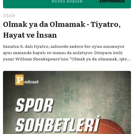
Dinle
Olmak ya da Olmamak - Tiyatro,
Hayat ve İnsan
Sanatın 6. dalı tiyatro, sahnede sadece bir oyun sunmuyor
aynı zamanda hayatı ve insanı da anlatıyor. Dünyaca ünlü
yazar William Sheakspeare’nin “Olmak ya da olmamak, işte
bütün mesele bu” sözünden ilham aldığımız podcast
serimizde; tiyatroyu, alanının uzman isimleriyle
konuşuyoruz..