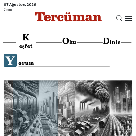
07 Ağustos, 2026
Cuma
K
O
D
ku
inle
eşfet
Y
orum