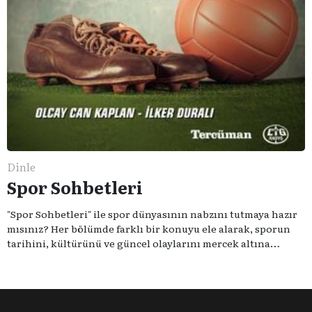
Dinle
Spor Sohbetleri
"Spor Sohbetleri" ile spor dünyasının nabzını tutmaya hazır
mısınız? Her bölümde farklı bir konuyu ele alarak, sporun
tarihini, kültürünü ve güncel olaylarını mercek altına
alıyoruz. Taktik teknikten ziyade sporun toplumsal
etkilerini masaya yatıyoruz. Eğer siz de sporun sadece spor
olmadığına inananlardansanız "Spor Sohbetleri" tam size
göre.