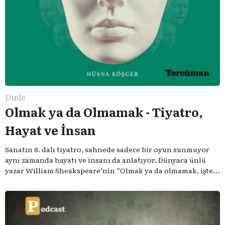
Dinle
Olmak ya da Olmamak - Tiyatro,
Hayat ve İnsan
Sanatın 6. dalı tiyatro, sahnede sadece bir oyun sunmuyor
aynı zamanda hayatı ve insanı da anlatıyor. Dünyaca ünlü
yazar William Sheakspeare’nin “Olmak ya da olmamak, işte
bütün mesele bu” sözünden ilham aldığımız podcast
serimizde; tiyatroyu, alanının uzman isimleriyle
konuşuyoruz..