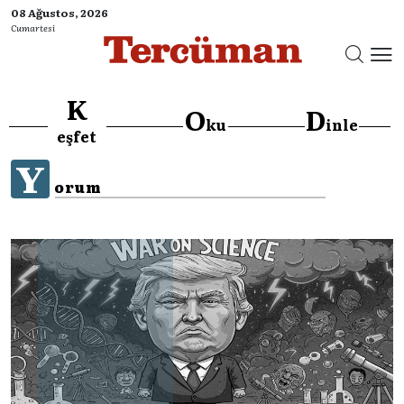
08 Ağustos, 2026
Cumartesi
K
O
D
ku
inle
eşfet
Y
orum