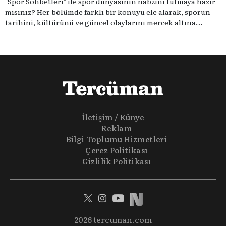
"Spor Sohbetleri" ile spor dünyasının nabzını tutmaya hazır
mısınız? Her bölümde farklı bir konuyu ele alarak, sporun
tarihini, kültürünü ve güncel olaylarını mercek altına
alıyoruz. Taktik teknikten ziyade sporun toplumsal
etkilerini masaya yatıyoruz. Eğer siz de sporun sadece spor
olmadığına inananlardansanız "Spor Sohbetleri" tam size
göre.
İletişim / Künye
Reklam
Bilgi Toplumu Hizmetleri
Çerez Politikası
Gizlilik Politikası
2026 tercuman.com