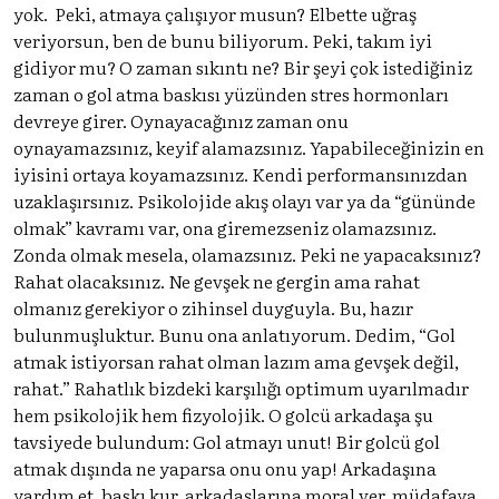
yok. Peki, atmaya çalışıyor musun? Elbette uğraş
veriyorsun, ben de bunu biliyorum. Peki, takım iyi
gidiyor mu? O zaman sıkıntı ne? Bir şeyi çok istediğiniz
zaman o gol atma baskısı yüzünden stres hormonları
devreye girer. Oynayacağınız zaman onu
oynayamazsınız, keyif alamazsınız. Yapabileceğinizin en
iyisini ortaya koyamazsınız. Kendi performansınızdan
uzaklaşırsınız. Psikolojide akış olayı var ya da “gününde
olmak” kavramı var, ona giremezseniz olamazsınız.
Zonda olmak mesela, olamazsınız. Peki ne yapacaksınız?
Rahat olacaksınız. Ne gevşek ne gergin ama rahat
olmanız gerekiyor o zihinsel duyguyla. Bu, hazır
bulunmuşluktur. Bunu ona anlatıyorum. Dedim, “Gol
atmak istiyorsan rahat olman lazım ama gevşek değil,
rahat.” Rahatlık bizdeki karşılığı optimum uyarılmadır
hem psikolojik hem fizyolojik. O golcü arkadaşa şu
tavsiyede bulundum: Gol atmayı unut! Bir golcü gol
atmak dışında ne yaparsa onu onu yap! Arkadaşına
yardım et, baskı kur, arkadaşlarına moral ver, müdafaya