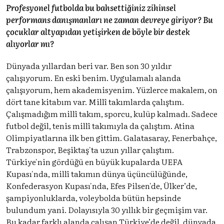
Profesyonel futbolda bu bahsettiğiniz zihinsel
performans danışmanları ne zaman devreye giriyor? Bu
çocuklar altyapıdan yetişirken de böyle bir destek
alıyorlar mı?
Dünyada yıllardan beri var. Ben son 30 yıldır
çalışıyorum. En eski benim. Uygulamalı alanda
çalışıyorum, hem akademisyenim. Yüzlerce makalem, on
dört tane kitabım var. Millî takımlarda çalıştım.
Çalışmadığım millî takım, sporcu, kulüp kalmadı. Sadece
futbol değil, tenis millî takımıyla da çalıştım. Atina
Olimpiyatlarına ilk ben gittim. Galatasaray, Fenerbahçe,
Trabzonspor, Beşiktaş'ta uzun yıllar çalıştım.
Türkiye'nin gördüğü en büyük kupalarda UEFA
Kupası'nda, millî takımın dünya üçüncülüğünde,
Konfederasyon Kupası'nda, Efes Pilsen'de, Ülker’de,
şampiyonluklarda, voleybolda bütün hepsinde
bulundum yani. Dolayısıyla 30 yıllık bir geçmişim var.
Bu kadar farklı alanda çalışan Türkiye’de değil, dünyada