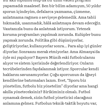
yapamadık maalesef. Ben bir bilim adamıyım, 50 yıldır
sporun içindeyim, defalarca yazmama, çizmeme,
anlatmama ragmen o seviyeye gelemedik. Ama tabii
bıkmadık, usanmadık, hâlâ anlatmaya devam edeceğiz.
Vasıtanızla bunu da anlatmak istiyorum. Yetenek
koruma programları yapılmak zorunda. Kulüpler bunu
yapmak zorunda. Politika gibi düşünüyorlar,
geliştiriyorlar, kullanıyorlar sonra... Para alıp iyi günler
diyorlar. Sonrasını merak etmiyorlar. Ama Almanya'da
öyle mi yapılıyor? Bayern Münih eski futbolcularını
alıyor ve sistem içerisinde değerlendiriyor. Onların
tecrübelerinden faydalanmak istiyor. Sporcular kendi
haklarını savunamıyorlar. Çoğu sporcunun da iğneyi
kendilerine batırmaları lazım. Evet, “Sporu biz
yönetelim, futbolu biz yönetelim” diyorlar ama hangi
akılla yöneteceksiniz? Birikiminiz olmalı. Futbol
oynamak demek, sizin futbol yöneticisi olacağınız
anlamına gelmez. Futbolun teknik-taktik boyutu var,