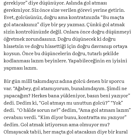
gerekiyor” diye düşünüyor. Aslında gol atması
gerekmiyor. Siz önce size verilen görevi yerine getirin.
Evet, golcüsünüz, doğru ama kontratınızda “Bu maçta
gol atacaksınız” diye bir şey yazmaz. Çünkü gol atmak
sizin kontrolünüzde değil. Onlara önce doğru düşünmeyi
öğretmek zorundasınız. Doğru düşünecek ki doğru
hissetsin ve doğru hissettiği için doğru davranışı ortaya
koysun. Önce bu düşüncelerin doğru, tutarlı şekilde
kodlanması lazım beyinlere. Yapabileceğinin en iyisini
yapması lazım.
Bir gün millî takımdayız adına golcü denen bir sporcu
var. “Ağabey, gol atamıyorum, bunalımdayım. Şimdi ne
yapacağım? Herkes bana yükleniyor, basın beni yazıyor”
dedi. Dedim ki, “Gol atmayı mı unuttun golcü?” “Yok”
dedi. “O hâlde sorun ne?” dedim, “Ama gol atmam lazım”
cevabını verdi. “Kim diyor bunu, kontratta mı yazıyor”
dedim. Gol atmak istiyorsun ama olmuyor mu?
Olmayacak tabii, her maçta gol atacaksın diye bir kural