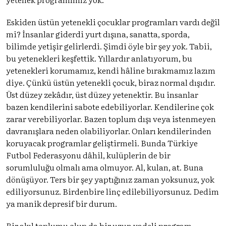
Eskiden üstün yetenekli çocuklar programları vardı değil
mi? İnsanlar giderdi yurt dışına, sanatta, sporda,
bilimde yetişir gelirlerdi. Şimdi öyle bir şey yok. Tabii,
bu yetenekleri keşfettik. Yıllardır anlatıyorum, bu
yetenekleri korumamız, kendi hâline bırakmamız lazım
diye. Çünkü üstün yetenekli çocuk, biraz normal dışıdır.
Üst düzey zekâdır, üst düzey yetenektir. Bu insanlar
bazen kendilerini sabote edebiliyorlar. Kendilerine çok
zarar verebiliyorlar. Bazen toplum dışı veya istenmeyen
davranışlara neden olabiliyorlar. Onları kendilerinden
koruyacak programlar geliştirmeli. Bunda Türkiye
Futbol Federasyonu dâhil, kulüplerin de bir
sorumluluğu olmalı ama olmuyor. Al, kulan, at. Buna
dönüşüyor. Ters bir şey yaptığınız zaman yoksunuz, yok
ediliyorsunuz. Birdenbire linç edilebiliyorsunuz. Dedim
ya manik depresif bir durum.
Bir akıl toplumu olup da bir uzun vadeli program