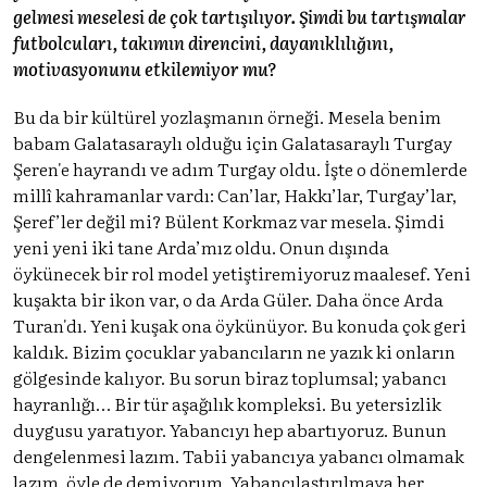
gelmesi meselesi de çok tartışılıyor. Şimdi bu tartışmalar
futbolcuları, takımın direncini, dayanıklılığını,
motivasyonunu etkilemiyor mu?
Bu da bir kültürel yozlaşmanın örneği. Mesela benim
babam Galatasaraylı olduğu için Galatasaraylı Turgay
Şeren'e hayrandı ve adım Turgay oldu. İşte o dönemlerde
millî kahramanlar vardı: Can’lar, Hakkı’lar, Turgay’lar,
Şeref’ler değil mi? Bülent Korkmaz var mesela. Şimdi
yeni yeni iki tane Arda’mız oldu. Onun dışında
öykünecek bir rol model yetiştiremiyoruz maalesef. Yeni
kuşakta bir ikon var, o da Arda Güler. Daha önce Arda
Turan'dı. Yeni kuşak ona öykünüyor. Bu konuda çok geri
kaldık. Bizim çocuklar yabancıların ne yazık ki onların
gölgesinde kalıyor. Bu sorun biraz toplumsal; yabancı
hayranlığı… Bir tür aşağılık kompleksi. Bu yetersizlik
duygusu yaratıyor. Yabancıyı hep abartıyoruz. Bunun
dengelenmesi lazım. Tabii yabancıya yabancı olmamak
lazım, öyle de demiyorum. Yabancılaştırılmaya her