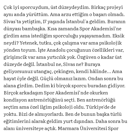
Çok iyi sporcuydum, üst düzeydeydim. Birkaç projeyi
aynı anda yürüttüm. Ama arzu ettiğim o başarı olmadı.
Sivas'ta yetiştim, 17 yaşında İstanbul'a geldim. Buranın
dünyası bambaşka. Kısa zamanda Spor Akademisi’ne
girdim ama istediğim sporculuğu yaşayamadım. Eksik
neydi? Yetenek, tutku, çok çalışma var ama psikolojik
yönden toyum. İşte Anadolu çocuğunun özellikleri var,
girişimcik var ama yırtıcılık yok. Özgüven o kadar üst
düzeyde değil. İstanbul ne, Sivas ne? Buraya
geliyorsunuz utangaç, çekingen, kendi hâlinde… Ama
hayat öyle değil. Güçlü olmanız lazım. Ondan sonra bu
alana girdim. Dedim ki birçok sporcu buradan gidiyor.
Birçok arkadaşım Spor Akademisi’nde okurken
kondisyon antrenörlüğünü seçti. Ben antrenörlüğü
seçtim ama özel ilgim psikoloji oldu. Türkiye'de de
yoktu. Bizi de almıyorlardı. Ben de bunun başka türlü
eğitimlerini alarak geldim yurt dışından. Daha sonra bu
alanı üniversiteye açtık. Marmara Üniversitesi Spor