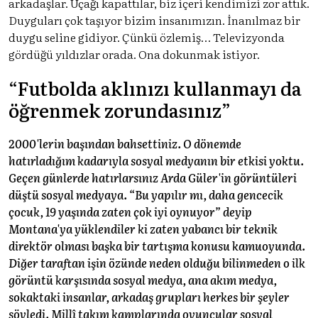
arkadaşlar. Uçağı kapattılar, biz içeri kendimizi zor attık.
Duyguları çok taşıyor bizim insanımızın. İnanılmaz bir
duygu seline gidiyor. Çünkü özlemiş… Televizyonda
gördüğü yıldızlar orada. Ona dokunmak istiyor.
“Futbolda aklınızı kullanmayı da
öğrenmek zorundasınız”
2000'lerin başından bahsettiniz. O dönemde
hatırladığım kadarıyla sosyal medyanın bir etkisi yoktu.
Geçen günlerde hatırlarsınız Arda Güler'in görüntüleri
düştü sosyal medyaya. “Bu yapılır mı, daha gencecik
çocuk, 19 yaşında zaten çok iyi oynuyor” deyip
Montana'ya yüklendiler ki zaten yabancı bir teknik
direktör olması başka bir tartışma konusu kamuoyunda.
Diğer taraftan işin özünde neden olduğu bilinmeden o ilk
görüntü karşısında sosyal medya, ana akım medya,
sokaktaki insanlar, arkadaş grupları herkes bir şeyler
söyledi. Millî takım kamplarında oyuncular sosyal