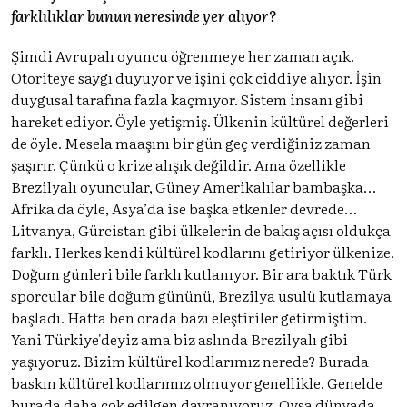
farklılıklar bunun neresinde yer alıyor?
Şimdi Avrupalı oyuncu öğrenmeye her zaman açık.
Otoriteye saygı duyuyor ve işini çok ciddiye alıyor. İşin
duygusal tarafına fazla kaçmıyor. Sistem insanı gibi
hareket ediyor. Öyle yetişmiş. Ülkenin kültürel değerleri
de öyle. Mesela maaşını bir gün geç verdiğiniz zaman
şaşırır. Çünkü o krize alışık değildir. Ama özellikle
Brezilyalı oyuncular, Güney Amerikalılar bambaşka…
Afrika da öyle, Asya’da ise başka etkenler devrede…
Litvanya, Gürcistan gibi ülkelerin de bakış açısı oldukça
farklı. Herkes kendi kültürel kodlarını getiriyor ülkenize.
Doğum günleri bile farklı kutlanıyor. Bir ara baktık Türk
sporcular bile doğum gününü, Brezilya usulü kutlamaya
başladı. Hatta ben orada bazı eleştiriler getirmiştim.
Yani Türkiye'deyiz ama biz aslında Brezilyalı gibi
yaşıyoruz. Bizim kültürel kodlarımız nerede? Burada
baskın kültürel kodlarımız olmuyor genellikle. Genelde
burada daha çok edilgen davranıyoruz. Oysa dünyada