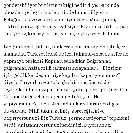
gönderebiliyor bunların taktiği nedir diye. Farkında
olmadan yerleştiriyorlar. Biz de bunu biliyoruz.
Fotoğraf, video çekip gönderiyor. Sizin stratejinizi,
taktiklerinizi öğrenmeye çalışıyor. Biz de özellikle kapalı
tutuyoruz, kimseyi istemiyoruz, söylüyoruz da bunu.
Bir gün kapalı tuttuk, binlerce seyircimiz gelmişti. İçeri
alamadık. Türk seyircisi de içeri alınmayınca bu sefer ne
yapmaya başladı? Kapıları salladılar. Bağıranlar,
çağıranlar, hatta millî takımı ıslıklayanlar… “Biz sizin
için geldik kardeşim, niye kapıları kapatıyorsunuz?”
diye bağırıyorlar. Hatta başka bir maç öncesi de
seyirciler idman yaparken kapıyı kırıp içeri girdiler. Can
Çobanoğlu genel menajerimizdi, koştu, “Ne
yapıyorsunuz?” dedi. Ama adamlar yılların verdiği o
duyguyla, “Millî takım gelmiş, göreceğiz, niye
kaçırıyorsunuz? Biz Türk'üz, görmek istiyoruz” tepkisini
verdi. Anlatamıyorsunuz kendinizi. Diyorsunuz,
“Kardeşim, strateji bu. Bugün almamamız lazım” diye.