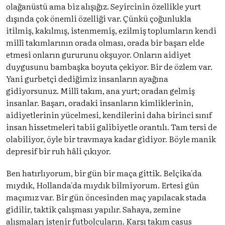
olağanüstü ama biz alışığız. Seyircinin özellikle yurt
dışında çok önemli özelliği var. Çünkü çoğunlukla
itilmiş, kakılmış, istenmemiş, ezilmiş toplumların kendi
millî takımlarının orada olması, orada bir başarı elde
etmesi onların gururunu okşuyor. Onların aidiyet
duygusunu bambaşka boyuta çekiyor. Bir de özlem var.
Yani gurbetçi dediğimiz insanların ayağına
gidiyorsunuz. Millî takım, ana yurt; oradan gelmiş
insanlar. Başarı, oradaki insanların kimliklerinin,
aidiyetlerinin yücelmesi, kendilerini daha birinci sınıf
insan hissetmeleri tabii galibiyetle orantılı. Tam tersi de
olabiliyor, öyle bir travmaya kadar gidiyor. Böyle manik
depresif bir ruh hâli çıkıyor.
Ben hatırlıyorum, bir gün bir maça gittik. Belçika'da
mıydık, Hollanda'da mıydık bilmiyorum. Ertesi gün
maçımız var. Bir gün öncesinden maç yapılacak stada
gidilir, taktik çalışması yapılır. Sahaya, zemine
alışmaları istenir futbolcuların. Karşı takım casus