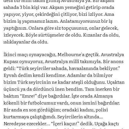
sahada 3 bin kişi var. Akşam yemeğini getirip orada
yapıyor, yiyor, çekirdeğini çitliyor, bizi izliyor. Ama
bizim iş yapmamız lazım. Anlatamıyorsunuz bir iş
yaptığınızı. Onlara göre siz topçusunuz, onlar gelecek,
izleyecek. Böyle sürtüşmeler de oldu. Kızanlar da oldu,
ıslıklayanlar da oldu.
İkinci maçı oynayacağız, Melbourne'a geçtik. Avustralya
Kupası oynuyoruz, Avustralya millî takımıyla. Bir anons
geldi: “Türk seyirciler sahada, havaalanında bekliyor.”
Eyvah dedim kendi kendime. Adamlar da bilmiyor
bizim Türk seyircinin ne kadar ateşli olduğunu. Uçaktan
üçüncü ya da dördüncü inen bendim. Tam inerken bir
baktım “Emre!” diye bağırdılar. İşte orada Almanya
kökenli bir futbolcumuz vardı, onun ismini bağırdılar.
Bir anda en son gördüğüm; oradaki kadını, polisi
kurtarmaya çalıştığımdı. Seyircilerin altında...
Neredeyse ezecekler… “İçeri kaçın!” dedik. Uçağa kaçtı