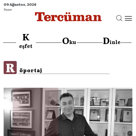
09 Ağustos, 2026
Pazar
K
O
D
ku
inle
}
eşfet
R
öportaj