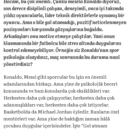
Hocam, bu çok önemli. Çünkü mesela Ronaldo diyoruz,
son derece disiplinli çalışan, deneyimli, onca iyi takımda
yıldız oyuncularla, lider teknik direktörlerle oynamış bir
oyuncu. Ama o bile gol atamadığı, pozitif neticelenmeyen
pozisyonları karşısında gözyaşlarına boğuldu.
Arkadaşları onu motive etmeye çalıştılar. Yani onun
klasmanında bir futbolcu bile stres altında duygularını
kontrol edemeyebiliyor. Örneğin siz Ronaldo’nun spor
psikoloğu olsaydınız, maç sonrasında bu durumu nasıl
yönetirdiniz?
Ronaldo, Messi gibi sporcular bu işin en önemli
adamlarından birkaçı. Ama yine de psikolojik beceri
konusunda ve bazı konularda çok eksiklikleri var.
Herkesten daha çok çalışıyorlar, herkesten daha çok
adanmışlıkları var, herkesten daha çok istiyorlar.
Basketbolda da Michael Jordan öyledir. Bunların özel
mentörleri var. Ama yine de baktığım zaman hâlâ
çocuksu duygular içerisindeler. İşte “Gol atmam