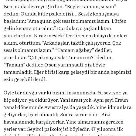
Ben orada devreye girdim. “Beyler tamam, susun”
dedim. O anda kitle psikolojisi… Sessiz konuşmaya
başladım: “Ama şu an çok sessiz olmamız lazım. Lütfen
gelin kenara oturalım.” Durdular, o şaşkınlıktan
yararlardım. Biraz mesleki tecrübeden dolayı da onları
aldım, oturttum. “Arkadaşlar, taktik çalışıyoruz. Çok
sessiz olmamız lazım.” “Tamam ağabey” dediler,
oturdular. “Çıt çıkmayacak. Tamam mı?” dedim,
“Tamam” dediler. O son yarım saati biz böyle
tamamladık. Eğer birisi karşı gelseydi bir anda hepimizi
ezip geçebilirlerdi.
Öyle bir duygu var ki bizim insanımızda. Ya seviyor, ya
hiç ediyor, ya öldürüyor. Yani arası yok. Aynı şeyi Ersun
Yanal döneminde Avustralya'da yaşadık. Yine idmanlara
geliyorlar, içeri almadık. Sonra sorun oldu. Bizi
havaalanında karşılıyorlar. Yine almamamız gereken
yerler var. Seyirci psikolojisi böyledir. 47 yıl sonra ilk
defa bir millî takım gitmiş Avustralya'ya. Bir akşam