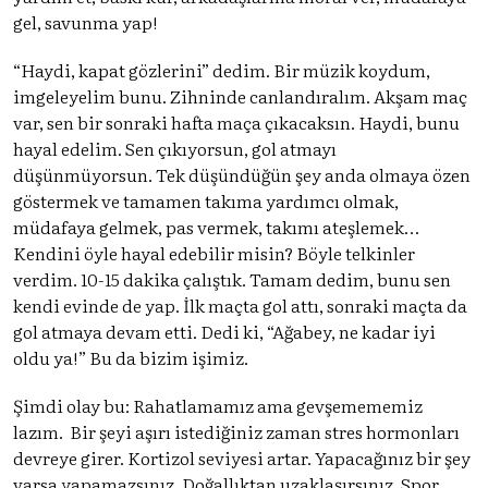
gel, savunma yap!
“Haydi, kapat gözlerini” dedim. Bir müzik koydum,
imgeleyelim bunu. Zihninde canlandıralım. Akşam maç
var, sen bir sonraki hafta maça çıkacaksın. Haydi, bunu
hayal edelim. Sen çıkıyorsun, gol atmayı
düşünmüyorsun. Tek düşündüğün şey anda olmaya özen
göstermek ve tamamen takıma yardımcı olmak,
müdafaya gelmek, pas vermek, takımı ateşlemek…
Kendini öyle hayal edebilir misin? Böyle telkinler
verdim. 10-15 dakika çalıştık. Tamam dedim, bunu sen
kendi evinde de yap. İlk maçta gol attı, sonraki maçta da
gol atmaya devam etti. Dedi ki, “Ağabey, ne kadar iyi
oldu ya!” Bu da bizim işimiz.
Şimdi olay bu: Rahatlamamız ama gevşemememiz
lazım. Bir şeyi aşırı istediğiniz zaman stres hormonları
devreye girer. Kortizol seviyesi artar. Yapacağınız bir şey
varsa yapamazsınız. Doğallıktan uzaklaşırsınız. Spor