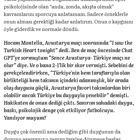
psikolojisinde olan “anda, zonda, akışta olmak”
kavramlarını sporcuya anlatamam. Sadece örneklerle
onun alması gerektiği kadar anlatırım. Onun o kaygısını
öyle giderdik ve normale döndü.
Hocam Montella, Avusturya maçı sonrasında “I saw the
Turkish Heart tonight” dedi. Ben de maç öncesinde Chat
GPT’ye sormuştum “Sence Avusturya- Türkiye maçı ne
olur” diye. Ve o bana 2-1’lik bir skor vermişti. Sebebini de
gerekçelendirirken, “Türkiye'nin hem taraflarıyla olan
birlikteliği hem takımın içindeki adanmışlık, bir arada
oluş duygusu güçlü, Avusturya favori takımlardan biri
olabilir ancak Türkiye bu duyguyla yenebilir” demişti.
Hakikaten de onun dediği çıktı. Sanırım sahadaki duygu,
baskı, psikolojik denge çok etkiliyor futbolcuyu.
Yanılıyor muyum?
Duygu çok önemli ama dediğim gibi duygunun da
dozunu aşarsanız o zaman tersine dönmeye başlar.