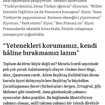
Bazı takımlarla çalışıyorum. Yabancı sporculara
“Türkiye'desiniz, biraz Türkçe öğrenin” diyorum. “Millet
benimle İngilizce ya da Fransızca konuşsun” diyor. “Ama
Türkiye'de yaşıyorsunuz. Buranın ekmeğini yiyorsunuz”
diyorum. “Fark etmez” diyor. “Ben Fransız'ım” diyor.
Fransızlarda ukalalık biraz fazla. Sizinle uzlaşmaya
yanaşmıyor çoğunlukla.
“Yetenekleri korumamız, kendi
hâline bırakmamız lazım”
Toplum da biraz böyle değil mi? Mesela Icardi sayesinde
pek çok çocuk Galatasaraylı oluyor. Ondan önce Hagi,
Alex, Quaresma vardı. Ailem Beşiktaş Kulübü’nün divan
kurulu üyesi dolayısıyla ben Beşiktaş’la büyüdüm.
Çocukluğumun favori futbolcuları Sergen, Ertuğrul, Şifo
Mehmet gibi isimlerdi. Ama günümüzde yabancı
oyuncular daha popüler. Bu bağlamda Montella'nın
yabancı olması, millî takıma yabancı bir teknik direktör