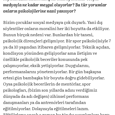
medyayla ne kadar meşgul oluyorlar? Bu tür yorumlar
onların psikolojilerine nasıl yansıyor?
Bizim çocuklar sosyal medyaya çok duyarlı. Yani dış
söylentiler onların moralini her iki boyutta da etkiliyor.
Bunun birçok nedeni var. Bunlardan bir tanesi,
psikolojik dirençleri gelişmiyor. Bir spor psikolojisiyle 7
ya da 10 yaşından itibaren gelişmiyorlar. Teknik açıdan,
kondisyon yönünden gelişiyorlar ama iletişim ve
özellikle psikolojik beceriler konusunda pek
çalışmıyorlar, eksik yetişiyorlar. Duygularını,
performanslarını yönetemiyorlar. Bir gün başkaysa
ertesi gün bambaşka bir boyuta doğru gidebiliyorlar.
Oysa psikolojik becerilerin de mentörlar, spor
psikologları, (bizim son yıllarda adını verdiğimiz
dünyada da adı değişen) zihinsel performans
danışmanları ya da antrenörleri tarafından
eğitilmiyorlar. Dolayısıyla eğitilmeleri lazım.
Eğitilirlerse ancak o zaman bu tür dış uyarılımlara karşı