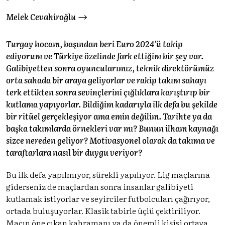
Melek Cevahiroğlu
Turgay hocam, başından beri Euro 2024'ü takip
ediyorum ve Türkiye özelinde fark ettiğim bir şey var.
Galibiyetten sonra oyuncularımız, teknik direktörümüz
orta sahada bir araya geliyorlar ve rakip takım sahayı
terk ettikten sonra sevinçlerini çığlıklara karıştırıp bir
kutlama yapıyorlar. Bildiğim kadarıyla ilk defa bu şekilde
bir ritüel gerçekleşiyor ama emin değilim. Tarihte ya da
başka takımlarda örnekleri var mı? Bunun ilham kaynağı
sizce nereden geliyor? Motivasyonel olarak da takıma ve
taraftarlara nasıl bir duygu veriyor?
Bu ilk defa yapılmıyor, sürekli yapılıyor. Lig maçlarına
giderseniz de maçlardan sonra insanlar galibiyeti
kutlamak istiyorlar ve seyirciler futbolcuları çağırıyor,
ortada buluşuyorlar. Klasik tabirle üçlü çektiriliyor.
Maçın öne çıkan kahramanı ya da önemli kişisi ortaya