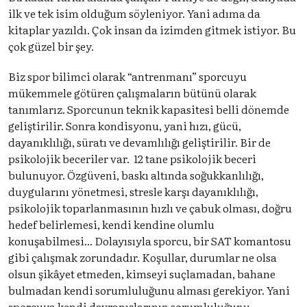
ilk ve tek isim olduğum söyleniyor. Yani adıma da
kitaplar yazıldı. Çok insan da izimden gitmek istiyor. Bu
çok güzel bir şey.
Biz spor bilimci olarak “antrenmanı” sporcuyu
mükemmele götüren çalışmaların bütünü olarak
tanımlarız. Sporcunun teknik kapasitesi belli dönemde
geliştirilir. Sonra kondisyonu, yani hızı, gücü,
dayanıklılığı, süratı ve devamlılığı geliştirilir. Bir de
psikolojik beceriler var. 12 tane psikolojik beceri
bulunuyor. Özgüveni, baskı altında soğukkanlılığı,
duygularını yönetmesi, stresle karşı dayanıklılığı,
psikolojik toparlanmasının hızlı ve çabuk olması, doğru
hedef belirlemesi, kendi kendine olumlu
konuşabilmesi... Dolayısıyla sporcu, bir SAT komantosu
gibi çalışmak zorundadır. Koşullar, durumlar ne olsa
olsun şikâyet etmeden, kimseyi suçlamadan, bahane
bulmadan kendi sorumluluğunu alması gerekiyor. Yani
sporcuya kendi davranışlarının sorumluluğunu