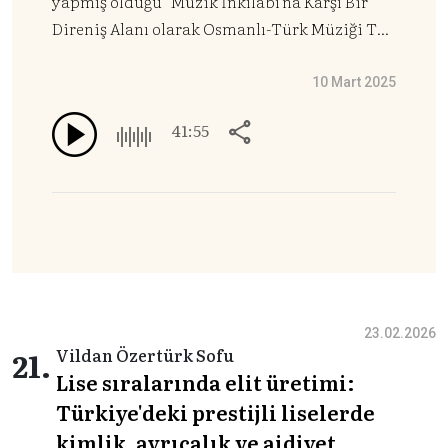
yapmış olduğu "Müzik İnkılabı'na Karşı Bir
Direniş Alanı olarak Osmanlı-Türk Müziği Taş
Plakları" adlı yüksek lisans tezi hakkında
konuştuk.
10 Mart 2025
41:55
23.02.2026
21.
Vildan Özertürk Sofu
Lise sıralarında elit üretimi:
Türkiye'deki prestijli liselerde
kimlik, ayrıcalık ve aidiyet