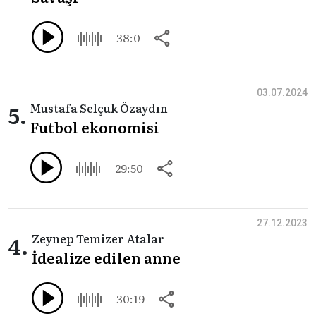
38:0
03.07.2024
5.
Mustafa Selçuk Özaydın
Futbol ekonomisi
29:50
27.12.2023
4.
Zeynep Temizer Atalar
İdealize edilen anne
30:19