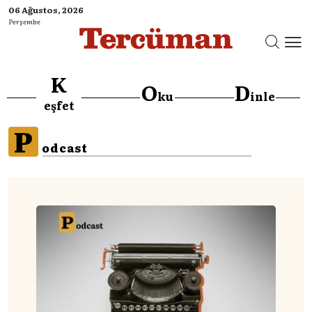
06 Ağustos, 2026
Perşembe
K
O
D
ku
inle
eşfet
P
odcast