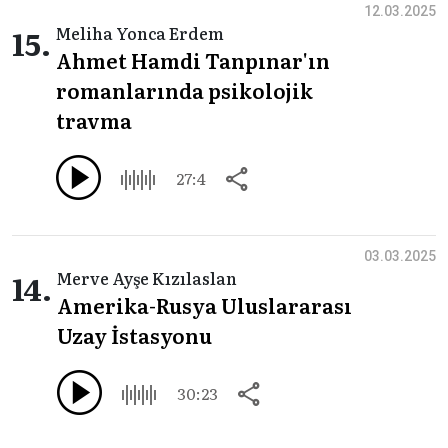
12.03.2025
15.
Meliha Yonca Erdem
Ahmet Hamdi Tanpınar'ın
romanlarında psikolojik
travma
27:4
03.03.2025
14.
Merve Ayşe Kızılaslan
Amerika-Rusya Uluslararası
Uzay İstasyonu
30:23