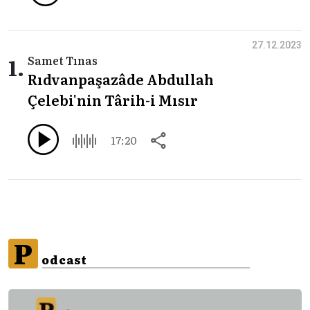
27.12.2023
1.
Samet Tınas
Rıdvanpaşazâde Abdullah
Çelebi'nin Târih-i Mısır
17:20
P
odcast