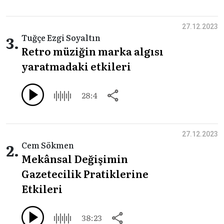
27.12.2023
3.
Tuğçe Ezgi Soyaltın
Retro müziğin marka algısı
yaratmadaki etkileri
28:4
27.12.2023
2.
Cem Sökmen
Mekânsal Değişimin
Gazetecilik Pratiklerine
Etkileri
38:23