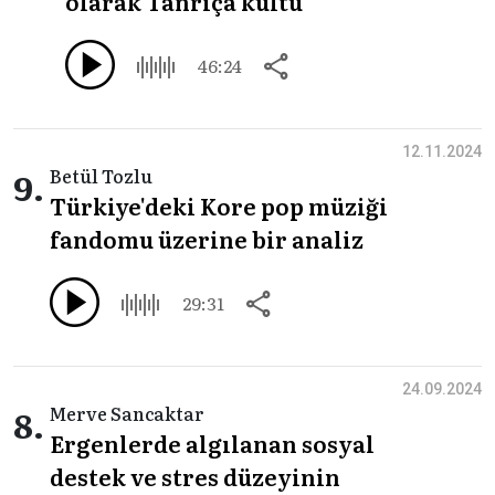
olarak Tanrıça kültü
46:24
12.11.2024
9.
Betül Tozlu
Türkiye'deki Kore pop müziği
fandomu üzerine bir analiz
29:31
24.09.2024
8.
Merve Sancaktar
Ergenlerde algılanan sosyal
destek ve stres düzeyinin