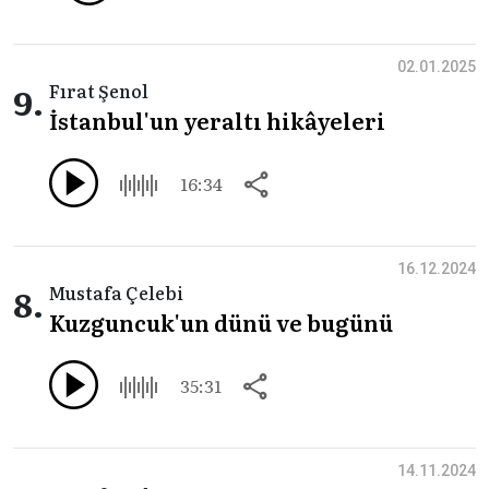
02.01.2025
9.
Fırat Şenol
İstanbul'un yeraltı hikâyeleri
16:34
16.12.2024
8.
Mustafa Çelebi
Kuzguncuk'un dünü ve bugünü
35:31
14.11.2024