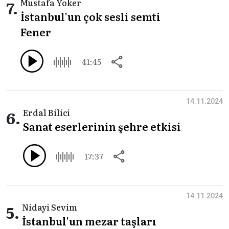
7.
Mustafa Yoker
İstanbul'un çok sesli semti
Fener
41:45
14.11.2024
6.
Erdal Bilici
Sanat eserlerinin şehre etkisi
17:37
14.11.2024
5.
Nidayi Sevim
İstanbul'un mezar taşları