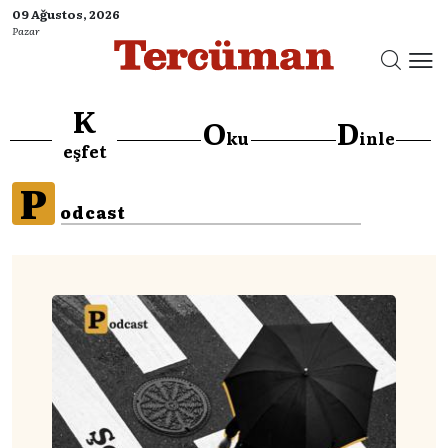
09 Ağustos, 2026
Pazar
K
O
D
ku
inle
eşfet
P
odcast