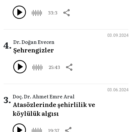
33:3
03.09.2024
4.
Dr. Doğan Evecen
Şehrengizler
25:43
03.06.2024
3.
Doç. Dr. Ahmet Emre Aral
Atasözlerinde şehirlilik ve
köylülük algısı
19:37