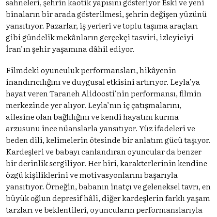
sahneleri, şehrin kaotik yapısını gösteriyor Eski ve yeni
binaların bir arada gösterilmesi, şehrin değişen yüzünü
yansıtıyor. Pazarlar, iş yerleri ve toplu taşıma araçları
gibi gündelik mekânların gerçekçi tasviri, izleyiciyi
İran’ın şehir yaşamına dâhil ediyor.
Filmdeki oyunculuk performansları, hikâyenin
inandırıcılığını ve duygusal etkisini artırıyor. Leyla’ya
hayat veren Taraneh Alidoosti’nin performansı, filmin
merkezinde yer alıyor. Leyla’nın iç çatışmalarını,
ailesine olan bağlılığını ve kendi hayatını kurma
arzusunu ince nüanslarla yansıtıyor. Yüz ifadeleri ve
beden dili, kelimelerin ötesinde bir anlatım gücü taşıyor.
Kardeşleri ve babayı canlandıran oyuncular da benzer
bir derinlik sergiliyor. Her biri, karakterlerinin kendine
özgü kişiliklerini ve motivasyonlarını başarıyla
yansıtıyor. Örneğin, babanın inatçı ve geleneksel tavrı, en
büyük oğlun depresif hâli, diğer kardeşlerin farklı yaşam
tarzları ve beklentileri, oyuncuların performanslarıyla