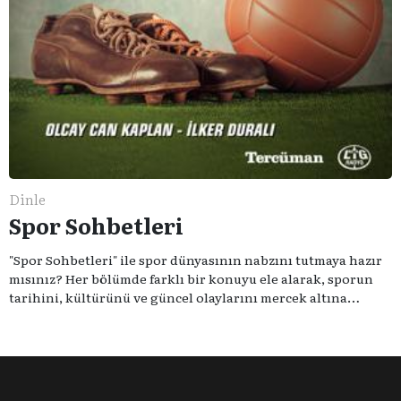
Dinle
Spor Sohbetleri
"Spor Sohbetleri" ile spor dünyasının nabzını tutmaya hazır
mısınız? Her bölümde farklı bir konuyu ele alarak, sporun
tarihini, kültürünü ve güncel olaylarını mercek altına
alıyoruz. Taktik teknikten ziyade sporun toplumsal
etkilerini masaya yatıyoruz. Eğer siz de sporun sadece spor
olmadığına inananlardansanız "Spor Sohbetleri" tam size
göre.