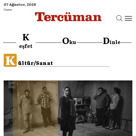
07 Ağustos, 2026
Cuma
K
O
D
ku
inle
eşfet
K
ültür/Sanat