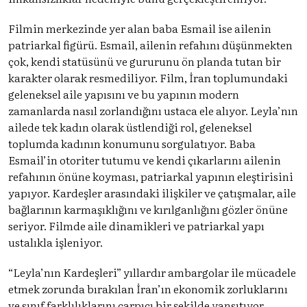
Filmin merkezinde yer alan baba Esmail ise ailenin
patriarkal figürü. Esmail, ailenin refahını düşünmekten
çok, kendi statüsünü ve gururunu ön planda tutan bir
karakter olarak resmediliyor. Film, İran toplumundaki
geleneksel aile yapısını ve bu yapının modern
zamanlarda nasıl zorlandığını ustaca ele alıyor. Leyla’nın
ailede tek kadın olarak üstlendiği rol, geleneksel
toplumda kadının konumunu sorgulatıyor. Baba
Esmail’in otoriter tutumu ve kendi çıkarlarını ailenin
refahının önüne koyması, patriarkal yapının eleştirisini
yapıyor. Kardeşler arasındaki ilişkiler ve çatışmalar, aile
bağlarının karmaşıklığını ve kırılganlığını gözler önüne
seriyor. Filmde aile dinamikleri ve patriarkal yapı
ustalıkla işleniyor.
“Leyla’nın Kardeşleri” yıllardır ambargolar ile mücadele
etmek zorunda bırakılan İran’ın ekonomik zorluklarını
ve sınıf farklılıklarını çarpıcı bir şekilde yansıtıyor.