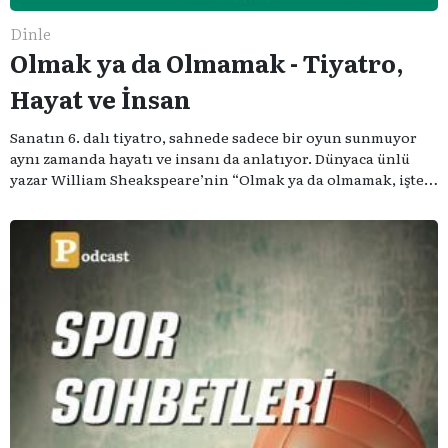
Dinle
Olmak ya da Olmamak - Tiyatro,
Hayat ve İnsan
Sanatın 6. dalı tiyatro, sahnede sadece bir oyun sunmuyor
aynı zamanda hayatı ve insanı da anlatıyor. Dünyaca ünlü
yazar William Sheakspeare’nin “Olmak ya da olmamak, işte
bütün mesele bu” sözünden ilham aldığımız podcast
serimizde; tiyatroyu, alanının uzman isimleriyle
konuşuyoruz..