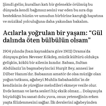
Şimdi gelin; kuralları katı bir gelenekle örülmüş bu
dünyada kendi bağımsız sesini var eden bu sıra dışı
bestekârın hüzün ve umudun birbirine karıştığı hayatına
ve müzikal yolculuğuna daha yakından bakalım.
Acılarla yoğrulan bir yaşam: “Gül
dalında öten bülbülün olsam”
1904 yılında (bazı kaynaklara göre 1902) Drama'da
dünyaya gelen Neveser Kökdeş, müzik kültürü oldukça
gelişkin, köklü bir ailenin kızıdır. Babası, Sultan
Abdülaziz'in başmabeyincisi Hurşit Bey, annesi ise
Dilber Hanım'dır. Babasının amatör de olsa müziğe olan
yoğun tutkusu, ağabeyi Muhlis Sabahaddin’in de
kendisinin de yüreğine melodileri ekmeye vesile olur.
Evde keman ve lavta sesleri hiç eksik olmaz… Dolayısıyla
büyüdüğü bu sanat dolu yuva, onun yeteneğinin erken
yaşta filizlenmesini sağlar. İlk derslerini ağabeyinden