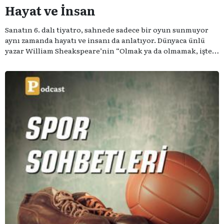
Hayat ve İnsan
Sanatın 6. dalı tiyatro, sahnede sadece bir oyun sunmuyor
aynı zamanda hayatı ve insanı da anlatıyor. Dünyaca ünlü
yazar William Sheakspeare’nin “Olmak ya da olmamak, işte
bütün mesele bu” sözünden ilham aldığımız podcast
serimizde; tiyatroyu, alanının uzman isimleriyle
konuşuyoruz..