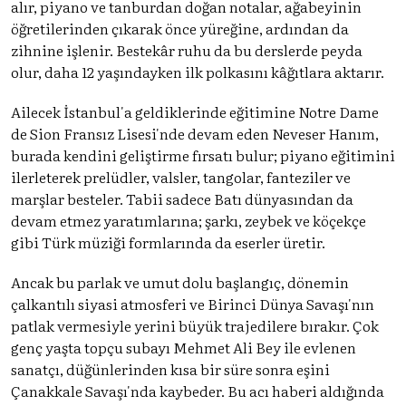
alır, piyano ve tanburdan doğan notalar, ağabeyinin
öğretilerinden çıkarak önce yüreğine, ardından da
zihnine işlenir. Bestekâr ruhu da bu derslerde peyda
olur, daha 12 yaşındayken ilk polkasını kâğıtlara aktarır.
Ailecek İstanbul'a geldiklerinde eğitimine Notre Dame
de Sion Fransız Lisesi'nde devam eden Neveser Hanım,
burada kendini geliştirme fırsatı bulur; piyano eğitimini
ilerleterek prelüdler, valsler, tangolar, fanteziler ve
marşlar besteler. Tabii sadece Batı dünyasından da
devam etmez yaratımlarına; şarkı, zeybek ve köçekçe
gibi Türk müziği formlarında da eserler üretir.
Ancak bu parlak ve umut dolu başlangıç, dönemin
çalkantılı siyasi atmosferi ve Birinci Dünya Savaşı'nın
patlak vermesiyle yerini büyük trajedilere bırakır. Çok
genç yaşta topçu subayı Mehmet Ali Bey ile evlenen
sanatçı, düğünlerinden kısa bir süre sonra eşini
Çanakkale Savaşı'nda kaybeder. Bu acı haberi aldığında