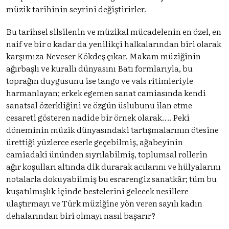
müzik tarihinin seyrini değiştirirler.
Bu tarihsel silsilenin ve müzikal mücadelenin en özel, en
naif ve bir o kadar da yenilikçi halkalarından biri olarak
karşımıza Neveser Kökdeş çıkar. Makam müziğinin
ağırbaşlı ve kurallı dünyasını Batı formlarıyla, bu
toprağın duygusunu ise tango ve vals ritimleriyle
harmanlayan; erkek egemen sanat camiasında kendi
sanatsal özerkliğini ve özgün üslubunu ilan etme
cesareti gösteren nadide bir örnek olarak…. Peki
döneminin müzik dünyasındaki tartışmalarının ötesine
ürettiği yüzlerce eserle geçebilmiş, ağabeyinin
camiadaki ününden sıyrılabilmiş, toplumsal rollerin
ağır koşulları altında dik durarak acılarını ve hülyalarını
notalarla dokuyabilmiş bu esrarengiz sanatkâr; tüm bu
kuşatılmışlık içinde bestelerini gelecek nesillere
ulaştırmayı ve Türk müziğine yön veren sayılı kadın
dehalarından biri olmayı nasıl başarır?