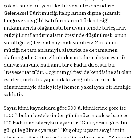
çok ötesinde bir yenilikçilik ve sentez barındırır.
Geleneksel Türk müziği kalıplarının dışına çıkarak;
tango ve vals gibi Batı formlarını Türk müziği
makamlarıyla olağanüstü bir uyum içinde birleştirir.
Müziği sınıflandırmaların ötesinde düşünürsek, onun
yarattığı ezgileri daha iyi anlayabiliriz. Zira onun
müziği ne tam anlamıyla alaturka ne de tamamen
alafrangadır. Onun zihninden notalara ulaşan estetik
dünya; safiyane naif ama bir o kadar da cesur bir
"Neveser tarzı"dır. Çoğunun güftesi de kendisine ait olan
eserleri, melodik yapısındaki zenginlik ve ritmik
dinamizmiyle dinleyiciyi hemen yakalayan bir kimliğe
sahiptir.
Sayısı kimi kaynaklara göre 500'ü, kimilerine göre ise
1000'i bulan bestelerinden günümüze maalesef sadece
100 kadarı notalarıyla ulaşabilir. "Gülüyorsun güzelim
gül güle gülmek yaraşır", "Kuş olup uçsam sevgilimin
diyarına", "Sevdikçe seni ömrüm artar ey yâr", “Ruhumda