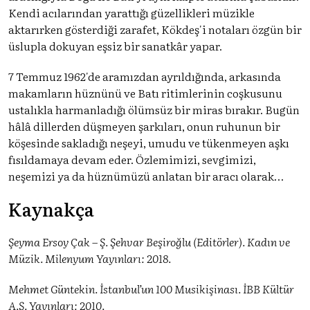
Kendi acılarından yarattığı güzellikleri müzikle
aktarırken gösterdiği zarafet, Kökdeş'i notaları özgün bir
üslupla dokuyan eşsiz bir sanatkâr yapar.
7 Temmuz 1962'de aramızdan ayrıldığında, arkasında
makamların hüznünü ve Batı ritimlerinin coşkusunu
ustalıkla harmanladığı ölümsüz bir miras bırakır. Bugün
hâlâ dillerden düşmeyen şarkıları, onun ruhunun bir
köşesinde sakladığı neşeyi, umudu ve tükenmeyen aşkı
fısıldamaya devam eder. Özlemimizi, sevgimizi,
neşemizi ya da hüznümüzü anlatan bir aracı olarak…
Kaynakça
Şeyma Ersoy Çak – Ş. Şehvar Beşiroğlu (Editörler). Kadın ve
Müzik. Milenyum Yayınları: 2018.
Mehmet Güntekin. İstanbul’un 100 Musikişinası. İBB Kültür
A.Ş. Yayınları: 2010.