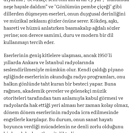
neşe hayale daldım” ve "Gönlümün pembe çiçeği" gibi
dillerden düşmeyen eserleri, onun duygusal derinliğini
ve müzikal zekâsını gözler önüne serer. Kökdeş, aşkı,
hasreti ve hüznü anlatırken basmakalıp ağdalı sözler
yerine; son derece samimi, duru ve modern bir dil
kullanmayı tercih eder.
Eserlerinin geniş kitlelere ulaşması, ancak 1950'li
yıllarda Ankara ve İstanbul radyolarında
seslendirilmesiyle mümkün olur. Kendi çaldığı piyano
eşliğinde eserlerinin okunduğu radyo programları, onu
halkın gönlünde taht kuran bir besteci yapar. Buna
rağmen, akademik çevreler ve gelenekçi müzik
otoriteleri tarafından tam anlamıyla kabul görmesi ve
radyolarda hak ettiği yeri alması her zaman kolay olmaz,
dönem dönem eserlerinin radyoda icra edilmesinde
engellerle karşılaşır. Bu durum, onun sanat hayatı
boyunca verdiği mücadelenin ne denli zorlu olduğunu