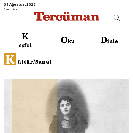
08 Ağustos, 2026
Cumartesi
K
O
D
ku
inle
eşfet
K
ültür/Sanat