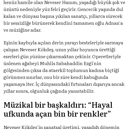
henüz hamile olan Neveser Hanım, yaşadığı büyük şok ve
üzüntü nedeniyle yüz felci geçirir. Gencecik yaşında dul
kalan ve dünyası başına yıkılan sanatçı, yıllarca sürecek
bir sessizliğe bürünerek kendini tamamen oğlu Adnan'a
ve müziğine adar.
Eşinin kaybıyla açılan derin yarayı besteleriyle sarmaya
çalışan Neveser Kökdeş, uzun yıllar boyunca ürettiği
eserleri gün yüzüne çıkarmaktan çekinir. Operetleriyle
ünlenen ağabeyi Muhlis Sabahaddin Ezgi'nin
gölgesinden çıksa da ataerkil toplumun kadına biçtiği
görünmez sınırlar, onu bir süre kendi kabuğunda
yaşamaya iter. İç dünyasındaki fırtınaları dışarıya ancak
yıllar sonra, olgunluk çağında yansıtabilir.
Müzikal bir başkaldırı: “Hayal
ufkunda açan bin bir renkler”
Neveser Kökdeş'in sanatsal üretimi, yaşadığı dönemin