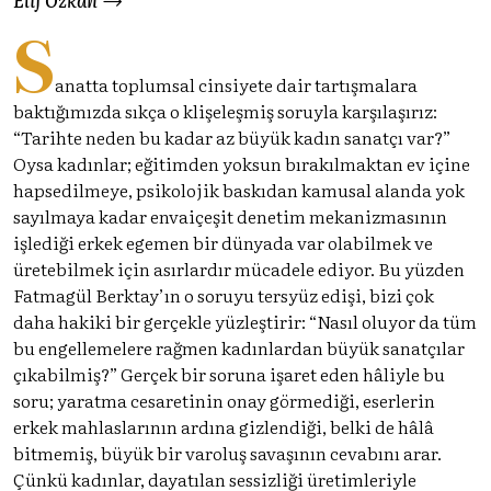
S
anatta toplumsal cinsiyete dair tartışmalara
baktığımızda sıkça o klişeleşmiş soruyla karşılaşırız:
“Tarihte neden bu kadar az büyük kadın sanatçı var?”
Oysa kadınlar; eğitimden yoksun bırakılmaktan ev içine
hapsedilmeye, psikolojik baskıdan kamusal alanda yok
sayılmaya kadar envaiçeşit denetim mekanizmasının
işlediği erkek egemen bir dünyada var olabilmek ve
üretebilmek için asırlardır mücadele ediyor. Bu yüzden
Fatmagül Berktay’ın o soruyu tersyüz edişi, bizi çok
daha hakiki bir gerçekle yüzleştirir: “Nasıl oluyor da tüm
bu engellemelere rağmen kadınlardan büyük sanatçılar
çıkabilmiş?” Gerçek bir soruna işaret eden hâliyle bu
soru; yaratma cesaretinin onay görmediği, eserlerin
erkek mahlaslarının ardına gizlendiği, belki de hâlâ
bitmemiş, büyük bir varoluş savaşının cevabını arar.
Çünkü kadınlar, dayatılan sessizliği üretimleriyle