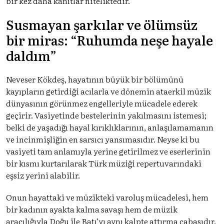
bir kez daha kanıtlar niteliktedir.
Susmayan şarkılar ve ölümsüz
bir miras: “Ruhumda neşe hayale
daldım”
Neveser Kökdeş, hayatının büyük bir bölümünü
kayıpların getirdiği acılarla ve dönemin ataerkil müzik
dünyasının görünmez engelleriyle mücadele ederek
geçirir. Vasiyetinde bestelerinin yakılmasını istemesi;
belki de yaşadığı hayal kırıklıklarının, anlaşılamamanın
ve incinmişliğin en sarsıcı yansımasıdır. Neyse ki bu
vasiyeti tam anlamıyla yerine getirilmez ve eserlerinin
bir kısmı kurtarılarak Türk müziği repertuvarındaki
eşsiz yerini alabilir.
Onun hayattaki ve müzikteki varoluş mücadelesi, hem
bir kadının ayakta kalma savaşı hem de müzik
aracılığıyla Doğu ile Batı’yı aynı kalpte attırma çabasıdır.