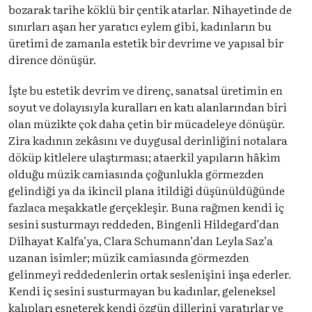
bozarak tarihe köklü bir çentik atarlar. Nihayetinde de
sınırları aşan her yaratıcı eylem gibi, kadınların bu
üretimi de zamanla estetik bir devrime ve yapısal bir
dirence dönüşür.
İşte bu estetik devrim ve direnç, sanatsal üretimin en
soyut ve dolayısıyla kuralları en katı alanlarından biri
olan müzikte çok daha çetin bir mücadeleye dönüşür.
Zira kadının zekâsını ve duygusal derinliğini notalara
döküp kitlelere ulaştırması; ataerkil yapıların hâkim
olduğu müzik camiasında çoğunlukla görmezden
gelindiği ya da ikincil plana itildiği düşünüldüğünde
fazlaca meşakkatle gerçekleşir. Buna rağmen kendi iç
sesini susturmayı reddeden, Bingenli Hildegard’dan
Dilhayat Kalfa’ya, Clara Schumann’dan Leyla Saz’a
uzanan isimler; müzik camiasında görmezden
gelinmeyi reddedenlerin ortak seslenişini inşa ederler.
Kendi iç sesini susturmayan bu kadınlar, geleneksel
kalıpları esneterek kendi özgün dillerini yaratırlar ve