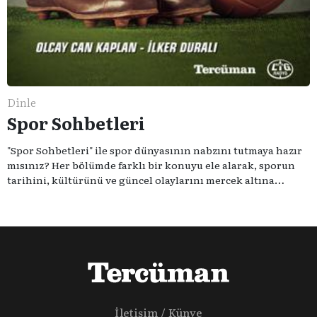
Dinle
Spor Sohbetleri
"Spor Sohbetleri" ile spor dünyasının nabzını tutmaya hazır
mısınız? Her bölümde farklı bir konuyu ele alarak, sporun
tarihini, kültürünü ve güncel olaylarını mercek altına
alıyoruz. Taktik teknikten ziyade sporun toplumsal
etkilerini masaya yatıyoruz. Eğer siz de sporun sadece spor
olmadığına inananlardansanız "Spor Sohbetleri" tam size
göre.
İletişim / Künye