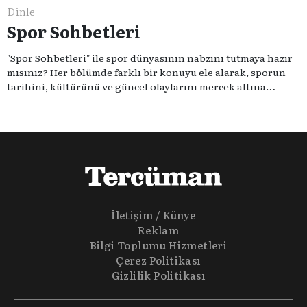
Dinle
Spor Sohbetleri
"Spor Sohbetleri" ile spor dünyasının nabzını tutmaya hazır
mısınız? Her bölümde farklı bir konuyu ele alarak, sporun
tarihini, kültürünü ve güncel olaylarını mercek altına
alıyoruz. Taktik teknikten ziyade sporun toplumsal
etkilerini masaya yatıyoruz. Eğer siz de sporun sadece spor
olmadığına inananlardansanız "Spor Sohbetleri" tam size
göre.
İletişim / Künye
Reklam
Bilgi Toplumu Hizmetleri
Çerez Politikası
Gizlilik Politikası