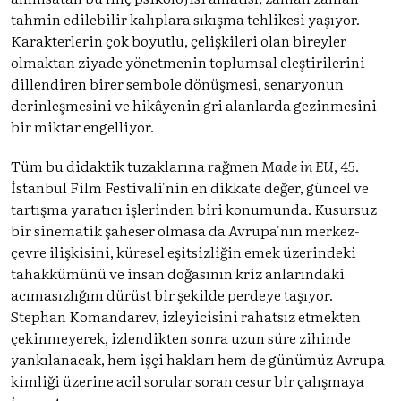
tahmin edilebilir kalıplara sıkışma tehlikesi yaşıyor.
Karakterlerin çok boyutlu, çelişkileri olan bireyler
olmaktan ziyade yönetmenin toplumsal eleştirilerini
dillendiren birer sembole dönüşmesi, senaryonun
derinleşmesini ve hikâyenin gri alanlarda gezinmesini
bir miktar engelliyor.
Tüm bu didaktik tuzaklarına rağmen
Made in EU
, 45.
İstanbul Film Festivali'nin en dikkate değer, güncel ve
tartışma yaratıcı işlerinden biri konumunda. Kusursuz
bir sinematik şaheser olmasa da Avrupa'nın merkez-
çevre ilişkisini, küresel eşitsizliğin emek üzerindeki
tahakkümünü ve insan doğasının kriz anlarındaki
acımasızlığını dürüst bir şekilde perdeye taşıyor.
Stephan Komandarev, izleyicisini rahatsız etmekten
çekinmeyerek, izlendikten sonra uzun süre zihinde
yankılanacak, hem işçi hakları hem de günümüz Avrupa
kimliği üzerine acil sorular soran cesur bir çalışmaya