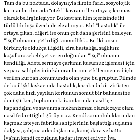
Tam da bu noktada, dolayısıyla filmin farkı, sosyolojik
katmanları burada “öteki” kavramı ile ortaya çıkarması
olarak belirginleşiyor. Bu kavram film içerisinde iki
türlü bir inşa üzerinde ele alınıyor. Biri “hastalık” ile
ortaya çıkan, diğeri ise onun çok daha gerisini besleyen
“işçi” olmanın getirdiği “anomilik”… Bu iki unsur
birbiriyle oldukça ilişkili, zira hastalığa, sağlıksız
koşullara sebebiyet veren doğrudan “işçi” olmanın
kendiliği. Adeta sermaye çarkının kusursuz işlemesi için
ve para sahiplerinin kâr oranlarının etkilenmemesi için
verilen kurban konumunda olan yine bu gruptur. Filmde
de bu ilişki kıskacında hastalık, kasabada bir virüsten
çok daha hızlı yayılan korkunun somut bir bahanesine
dönüşürken, toplumun kriz anlarında nasıl içe
kapandığını ve savunma mekanizması olarak zayıf olanı
nasıl feda ettiğini görüyoruz. Kendi sorumluluklarından
kaçmak isteyen fabrika sahiplerinin başlattığı suçlama
dalgası; çalışma arkadaşlarına, komşulara ve hatta
İva'nın kendi çocuğuna kadar sirayet ediyor. İva,