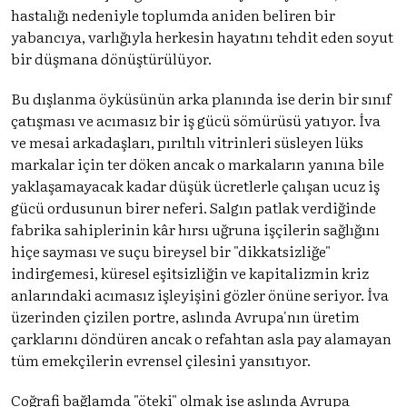
hastalığı nedeniyle toplumda aniden beliren bir
yabancıya, varlığıyla herkesin hayatını tehdit eden soyut
bir düşmana dönüştürülüyor.
Bu dışlanma öyküsünün arka planında ise derin bir sınıf
çatışması ve acımasız bir iş gücü sömürüsü yatıyor. İva
ve mesai arkadaşları, pırıltılı vitrinleri süsleyen lüks
markalar için ter döken ancak o markaların yanına bile
yaklaşamayacak kadar düşük ücretlerle çalışan ucuz iş
gücü ordusunun birer neferi. Salgın patlak verdiğinde
fabrika sahiplerinin kâr hırsı uğruna işçilerin sağlığını
hiçe sayması ve suçu bireysel bir "dikkatsizliğe"
indirgemesi, küresel eşitsizliğin ve kapitalizmin kriz
anlarındaki acımasız işleyişini gözler önüne seriyor. İva
üzerinden çizilen portre, aslında Avrupa'nın üretim
çarklarını döndüren ancak o refahtan asla pay alamayan
tüm emekçilerin evrensel çilesini yansıtıyor.
Coğrafi bağlamda "öteki" olmak ise aslında Avrupa