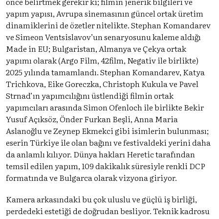
önce belirtmek gerekir ki; filmin jenerik bilgileri ve
yapım yapısı, Avrupa sinemasının güncel ortak üretim
dinamiklerini de özetler nitelikte. Stephan Komandarev
ve Simeon Ventsislavov’un senaryosunu kaleme aldığı
Made in EU; Bulgaristan, Almanya ve Çekya ortak
yapımı olarak (Argo Film, 42film, Negativ ile birlikte)
2025 yılında tamamlandı. Stephan Komandarev, Katya
Trichkova, Eike Goreczka, Christoph Kukula ve Pavel
Strnad’ın yapımcılığını üstlendiği filmin ortak
yapımcıları arasında Simon Ofenloch ile birlikte Bekir
Yusuf Açıksöz, Önder Furkan Beşli, Anna Maria
Aslanoğlu ve Zeynep Ekmekci gibi isimlerin bulunması;
eserin Türkiye ile olan bağını ve festivaldeki yerini daha
da anlamlı kılıyor. Dünya hakları Heretic tarafından
temsil edilen yapım, 109 dakikalık süresiyle renkli DCP
formatında ve Bulgarca olarak vizyona giriyor.
Kamera arkasındaki bu çok uluslu ve güçlü iş birliği,
perdedeki estetiği de doğrudan besliyor. Teknik kadrosu