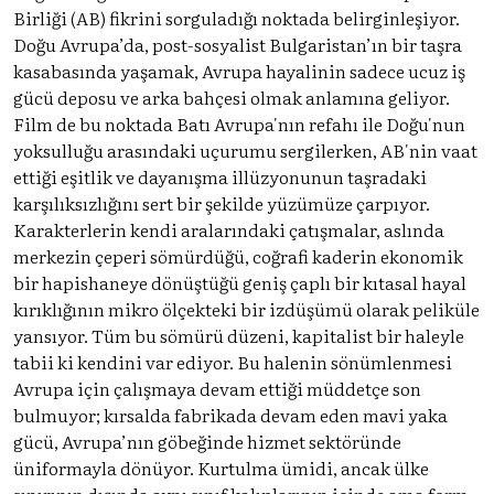
Birliği (AB) fikrini sorguladığı noktada belirginleşiyor.
Doğu Avrupa’da, post-sosyalist Bulgaristan’ın bir taşra
kasabasında yaşamak, Avrupa hayalinin sadece ucuz iş
gücü deposu ve arka bahçesi olmak anlamına geliyor.
Film de bu noktada Batı Avrupa'nın refahı ile Doğu'nun
yoksulluğu arasındaki uçurumu sergilerken, AB'nin vaat
ettiği eşitlik ve dayanışma illüzyonunun taşradaki
karşılıksızlığını sert bir şekilde yüzümüze çarpıyor.
Karakterlerin kendi aralarındaki çatışmalar, aslında
merkezin çeperi sömürdüğü, coğrafi kaderin ekonomik
bir hapishaneye dönüştüğü geniş çaplı bir kıtasal hayal
kırıklığının mikro ölçekteki bir izdüşümü olarak peliküle
yansıyor. Tüm bu sömürü düzeni, kapitalist bir haleyle
tabii ki kendini var ediyor. Bu halenin sönümlenmesi
Avrupa için çalışmaya devam ettiği müddetçe son
bulmuyor; kırsalda fabrikada devam eden mavi yaka
gücü, Avrupa’nın göbeğinde hizmet sektöründe
üniformayla dönüyor. Kurtulma ümidi, ancak ülke
sınırının dışında aynı sınıf kalıplarının içinde ama form