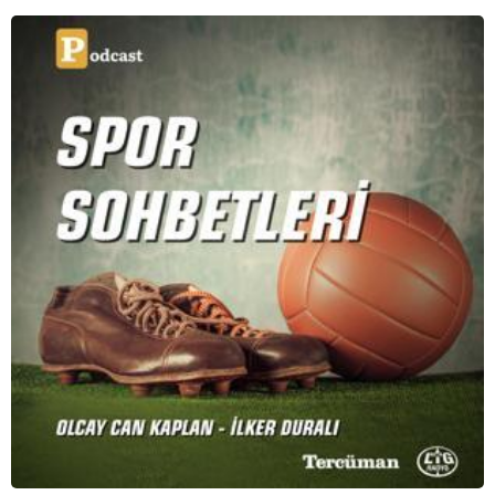
serimizde; tiyatroyu, alanının uzman isimleriyle
konuşuyoruz..