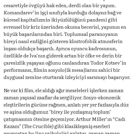
cesaretiyle övgüyü hak eden, derdi olan bir yapım.
Komandarev’in işçi sınıfıyla kurduğu dolaysız bağ ve
küresel kapitalizmin ikiyüzlülüğünü pandemi gibi
evrensel bir kriz üzerinden okuma becerisi, yapımın en
büyük başarılarından biri. Toplumsal paranoyanın
bireyi nasıl ezdiğini gösteren klostrofobik atmosferin
inşası oldukça başarılı. Ayrıca oyuncu kadrosunun,
özellikle de İva’nın giderek artan bir öfke ve derin bir
çaresizlik yaşayan oğlunu canlandıran Todor Kotsev’in
performansı, filmin sosyolojik mesajlarını sahici bir
duygusal zemine oturtarak izleyiciyi sarsmayı başarıyor.
Ne var ki film, ele aldığı ağır meseleleri işlerken zaman
zaman yapısal zaaflar da sergiliyor. Sosyo-ekonomik
eleştirilerin gücüne rağmen, anlatı yer yer fazlasıyla düz
ve aşina olduğumuz "birey ile yozlaşmış toplum"
çatışmasının ötesine geçemiyor. Arthur Miller’ın “Cadı
Kazanı” (The Crucible) gibi klasikleşmiş eserleri
anımsatan bu linç psikolojisi anlatısı, zaman zaman