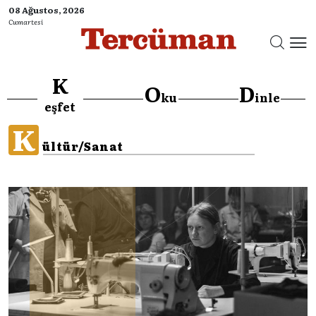
08 Ağustos, 2026
Cumartesi
K
O
D
ku
inle
eşfet
K
ültür/Sanat