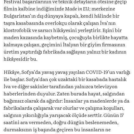
Festival başarılarının ve teknik detayların ötesine geçip
filmin kalbine indiğimizde
Made in EU;
merkezine
Bulgaristan’ın dış dünyaya kapalı, kendi hâlinde bir
taşra kasabasında overlokçu olarak çalışan İva’nın
klostrofobik ve sarsıcı hikâyesini yerleştirir. Eşini bir
maden kazasında kaybetmiş, çocuğuyla birlikte hayatta
kalmaya çalışan, geçimini İtalyan bir giyim firmasının
üretim yaptırdığı fabrikada sağlayan yalnız bir kadının
hikâyesidir bu.
Hikâye, Sofya’da yavaş yavaş yayılan COVID-19’un varlığı
ile başlar. Sofya’dan çok uzaktaki bir kasabada hastalık
İva ve diğer sakinler tarafından yalnızca televizyon
haberlerinden duyulur. Zaten burada hayat, salgından
bağımsız olarak da ağırdır: İnsanlar ya madenlerde ya da
fabrikalarda çalışarak var olurlar ve çalışma koşulları,
salgının yıkıcılığıyla yarışacak ölçüde serttir. Günün 17
saatini ara vermeden, doğru düzgün beslenemeden,
durmaksızın iş başında geçiren bu insanların ne