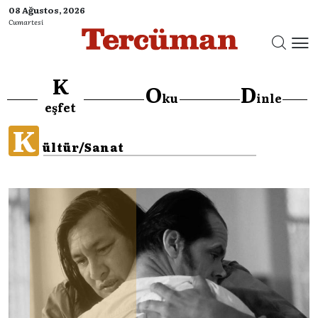
08 Ağustos, 2026
Cumartesi
K
O
D
ku
inle
eşfet
K
ültür/Sanat