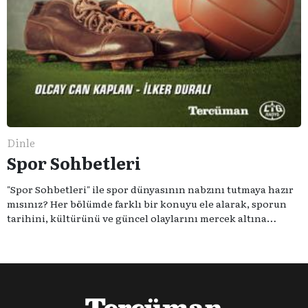
Dinle
Spor Sohbetleri
"Spor Sohbetleri" ile spor dünyasının nabzını tutmaya hazır
mısınız? Her bölümde farklı bir konuyu ele alarak, sporun
tarihini, kültürünü ve güncel olaylarını mercek altına
alıyoruz. Taktik teknikten ziyade sporun toplumsal
etkilerini masaya yatıyoruz. Eğer siz de sporun sadece spor
olmadığına inananlardansanız "Spor Sohbetleri" tam size
göre.