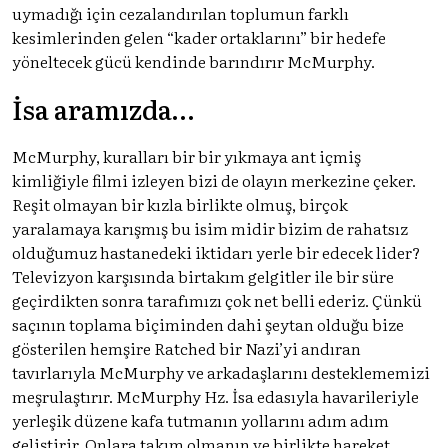
uymadığı için cezalandırılan toplumun farklı
kesimlerinden gelen “kader ortaklarını” bir hedefe
yöneltecek gücü kendinde barındırır McMurphy.
İsa aramızda…
McMurphy, kuralları bir bir yıkmaya ant içmiş
kimliğiyle filmi izleyen bizi de olayın merkezine çeker.
Reşit olmayan bir kızla birlikte olmuş, birçok
yaralamaya karışmış bu isim midir bizim de rahatsız
olduğumuz hastanedeki iktidarı yerle bir edecek lider?
Televizyon karşısında birtakım gelgitler ile bir süre
geçirdikten sonra tarafımızı çok net belli ederiz. Çünkü
saçının toplama biçiminden dahi şeytan olduğu bize
gösterilen hemşire Ratched bir Nazi’yi andıran
tavırlarıyla McMurphy ve arkadaşlarını desteklememizi
meşrulaştırır. McMurphy Hz. İsa edasıyla havarileriyle
yerleşik düzene kafa tutmanın yollarını adım adım
geliştirir. Onlara takım olmanın ve birlikte hareket