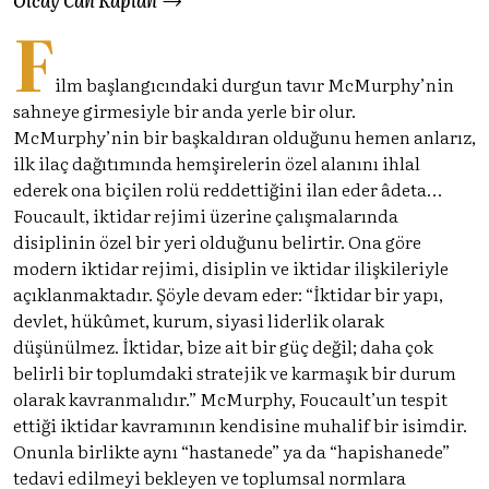
F
ilm başlangıcındaki durgun tavır McMurphy’nin
sahneye girmesiyle bir anda yerle bir olur.
McMurphy’nin bir başkaldıran olduğunu hemen anlarız,
ilk ilaç dağıtımında hemşirelerin özel alanını ihlal
ederek ona biçilen rolü reddettiğini ilan eder âdeta…
Foucault, iktidar rejimi üzerine çalışmalarında
disiplinin özel bir yeri olduğunu belirtir. Ona göre
modern iktidar rejimi, disiplin ve iktidar ilişkileriyle
açıklanmaktadır. Şöyle devam eder: “İktidar bir yapı,
devlet, hükûmet, kurum, siyasi liderlik olarak
düşünülmez. İktidar, bize ait bir güç değil; daha çok
belirli bir toplumdaki stratejik ve karmaşık bir durum
olarak kavranmalıdır.” McMurphy, Foucault’un tespit
ettiği iktidar kavramının kendisine muhalif bir isimdir.
Onunla birlikte aynı “hastanede” ya da “hapishanede”
tedavi edilmeyi bekleyen ve toplumsal normlara