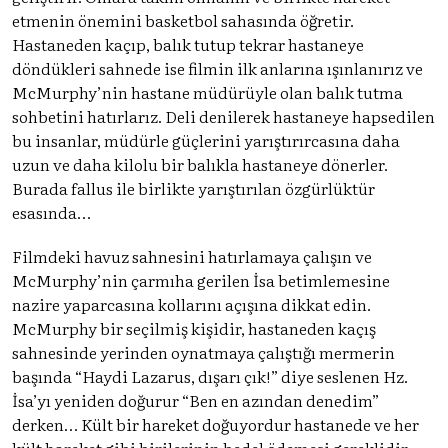
etmenin önemini basketbol sahasında öğretir.
Hastaneden kaçıp, balık tutup tekrar hastaneye
döndükleri sahnede ise filmin ilk anlarına ışınlanırız ve
McMurphy’nin hastane müdürüyle olan balık tutma
sohbetini hatırlarız. Deli denilerek hastaneye hapsedilen
bu insanlar, müdürle güçlerini yarıştırırcasına daha
uzun ve daha kilolu bir balıkla hastaneye dönerler.
Burada fallus ile birlikte yarıştırılan özgürlüktür
esasında…
Filmdeki havuz sahnesini hatırlamaya çalışın ve
McMurphy’nin çarmıha gerilen İsa betimlemesine
nazire yaparcasına kollarını açışına dikkat edin.
McMurphy bir seçilmiş kişidir, hastaneden kaçış
sahnesinde yerinden oynatmaya çalıştığı mermerin
başında “Haydi Lazarus, dışarı çık!” diye seslenen Hz.
İsa’yı yeniden doğurur “Ben en azından denedim”
derken… Kült bir hareket doğuyordur hastanede ve her
kült hareket gibi birilerinin bedel ödemesi gereklidir.