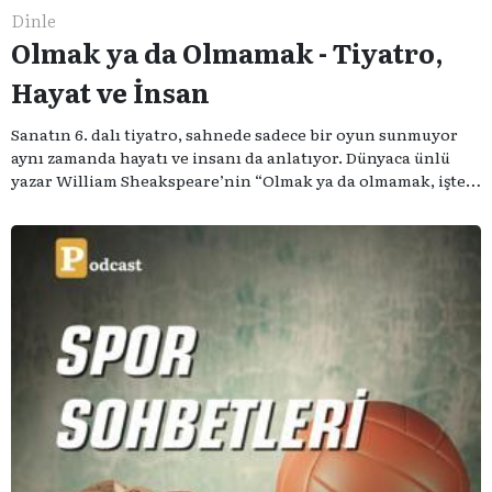
Dinle
Olmak ya da Olmamak - Tiyatro,
Hayat ve İnsan
Sanatın 6. dalı tiyatro, sahnede sadece bir oyun sunmuyor
aynı zamanda hayatı ve insanı da anlatıyor. Dünyaca ünlü
yazar William Sheakspeare’nin “Olmak ya da olmamak, işte
bütün mesele bu” sözünden ilham aldığımız podcast
serimizde; tiyatroyu, alanının uzman isimleriyle
konuşuyoruz..