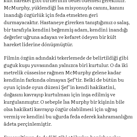
McMurphy, yüklendiği İsa misyonuyla canını, kanını
inandığı özgürlük için feda etmekten geri
durmayacaktır. Hastaneye girerken tanıştığımız o salaş,
bir tarafıyla kendini beğenmiş adam, kendini inandığı
değerler uğruna adayan ve kefaret ödeyen bir kült
hareket liderine dönüşmüştür.
Filmin özgün adındaki tekerlemede de belirtildiği gibi
guguk kuşu yuvasından yalnızca biri kurtulur. O da iki
metrelik cüssesine rağmen McMurphy gelene kadar
kendinin farkında olmayan Şef’tir. Belki de bütün bu
oyun içinde oyun düzeni Şef’in kendi hakikatini,
doğasını kavrayıp kurtulması için inşa edilmiş ve
kurgulanmıştır. O sebeple İsa Murphy bir kişinin bile
olsa hakikati kavrayıp özgür olabilmesi için uğraş
vermiş ve kendini bu uğurda feda ederek kahramanlığını
âdeta perçinlemiştir.
Foucault’nun da dediği gibi atölyeler, hapishaneler,