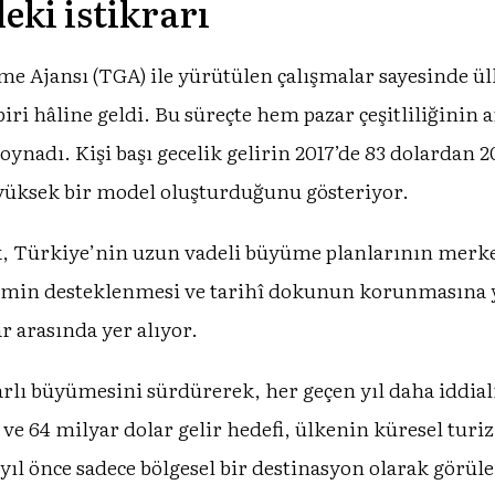
eki istikrarı
e Ajansı (TGA) ile yürütülen çalışmalar sayesinde ülk
iri hâline geldi. Bu süreçte hem pazar çeşitliliğinin 
nadı. Kişi başı gecelik gelirin 2017’de 83 dolardan 2
yüksek bir model oluşturduğunu gösteriyor.
, Türkiye’nin uzun vadeli büyüme planlarının merkez
rizmin desteklenmesi ve tarihî dokunun korunmasına 
r arasında yer alıyor.
rlı büyümesini sürdürerek, her geçen yıl daha iddia
 ve 64 milyar dolar gelir hedefi, ülkenin küresel tur
yıl önce sadece bölgesel bir destinasyon olarak görü