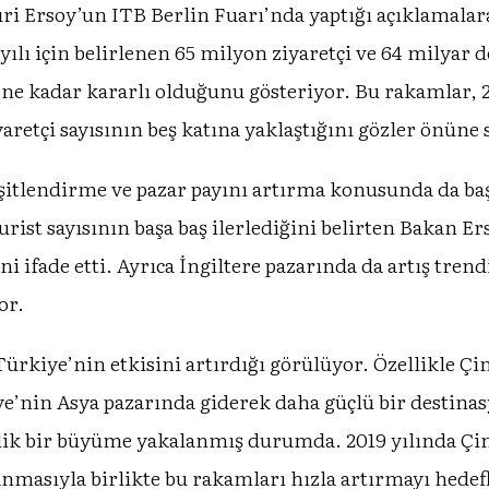
Ersoy’un ITB Berlin Fuarı’nda yaptığı açıklamalara 
 yılı için belirlenen 65 milyon ziyaretçi ve 64 milyar 
e kadar kararlı olduğunu gösteriyor. Bu rakamlar, 2
iyaretçi sayısının beş katına yaklaştığını gözler önüne 
eşitlendirme ve pazar payını artırma konusunda da baş
ist sayısının başa baş ilerlediğini belirten Bakan Ers
i ifade etti. Ayrıca İngiltere pazarında da artış tren
or.
ürkiye’nin etkisini artırdığı görülüyor. Özellikle Çi
’nin Asya pazarında giderek daha güçlü bir destinasy
0’lik bir büyüme yakalanmış durumda. 2019 yılında Çin
nmasıyla birlikte bu rakamları hızla artırmayı hedefl