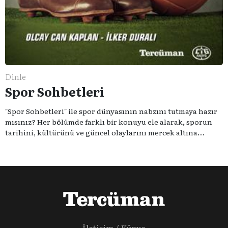
Dinle
Spor Sohbetleri
"Spor Sohbetleri" ile spor dünyasının nabzını tutmaya hazır
mısınız? Her bölümde farklı bir konuyu ele alarak, sporun
tarihini, kültürünü ve güncel olaylarını mercek altına
alıyoruz. Taktik teknikten ziyade sporun toplumsal
etkilerini masaya yatıyoruz. Eğer siz de sporun sadece spor
olmadığına inananlardansanız "Spor Sohbetleri" tam size
göre.
İletişim / Künye