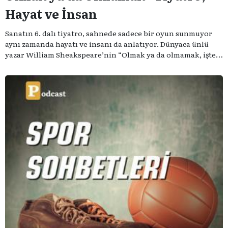
Hayat ve İnsan
Sanatın 6. dalı tiyatro, sahnede sadece bir oyun sunmuyor
aynı zamanda hayatı ve insanı da anlatıyor. Dünyaca ünlü
yazar William Sheakspeare’nin “Olmak ya da olmamak, işte
bütün mesele bu” sözünden ilham aldığımız podcast
serimizde; tiyatroyu, alanının uzman isimleriyle
konuşuyoruz..