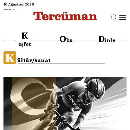
10 Ağustos, 2026
Pazartesi
K
O
D
ku
inle
eşfet
K
ültür/Sanat