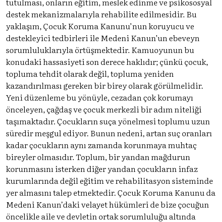
tutulması, onların eğitim, meslek edinme ve psikososyal
destek mekanizmalarıyla rehabilite edilmesidir. Bu
yaklaşım, Çocuk Koruma Kanunu’nun koruyucu ve
destekleyici tedbirleri ile Medeni Kanun’un ebeveyn
sorumluluklarıyla örtüşmektedir. Kamuoyunun bu
konudaki hassasiyeti son derece haklıdır; çünkü çocuk,
topluma tehdit olarak değil, topluma yeniden
kazandırılması gereken bir birey olarak görülmelidir.
Yeni düzenleme bu yönüyle, cezadan çok korumayı
önceleyen, çağdaş ve çocuk merkezli bir adım niteliği
taşımaktadır. Çocukların suça yönelmesi toplumu uzun
süredir meşgul ediyor. Bunun nedeni, artan suç oranları
kadar çocukların aynı zamanda korunmaya muhtaç
bireyler olmasıdır. Toplum, bir yandan mağdurun
korunmasını isterken diğer yandan çocukların infaz
kurumlarında değil eğitim ve rehabilitasyon sisteminde
yer almasını talep etmektedir. Çocuk Koruma Kanunu da
Medeni Kanun’daki velayet hükümleri de bize çocuğun
öncelikle aile ve devletin ortak sorumluluğu altında