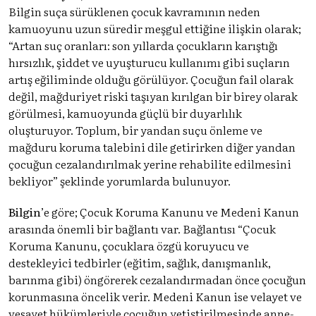
Bilgin suça sürüklenen çocuk kavramının neden
kamuoyunu uzun süredir meşgul ettiğine ilişkin olarak;
“Artan suç oranları: son yıllarda çocukların karıştığı
hırsızlık, şiddet ve uyuşturucu kullanımı gibi suçların
artış eğiliminde olduğu görülüyor. Çocuğun fail olarak
değil, mağduriyet riski taşıyan kırılgan bir birey olarak
görülmesi, kamuoyunda güçlü bir duyarlılık
oluşturuyor. Toplum, bir yandan suçu önleme ve
mağduru koruma talebini dile getirirken diğer yandan
çocuğun cezalandırılmak yerine rehabilite edilmesini
bekliyor” şeklinde yorumlarda bulunuyor.
Bilgin
’e göre; Çocuk Koruma Kanunu ve Medeni Kanun
arasında önemli bir bağlantı var. Bağlantısı “Çocuk
Koruma Kanunu, çocuklara özgü koruyucu ve
destekleyici tedbirler (eğitim, sağlık, danışmanlık,
barınma gibi) öngörerek cezalandırmadan önce çocuğun
korunmasına öncelik verir. Medeni Kanun ise velayet ve
vesayet hükümleriyle çocuğun yetiştirilmesinde anne-