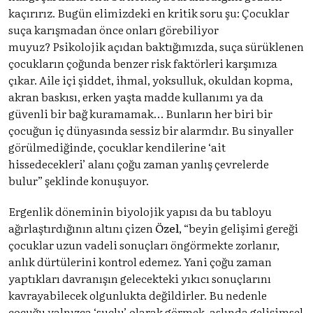
kaçırırız. Bugün elimizdeki en kritik soru şu: Çocuklar
suça karışmadan önce onları görebiliyor
muyuz? Psikolojik açıdan baktığımızda, suça sürüklenen
çocukların çoğunda benzer risk faktörleri karşımıza
çıkar. Aile içi şiddet, ihmal, yoksulluk, okuldan kopma,
akran baskısı, erken yaşta madde kullanımı ya da
güvenli bir bağ kuramamak… Bunların her biri bir
çocuğun iç dünyasında sessiz bir alarmdır. Bu sinyaller
görülmediğinde, çocuklar kendilerine ‘ait
hissedecekleri’ alanı çoğu zaman yanlış çevrelerde
bulur” şeklinde konuşuyor.
Ergenlik döneminin biyolojik yapısı da bu tabloyu
ağırlaştırdığının altını çizen
Özel
, “beyin gelişimi gereği
çocuklar uzun vadeli sonuçları öngörmekte zorlanır,
anlık dürtülerini kontrol edemez. Yani çoğu zaman
yaptıkları davranışın gelecekteki yıkıcı sonuçlarını
kavrayabilecek olgunlukta değildirler. Bu nedenle
çocuğu yalnızca ‘suçlu’ olarak görmek, aslında gelişimsel