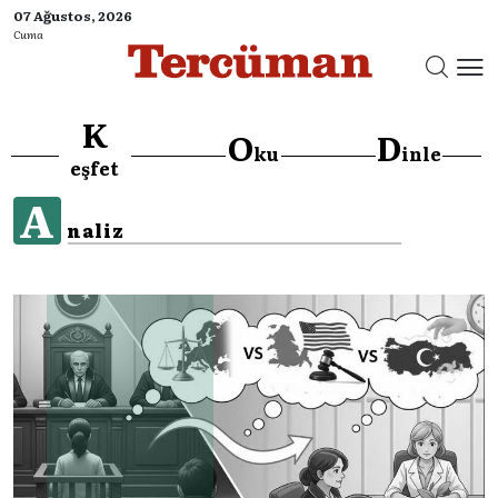
07 Ağustos, 2026
Cuma
K
O
D
ku
inle
eşfet
A
naliz