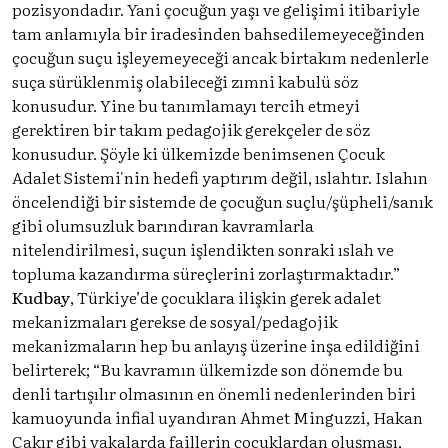
pozisyondadır. Yani çocuğun yaşı ve gelişimi itibariyle
tam anlamıyla bir iradesinden bahsedilemeyeceğinden
çocuğun suçu işleyemeyeceği ancak birtakım nedenlerle
suça sürüklenmiş olabileceği zımni kabulü söz
konusudur. Yine bu tanımlamayı tercih etmeyi
gerektiren bir takım pedagojik gerekçeler de söz
konusudur. Şöyle ki ülkemizde benimsenen Çocuk
Adalet Sistemi'nin hedefi yaptırım değil, ıslahtır. Islahın
öncelendiği bir sistemde de çocuğun suçlu/şüpheli/sanık
gibi olumsuzluk barındıran kavramlarla
nitelendirilmesi, suçun işlendikten sonraki ıslah ve
topluma kazandırma süreçlerini zorlaştırmaktadır.”
Kudbay
, Türkiye’de çocuklara ilişkin gerek adalet
mekanizmaları gerekse de sosyal/pedagojik
mekanizmaların hep bu anlayış üzerine inşa edildiğini
belirterek; “Bu kavramın ülkemizde son dönemde bu
denli tartışılır olmasının en önemli nedenlerinden biri
kamuoyunda infial uyandıran Ahmet Minguzzi, Hakan
Çakır gibi vakalarda faillerin çocuklardan oluşması,