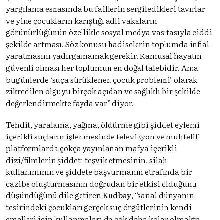
yargılama esnasında bu faillerin sergiledikleri tavırlar
ve yine çocukların karıştığı adli vakaların
görünürlüğünün özellikle sosyal medya vasıtasıyla ciddi
şekilde artması. Söz konusu hadiselerin toplumda infial
yaratmasını yadırgamamak gerekir. Kamusal hayatın
güvenli olması her toplumun en doğal talebidir. Ama
bugünlerde ‘suça sürüklenen çocuk problemi’ olarak
zikredilen olguyu birçok açıdan ve sağlıklı bir şekilde
değerlendirmekte fayda var” diyor.
Tehdit, yaralama, yağma, öldürme gibi şiddet eylemi
içerikli suçların işlenmesinde televizyon ve muhtelif
platformlarda çokça yayınlanan mafya içerikli
dizi/filmlerin şiddeti teşvik etmesinin, silah
kullanımının ve şiddete başvurmanın etrafında bir
cazibe oluşturmasının doğrudan bir etkisi olduğunu
düşündüğünü dile getiren
Kudbay
, “sanal dünyanın
tesirindeki çocukları gerçek suç örgütlerinin kendi
emelleri için kullanmaları da çok daha kolay olmakta