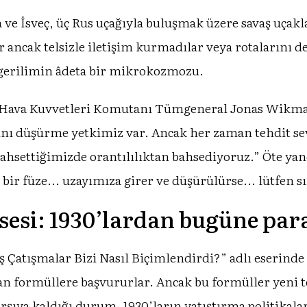
ya ve İsveç, üç Rus uçağıyla buluşmak üzere savaş uçak
 ancak telsizle iletişim kurmadılar veya rotalarını de
 gerilimin âdeta bir mikrokozmozu.
eç Hava Kuvvetleri Komutanı Tümgeneral Jonas Wikma
ını düşürme yetkimiz var. Ancak her zaman tehdit sev
ahsettiğimizde orantılılıktan bahsediyoruz.” Öte ya
 bir füze... uzayımıza girer ve düşürülürse... lütfen 
esi: 1930’lardan bugüne para
Çatışmalar Bizi Nasıl Biçimlendirdi?” adlı eserinde iş
yan formüllere başvururlar. Ancak bu formüller yeni t
rşıya kaldığı durum, 1930’ların yatıştırma politikaları