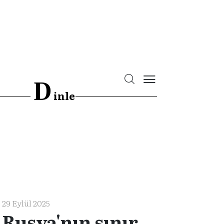
D
inle
29 Eylül 2025
Rusya'nın sınır