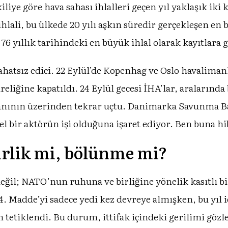
iliye göre hava sahası ihlalleri geçen yıl yaklaşık iki 
ihlali, bu ülkede 20 yılı aşkın süredir gerçekleşen en 
n 76 yıllık tarihindeki en büyük ihlal olarak kayıtlara g
 rahatsız edici. 22 Eylül’de Kopenhag ve Oslo havalima
reliğine kapatıldı. 24 Eylül gecesi İHA’lar, aralarında
nının üzerinden tekrar uçtu. Danimarka Savunma Ba
l bir aktörün işi olduğuna işaret ediyor. Ben buna hi
rlik mi, bölünme mi?
eğil; NATO’nun ruhuna ve birliğine yönelik kasıtlı bir 
Madde’yi sadece yedi kez devreye almışken, bu yıl iç
 tetiklendi. Bu durum, ittifak içindeki gerilimi gözl