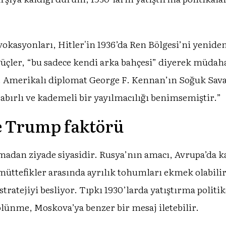
okasyonları, Hitler'in 1936’da Ren Bölgesi’ni yenide
 güçler, “bu sadece kendi arka bahçesi” diyerek müdah
ı. Amerikalı diplomat George F. Kennan’ın Soğuk Savaş
 sabırlı ve kademeli bir yayılmacılığı benimsemiştir.”
ve Trump faktörü
tışmadan ziyade siyasidir. Rusya’nın amacı, Avrupa’
müttefikler arasında ayrılık tohumları ekmek olabili
ratejiyi besliyor. Tıpkı 1930’larda yatıştırma politika
lünme, Moskova’ya benzer bir mesaj iletebilir.