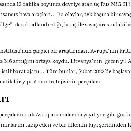
hasında 12 dakika boyunca devriye atan üç Rus MiG-31’
sansız hava araçları... Bu olaylar, tek başına bir sav
ölge” olarak adlandırdığı, barış ile savaş arasındaki 
nstitüsü'nün çarpıcı bir araştırması, Avrupa’nın krit
a %246 arttığını ortaya koydu. Litvanya’nın, geçen yıl
istihbarat ajanı... Tüm bunlar, Şubat 2022’de başlaya
matik bir yıpratma stratejisinin parçaları.
ırı
parçaları artık Avrupa semalarına yayılıyor gibi gör
nırlarını takip eden ve bir ülkenin kıyı şeridinden 1