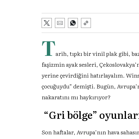
T
arih, tıpkı bir vinil plak gibi,
faşizmin ayak sesleri, Çekoslovakya’nı
yerine çevirdiğini hatırlayalım. Wins
çocuğuydu” demişti. Bugün, Avrupa’nı
nakaratını mı haykırıyor?
“Gri bölge” oyunlar
Son haftalar, Avrupa’nın hava sahasın