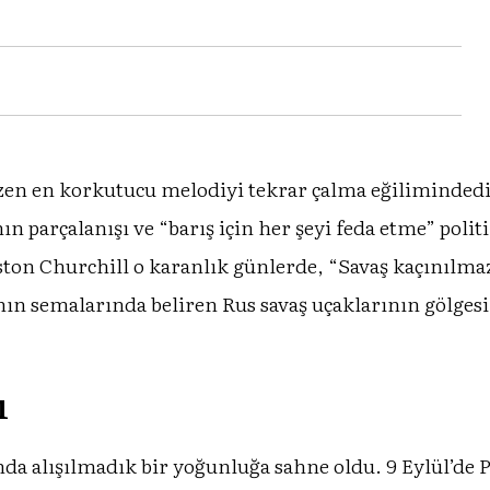
 bazen en korkutucu melodiyi tekrar çalma eğiliminded
n parçalanışı ve “barış için her şeyi feda etme” politi
ton Churchill o karanlık günlerde, “Savaş kaçınılmaz d
n semalarında beliren Rus savaş uçaklarının gölgesi,
ı
da alışılmadık bir yoğunluğa sahne oldu. 9 Eylül’de 