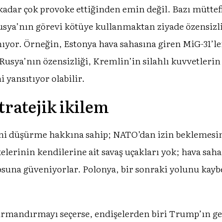
u kadar çok provoke ettiğinden emin değil. Bazı mütt
Rusya’nın görevi kötüye kullanmaktan ziyade özensiz
ıyor. Örneğin, Estonya hava sahasına giren MiG-31’l
 Rusya’nın özensizliği, Kremlin’in silahlı kuvvetleri
 yansıtıyor olabilir.
tratejik ikilem
ğini düşürme hakkına sahip; NATO’dan izin beklemesin
lerinin kendilerine ait savaş uçakları yok; hava sah
suna güveniyorlar. Polonya, bir sonraki yolunu kayb
tırmandırmayı seçerse, endişelerden biri Trump’ın ge