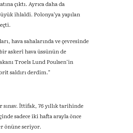
katına çıktı. Ayrıca daha da
büyük ihlaldi. Polonya’ya yapılan
eçti.
nları, hava sahalarında ve çevresinde
 bir askerî hava üssünün de
kanı Troels Lund Poulsen’in
brit saldırı derdim.”
sınav. İttifak, 76 yıllık tarihinde
inde sadece iki hafta arayla önce
er önüne seriyor.