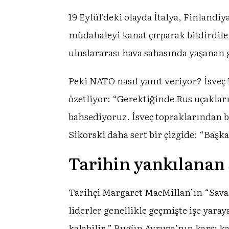
19 Eylül’deki olayda İtalya, Finlandi
müdahaleyi kanat çırparak bildirdiler
uluslararası hava sahasında yaşanan
Peki NATO nasıl yanıt veriyor? İsv
özetliyor: “Gerektiğinde Rus uçaklar
bahsediyoruz. İsveç topraklarından b
Sikorski daha sert bir çizgide: “Başka
Tarihin yankılanan s
Tarihçi Margaret MacMillan’ın “Savaş 
liderler genellikle geçmişte işe yara
kalabilir.” Bugün Avrupa’nın karşı ka