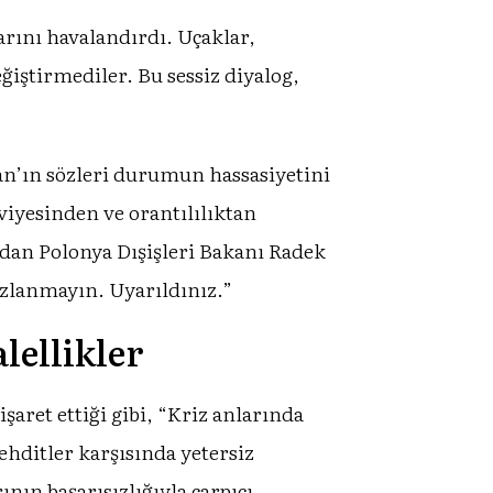
larını havalandırdı. Uçaklar,
ğiştirmediler. Bu sessiz diyalog,
n’ın sözleri durumun hassasiyetini
iyesinden ve orantılılıktan
ndan Polonya Dışişleri Bakanı Radek
sızlanmayın. Uyarıldınız.”
lellikler
aret ettiği gibi, “Kriz anlarında
ehditler karşısında yetersiz
nın başarısızlığıyla çarpıcı