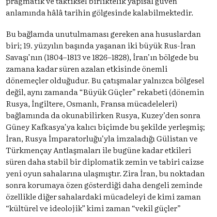
pragmatik ve taktiksel birliktelik yapısal güven
anlamında hâlâ tarihin gölgesinde kalabilmektedir.
Bu bağlamda unutulmaması gereken ana hususlardan
biri; 19. yüzyılın başında yaşanan iki büyük Rus-İran
Savaşı’nın (1804–1813 ve 1826–1828), İran’ın bölgede bu
zamana kadar süren azalan etkisinde önemli
dönemeçler olduğudur. Bu çatışmalar yalnızca bölgesel
değil, aynı zamanda “Büyük Güçler” rekabeti (dönemin
Rusya, İngiltere, Osmanlı, Fransa mücadeleleri)
bağlamında da okunabilirken Rusya, Kuzey’den sonra
Güney Kafkasya’ya kalıcı biçimde bu şekilde yerleşmiş;
İran, Rusya İmparatorluğu’yla imzaladığı Gülistan ve
Türkmençay Antlaşmaları ile bugüne kadar etkileri
süren daha stabil bir diplomatik zemin ve tabiri caizse
yeni oyun sahalarına ulaşmıştır. Zira İran, bu noktadan
sonra korumaya özen gösterdiği daha dengeli zeminde
özellikle diğer sahalardaki mücadeleyi de kimi zaman
“kültürel ve ideolojik” kimi zaman “vekil güçler”