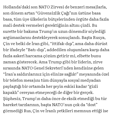
Hollanda’daki son NATO Zirvesi de benzeri mesajlarla,
son dönem artan “Güvensizlik Çağı”nın üstüne basa
basa, tüm üye ülkelerin bütçelerinden örgüte daha fazla
mali destek vermeleri gerektiğinin altını çizdi. Bu
surette bir bakıma Trump’ın uzun dönemdir söylediği
argümanlarını destekleyerek sonuçlandı. Başta Rusya,
Çin ve belki de İran gibi, “ittifak-dışı”, ama daha dürüst
bir ifadeyle “Batı-dışı”, addedilen oluşumlara karşı daha
fazla askerî harcama çözüm getirir mi, elbette bunu
zaman gösterecek. Ama Trump gibi bir liderin, zirve
sırasında NATO Genel Sekreteri’nden kendisine gelen
“İran’a saldırılarınız için elinize sağlık!” meyanında özel
bir telefon mesajını tüm dünyayla sosyal medyadan
paylaştığı bir ortamda her şeyin eskisi kadar “gizli
kapaklı” cereyan etmeyeceği de diğer bir gerçek.
Şüphesiz, Trump’ın daha önce de eksik etmediği bu tür
hareket tarzlarının, başta NATO’nun çok da “dost”
görmediği Rus, Çin ve İranlı yetkileri memnun ettiği ise