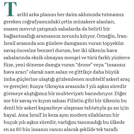
T
arihî arka planını her daim aklımızda tutmamız
gereken coğrafyamızdaki çetin müzakere alanları,
esasen mevcut çatışmalı sahalarda da belirli bir
bağlantısallığı aramamızı zorunlu kılıyor. Örneğin, İran-
İsrail arasında son günlere damgasını vuran topyekûn
savaş öncesine benzeri durum, her iki ülkenin hava
sahalarında eksik olmayan menşei ve türü farklı yüzlerce
füze, yeni döneme damga vuran “drone” veya “insansız
hava aracı” olarak nam salan ve gittikçe daha büyük
imha güçlerine ulaştığı gözlemlenen muhtelif askerî araç
ve gereçler; Rusya-Ukrayna arasında 3 yılı aşkın süredir
görmeye alıştığımız bir muhteviyatı barındırıyor. Diğer
zor bir savaş ve kıyım sahası Filistin gibi bir ülkenin bu
denli bir askerî kapasiteye ulaşması tabiatıyla şu an için
hayal. Ama İsrail’in keza aynı modern silahlarını bir
buçuk yılı aşkın süredir, varlığını tanımadığı bu ülkede
en az 60 bin insanın canını alacak şekilde tek taraflı