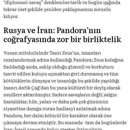
“diplomasi-savaş” denklemine tarih ve bugün ışığında
tekrar özet şekilde yeniden yaklaşmamızı zorunlu
kılıyor.
Rusya ve İran: Pandora’nın
coğrafyasında zor bir birliktelik
Yunan mitolojisinde Tanrı Zeus’un, insanları
cezalandırmak adına kullandığı Pandora; Zeus kulağına
fısıldadığı anda, sahip olduğu gizemli ve korkutucu
tasvir edilen kutuyu açmaktan geri durmamış ve tüm
kötülüklerin dünyaya ve insanlığa bu şekilde yayıldığı
inancı Antik Çağ’dan bu yana kültürel bir deyiş olarak
nesillere aktarılmıştır. Sadece savaşların değil; salgın
hastalıklar, hile, yalan ve daha pek çok günümüz
siyasetine damga vuran hadiseyi anlatmak adına
Pandora, her daim kötücül bir karakter olarak öne
çıkmaya devam etmiştir. Bu manada -tam da bugünlerde
İran-İsrail arasında kalıcı ateşkes ihtimalinin