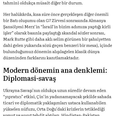
tahmini oldukça müsait diğer bir durum.
Her halükârda, kısa süre önce gerçekleşen diğer önemli
bir Batı oluşumu olan G7 Zirvesi sonrasında Almanya
Şansölyesi Merz’in “İsrail’in bizim adımıza yaptığı kirli
işler” olarak basınla paylaştığı skandal sözler sonrası,
Mark Rutte gibi daha aklı selim görünen bir şahsiyetten
dahi gelen yukarıda sözü geçen benzeri bir mesaj, içinde
bulunduğumuz dönemin alışılagelen klasik dünya
düzeninden farklarını kanıtlamaktadır.
Modern dönemin ana denklemi:
Diplomasi-savaş
Ukrayna Savaşı’nın oldukça uzun süredir devam eden
“yıpratıcı” etkisi, Çin’in yadsınamayacak şekilde sahada
ticari ve diplomatik yaklaşımları ustaca kullanabilen
yükselen nüfuzu, Orta Doğu’daki krizlerin tetiklediği
somut ve soyut tehdit algıları, Hindistan-Pakistan