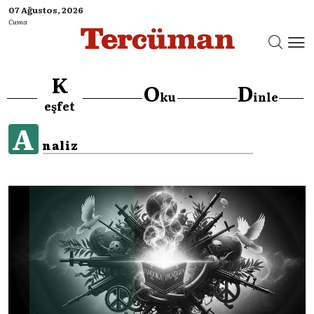
07 Ağustos, 2026
Cuma
K
O
D
ku
inle
eşfet
A
naliz