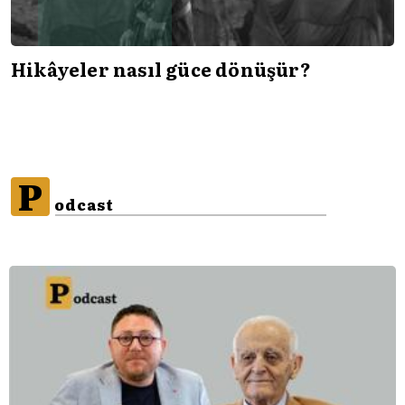
Hikâyeler nasıl güce dönüşür?
P
odcast