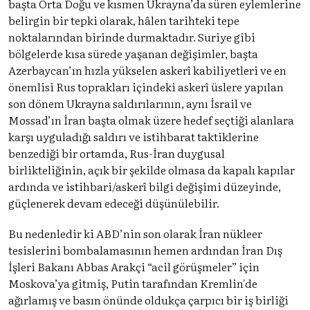
başta Orta Doğu ve kısmen Ukrayna’da süren eylemlerine
belirgin bir tepki olarak, hâlen tarihteki tepe
noktalarından birinde durmaktadır. Suriye gibi
bölgelerde kısa sürede yaşanan değişimler, başta
Azerbaycan’ın hızla yükselen askerî kabiliyetleri ve en
önemlisi Rus toprakları içindeki askerî üslere yapılan
son dönem Ukrayna saldırılarının, aynı İsrail ve
Mossad’ın İran başta olmak üzere hedef seçtiği alanlara
karşı uyguladığı saldırı ve istihbarat taktiklerine
benzediği bir ortamda, Rus-İran duygusal
birlikteliğinin, açık bir şekilde olmasa da kapalı kapılar
ardında ve istihbari/askerî bilgi değişimi düzeyinde,
güçlenerek devam edeceği düşünülebilir.
Bu nedenledir ki ABD’nin son olarak İran nükleer
tesislerini bombalamasının hemen ardından İran Dış
İşleri Bakanı Abbas Arakçi “acil görüşmeler” için
Moskova’ya gitmiş, Putin tarafından Kremlin'de
ağırlamış ve basın önünde oldukça çarpıcı bir iş birliği