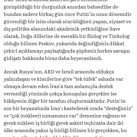
görüşüldüğü bir durgunluk anından bahsedilse de-
bundan sadece birkaç gün önce Putin’in uzun dönemdir
güvendiği bir isim olarak sözcülüğünü yapan, siyaset ve
dış politika alanındaki akademik yetkinliğine ilave
olarak, Doğu dillerine de meraklı bir filolog ve Türkolog
olduğu bilinen Peskov, yukarıda değindiğimiz dikkat
çekici açıklamayı paylaştığında şüphesiz herkes savaşın
gidişatı hakkında biraz daha heyecanlandı.
Ancak Rusya’nın, ABD ve İsrail arasında oldukça
yalnızlaşan ve kimilerine göre “tek tüfek” sahada var
olmaya devam eden İran’a tam anlamıyla destek
vermediği yönünde çokça konuşulan gerçekler ise
hikâyenin diğer bir tarafını oluşturmaktadır. Putin’in
son bir beyanatında İran’ı kastederek orada “desteğimiz”
ve “çok (nükleer) uzmanımız var” demesine rağmen ve
gerek nükleer iş birliği gerek askerî teçhizata dair iki
ülke arasında yakın iş birliği bilinen bir gerçekken, bu