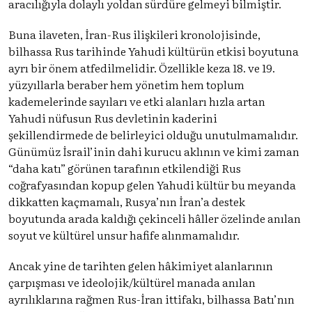
aracılığıyla dolaylı yoldan sürdüre gelmeyi bilmiştir.
Buna ilaveten, İran-Rus ilişkileri kronolojisinde,
bilhassa Rus tarihinde Yahudi kültürün etkisi boyutuna
ayrı bir önem atfedilmelidir. Özellikle keza 18. ve 19.
yüzyıllarla beraber hem yönetim hem toplum
kademelerinde sayıları ve etki alanları hızla artan
Yahudi nüfusun Rus devletinin kaderini
şekillendirmede de belirleyici olduğu unutulmamalıdır.
Günümüz İsrail’inin dahi kurucu aklının ve kimi zaman
“daha katı” görünen tarafının etkilendiği Rus
coğrafyasından kopup gelen Yahudi kültür bu meyanda
dikkatten kaçmamalı, Rusya’nın İran’a destek
boyutunda arada kaldığı çekinceli hâller özelinde anılan
soyut ve kültürel unsur hafife alınmamalıdır.
Ancak yine de tarihten gelen hâkimiyet alanlarının
çarpışması ve ideolojik/kültürel manada anılan
ayrılıklarına rağmen Rus-İran ittifakı, bilhassa Batı’nın