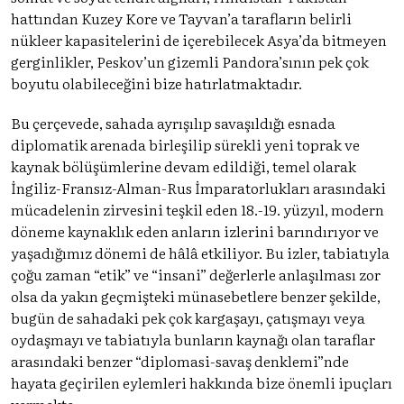
hattından Kuzey Kore ve Tayvan’a tarafların belirli
nükleer kapasitelerini de içerebilecek Asya’da bitmeyen
gerginlikler, Peskov’un gizemli Pandora’sının pek çok
boyutu olabileceğini bize hatırlatmaktadır.
Bu çerçevede, sahada ayrışılıp savaşıldığı esnada
diplomatik arenada birleşilip sürekli yeni toprak ve
kaynak bölüşümlerine devam edildiği, temel olarak
İngiliz-Fransız-Alman-Rus İmparatorlukları arasındaki
mücadelenin zirvesini teşkil eden 18.-19. yüzyıl, modern
döneme kaynaklık eden anların izlerini barındırıyor ve
yaşadığımız dönemi de hâlâ etkiliyor. Bu izler, tabiatıyla
çoğu zaman “etik” ve “insani” değerlerle anlaşılması zor
olsa da yakın geçmişteki münasebetlere benzer şekilde,
bugün de sahadaki pek çok kargaşayı, çatışmayı veya
oydaşmayı ve tabiatıyla bunların kaynağı olan taraflar
arasındaki benzer “diplomasi-savaş denklemi”nde
hayata geçirilen eylemleri hakkında bize önemli ipuçları
vermekte.