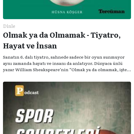
Dinle
Olmak ya da Olmamak - Tiyatro,
Hayat ve İnsan
Sanatın 6. dalı tiyatro, sahnede sadece bir oyun sunmuyor
aynı zamanda hayatı ve insanı da anlatıyor. Dünyaca ünlü
yazar William Sheakspeare’nin “Olmak ya da olmamak, işte
bütün mesele bu” sözünden ilham aldığımız podcast
serimizde; tiyatroyu, alanının uzman isimleriyle
konuşuyoruz..