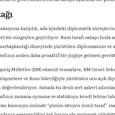
ağı
aksiyona karşılık, ada içindeki diplomatik süreçleri
rel bir süzgeçten geçiriliyor. Rum tarafı sahayı hızla a
urbaşkanlığı düzeyinde yürütülen diplomasinin ve s
arafının acilen daha proaktif bir çizgiye gelmesi gere
leşmiş Milletler (BM) eksenli temaslara, BM Genel Sekr
örüşmelere ve Rum liderliğiyle yürütülen ucu açık diy
 değerlendiriyor. Sahada bu denli sert askerî adımla
rafının zamana oynama ve statükoyu kendi lehine tah
ası kamuoyu önünde “çözüm isteyen ılımlı taraf” ma
adanın egemenliğini tek başına ele geçirecek oldubitti