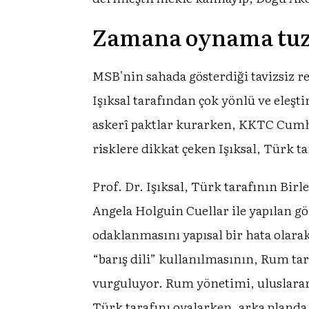
Zamana oynama tuz
MSB'nin sahada gösterdiği tavizsiz re
Işıksal tarafından çok yönlü ve eleşti
askerî paktlar kurarken, KKTC Cumh
risklere dikkat çeken Işıksal, Türk t
Prof. Dr. Işıksal, Türk tarafının Bir
Angela Holguin Cuellar ile yapılan g
odaklanmasını yapısal bir hata olarak
“barış dili” kullanılmasının, Rum ta
vurguluyor. Rum yönetimi, uluslarar
Türk tarafını oyalarken, arka planda 