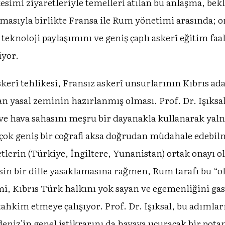
i ziyaretleriyle temelleri atılan bu anlaşma, bekle
şmasıyla birlikte Fransa ile Rum yönetimi arasında; o
 teknoloji paylaşımını ve geniş çaplı askerî eğitim faa
iyor.
skerî tehlikesi, Fransız askerî unsurlarının Kıbrıs ada
an yasal zeminin hazırlanmış olması. Prof. Dr. Işıksal
 ve hava sahasını meşru bir dayanakla kullanarak yaln
çok geniş bir coğrafi aksa doğrudan müdahale edebilm
tlerin (Türkiye, İngiltere, Yunanistan) ortak onayı o
sin bir dille yasaklamasına rağmen, Rum tarafı bu “ol
, Kıbrıs Türk halkını yok sayan ve egemenliğini gasp
tahkim etmeye çalışıyor. Prof. Dr. Işıksal, bu adımla
niz'in genel istikrarını da havaya uçuracak bir pota