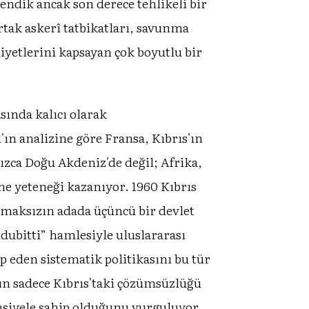
ndik ancak son derece tehlikeli bir
rtak askerî tatbikatları, savunma
liyetlerini kapsayan çok boyutlu bir
sında kalıcı olarak
'ın analizine göre Fransa, Kıbrıs'ın
ızca Doğu Akdeniz'de değil; Afrika,
e yeteneği kazanıyor. 1960 Kıbrıs
lmaksızın adada üçüncü bir devlet
dubitti” hamlesiyle uluslararası
 eden sistematik politikasını bu tür
rın sadece Kıbrıs'taki çözümsüzlüğü
nsiyele sahip olduğunu vurguluyor.