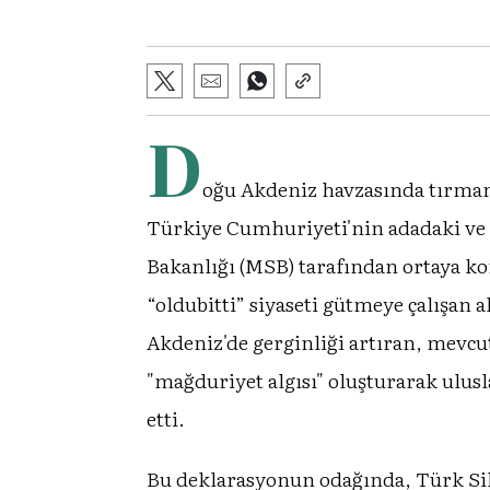
D
oğu Akdeniz havzasında tırmana
Türkiye Cumhuriyeti'nin adadaki ve d
Bakanlığı (MSB) tarafından ortaya ko
“oldubitti” siyaseti gütmeye çalışan 
Akdeniz'de gerginliği artıran, mevcu
"mağduriyet algısı" oluşturarak ulusl
etti.
Bu deklarasyonun odağında, Türk Sil