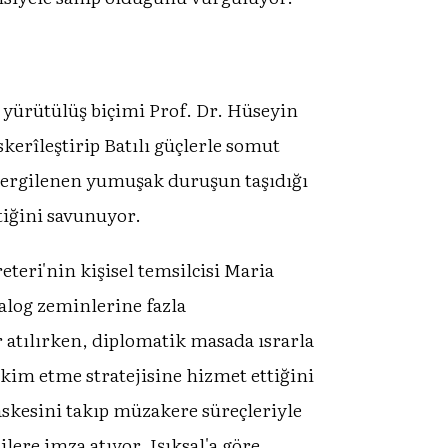
n yürütülüş biçimi Prof. Dr. Hüseyin
skerîleştirip Batılı güçlerle somut
ergilenen yumuşak duruşun taşıdığı
ktiğini savunuyor.
eteri'nin kişisel temsilcisi Maria
alog zeminlerine fazla
r atılırken, diplomatik masada ısrarla
kim etme stratejisine hizmet ettiğini
skesini takıp müzakere süreçleriyle
lere imza atıyor. Işıksal'a göre,