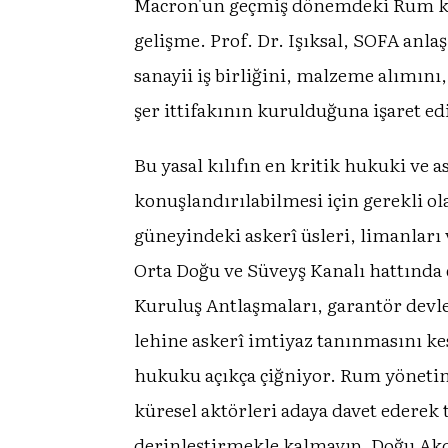
Macron'un geçmiş dönemdeki Rum kesim
gelişme. Prof. Dr. Işıksal, SOFA anla
sanayii iş birliğini, malzeme alımını,
şer ittifakının kurulduğuna işaret ed
Bu yasal kılıfın en kritik hukuki ve a
konuşlandırılabilmesi için gerekli ol
güneyindeki askerî üsleri, limanları
Orta Doğu ve Süveyş Kanalı hattında 
Kuruluş Antlaşmaları, garantör devle
lehine askerî imtiyaz tanınmasını ke
hukuku açıkça çiğniyor. Rum yönetimi
küresel aktörleri adaya davet ederek 
derinleştirmekle kalmayıp, Doğu Akde