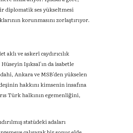
bir diplomatik ses yükseltmesi
aklarının korunmasını zorlaştırıyor.
 aklı ve askerî caydırıcılık
üseyin Işıksal'ın da isabetle
e dahi, Ankara ve MSB'den yükselen
ardeşinin hakkını kimsenin insafına
ıbrıs Türk halkının egemenliğini,
dırılmış statüdeki adaları
irgemeye çalışarak bir sonuç elde