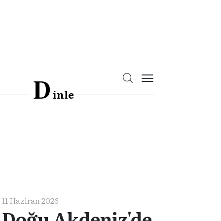
D
inle
11 Haziran 2026
Doğu Akdeniz'de