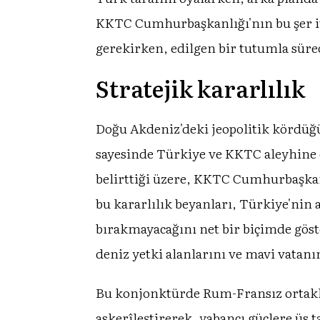
KKTC Cumhurbaşkanlığı'nın bu şer itt
gerekirken, edilgen bir tutumla süre
Stratejik kararlılık
Doğu Akdeniz'deki jeopolitik kördüğü
sayesinde Türkiye ve KKTC aleyhine ç
belirttiği üzere, KKTC Cumhurbaşkan
bu kararlılık beyanları, Türkiye'nin 
bırakmayacağını net bir biçimde göste
deniz yetki alanlarını ve mavi vatanın
Bu konjonktürde Rum-Fransız ortaklığ
askerîleştirerek, yabancı güçlere üs 