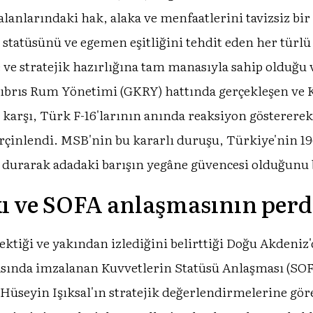
anlarındaki hak, alaka ve menfaatlerini tavizsiz bir 
l statüsünü ve egemen eşitliğini tehdit eden her tür
 ve stratejik hazırlığına tam manasıyla sahip olduğu
ıbrıs Rum Yönetimi (GKRY) hattında gerçekleşen ve 
a karşı, Türk F-16'larının anında reaksiyon gösterere
perçinlendi. MSB'nin bu kararlı duruşu, Türkiye'nin 
durarak adadaki barışın yegâne güvencesi olduğunu 
ı ve SOFA anlaşmasının perd
ktiği ve yakından izlediğini belirttiği Doğu Akdeniz'
asında imzalanan Kuvvetlerin Statüsü Anlaşması (SOF
. Hüseyin Işıksal'ın stratejik değerlendirmelerine