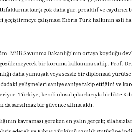
ifaklarına karşı çok daha gür, proaktif ve caydırıcı 
ci geçiştirmeye çalışması Kıbrıs Türk halkının asli h
m, Millî Savunma Bakanlığı'nın ortaya koyduğu devlet
özülemeyecek bir koruma kalkanına sahip. Prof. Dr. H
lığı daha yumuşak veya sessiz bir diplomasi yürüts
adadaki gelişmeleri saniye saniye takip ettiğini ve k
riyor. Türkiye, kendi ulusal çıkarlarıyla birlikte K
ı da sarsılmaz bir güvence altına aldı.
ının kavraması gereken en yalın gerçek; silahsızlan
tahsis ederek ve Kıbrıs Türkünü azınlık statüsüne ind