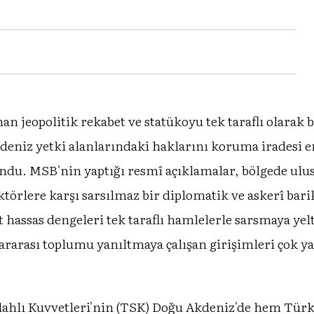
n jeopolitik rekabet ve statükoyu tek taraflı olarak 
eniz yetki alanlarındaki haklarını koruma iradesi e
ndu. MSB'nin yaptığı resmî açıklamalar, bölgede ulu
aktörlere karşı sarsılmaz bir diplomatik ve askerî bar
t hassas dengeleri tek taraflı hamlelerle sarsmaya y
ararası toplumu yanıltmaya çalışan girişimleri çok yak
ahlı Kuvvetleri'nin (TSK) Doğu Akdeniz'de hem Türk