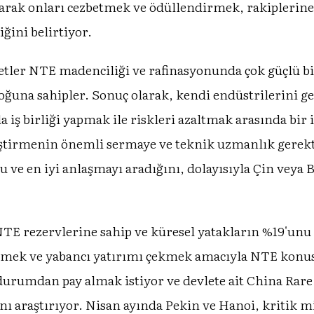
yarak onları cezbetmek ve ödüllendirmek, rakiplerine
iğini belirtiyor.
ketler NTE madenciliği ve rafinasyonunda çok güçlü b
çoğuna sahipler. Sonuç olarak, kendi endüstrilerini ge
 iş birliği yapmak ile riskleri azaltmak arasında bir i
iştirmenin önemli sermaye ve teknik uzmanlık gerekti
ve en iyi anlaşmayı aradığını, dolayısıyla Çin veya Ba
TE rezervlerine sahip ve küresel yatakların %19'unu 
mek ve yabancı yatırımı çekmek amacıyla NTE konusu
 durumdan pay almak istiyor ve devlete ait China Rar
rını araştırıyor. Nisan ayında Pekin ve Hanoi, kritik 