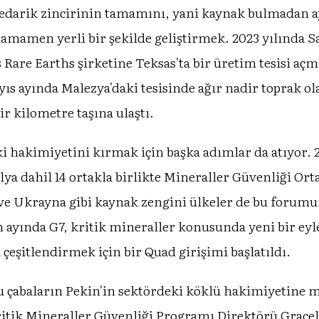
tedarik zincirinin tamamını, yani kaynak bulmadan a
amamen yerli bir şekilde geliştirmek. 2023 yılında S
s Rare Earths şirketine Teksas'ta bir üretim tesisi aç
ayıs ayında Malezya'daki tesisinde ağır nadir toprak o
ir kilometre taşına ulaştı.
ki hakimiyetini kırmak için başka adımlar da atıyor
lya dahil 14 ortakla birlikte Mineraller Güvenliği Ort
e Ukrayna gibi kaynak zengini ülkeler de bu forumun 
an ayında G7, kritik mineraller konusunda yeni bir e
 çeşitlendirmek için bir Quad girişimi başlatıldı.
 çabaların Pekin'in sektördeki köklü hakimiyetine 
itik Mineraller Güvenliği Programı Direktörü Gracel