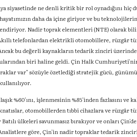
nya siyasetinde ne denli kritik bir rol oynadığını 
hayatımızın daha da içine giriyor ve bu teknolojiler
llendiriyor. Nadir toprak elementleri (NTE) olarak bi
Akıllı telefonlardan elektrikli otomobillere, rüzgâr 
 Ancak bu değerli kaynakların tedarik zinciri üzerind
nularından biri haline geldi. Çin Halk Cumhuriyeti'nin
praklar var" sözüyle özetlediği stratejik gücü, günüm
kullanılıyor.
aşık %60'ını, işlenmesinin %85'inden fazlasını ve k
ıknatıslar, otomobillerden tıbbi cihazlara ve rüzgâr t
Batılı ülkeleri savunmasız bırakıyor ve onları Çin'de
Analistlere göre, Çin'in nadir topraklar tedarik zinci