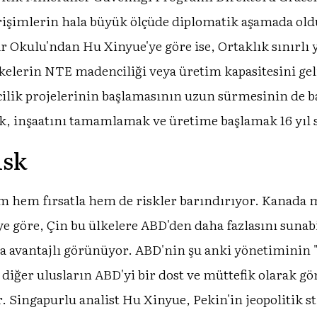
 girişimlerin hala büyük ölçüde diplomatik aşamada ol
 Okulu'ndan Hu Xinyue'ye göre ise, Ortaklık sınırlı
ülkelerin NTE madenciliği veya üretim kapasitesini ge
ilik projelerinin başlamasının uzun sürmesinin de ba
, inşaatını tamamlamak ve üretime başlamak 16 yıl s
isk
m hem fırsatla hem de riskler barındırıyor. Kanada 
e göre, Çin bu ülkelere ABD'den daha fazlasını sunab
ha avantajlı görünüyor. ABD'nin şu anki yönetiminin "b
diğer ulusların ABD'yi bir dost ve müttefik olarak gö
Singapurlu analist Hu Xinyue, Pekin'in jeopolitik str