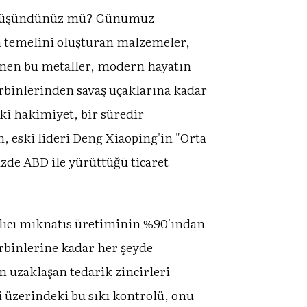
hiç düşündünüz mü? Günümüz
in temelini oluşturan malzemeler,
linen bu metaller, modern hayatın
türbinlerinden savaş uçaklarına kadar
eki hakimiyet, bir süredir
, eski lideri Deng Xiaoping'in "Orta
üzde ABD ile yürüttüğü ticaret
alıcı mıknatıs üretiminin %90'ından
ürbinlerine kadar her şeyde
n uzaklaşan tedarik zincirleri
ri üzerindeki bu sıkı kontrolü, onu