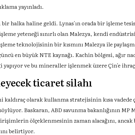
çıklama yayınladı.
bir halka haline geldi. Lynas'ın orada bir işleme tesi
işleme yeteneği sınırlı olan Malezya, kendi endüstris
n işleme teknolojisinin bir kısmını Malezya ile payla
çüncü en büyük NTE kaynağı. Kachin bölgesi, ağır na
 yapıyor ve bu mineraller işlenmek üzere Çin'e ihraç 
yecek ticaret silahı
i kaldıraç olarak kullanma stratejisinin kısa vadede çok
 söylüyor. Baskaran, ABD savunma bakanlığının MP 
 girişimlerin ölçeklenmesinin zaman alacağını, ancak b
ını belirtiyor.