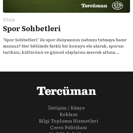
Dinle
Spor Sohbetleri
"Spor Sohbetleri" ile spor dünyasının nabzını tutmaya hazır
mısınız? Her bölümde farklı bir konuyu ele alarak, sporun
tarihini, kültürünü ve güncel olaylarını mercek altına
alıyoruz. Taktik teknikten ziyade sporun toplumsal
etkilerini masaya yatıyoruz. Eğer siz de sporun sadece spor
olmadığına inananlardansanız "Spor Sohbetleri" tam size
göre.
İletişim / Künye
Reklam
Bilgi Toplumu Hizmetleri
Çerez Politikası