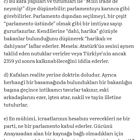
c) Bu kafa yapıları ve tutumları ile “Milli irade de
neymiş!” diye düşünebilir; parlamentoyu karınca gibi
görebilirler. Parlamento dışından seçilmeyi, bir çeşit
“parlamento üstünde” olmak gibi bir imtiyaz sayıp
gururlanırlar. Kendilerine “dahi, harika” gözüyle
bakanlar bulunduğunu düşünerek “harikalı ve
dahiyane” laflar ederler. Mesela: Atatürk’ün sesini aynen
taklid eden nutuklar verirler veya Türkiye’nin ancak
2359 yıl sonra kalkınabileceğini iddia ederler.
d) Kafaları realite yerine doktrin doludur. Ayrıca
herhangi bir basamağında bulundukları bir bakanlığın
başına geçince intikamcı tavırlar takınır, eski
arkadaşlarını ezer, işten atar, nakil ve tayin illetine
tutulurlar.
e) En mühimi, icraatlarının hesabını verecekleri ne bir
parti, ne bir parlamento kabul ederler. Gücünü
Anayasadan alan bir kaynağa bağlı olmadıkları için