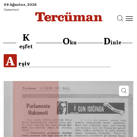
08 Ağustos, 2026
Cumartesi
K
O
D
ku
inle
eşfet
A
rşiv