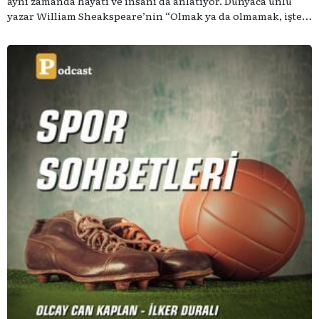
aynı zamanda hayatı ve insanı da anlatıyor. Dünyaca ünlü
yazar William Sheakspeare’nin “Olmak ya da olmamak, işte
bütün mesele bu” sözünden ilham aldığımız podcast
serimizde; tiyatroyu, alanının uzman isimleriyle
konuşuyoruz..