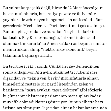
Bu yalnız kargaşalık değil, biraz da 12 Mart öncesi yurt
havasını silahlarla, kızıl radyo gazete ve üniversite
yayınları ile zehirleyen hengamelerin neticesi idi. Bazı
çevrelerde Meclis’lere ve Parti’lere itimat çok azalmıştı.
Bunun için, şuradan ve buradan “beyin” tedarikine
kalkışıldı. Bay Karaosmanoğlu, “hikmetinden sual
olunmaz bir kararla” ta Amerika’daki on beşinci sınıf bir
memurluktan alınıp “elektroniko-ekonomik” beyin
takımının başına getirildi.
Bu tecrübe iyi ki yapıldı. Çünkü her şey denendikten
sonra anlaşılıyor. Altı aylık hükümet tecrübemiz ise,
dışarıdan ve “teknisyen, beyin” gibi sıfatlarla alınan
kimselerini rastgele bir parti listesinden gelen ve
bazılarınca “taşra avukatı, taşra doktoru” gibi sözlerle
küçümsenmek istenen parlamento mensupları kadar
muvaffak olmadıklarını gösteriyor. Bunun elbette bazı
istisnaları olmuştur. Dışarıdan alınan bakanlar arasında