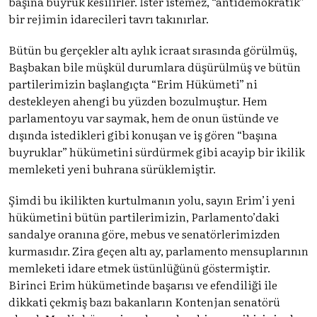
başına buyruk kesilirler. İster istemez, “antidemokratik”
bir rejimin idarecileri tavrı takınırlar.
Bütün bu gerçekler altı aylık icraat sırasında görülmüş,
Başbakan bile müşkül durumlara düşürülmüş ve bütün
partilerimizin başlangıçta “Erim Hükümeti” ni
destekleyen ahengi bu yüzden bozulmuştur. Hem
parlamentoyu var saymak, hem de onun üstünde ve
dışında istedikleri gibi konuşan ve iş gören “başına
buyruklar” hükümetini sürdürmek gibi acayip bir ikilik
memleketi yeni buhrana sürüklemiştir.
Şimdi bu ikilikten kurtulmanın yolu, sayın Erim’i yeni
hükümetini bütün partilerimizin, Parlamento’daki
sandalye oranına göre, mebus ve senatörlerimizden
kurmasıdır. Zira geçen altı ay, parlamento mensuplarının
memleketi idare etmek üstünlüğünü göstermiştir.
Birinci Erim hükümetinde başarısı ve efendiliği ile
dikkati çekmiş bazı bakanların Kontenjan senatörü