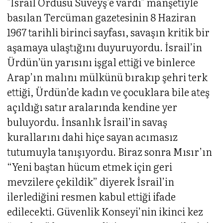
"İsrail Ordusu Süveyş'e vardı" manşetiyle
basılan Tercüman gazetesinin 8 Haziran
1967 tarihli birinci sayfası, savaşın kritik bir
aşamaya ulaştığını duyuruyordu. İsrail’in
Ürdün’ün yarısını işgal ettiği ve binlerce
Arap’ın malını mülkünü bırakıp şehri terk
ettiği, Ürdün’de kadın ve çocuklara bile ateş
açıldığı satır aralarında kendine yer
buluyordu. İnsanlık İsrail’in savaş
kurallarını dahi hiçe sayan acımasız
tutumuyla tanışıyordu. Biraz sonra Mısır’ın
“Yeni baştan hücum etmek için geri
mevzilere çekildik” diyerek İsrail’in
ilerlediğini resmen kabul ettiği ifade
edilecekti. Güvenlik Konseyi’nin ikinci kez