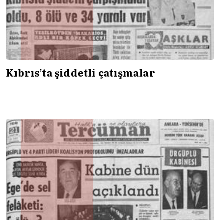
Kıbrıs’ta şiddetli çatışmalar