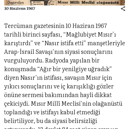
10 Haziran 1967
Tercüman gazetesinin 10 Haziran 1967
tarihli birinci sayfası, “Mağlubiyet Mısır'ı
karıştırdı” ve “Nasır istifa etti” manşetleriyle
Arap-İsrail Savaşı’nın siyasi sonuçlarını
vurguluyordu. Radyoda yapılan bir
konuşmada “Ağır bir yenilgiye uğradık”
diyen Nasır’ın istifası, savaşın Mısır için
yıkıcı sonuçlarını ve iç karışıklığı gözler
önüne sermesi bakımından hayli dikkat
çekiciydi. Mısır Millî Meclisi’nin olağanüstü
toplandığı ve istifayı kabul etmediği
belirtiliyor, bu da siyasi belirsizliği
artırıyordu. 13 devlet 84 saat süren savaşın