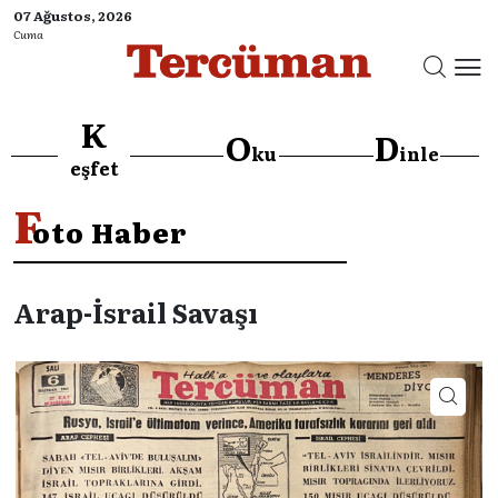
07 Ağustos, 2026
Cuma
K
O
D
ku
inle
eşfet
F
oto Haber
Arap-İsrail Savaşı