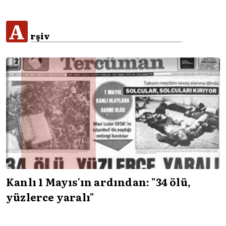
A
rşiv
Kanlı 1 Mayıs'ın ardından: "34 ölü,
yüzlerce yaralı"