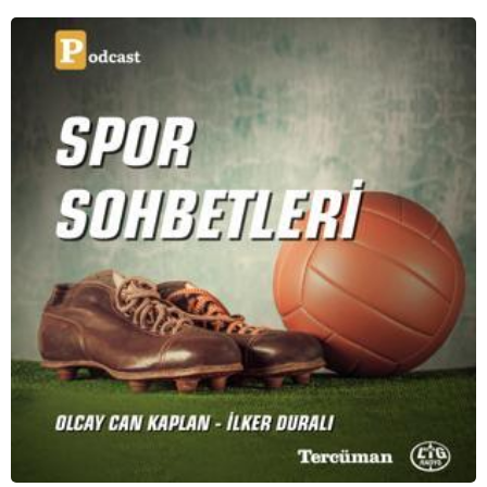
serimizde; tiyatroyu, alanının uzman isimleriyle
konuşuyoruz..