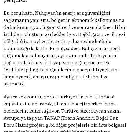
Bu boru hattı, Nahçıvan’ın enerji arz güvenliğini
sağlamanın yanı sıra, bölgenin ekonomik kalkınmasına
da katkı sunuyor. İnşaat süreci ve sonrasında önemli bir
istihdam oluşturması bekleniyor. Doğal gazın verilmesi,
bölgedeki sanayi ve ticaretin gelişmesine katkıda
bulunacağı da kesin. Bu hat, sadece Nahçıvan’a enerji
sağlamakla kalmayacak, aynı zamanda Türkiye’nin
doğusundaki enerji altyapısını da güçlendirecek.
Özellikle Iğdır gibi doğu illerinin enerji ihtiyaçlarını
karşılayarak, enerji arz güvenliğini de bir nebze
artıracak.
Ayrıca söz konusu proje; Türkiye'nin enerji ihracat
kapasitesini artırarak, ülkenin enerji merkezi olma
hedeflerine katkı sağlıyor. Türkiye, Azerbaycan gazını
Avrupa'ya taşıyan TANAP (Trans Anadolu Doğal Gaz
Boru Hattı) projesi gibi diğer projelerle birlikte bölgesel
enerji denkleminde daha etkin bir rol üstleniyor.