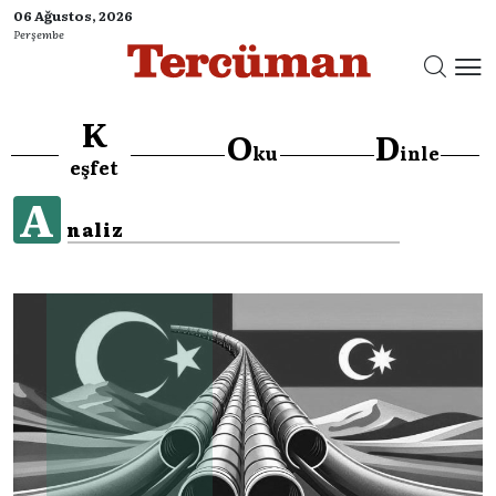
06 Ağustos, 2026
Perşembe
K
O
D
ku
inle
eşfet
A
naliz