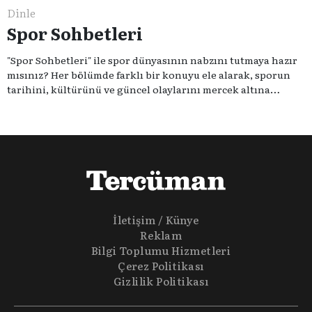
Dinle
Spor Sohbetleri
"Spor Sohbetleri" ile spor dünyasının nabzını tutmaya hazır
mısınız? Her bölümde farklı bir konuyu ele alarak, sporun
tarihini, kültürünü ve güncel olaylarını mercek altına
alıyoruz. Taktik teknikten ziyade sporun toplumsal
etkilerini masaya yatıyoruz. Eğer siz de sporun sadece spor
olmadığına inananlardansanız "Spor Sohbetleri" tam size
göre.
İletişim / Künye
Reklam
Bilgi Toplumu Hizmetleri
Çerez Politikası
Gizlilik Politikası