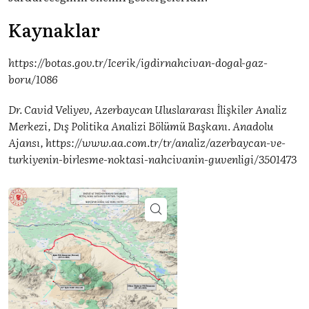
Kaynaklar
https://botas.gov.tr/Icerik/igdirnahcivan-dogal-gaz-
boru/1086
Dr. Cavid Veliyev, Azerbaycan Uluslararası İlişkiler Analiz
Merkezi, Dış Politika Analizi Bölümü Başkanı. Anadolu
Ajansı, https://www.aa.com.tr/tr/analiz/azerbaycan-ve-
turkiyenin-birlesme-noktasi-nahcivanin-guvenligi/3501473